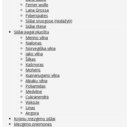
Ferner wolle
Lana Grossa
Fyberspates
Siūlai sruogose (nedažyti)
Siūlai ritėse
Siūlai pagal pluoštą
Merino vilna
Nailonas
Norvegiška vilna
Jako vilna
Šilkas
Kašmyras
Moheris
Kupranugario vilna
Alpakų vilna
Poliamidas
Medvilnė
Cukranendrė
Viskozė
Linas
Angora
Kojinių mezgimo siūlai
Mezgimo priemonės