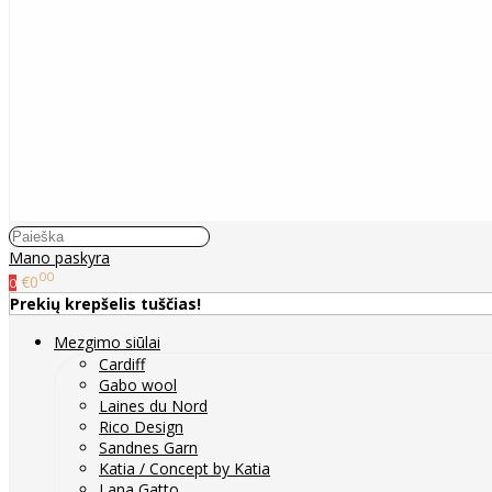
Mano paskyra
00
€0
0
Prekių krepšelis tuščias!
Mezgimo siūlai
Cardiff
Gabo wool
Laines du Nord
Rico Design
Sandnes Garn
Katia / Concept by Katia
Lana Gatto