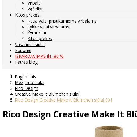
Virbalai
Vąšeliai
Kitos prekės
Katia valai prisukamiems virbalams
Lykke valai virbalams
Žymekliai
Kitos prekės
Vasariniai siūlai
Kuponai
IŠPARDAVIMAS iki -80 %
Patrės blog
Pagrindinis
Mezgimo siūlai
Rico Design
Creative Make It Blümchen siūlai
Rico Design Creative Make It Blümchen siūlai 001
Rico Design Creative Make It Bl