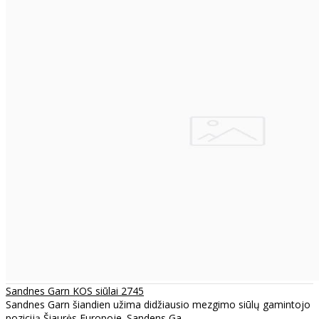
Sandnes Garn KOS siūlai 2745
Sandnes Garn šiandien užima didžiausio mezgimo siūlų gamintojo
poziciją Šiaurės Europoje. Sandens Ga..