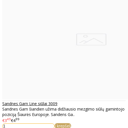
Sandnes Garn Line siūlai 3009
Sandnes Garn šiandien užima didžiausio mezgimo siūlų gamintojo
poziciją Šiaurės Europoje. Sandens Ga..
49
99
€3
€4
Į krepšelį