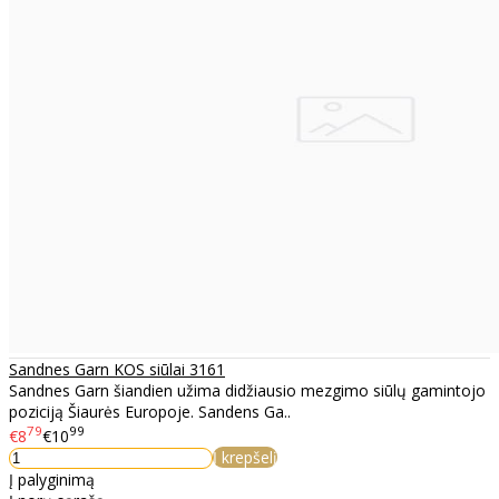
Sandnes Garn KOS siūlai 3161
Sandnes Garn šiandien užima didžiausio mezgimo siūlų gamintojo
poziciją Šiaurės Europoje. Sandens Ga..
79
99
€8
€10
Į krepšelį
Į palyginimą