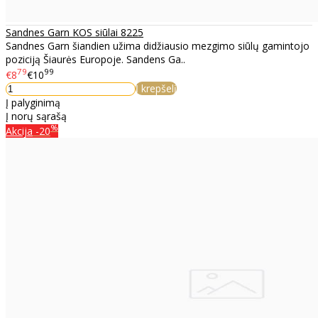
Sandnes Garn KOS siūlai 8225
Sandnes Garn šiandien užima didžiausio mezgimo siūlų gamintojo
poziciją Šiaurės Europoje. Sandens Ga..
79
99
€8
€10
Į krepšelį
Į palyginimą
Į norų sąrašą
%
Akcija
-20