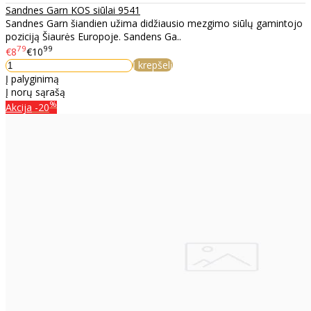
Sandnes Garn KOS siūlai 9541
Sandnes Garn šiandien užima didžiausio mezgimo siūlų gamintojo
poziciją Šiaurės Europoje. Sandens Ga..
79
99
€8
€10
Į krepšelį
Į palyginimą
Į norų sąrašą
%
Akcija
-20