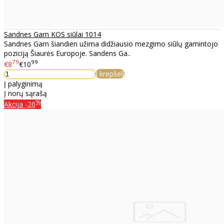
Sandnes Garn KOS siūlai 1014
Sandnes Garn šiandien užima didžiausio mezgimo siūlų gamintojo
poziciją Šiaurės Europoje. Sandens Ga..
79
99
€8
€10
Į krepšelį
Į palyginimą
Į norų sąrašą
%
Akcija
-20