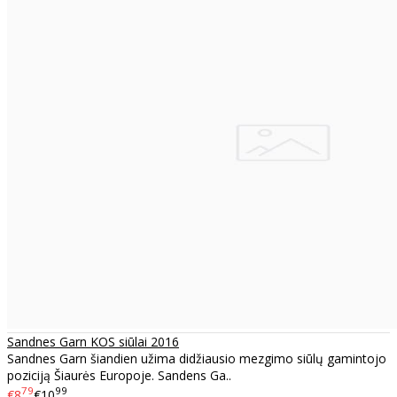
Sandnes Garn KOS siūlai 2016
Sandnes Garn šiandien užima didžiausio mezgimo siūlų gamintojo
poziciją Šiaurės Europoje. Sandens Ga..
79
99
€8
€10