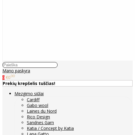
Mano paskyra
00
€0
0
Prekių krepšelis tuščias!
Mezgimo siūlai
Cardiff
Gabo wool
Laines du Nord
Rico Design
Sandnes Garn
Katia / Concept by Katia
Lana Gatto