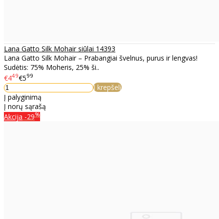
Lana Gatto Silk Mohair siūlai 14393
Lana Gatto Silk Mohair – Prabangiai švelnus, purus ir lengvas!
Sudėtis: 75% Moheris, 25% ši..
49
99
€4
€5
Į krepšelį
Į palyginimą
Į norų sąrašą
%
Akcija
-29