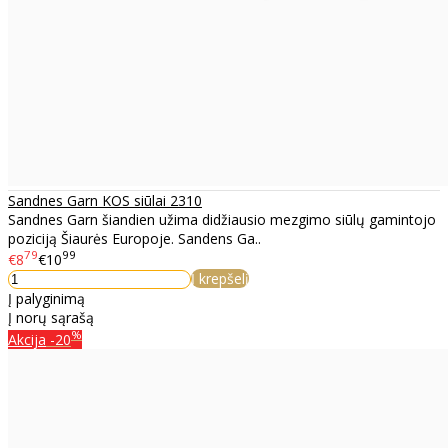
Sandnes Garn KOS siūlai 2310
Sandnes Garn šiandien užima didžiausio mezgimo siūlų gamintojo
poziciją Šiaurės Europoje. Sandens Ga..
79
99
€8
€10
Į krepšelį
Į palyginimą
Į norų sąrašą
%
Akcija
-20