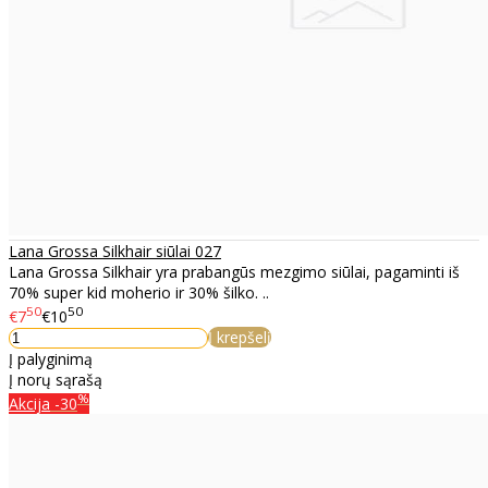
Lana Grossa Silkhair siūlai 027
Lana Grossa Silkhair yra prabangūs mezgimo siūlai, pagaminti iš
70% super kid moherio ir 30% šilko. ..
50
50
€7
€10
Į krepšelį
Į palyginimą
Į norų sąrašą
%
Akcija
-30