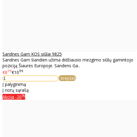
Sandnes Garn KOS siūlai 9825
Sandnes Garn šiandien užima didžiausio mezgimo siūlų gamintojo
poziciją Šiaurės Europoje. Sandens Ga..
79
99
€8
€10
Į krepšelį
Į palyginimą
Į norų sąrašą
%
Akcija
-20