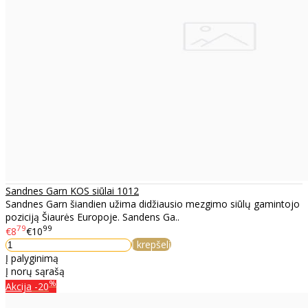
Sandnes Garn KOS siūlai 1012
Sandnes Garn šiandien užima didžiausio mezgimo siūlų gamintojo
poziciją Šiaurės Europoje. Sandens Ga..
79
99
€8
€10
Į krepšelį
Į palyginimą
Į norų sąrašą
%
Akcija
-20