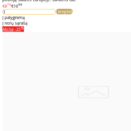
79
99
€8
€10
Į krepšelį
Į palyginimą
Į norų sąrašą
%
Akcija
-25