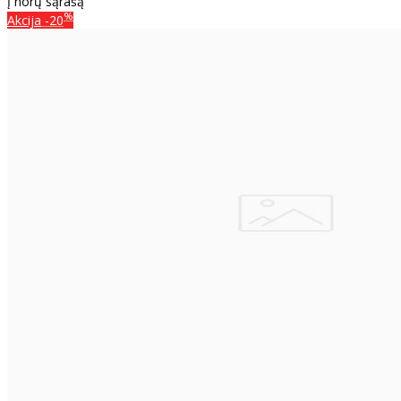
Į norų sąrašą
%
Akcija
-20