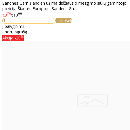
Sandnes Garn šiandien užima didžiausio mezgimo siūlų gamintojo
poziciją Šiaurės Europoje. Sandens Ga..
79
99
€8
€10
Į krepšelį
Į palyginimą
Į norų sąrašą
%
Akcija
-20