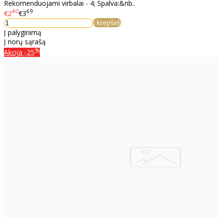
Rekomenduojami virbalai - 4; Spalva:&nb..
40
69
€2
€3
Į krepšelį
Į palyginimą
Į norų sąrašą
%
Akcija
-25