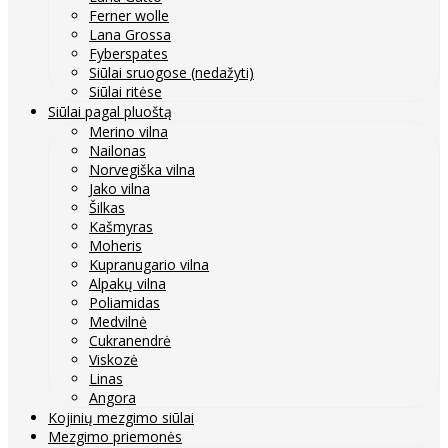
Ferner wolle
Lana Grossa
Fyberspates
Siūlai sruogose (nedažyti)
Siūlai ritėse
Siūlai pagal pluoštą
Merino vilna
Nailonas
Norvegiška vilna
Jako vilna
Šilkas
Kašmyras
Moheris
Kupranugario vilna
Alpakų vilna
Poliamidas
Medvilnė
Cukranendrė
Viskozė
Linas
Angora
Kojinių mezgimo siūlai
Mezgimo priemonės