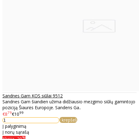
Sandnes Garn KOS siūlai 9512
Sandnes Garn šiandien užima didžiausio mezgimo siūlų gamintojo
poziciją Šiaurės Europoje. Sandens Ga..
79
99
€8
€10
Į krepšelį
Į palyginimą
Į norų sąrašą
%
Akcija
-20