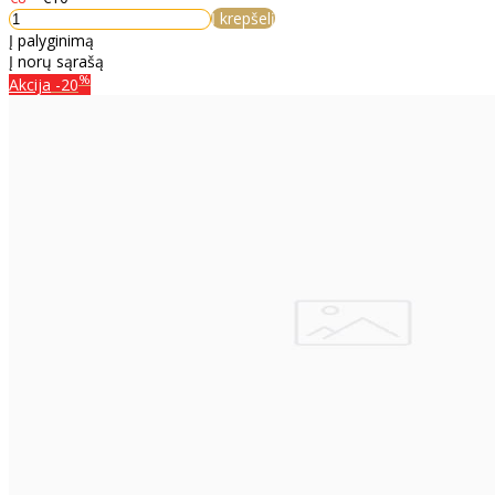
Į krepšelį
Į palyginimą
Į norų sąrašą
%
Akcija
-20