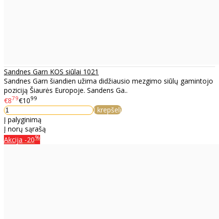
Sandnes Garn KOS siūlai 1021
Sandnes Garn šiandien užima didžiausio mezgimo siūlų gamintojo
poziciją Šiaurės Europoje. Sandens Ga..
79
99
€8
€10
Į krepšelį
Į palyginimą
Į norų sąrašą
%
Akcija
-20