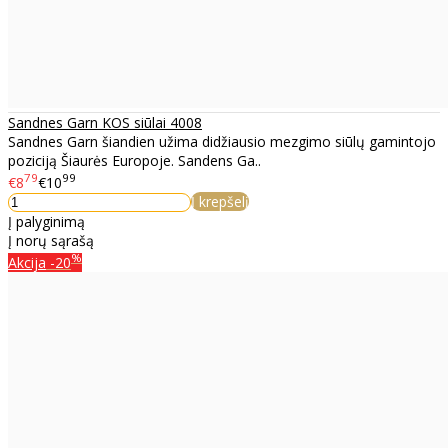
Sandnes Garn KOS siūlai 4008
Sandnes Garn šiandien užima didžiausio mezgimo siūlų gamintojo
poziciją Šiaurės Europoje. Sandens Ga..
79
99
€8
€10
Į krepšelį
Į palyginimą
Į norų sąrašą
%
Akcija
-20