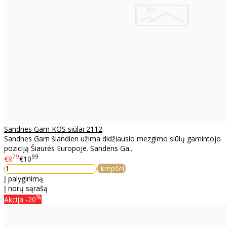
Sandnes Garn KOS siūlai 2112
Sandnes Garn šiandien užima didžiausio mezgimo siūlų gamintojo
poziciją Šiaurės Europoje. Sandens Ga..
79
99
€8
€10
Į krepšelį
Į palyginimą
Į norų sąrašą
%
Akcija
-20