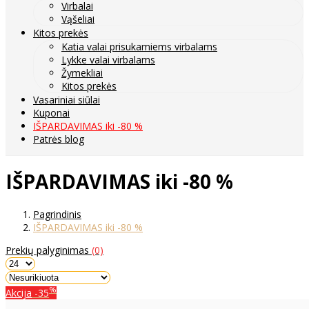
Virbalai
Vąšeliai
Kitos prekės
Katia valai prisukamiems virbalams
Lykke valai virbalams
Žymekliai
Kitos prekės
Vasariniai siūlai
Kuponai
IŠPARDAVIMAS iki -80 %
Patrės blog
IŠPARDAVIMAS iki -80 %
Pagrindinis
IŠPARDAVIMAS iki -80 %
Prekių palyginimas
(0)
%
Akcija
-35