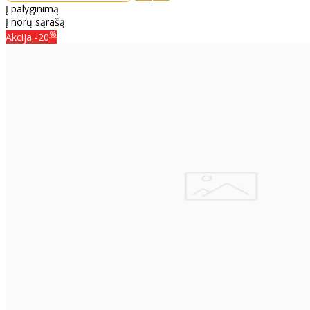
Į palyginimą
Į norų sąrašą
%
Akcija
-20