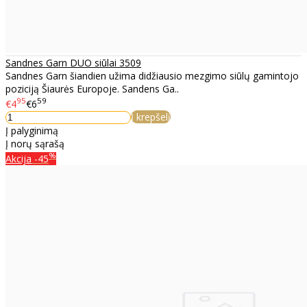
Sandnes Garn DUO siūlai 3509
Sandnes Garn šiandien užima didžiausio mezgimo siūlų gamintojo
poziciją Šiaurės Europoje. Sandens Ga..
95
59
€4
€6
Į krepšelį
Į palyginimą
Į norų sąrašą
%
Akcija
-45