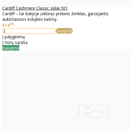
Cardiff Cashmere Classic siūlai 501
Cardiff – tai Italijoje įsikūręs prekinis ženklas, garsėjantis
aukščiausios kokybės kašmy..
90
€14
Į krepšelį
Į palyginimą
Į norų sąrašą
Naujiena