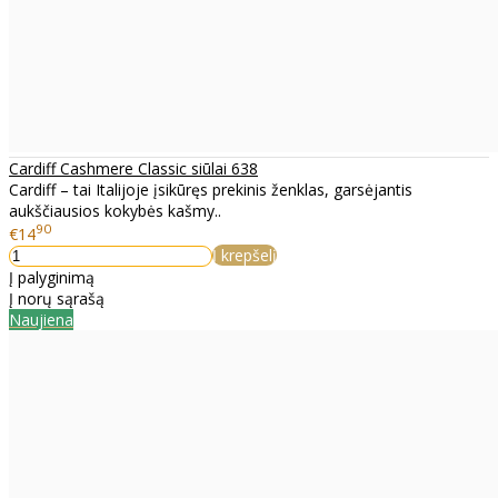
Cardiff Cashmere Classic siūlai 638
Cardiff – tai Italijoje įsikūręs prekinis ženklas, garsėjantis
aukščiausios kokybės kašmy..
90
€14
Į krepšelį
Į palyginimą
Į norų sąrašą
Naujiena