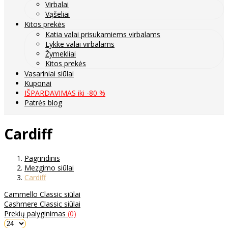
Virbalai
Vąšeliai
Kitos prekės
Katia valai prisukamiems virbalams
Lykke valai virbalams
Žymekliai
Kitos prekės
Vasariniai siūlai
Kuponai
IŠPARDAVIMAS iki -80 %
Patrės blog
Cardiff
Pagrindinis
Mezgimo siūlai
Cardiff
Cammello Classic siūlai
Cashmere Classic siūlai
Prekių palyginimas
(0)