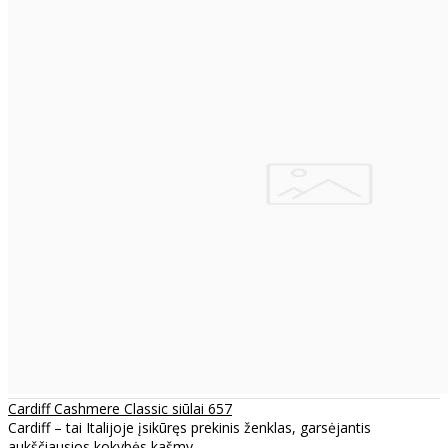
Cardiff Cashmere Classic siūlai 657
Cardiff – tai Italijoje įsikūręs prekinis ženklas, garsėjantis
aukščiausios kokybės kašmy..