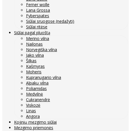
Ferner wolle
Lana Grossa
Fyberspates
Siūlai sruogose (nedažyti)
Siūlai ritėse
Siūlai pagal pluoštą
Merino vilna
Nailonas
Norvegiška vilna
Jako vilna
Šilkas
Kašmyras
Moheris
Kupranugario vilna
Alpakų vilna
Poliamidas
Medvilnė
Cukranendrė
Viskozė
Linas
Angora
Kojinių mezgimo siūlai
Mezgimo priemonės