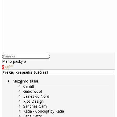
Mano paskyra
00
€0
0
Prekių krepšelis tuščias!
Mezgimo siūlai
Cardiff
Gabo wool
Laines du Nord
Rico Design
Sandnes Garn
Katia / Concept by Katia
Lana Gatto