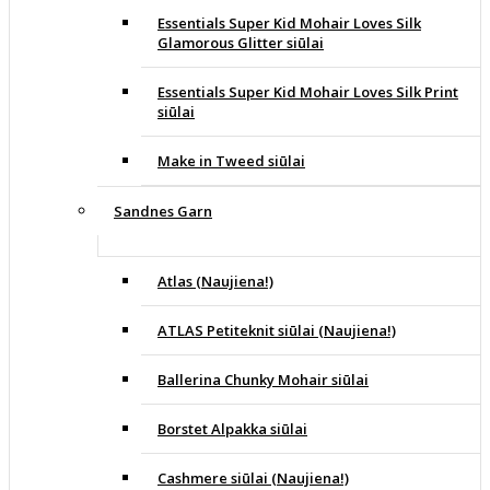
Essentials Super Kid Mohair Loves Silk
Glamorous Glitter siūlai
Essentials Super Kid Mohair Loves Silk Print
siūlai
Make in Tweed siūlai
Sandnes Garn
Atlas (Naujiena!)
ATLAS Petiteknit siūlai (Naujiena!)
Ballerina Chunky Mohair siūlai
Borstet Alpakka siūlai
Cashmere siūlai (Naujiena!)