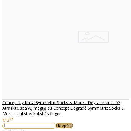
Concept by Katia Symmetric Socks & More - Degrade siūlai 53
Atraskite spalvų magiją su Concept Degradé Symmetric Socks &
More – aukštos kokybės finger..
95
€13
Į krepšelį