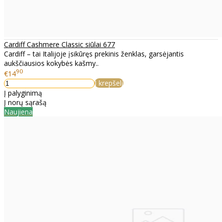
Cardiff Cashmere Classic siūlai 677
Cardiff – tai Italijoje įsikūręs prekinis ženklas, garsėjantis
aukščiausios kokybės kašmy..
90
€14
Į krepšelį
Į palyginimą
Į norų sąrašą
Naujiena