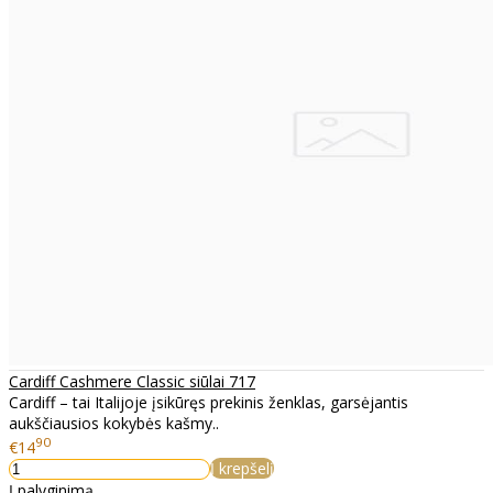
Cardiff Cashmere Classic siūlai 717
Cardiff – tai Italijoje įsikūręs prekinis ženklas, garsėjantis
aukščiausios kokybės kašmy..
90
€14
Į krepšelį
Į palyginimą