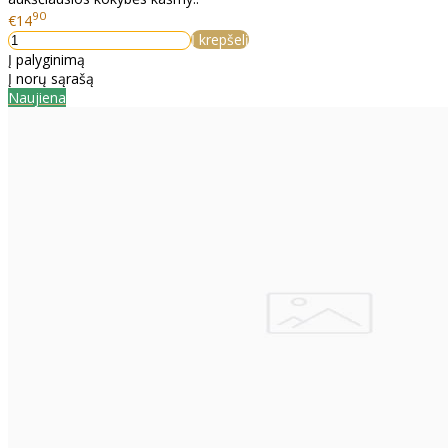
90
€14
Į krepšelį
Į palyginimą
Į norų sąrašą
Naujiena