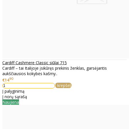
Cardiff Cashmere Classic siūlai 715
Cardiff – tai Italijoje įsikūręs prekinis ženklas, garsėjantis
aukščiausios kokybės kašmy..
90
€14
Į krepšelį
Į palyginimą
Į norų sąrašą
Naujiena