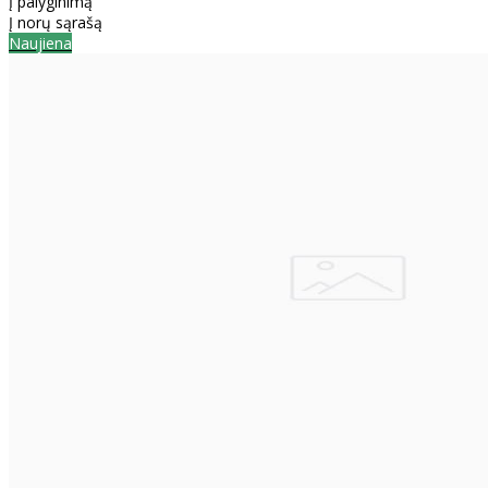
Į palyginimą
Į norų sąrašą
Naujiena