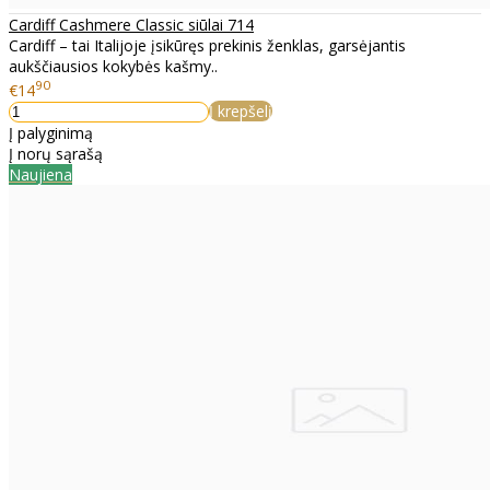
Cardiff Cashmere Classic siūlai 714
Cardiff – tai Italijoje įsikūręs prekinis ženklas, garsėjantis
aukščiausios kokybės kašmy..
90
€14
Į krepšelį
Į palyginimą
Į norų sąrašą
Naujiena