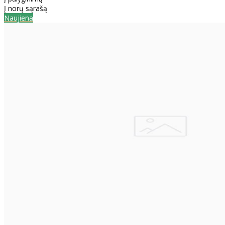
Į norų sąrašą
Naujiena