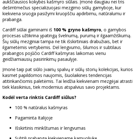
aukščiausios kokybės kašmyro siūlais. Įmonė daugiau nei tris
dešimtmečius specializuojasi mezgimo siūlų gamyboje, kur
kiekviena sruoga pasižymi kruopščiu apdirbimu, natūralumu ir
prabanga.
Cardiff siūlai gaminami iš
100 % gryno kašmyro
, o gamybos
procesas užtikrina ypatingą švelnumą, purumą ir ilgaamžiškumą.
Šių siūlų mezginiai tampa ne tik išskirtiniais drabužiais, bet ir
ilgametėmis vertybėmis. Dėl lengvumo, šilumos ir subtilaus
prabangos pojūčio Cardiff kašmyras laikomas vienu
geidžiamiausių pasirinkimų pasaulyje.
Įmonė taip pat siūlo įvairių spalvų ir siūlų storių kolekcijas, kurios
kasmet papildomos naujomis, šiuolaikines tendencijas
atitinkančiomis paletėmis. Tai leidžia kiekvienam mezgėjai atrasti
tiek klasikinius, tiek modernius atspalvius savo projektams.
Kodėl verta rinktis Cardiff siūlus?
100 % natūralus kašmyras
Pagaminta Italijoje
Išskirtinis minkštumas ir lengvumas
Subtili prabanga kiekviename kamuoliuke