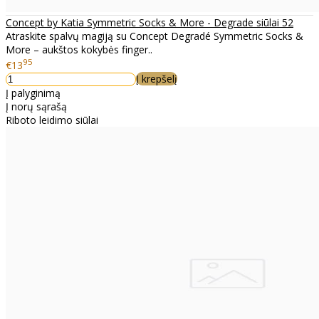
Concept by Katia Symmetric Socks & More - Degrade siūlai 52
Atraskite spalvų magiją su Concept Degradé Symmetric Socks &
More – aukštos kokybės finger..
95
€13
Į krepšelį
Į palyginimą
Į norų sąrašą
Riboto leidimo siūlai