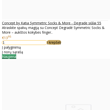
Concept by Katia Symmetric Socks & More - Degrade siūlai 55
Atraskite spalvų magiją su Concept Degradé Symmetric Socks &
More – aukštos kokybės finger..
95
€13
Į krepšelį
Į palyginimą
Į norų sąrašą
Naujiena