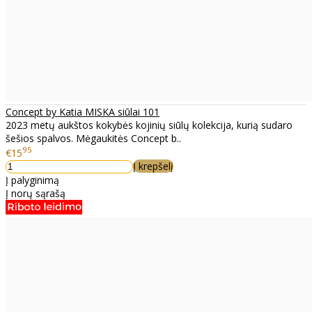
Concept by Katia MISKA siūlai 101
2023 metų aukštos kokybės kojinių siūlų kolekcija, kurią sudaro
šešios spalvos. Mėgaukitės Concept b..
95
€15
Į krepšelį
Į palyginimą
Į norų sąrašą