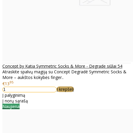
Concept by Katia Symmetric Socks & More - Degrade siūlai 54
Atraskite spalvų magiją su Concept Degradé Symmetric Socks &
More – aukštos kokybės finger..
95
€13
Į krepšelį
Į palyginimą
Į norų sąrašą
Naujiena