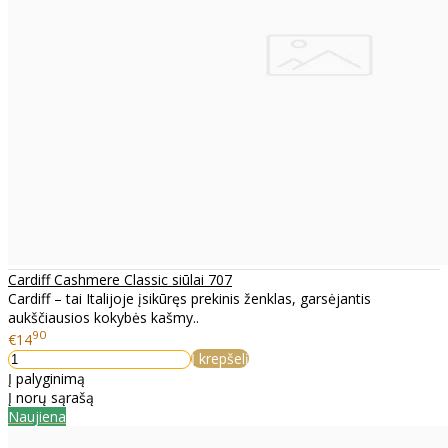
Cardiff Cashmere Classic siūlai 707
Cardiff – tai Italijoje įsikūręs prekinis ženklas, garsėjantis
aukščiausios kokybės kašmy..
90
€14
Į krepšelį
Į palyginimą
Į norų sąrašą
Naujiena