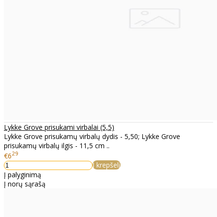
Lykke Grove prisukami virbalai (5,5)
Lykke Grove prisukamų virbalų dydis - 5,50; Lykke Grove
prisukamų virbalų ilgis - 11,5 cm ..
29
€6
Į krepšelį
Į palyginimą
Į norų sąrašą