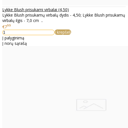
Lykke Blush prisukami virbalai (4,50)
Lykke Blush prisukamų virbalų dydis - 4,50; Lykke Blush prisukamų
virbalų ilgis - 7,0 cm ..
99
€7
Į krepšelį
Į palyginimą
Į norų sąrašą