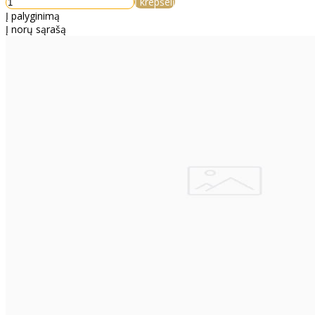
Į krepšelį
Į palyginimą
Į norų sąrašą