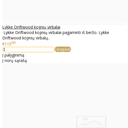
Lykke Driftwood kojinių virbalai
Lykke Driftwood kojinių virbalai pagaminti iš beržo. Lykke
Driftwood kojinių virbalų..
00
€115
Į krepšelį
Į palyginimą
Į norų sąrašą