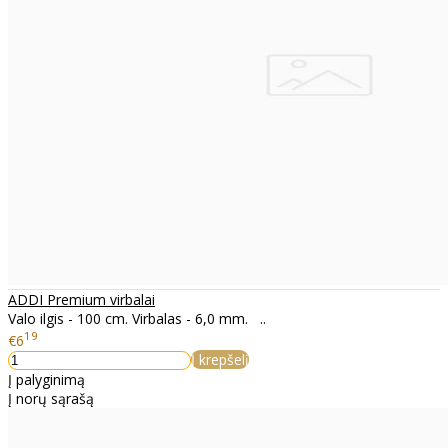
ADDI Premium virbalai
Valo ilgis - 100 cm. Virbalas - 6,0 mm. ..
19
€6
Į krepšelį
Į palyginimą
Į norų sąrašą