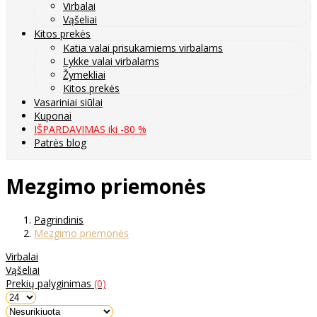
Virbalai
Vąšeliai
Kitos prekės
Katia valai prisukamiems virbalams
Lykke valai virbalams
Žymekliai
Kitos prekės
Vasariniai siūlai
Kuponai
IŠPARDAVIMAS iki -80 %
Patrės blog
Mezgimo priemonės
Pagrindinis
Mezgimo priemonės
Virbalai
Vąšeliai
Prekių palyginimas
(0)