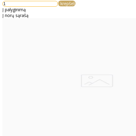
Į krepšelį
Į palyginimą
Į norų sąrašą