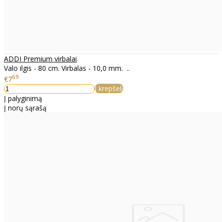
ADDI Premium virbalai
Valo ilgis - 80 cm. Virbalas - 10,0 mm. ..
69
€7
Į krepšelį
Į palyginimą
Į norų sąrašą