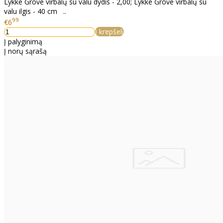
Lykke Grove virbalų su valu dydis - 2,00; Lykke Grove virbalų su
valu ilgis - 40 cm ..
99
€6
Į krepšelį
Į palyginimą
Į norų sąrašą