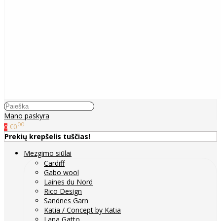
Mano paskyra
00
€0
0
Prekių krepšelis tuščias!
Mezgimo siūlai
Cardiff
Gabo wool
Laines du Nord
Rico Design
Sandnes Garn
Katia / Concept by Katia
Lana Gatto