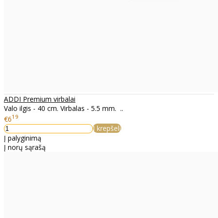
ADDI Premium virbalai
Valo ilgis - 40 cm. Virbalas - 5.5 mm. ..
19
€6
Į krepšelį
Į palyginimą
Į norų sąrašą