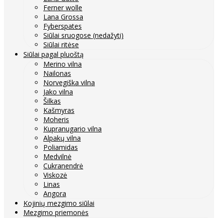
Ferner wolle
Lana Grossa
Fyberspates
Siūlai sruogose (nedažyti)
Siūlai ritėse
Siūlai pagal pluoštą
Merino vilna
Nailonas
Norvegiška vilna
Jako vilna
Šilkas
Kašmyras
Moheris
Kupranugario vilna
Alpakų vilna
Poliamidas
Medvilnė
Cukranendrė
Viskozė
Linas
Angora
Kojinių mezgimo siūlai
Mezgimo priemonės