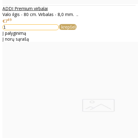
ADDI Premium virbalai
Valo ilgis - 80 cm. Virbalas - 8,0 mm. ..
49
€7
Į krepšelį
Į palyginimą
Į norų sąrašą