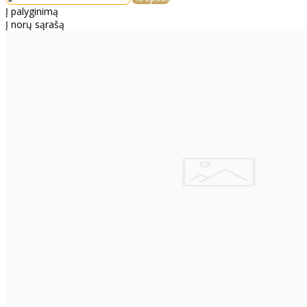
Į palyginimą
Į norų sąrašą