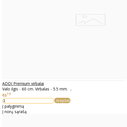
ADDI Premium virbalai
Valo ilgis - 60 cm. Virbalas - 5.5 mm. ..
19
€6
Į krepšelį
Į palyginimą
Į norų sąrašą