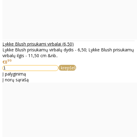
Lykke Blush prisukami virbalai (6,50)
Lykke Blush prisukamų virbalų dydis - 6,50; Lykke Blush prisukamų
virbalų ilgis - 11,50 cm &nb..
99
€8
Į krepšelį
Į palyginimą
Į norų sąrašą