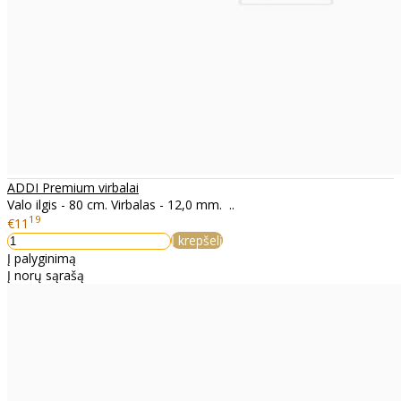
ADDI Premium virbalai
Valo ilgis - 80 cm. Virbalas - 12,0 mm. ..
19
€11
Į krepšelį
Į palyginimą
Į norų sąrašą