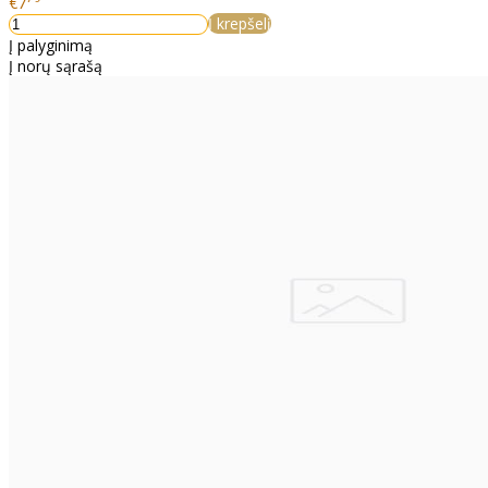
€7
Į krepšelį
Į palyginimą
Į norų sąrašą