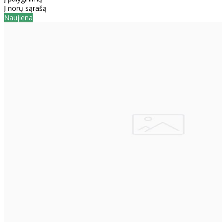
Į norų sąrašą
Naujiena