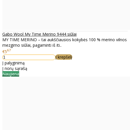
Gabo Wool My Time Merino 9444 siūlai
MY TIME MERINO – tai aukščiausios kokybės 100 % merino vilnos
mezgimo siūlai, pagaminti iš iti..
67
€5
Į krepšelį
Į palyginimą
Į norų sąrašą
Naujiena