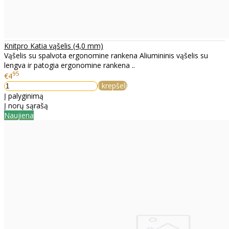
Knitpro Katia vąšelis (4,0 mm)
Vąšelis su spalvota ergonomine rankena Aliumininis vąšelis su
lengva ir patogia ergonomine rankena ..
95
€4
Į krepšelį
Į palyginimą
Į norų sąrašą
Naujiena