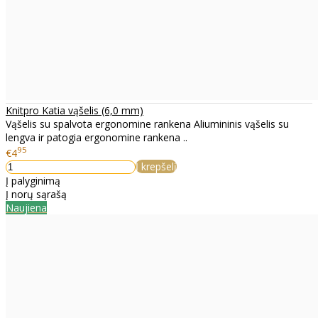
Knitpro Katia vąšelis (6,0 mm)
Vąšelis su spalvota ergonomine rankena Aliumininis vąšelis su
lengva ir patogia ergonomine rankena ..
95
€4
Į krepšelį
Į palyginimą
Į norų sąrašą
Naujiena