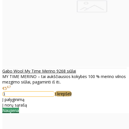
Gabo Wool My Time Merino 9268 siūlai
MY TIME MERINO – tai aukščiausios kokybės 100 % merino vilnos
mezgimo siūlai, pagaminti iš iti..
67
€5
Į krepšelį
Į palyginimą
Į norų sąrašą
Naujiena