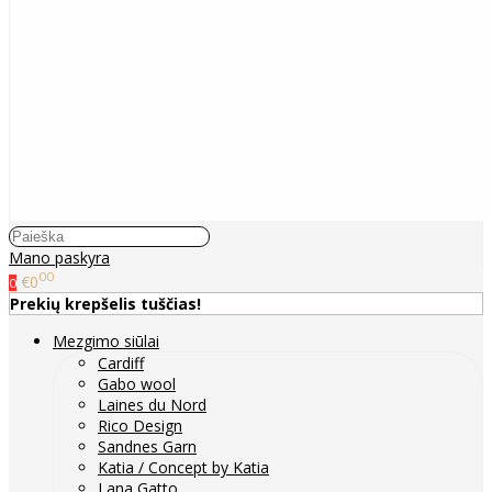
Mano paskyra
00
€0
0
Prekių krepšelis tuščias!
Mezgimo siūlai
Cardiff
Gabo wool
Laines du Nord
Rico Design
Sandnes Garn
Katia / Concept by Katia
Lana Gatto