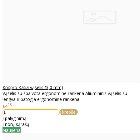
Knitpro Katia vąšelis (3,0 mm)
Vąšelis su spalvota ergonomine rankena Aliumininis vąšelis su
lengva ir patogia ergonomine rankena ..
95
€4
Į krepšelį
Į palyginimą
Į norų sąrašą
Naujiena