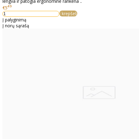
lengva ir patogia ergonomine rankena ..
49
€5
Į krepšelį
Į palyginimą
Į norų sąrašą