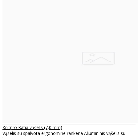
Knitpro Katia vąšelis (7,0 mm)
Vąšelis su spalvota ergonomine rankena Aliumininis vąšelis su