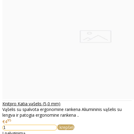
Knitpro Katia vąšelis (5,0 mm)
Vąšelis su spalvota ergonomine rankena Aliumininis vąšelis su
lengva ir patogia ergonomine rankena ..
95
€4
Į krepšelį
Į palyginimą