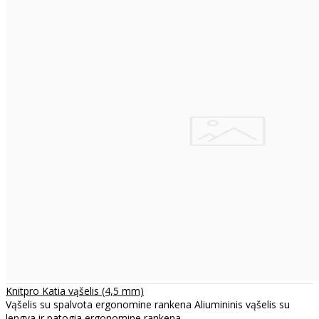
Knitpro Katia vąšelis (4,5 mm)
Vąšelis su spalvota ergonomine rankena Aliumininis vąšelis su
lengva ir patogia ergonomine rankena ..