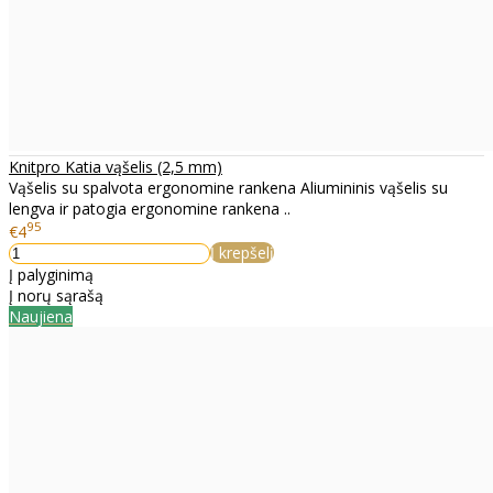
Knitpro Katia vąšelis (2,5 mm)
Vąšelis su spalvota ergonomine rankena Aliumininis vąšelis su
lengva ir patogia ergonomine rankena ..
95
€4
Į krepšelį
Į palyginimą
Į norų sąrašą
Naujiena