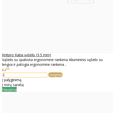
Knitpro Katia vąšelis (3,5 mm)
Vąšelis su spalvota ergonomine rankena Aliumininis vąšelis su
lengva ir patogia ergonomine rankena ..
95
€4
Į krepšelį
Į palyginimą
Į norų sąrašą
Naujiena