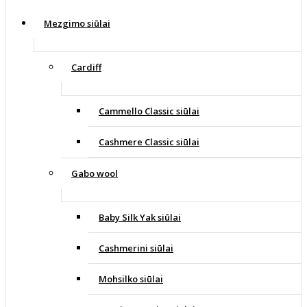
Mezgimo siūlai
Cardiff
Cammello Classic siūlai
Cashmere Classic siūlai
Gabo wool
Baby Silk Yak siūlai
Cashmerini siūlai
Mohsilko siūlai