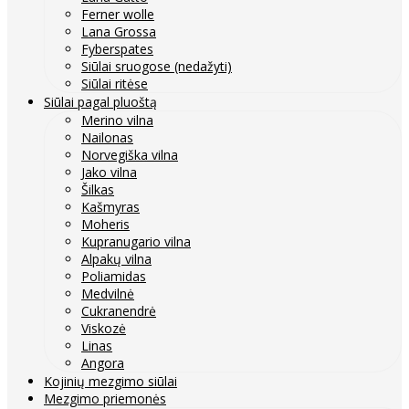
Ferner wolle
Lana Grossa
Fyberspates
Siūlai sruogose (nedažyti)
Siūlai ritėse
Siūlai pagal pluoštą
Merino vilna
Nailonas
Norvegiška vilna
Jako vilna
Šilkas
Kašmyras
Moheris
Kupranugario vilna
Alpakų vilna
Poliamidas
Medvilnė
Cukranendrė
Viskozė
Linas
Angora
Kojinių mezgimo siūlai
Mezgimo priemonės