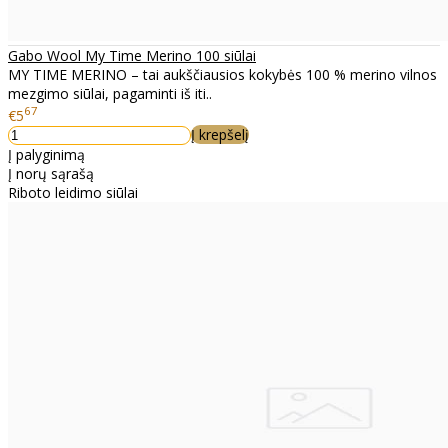
Gabo Wool My Time Merino 100 siūlai
MY TIME MERINO – tai aukščiausios kokybės 100 % merino vilnos
mezgimo siūlai, pagaminti iš iti..
67
€5
Į krepšelį
Į palyginimą
Į norų sąrašą
Riboto leidimo siūlai