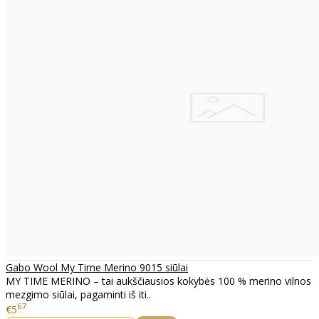
Gabo Wool My Time Merino 9015 siūlai
MY TIME MERINO – tai aukščiausios kokybės 100 % merino vilnos
mezgimo siūlai, pagaminti iš iti..
67
€5