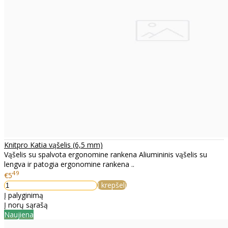
Knitpro Katia vąšelis (6,5 mm)
Vąšelis su spalvota ergonomine rankena Aliumininis vąšelis su
lengva ir patogia ergonomine rankena ..
49
€5
Į krepšelį
Į palyginimą
Į norų sąrašą
Naujiena