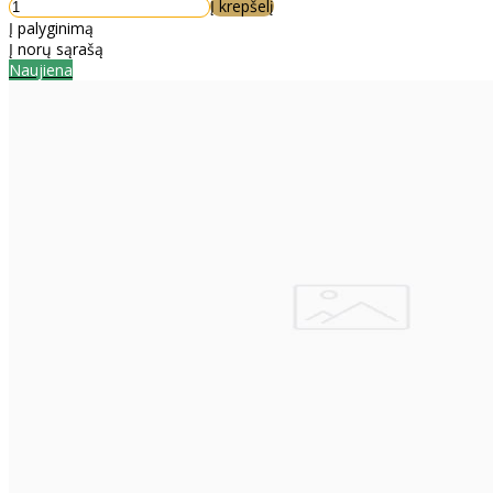
Į krepšelį
Į palyginimą
Į norų sąrašą
Naujiena