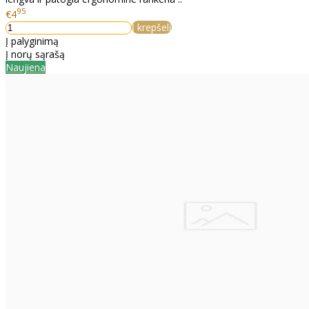
95
€4
Į krepšelį
Į palyginimą
Į norų sąrašą
Naujiena