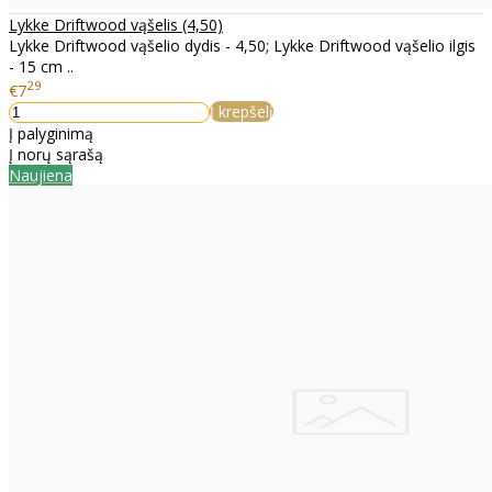
Lykke Driftwood vąšelis (4,50)
Lykke Driftwood vąšelio dydis - 4,50; Lykke Driftwood vąšelio ilgis
- 15 cm ..
29
€7
Į krepšelį
Į palyginimą
Į norų sąrašą
Naujiena