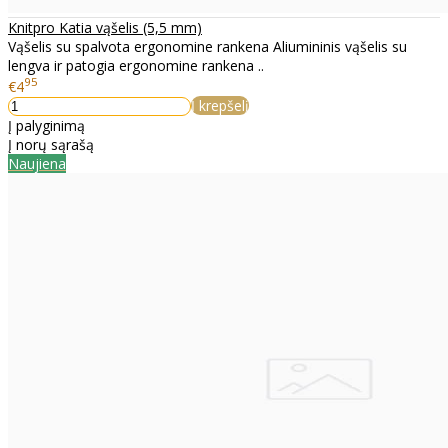
Knitpro Katia vąšelis (5,5 mm)
Vąšelis su spalvota ergonomine rankena Aliumininis vąšelis su
lengva ir patogia ergonomine rankena ..
95
€4
Į krepšelį
Į palyginimą
Į norų sąrašą
Naujiena