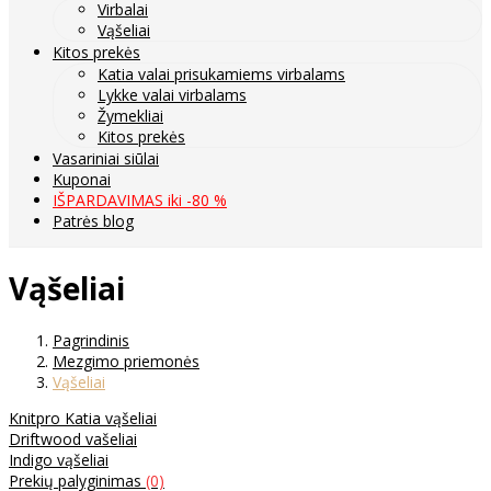
Virbalai
Vąšeliai
Kitos prekės
Katia valai prisukamiems virbalams
Lykke valai virbalams
Žymekliai
Kitos prekės
Vasariniai siūlai
Kuponai
IŠPARDAVIMAS iki -80 %
Patrės blog
Vąšeliai
Pagrindinis
Mezgimo priemonės
Vąšeliai
Knitpro Katia vąšeliai
Driftwood vašeliai
Indigo vąšeliai
Prekių palyginimas
(0)