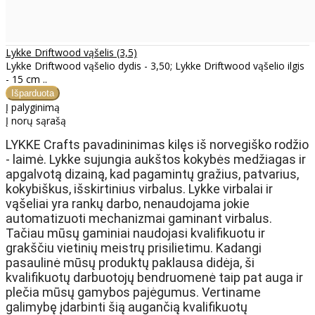
Lykke Driftwood vąšelis (3,5)
Lykke Driftwood vąšelio dydis - 3,50; Lykke Driftwood vąšelio ilgis
- 15 cm ..
Į palyginimą
Į norų sąrašą
LYKKE Crafts pavadininimas kilęs iš norvegiško rodžio
- laimė. Lykke sujungia aukštos kokybės medžiagas ir
apgalvotą dizainą, kad pagamintų gražius, patvarius,
kokybiškus, išskirtinius virbalus. Lykke virbalai ir
vąšeliai yra rankų darbo, nenaudojama jokie
automatizuoti mechanizmai gaminant virbalus.
Tačiau mūsų gaminiai naudojasi kvalifikuotu ir
grakščiu vietinių meistrų prisilietimu. Kadangi
pasaulinė mūsų produktų paklausa didėja, ši
kvalifikuotų darbuotojų bendruomenė taip pat auga ir
plečia mūsų gamybos pajėgumus. Vertiname
galimybę įdarbinti šią augančią kvalifikuotų