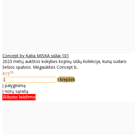
Concept by Katia MISKA siūlai 101
2023 metų aukštos kokybės kojinių siūlų kolekcija, kurią sudaro
šešios spalvos. Mėgaukitės Concept b..
95
€15
Į krepšelį
Į palyginimą
Į norų sąrašą