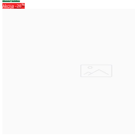
%
Akcija
-20