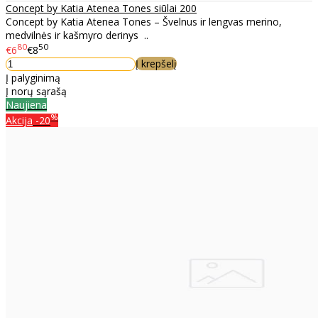
Concept by Katia Atenea Tones siūlai 200
Concept by Katia Atenea Tones – Švelnus ir lengvas merino,
medvilnės ir kašmyro derinys ..
80
50
€6
€8
Į krepšelį
Į palyginimą
Į norų sąrašą
Naujiena
%
Akcija
-20