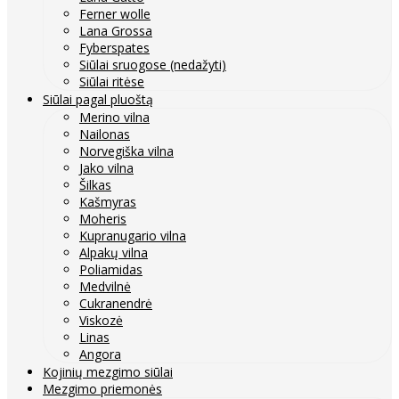
Ferner wolle
Lana Grossa
Fyberspates
Siūlai sruogose (nedažyti)
Siūlai ritėse
Siūlai pagal pluoštą
Merino vilna
Nailonas
Norvegiška vilna
Jako vilna
Šilkas
Kašmyras
Moheris
Kupranugario vilna
Alpakų vilna
Poliamidas
Medvilnė
Cukranendrė
Viskozė
Linas
Angora
Kojinių mezgimo siūlai
Mezgimo priemonės