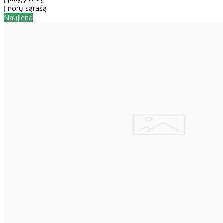
Į norų sąrašą
Naujiena