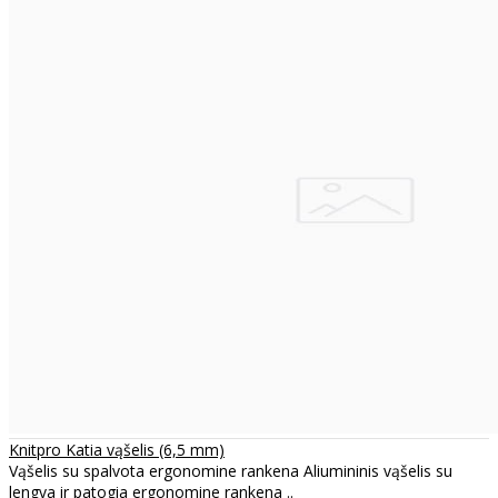
Knitpro Katia vąšelis (6,5 mm)
Vąšelis su spalvota ergonomine rankena Aliumininis vąšelis su
lengva ir patogia ergonomine rankena ..