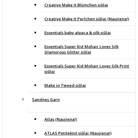
Creative Make It Blümchen siūlai
Creative Make It Perlchen siūlai (Naujiena!)
Essentials baby alpaca & silk siūlai
Essentials Super Kid Mohair Loves Silk
Glamorous Glitter siūlai
Essentials Super Kid Mohair Loves Silk Print
siūlai
Make in Tweed siūlai
Sandnes Garn
Atlas (Naujiena!)
ATLAS Petiteknit siūlai (Naujiena!)