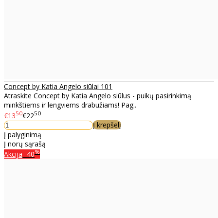
Concept by Katia Angelo siūlai 101
Atraskite Concept by Katia Angelo siūlus - puikų pasirinkimą
minkštiems ir lengviems drabužiams! Pag..
50
50
€13
€22
Į krepšelį
Į palyginimą
Į norų sąrašą
%
Akcija
-40