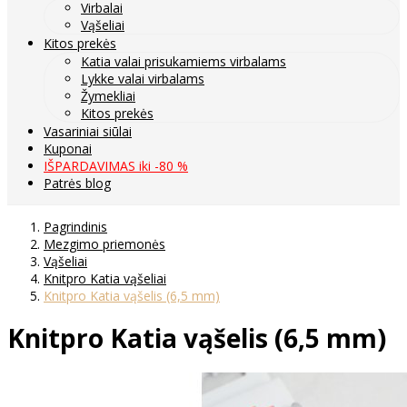
Virbalai
Vąšeliai
Kitos prekės
Katia valai prisukamiems virbalams
Lykke valai virbalams
Žymekliai
Kitos prekės
Vasariniai siūlai
Kuponai
IŠPARDAVIMAS iki -80 %
Patrės blog
Pagrindinis
Mezgimo priemonės
Vąšeliai
Knitpro Katia vąšeliai
Knitpro Katia vąšelis (6,5 mm)
Knitpro Katia vąšelis (6,5 mm)