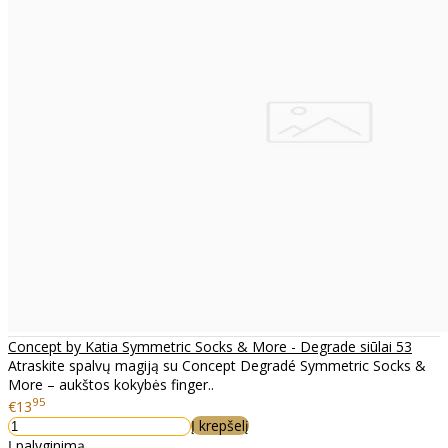
Concept by Katia Symmetric Socks & More - Degrade siūlai 53
Atraskite spalvų magiją su Concept Degradé Symmetric Socks &
More – aukštos kokybės finger..
95
€13
Į krepšelį
Į palyginimą