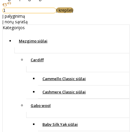
49
€5
Į krepšelį
Į palyginimą
Į norų sąrašą
Kategorijos
Mezgimo siūlai
Cardiff
Cammello Classic siūlai
Cashmere Classic siūlai
Gabo wool
Baby Silk Yak siūlai