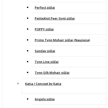
Perfect siūlai
PetiteKnit Peer Gynt siūlai
POPPY siūlai
Primo Tynn Mohair siūlai (Naujiena)
Sunday siūlai
Tynn Line siūlai
Tynn Silk Mohair siūlai
Katia / Concept by Katia
Angelo siūlai