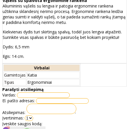
Vąšelis su spalvota ergonomine rankena
Aliumininis vąšelis su lengva ir patogia ergonomine rankena
užtikrina sklandesnį nėrimo procesą. Ergonominė rankena leidžia
geriau suimti ir valdyti vąšelį, o tai padeda sumažinti rankų įtampą
ir padidina komfortą nėrimo metu.
Kiekvienas dydis turi skirtingą spalvą, todėl juos lengva atpažinti.
Surinkite visas spalvas ir būkite pasiruošę bet kokiam projektui!
Dydis: 6,5 mm
Ilgis: 14 cm.
Virbalai
Gamintojas
Katia
Tipas
Ergonominiai
Parašyti atsiliepimą
Vardas:
El. pašto adresas:
Atsiliepimas:
Įvertinimas:
Įveskite saugos kodą: