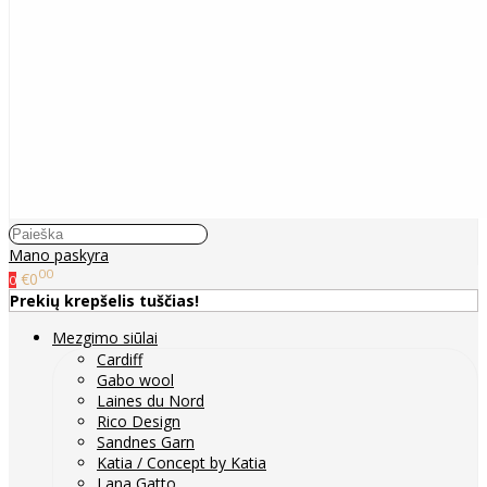
Mano paskyra
00
€0
0
Prekių krepšelis tuščias!
Mezgimo siūlai
Cardiff
Gabo wool
Laines du Nord
Rico Design
Sandnes Garn
Katia / Concept by Katia
Lana Gatto