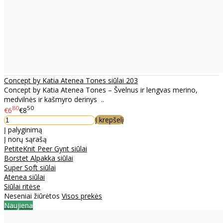
Concept by Katia Atenea Tones siūlai 203
Concept by Katia Atenea Tones – Švelnus ir lengvas merino,
medvilnės ir kašmyro derinys ..
80
50
€6
€8
Į krepšelį
Į palyginimą
Į norų sąrašą
PetiteKnit Peer Gynt siūlai
Borstet Alpakka siūlai
Super Soft siūlai
Atenea siūlai
Siūlai ritėse
Neseniai žiūrėtos
Visos prekės
Naujiena