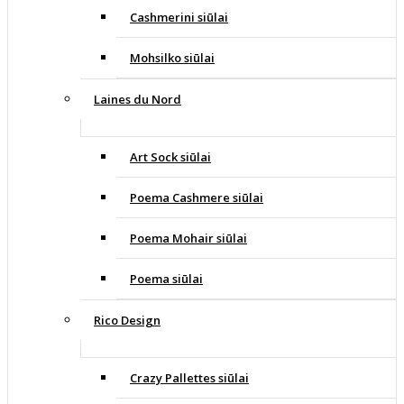
Cashmerini siūlai
Mohsilko siūlai
Laines du Nord
Art Sock siūlai
Poema Cashmere siūlai
Poema Mohair siūlai
Poema siūlai
Rico Design
Crazy Pallettes siūlai