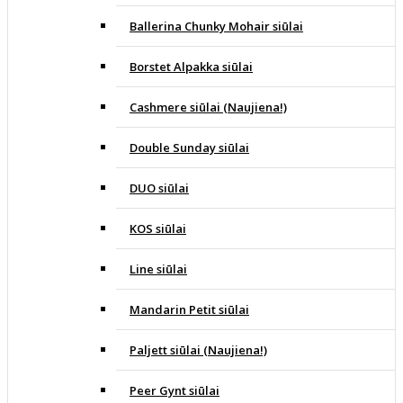
Ballerina Chunky Mohair siūlai
Borstet Alpakka siūlai
Cashmere siūlai (Naujiena!)
Double Sunday siūlai
DUO siūlai
KOS siūlai
Line siūlai
Mandarin Petit siūlai
Paljett siūlai (Naujiena!)
Peer Gynt siūlai