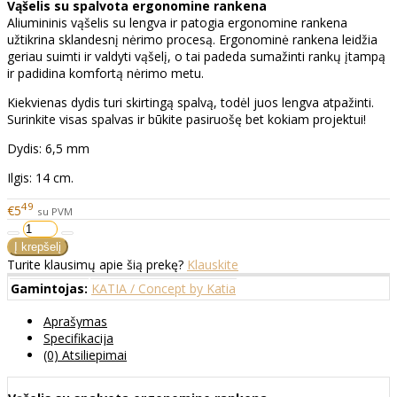
Vąšelis su spalvota ergonomine rankena
Aliumininis vąšelis su lengva ir patogia ergonomine rankena
užtikrina sklandesnį nėrimo procesą. Ergonominė rankena leidžia
geriau suimti ir valdyti vąšelį, o tai padeda sumažinti rankų įtampą
ir padidina komfortą nėrimo metu.
Kiekvienas dydis turi skirtingą spalvą, todėl juos lengva atpažinti.
Surinkite visas spalvas ir būkite pasiruošę bet kokiam projektui!
Dydis: 6,5 mm
Ilgis: 14 cm.
49
€5
su PVM
Turite klausimų apie šią prekę?
Klauskite
Gamintojas:
KATIA / Concept by Katia
Aprašymas
Specifikacija
(0) Atsiliepimai