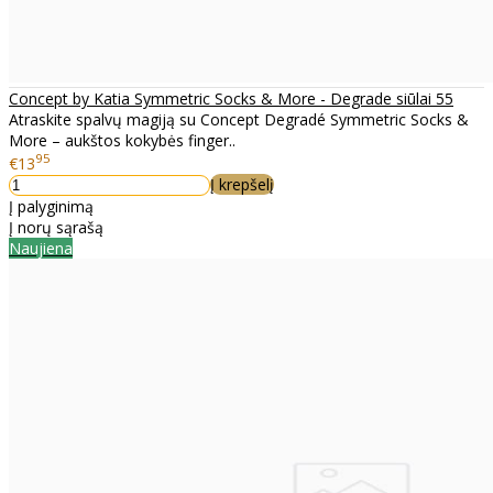
Concept by Katia Symmetric Socks & More - Degrade siūlai 55
Atraskite spalvų magiją su Concept Degradé Symmetric Socks &
More – aukštos kokybės finger..
95
€13
Į krepšelį
Į palyginimą
Į norų sąrašą
Naujiena