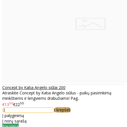
Concept by Katia Angelo siūlai 200
Atraskite Concept by Katia Angelo siūlus - puikų pasirinkimą
minkštiems ir lengviems drabužiams! Pag..
50
50
€13
€22
Į krepšelį
Į palyginimą
Į norų sąrašą
Naujiena