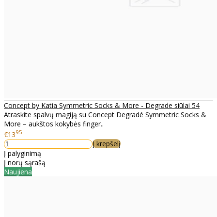
Concept by Katia Symmetric Socks & More - Degrade siūlai 54
Atraskite spalvų magiją su Concept Degradé Symmetric Socks &
More – aukštos kokybės finger..
95
€13
Į krepšelį
Į palyginimą
Į norų sąrašą
Naujiena