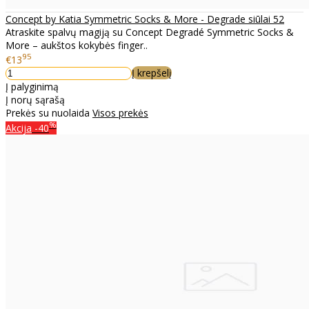
Concept by Katia Symmetric Socks & More - Degrade siūlai 52
Atraskite spalvų magiją su Concept Degradé Symmetric Socks &
More – aukštos kokybės finger..
95
€13
Į krepšelį
Į palyginimą
Į norų sąrašą
Prekės su nuolaida
Visos prekės
%
Akcija
-40