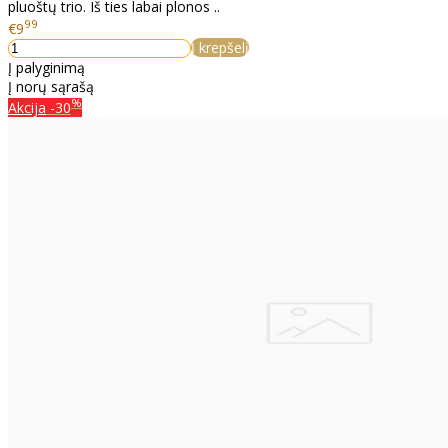
pluoštų trio. Iš ties labai plonos ..
99
€9
Į krepšelį
Į palyginimą
Į norų sąrašą
%
Akcija
-30