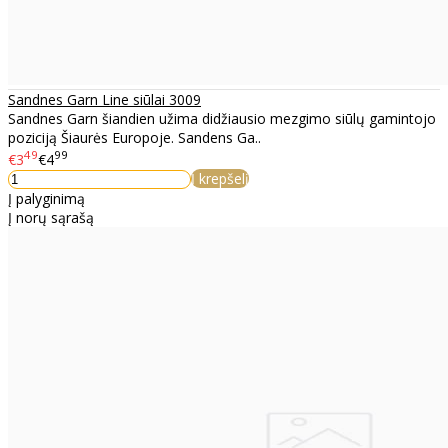
Sandnes Garn Line siūlai 3009
Sandnes Garn šiandien užima didžiausio mezgimo siūlų gamintojo
poziciją Šiaurės Europoje. Sandens Ga..
49
99
€3
€4
Į krepšelį
Į palyginimą
Į norų sąrašą