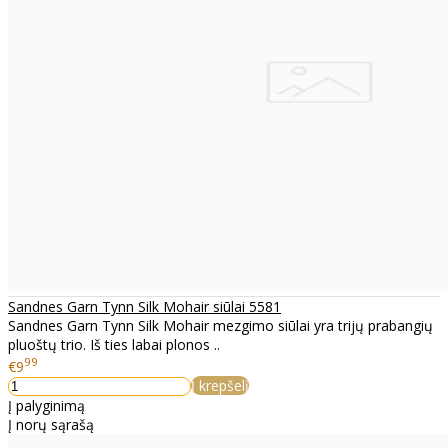
Sandnes Garn Tynn Silk Mohair siūlai 5581
Sandnes Garn Tynn Silk Mohair mezgimo siūlai yra trijų prabangių
pluoštų trio. Iš ties labai plonos ..
99
€9
Į krepšelį
Į palyginimą
Į norų sąrašą