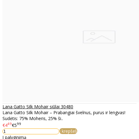
Lana Gatto Silk Mohair siūlai 30480
Lana Gatto Silk Mohair – Prabangiai švelnus, purus ir lengvas!
Sudėtis: 75% Moheris, 25% ši..
49
99
€4
€5
Į krepšelį
Į palyginimą