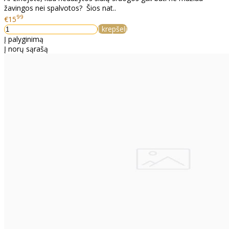
žavingos nei spalvotos? Šios nat..
99
€15
Į krepšelį
Į palyginimą
Į norų sąrašą