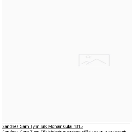
Sandnes Garn Tynn Silk Mohair siūlai 4315
Sandnes Garn Tynn Silk Mohair mezgimo siūlai yra trijų prabangių