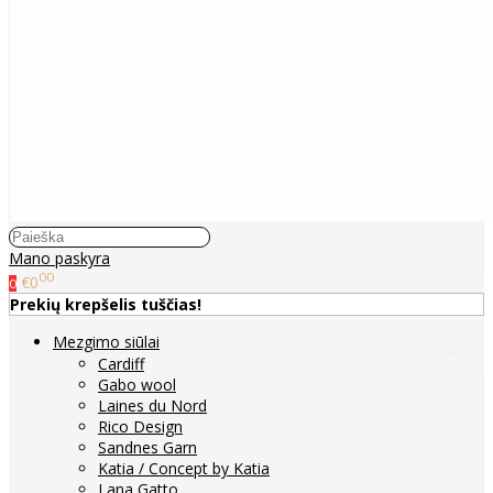
Mano paskyra
00
€0
0
Prekių krepšelis tuščias!
Mezgimo siūlai
Cardiff
Gabo wool
Laines du Nord
Rico Design
Sandnes Garn
Katia / Concept by Katia
Lana Gatto