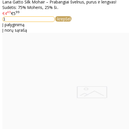
Lana Gatto Silk Mohair – Prabangiai švelnus, purus ir lengvas!
Sudėtis: 75% Moheris, 25% ši..
49
99
€4
€5
Į krepšelį
Į palyginimą
Į norų sąrašą