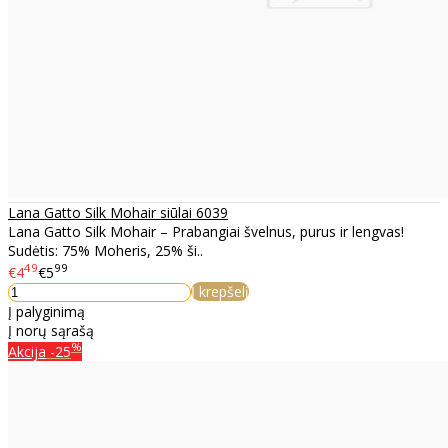
Lana Gatto Silk Mohair siūlai 6039
Lana Gatto Silk Mohair – Prabangiai švelnus, purus ir lengvas!
Sudėtis: 75% Moheris, 25% ši..
49
99
€4
€5
Į krepšelį
Į palyginimą
Į norų sąrašą
%
Akcija
-25