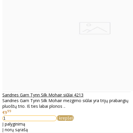
Sandnes Garn Tynn Silk Mohair siūlai 4213
Sandnes Garn Tynn Silk Mohair mezgimo siūlai yra trijų prabangių
pluoštų trio. Iš ties labai plonos ..
99
€9
Į krepšelį
Į palyginimą
Į norų sąrašą