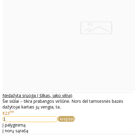
Nedažyta sruoga ( šilkas, jako vilna)
Šie siūlai – tikra prabangos viršūnė. Nors dėl tamsesnės bazės
dažytojai kartais jų vengia, ta..
99
€23
Į krepšelį
Į palyginimą
Į norų sąrašą