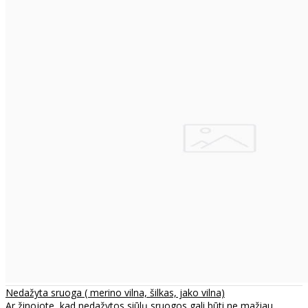
Nedažyta sruoga ( merino vilna, šilkas, jako vilna)
Ar žinojote, kad nedažytos siūlų sruogos gali būti ne mažiau