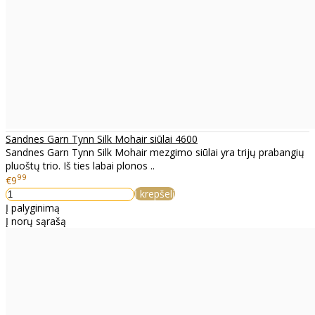
Sandnes Garn Tynn Silk Mohair siūlai 4600
Sandnes Garn Tynn Silk Mohair mezgimo siūlai yra trijų prabangių
pluoštų trio. Iš ties labai plonos ..
99
€9
Į krepšelį
Į palyginimą
Į norų sąrašą