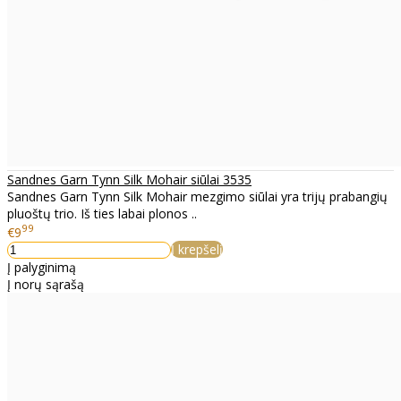
Sandnes Garn Tynn Silk Mohair siūlai 3535
Sandnes Garn Tynn Silk Mohair mezgimo siūlai yra trijų prabangių
pluoštų trio. Iš ties labai plonos ..
99
€9
Į krepšelį
Į palyginimą
Į norų sąrašą