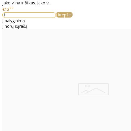
jako vilna ir šilkas. Jako vi..
99
€12
Į krepšelį
Į palyginimą
Į norų sąrašą