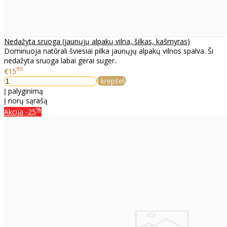
Nedažyta sruoga (jaunųjų alpakų vilna, šilkas, kašmyras)
Dominuoja natūrali šviesiai pilka jaunųjų alpakų vilnos spalva. Ši
nedažyta sruoga labai gerai suger..
95
€15
Į krepšelį
Į palyginimą
Į norų sąrašą
%
Akcija
-25