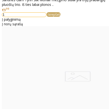
pluoštų trio. Iš ties labai plonos ..
99
€9
Į krepšelį
Į palyginimą
Į norų sąrašą