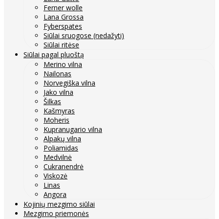
Ferner wolle
Lana Grossa
Fyberspates
Siūlai sruogose (nedažyti)
Siūlai ritėse
Siūlai pagal pluoštą
Merino vilna
Nailonas
Norvegiška vilna
Jako vilna
Šilkas
Kašmyras
Moheris
Kupranugario vilna
Alpakų vilna
Poliamidas
Medvilnė
Cukranendrė
Viskozė
Linas
Angora
Kojinių mezgimo siūlai
Mezgimo priemonės