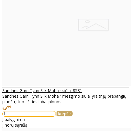
Sandnes Garn Tynn Silk Mohair siūlai 8581
Sandnes Garn Tynn Silk Mohair mezgimo siūlai yra trijų prabangių
pluoštų trio. Iš ties labai plonos ..
99
€9
Į krepšelį
Į palyginimą
Į norų sąrašą