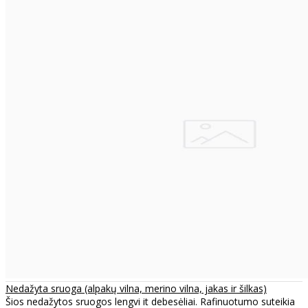
Nedažyta sruoga (alpakų vilna, merino vilna, jakas ir šilkas)
Šios nedažytos sruogos lengvi it debesėliai. Rafinuotumo suteikia