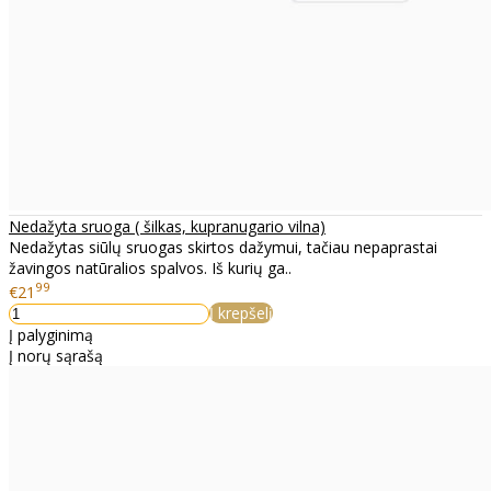
Nedažyta sruoga ( šilkas, kupranugario vilna)
Nedažytas siūlų sruogas skirtos dažymui, tačiau nepaprastai
žavingos natūralios spalvos. Iš kurių ga..
99
€21
Į krepšelį
Į palyginimą
Į norų sąrašą