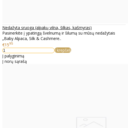
Nedažyta sruoga (alpakų vilna, šilkas, kašmyras)
Pasinerkite į ypatingą švelnumą ir šilumą su mūsų nedažytais
„Baby Alpaca, Silk & Cashmere..
95
€15
Į krepšelį
Į palyginimą
Į norų sąrašą