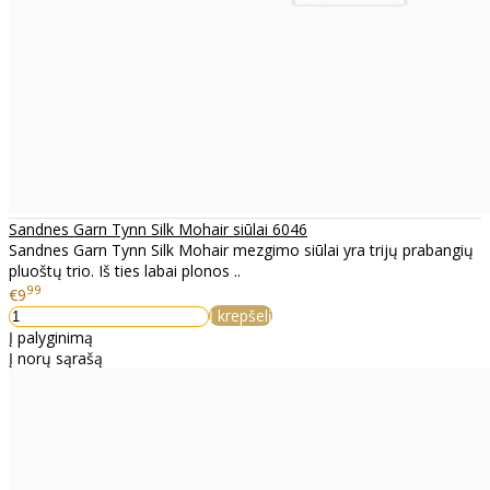
Sandnes Garn Tynn Silk Mohair siūlai 6046
Sandnes Garn Tynn Silk Mohair mezgimo siūlai yra trijų prabangių
pluoštų trio. Iš ties labai plonos ..
99
€9
Į krepšelį
Į palyginimą
Į norų sąrašą