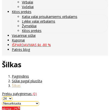
Virbalai
Vąšeliai
Kitos prekės
Katia valai prisukamiems virbalams
Lykke valai virbalams
Žymekliai
Kitos prekės
Vasariniai siūlai
Kuponai
IŠPARDAVIMAS iki -80 %
Patrės blog
Šilkas
Pagrindinis
Siūlai pagal pluoštą
Šilkas
Prekių palyginimas
(0)
%
Akcija
-25