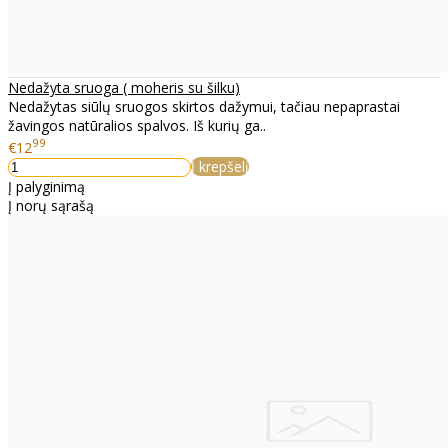
Nedažyta sruoga ( moheris su šilku)
Nedažytas siūlų sruogos skirtos dažymui, tačiau nepaprastai
žavingos natūralios spalvos. Iš kurių ga..
99
€12
Į krepšelį
Į palyginimą
Į norų sąrašą