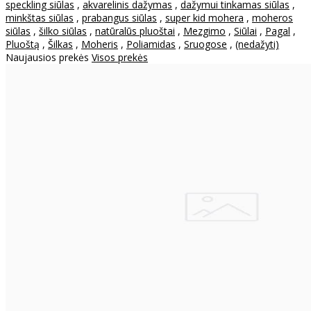
speckling siūlas
,
akvarelinis dažymas
,
dažymui tinkamas siūlas
,
minkštas siūlas
,
prabangus siūlas
,
super kid mohera
,
moheros
siūlas
,
šilko siūlas
,
natūralūs pluoštai
,
Mezgimo
,
Siūlai
,
Pagal
,
Pluoštą
,
Šilkas
,
Moheris
,
Poliamidas
,
Sruogose
,
(nedažyti)
Naujausios prekės
Visos prekės