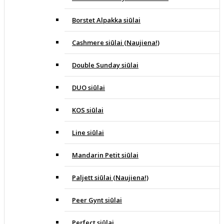
Borstet Alpakka siūlai
Cashmere siūlai (Naujiena!)
Double Sunday siūlai
DUO siūlai
KOS siūlai
Line siūlai
Mandarin Petit siūlai
Paljett siūlai (Naujiena!)
Peer Gynt siūlai
Perfect siūlai