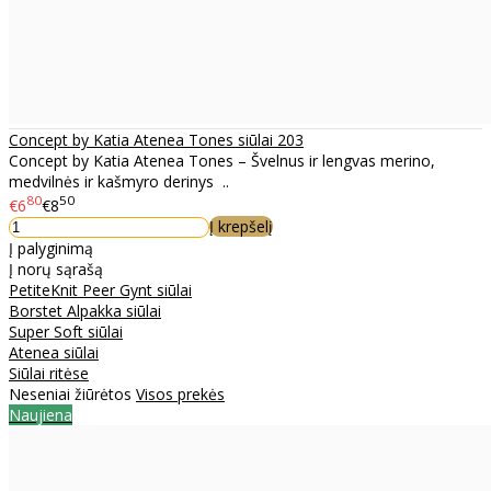
Concept by Katia Atenea Tones siūlai 203
Concept by Katia Atenea Tones – Švelnus ir lengvas merino,
medvilnės ir kašmyro derinys ..
80
50
€6
€8
Į krepšelį
Į palyginimą
Į norų sąrašą
PetiteKnit Peer Gynt siūlai
Borstet Alpakka siūlai
Super Soft siūlai
Atenea siūlai
Siūlai ritėse
Neseniai žiūrėtos
Visos prekės
Naujiena