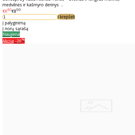
medvilnės ir kašmyro derinys ..
80
50
€6
€8
Į krepšelį
Į palyginimą
Į norų sąrašą
Naujiena
%
Akcija
-20