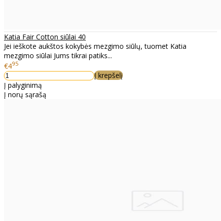
Katia Fair Cotton siūlai 40
Jei ieškote aukštos kokybės mezgimo siūlų, tuomet Katia
mezgimo siūlai Jums tikrai patiks...
95
€4
Į krepšelį
Į palyginimą
Į norų sąrašą