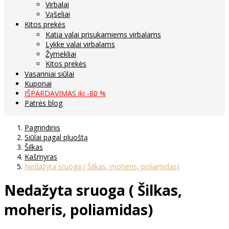
Virbalai
Vąšeliai
Kitos prekės
Katia valai prisukamiems virbalams
Lykke valai virbalams
Žymekliai
Kitos prekės
Vasariniai siūlai
Kuponai
IŠPARDAVIMAS iki -80 %
Patrės blog
Pagrindinis
Siūlai pagal pluoštą
Šilkas
Kašmyras
Nedažyta sruoga ( Šilkas, moheris, poliamidas)
Nedažyta sruoga ( Šilkas,
moheris, poliamidas)