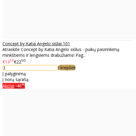
Concept by Katia Angelo siūlai 101
Atraskite Concept by Katia Angelo siūlus - puikų pasirinkimą
minkštiems ir lengviems drabužiams! Pag..
50
50
€13
€22
Į krepšelį
Į palyginimą
Į norų sąrašą
%
Akcija
-40