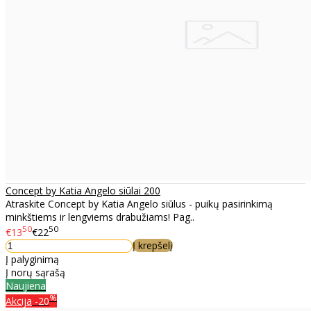
Concept by Katia Angelo siūlai 200
Atraskite Concept by Katia Angelo siūlus - puikų pasirinkimą
minkštiems ir lengviems drabužiams! Pag..
50
50
€13
€22
Į krepšelį
Į palyginimą
Į norų sąrašą
Naujiena
%
Akcija
-20