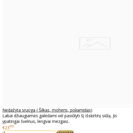
Nedažyta sruoga ( Šilkas, moheris, poliamidas)
Labai džiaugiamės galėdami vėl pasiūlyti šį išskirtinį siūlą. Jis
ypatingai švelnus, lengvai mezgasi..
90
€23