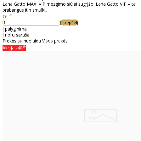
Lana Gatto MAXI VIP mezgimo siūlai sugrįžo. Lana Gatto VIP – tai
prabangus itin smulki..
50
€6
Į krepšelį
Į palyginimą
Į norų sąrašą
Prekės su nuolaida
Visos prekės
%
Akcija
-40