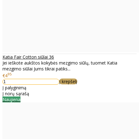
Katia Fair Cotton siūlai 36
Jei ieškote aukštos kokybės mezgimo siūlų, tuomet Katia
mezgimo siūlai Jums tikrai patiks...
95
€4
Į krepšelį
Į palyginimą
Į norų sąrašą
Naujiena