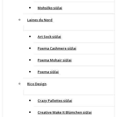
Mohsilko siūlai
Laines du Nord
Art Sock siūlai
Poema Cashmere siūlai
Poema Mohair siūlai
Poema siūlai
Rico Design
Crazy Pallettes siūlai
Creative Make It Blümchen siūlai