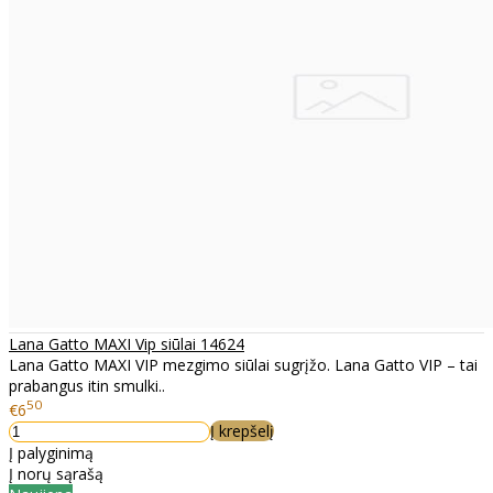
Lana Gatto MAXI Vip siūlai 14624
Lana Gatto MAXI VIP mezgimo siūlai sugrįžo. Lana Gatto VIP – tai
prabangus itin smulki..
50
€6
Į krepšelį
Į palyginimą
Į norų sąrašą