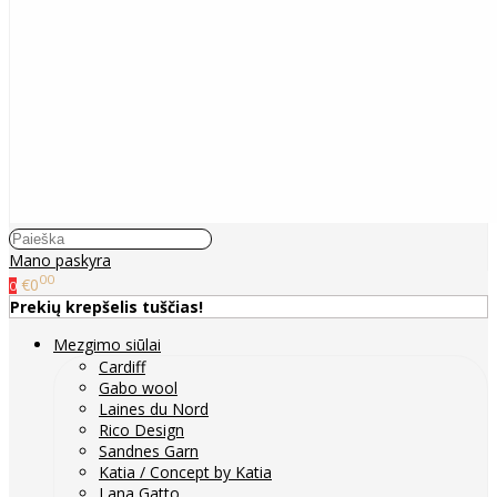
Mano paskyra
00
€0
0
Prekių krepšelis tuščias!
Mezgimo siūlai
Cardiff
Gabo wool
Laines du Nord
Rico Design
Sandnes Garn
Katia / Concept by Katia
Lana Gatto