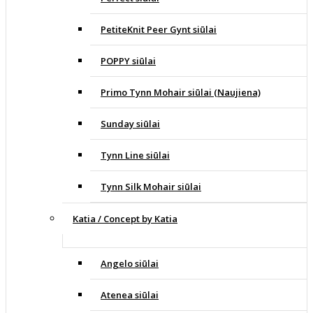
PetiteKnit Peer Gynt siūlai
POPPY siūlai
Primo Tynn Mohair siūlai (Naujiena)
Sunday siūlai
Tynn Line siūlai
Tynn Silk Mohair siūlai
Katia / Concept by Katia
Angelo siūlai
Atenea siūlai