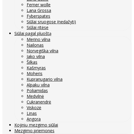
Ferner wolle
Lana Grossa
Fyberspates
Siūlai sruogose (nedažyti)
Siūlai ritėse
Siūlai pagal pluoštą
Merino vilna
Nailonas
Norvegiška vilna
Jako vilna
Šilkas
Kašmyras
Moheris
Kupranugario vilna
Alpakų vilna
Poliamidas
Medvilnė
Cukranendrė
Viskozė
Linas
Angora
Kojinių mezgimo siūlai
Mezgimo priemonės