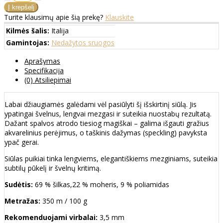
Turite klausimų apie šią prekę?
Klauskite
Kilmės šalis:
Italija
Gamintojas:
Nedažytos sruogos
Aprašymas
Specifikacija
(0) Atsiliepimai
Labai džiaugiamės galėdami vėl pasiūlyti šį išskirtinį siūlą. Jis
ypatingai švelnus, lengvai mezgasi ir suteikia nuostabų rezultatą.
Dažant spalvos atrodo tiesiog magiškai – galima išgauti gražius
akvarelinius perėjimus, o taškinis dažymas (speckling) pavyksta
ypač gerai.
Siūlas puikiai tinka lengviems, elegantiškiems mezginiams, suteikia
subtilų pūkelį ir švelnų kritimą.
Sudėtis:
69 % šilkas,22 % moheris, 9 % poliamidas
Metražas:
350 m / 100 g
Rekomenduojami virbalai:
3,5 mm