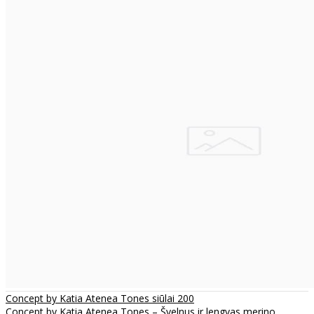
Concept by Katia Atenea Tones siūlai 200
Concept by Katia Atenea Tones – Švelnus ir lengvas merino,