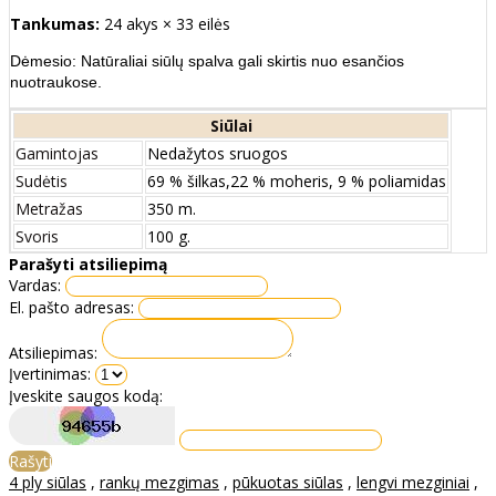
Tankumas:
24 akys × 33 eilės
Dėmesio: Natūraliai siūlų spalva gali skirtis nuo esančios
nuotraukose.
Siūlai
Gamintojas
Nedažytos sruogos
Sudėtis
69 % šilkas,22 % moheris, 9 % poliamidas
Metražas
350 m.
Svoris
100 g.
Parašyti atsiliepimą
Vardas:
El. pašto adresas:
Atsiliepimas:
Įvertinimas:
Įveskite saugos kodą:
Rašyti
4 ply siūlas
,
rankų mezgimas
,
pūkuotas siūlas
,
lengvi mezginiai
,