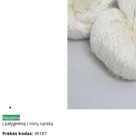
Naujiena
Į palyginimą
Į norų sąrašą
Prekės kodas:
49187