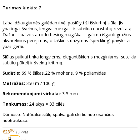
Turimas kiekis:
7
Labai džiaugiamės galėdami vėl pasiūlyti šį išskirtinį siūlą. Jis
ypatingai švelnus, lengvai mezgasi ir suteikia nuostabų rezultatą.
Dažant spalvos atrodo tiesiog magiškai – galima išgauti gražius
akvarelinius perėjimus, o taškinis dažymas (speckling) pavyksta
ypač gerai.
Siūlas puikiai tinka lengviems, elegantiškiems mezginiams, suteikia
subtilų pūkelį ir švelnų kritimą.
Sudėtis:
69 % šilkas,22 % moheris, 9 % poliamidas
Metražas:
350 m / 100 g
Rekomenduojami virbalai:
3,5 mm
Tankumas:
24 akys × 33 eilės
Dėmesio: Natūraliai siūlų spalva gali skirtis nuo esančios
nuotraukose.
90
€23
su PVM