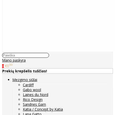
Mano paskyra
00
€0
0
Prekių krepšelis tuščias!
Mezgimo siūlai
Cardiff
Gabo wool
Laines du Nord
Rico Design
Sandnes Garn
Katia / Concept by Katia
Lana Gatto