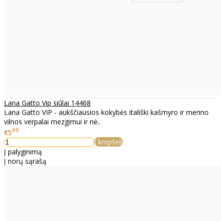
Lana Gatto Vip siūlai 14468
Lana Gatto VIP - aukščiausios kokybės itališki kašmyro ir merino
vilnos verpalai mezgimui ir nė..
99
€5
Į krepšelį
Į palyginimą
Į norų sąrašą