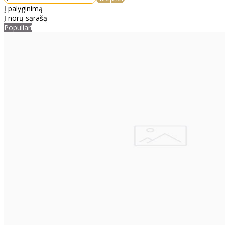
Į palyginimą
Į norų sąrašą
Populiari