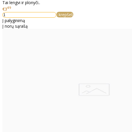
Tai lengvi ir plonyči..
49
€3
Į krepšelį
Į palyginimą
Į norų sąrašą