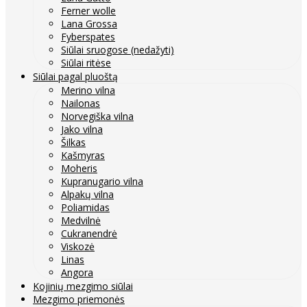
Ferner wolle
Lana Grossa
Fyberspates
Siūlai sruogose (nedažyti)
Siūlai ritėse
Siūlai pagal pluoštą
Merino vilna
Nailonas
Norvegiška vilna
Jako vilna
Šilkas
Kašmyras
Moheris
Kupranugario vilna
Alpakų vilna
Poliamidas
Medvilnė
Cukranendrė
Viskozė
Linas
Angora
Kojinių mezgimo siūlai
Mezgimo priemonės