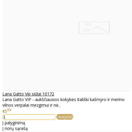
Lana Gatto Vip siūlai 10172
Lana Gatto VIP - aukščiausios kokybės itališki kašmyro ir merino
vilnos verpalai mezgimui ir nė..
99
€5
Į krepšelį
Į palyginimą
Į norų sąrašą