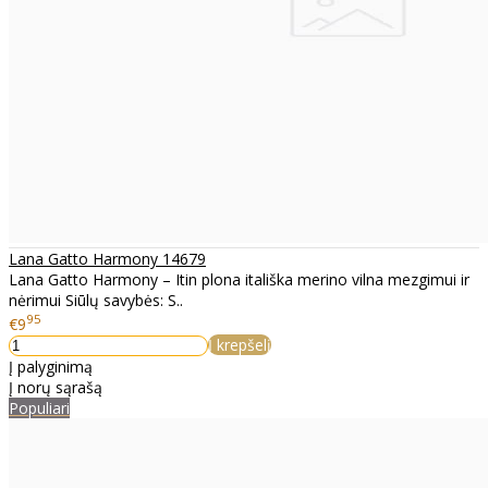
Lana Gatto Harmony 14679
Lana Gatto Harmony – Itin plona itališka merino vilna mezgimui ir
nėrimui Siūlų savybės: S..
95
€9
Į krepšelį
Į palyginimą
Į norų sąrašą
Populiari