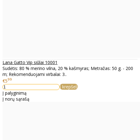
Lana Gatto Vip siūlai 10001
Sudėtis: 80 % merino vilna, 20 % kašmyras; Metražas: 50 g. - 200
m; Rekomenduojami virbalai: 3..
99
€5
Į krepšelį
Į palyginimą
Į norų sąrašą