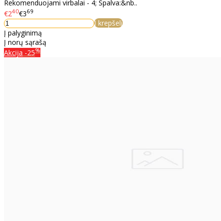
Rekomenduojami virbalai - 4; Spalva:&nb..
40
69
€2
€3
Į krepšelį
Į palyginimą
Į norų sąrašą
%
Akcija
-25