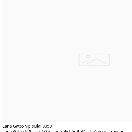
Lana Gatto Vip siūlai 9358
Lana Gatto VIP - aukščiausios kokybės itališki kašmyro ir merino