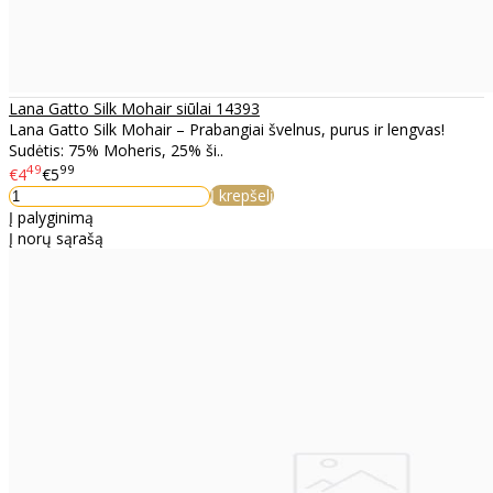
Lana Gatto Silk Mohair siūlai 14393
Lana Gatto Silk Mohair – Prabangiai švelnus, purus ir lengvas!
Sudėtis: 75% Moheris, 25% ši..
49
99
€4
€5
Į krepšelį
Į palyginimą
Į norų sąrašą