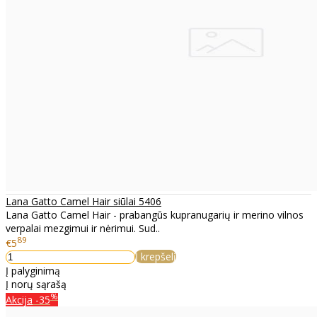
Lana Gatto Camel Hair siūlai 5406
Lana Gatto Camel Hair - prabangūs kupranugarių ir merino vilnos
verpalai mezgimui ir nėrimui. Sud..
89
€5
Į krepšelį
Į palyginimą
Į norų sąrašą
%
Akcija
-35