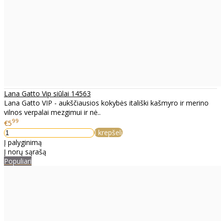
Lana Gatto Vip siūlai 14563
Lana Gatto VIP - aukščiausios kokybės itališki kašmyro ir merino
vilnos verpalai mezgimui ir nė..
99
€5
Į krepšelį
Į palyginimą
Į norų sąrašą
Populiari