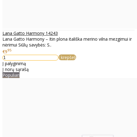
Lana Gatto Harmony 14243
Lana Gatto Harmony – Itin plona itališka merino vilna mezgimui ir
nėrimui Siūlų savybės: S..
95
€9
Į krepšelį
Į palyginimą
Į norų sąrašą
Populiari