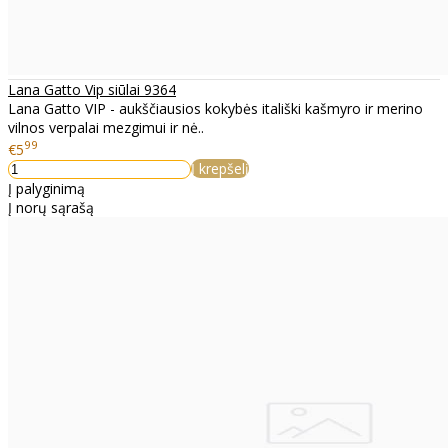
Lana Gatto Vip siūlai 9364
Lana Gatto VIP - aukščiausios kokybės itališki kašmyro ir merino
vilnos verpalai mezgimui ir nė..
99
€5
Į krepšelį
Į palyginimą
Į norų sąrašą