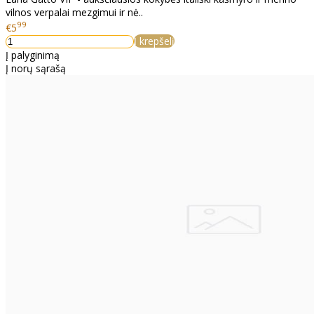
vilnos verpalai mezgimui ir nė..
99
€5
Į krepšelį
Į palyginimą
Į norų sąrašą