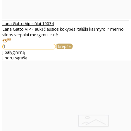
Lana Gatto Vip siūlai 19034
Lana Gatto VIP - aukščiausios kokybės itališki kašmyro ir merino
vilnos verpalai mezgimui ir nė..
99
€5
Į krepšelį
Į palyginimą
Į norų sąrašą