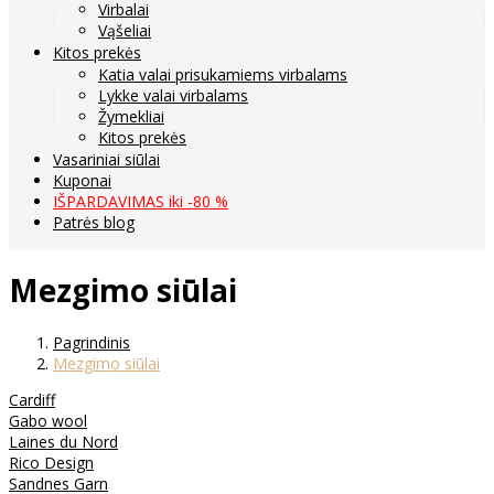
Virbalai
Vąšeliai
Kitos prekės
Katia valai prisukamiems virbalams
Lykke valai virbalams
Žymekliai
Kitos prekės
Vasariniai siūlai
Kuponai
IŠPARDAVIMAS iki -80 %
Patrės blog
Mezgimo siūlai
Pagrindinis
Mezgimo siūlai
Cardiff
Gabo wool
Laines du Nord
Rico Design
Sandnes Garn