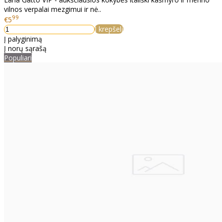
vilnos verpalai mezgimui ir nė..
99
€5
Į krepšelį
Į palyginimą
Į norų sąrašą
Populiari