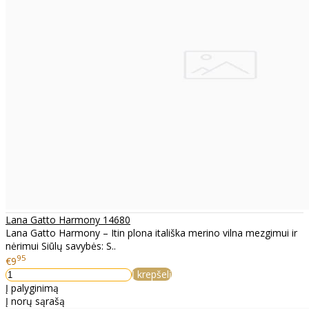
Lana Gatto Harmony 14680
Lana Gatto Harmony – Itin plona itališka merino vilna mezgimui ir
nėrimui Siūlų savybės: S..
95
€9
Į krepšelį
Į palyginimą
Į norų sąrašą