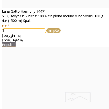
Lana Gatto Harmony 14471
Siūlų savybės: Sudėtis: 100% itin plona merino vilna Svoris: 100 g
ritė (1500 m) Spal..
95
€9
Į krepšelį
Į palyginimą
Į norų sąrašą
Populiari