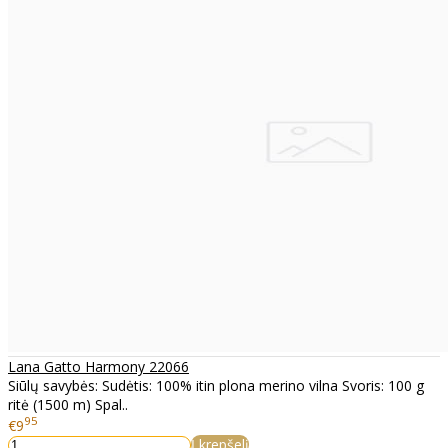
Lana Gatto Harmony 22066
Siūlų savybės: Sudėtis: 100% itin plona merino vilna Svoris: 100 g
ritė (1500 m) Spal..
95
€9
Į krepšelį