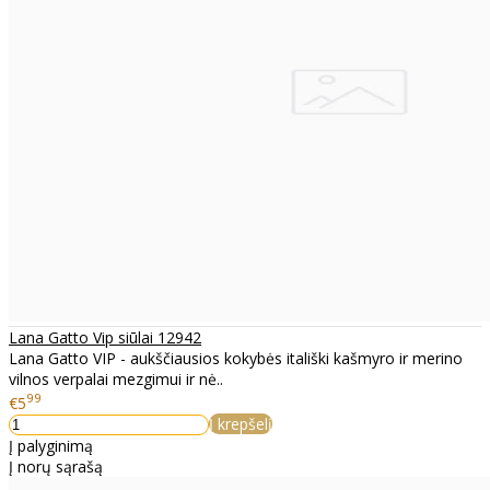
Lana Gatto Vip siūlai 12942
Lana Gatto VIP - aukščiausios kokybės itališki kašmyro ir merino
vilnos verpalai mezgimui ir nė..
99
€5
Į krepšelį
Į palyginimą
Į norų sąrašą