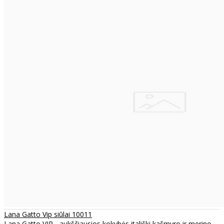
Lana Gatto Vip siūlai 10011
Lana Gatto VIP - aukščiausios kokybės itališki kašmyro ir merino