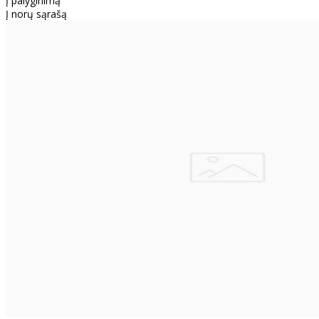
Į palyginimą
Į norų sąrašą