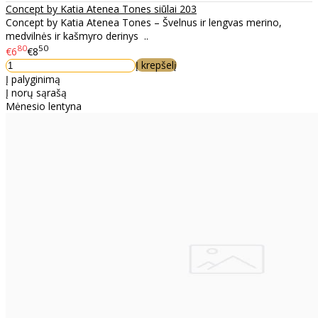
Concept by Katia Atenea Tones siūlai 203
Concept by Katia Atenea Tones – Švelnus ir lengvas merino,
medvilnės ir kašmyro derinys ..
80
50
€6
€8
Į krepšelį
Į palyginimą
Į norų sąrašą
Mėnesio lentyna