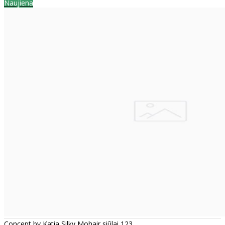
Naujiena
Concept by Katia Silky Mohair siūlai 123