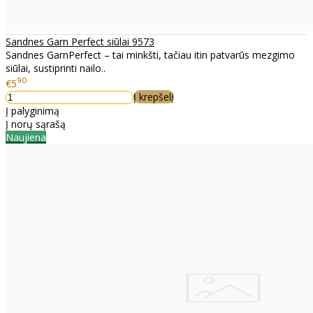
Sandnes Garn Perfect siūlai 9573
Sandnes GarnPerfect – tai minkšti, tačiau itin patvarūs mezgimo
siūlai, sustiprinti nailo..
90
€5
Į krepšelį
Į palyginimą
Į norų sąrašą
Naujiena