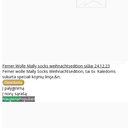
Ferner Wolle Mally socks weihnachtsedition siūlai 24.12.23
Ferner wolle Mally Socks Weihnachtsedition, tai šv. Kalėdoms
sukurta speciali kojinių linija.&n..
Į palyginimą
Į norų sąrašą
Naujiena
Populiari