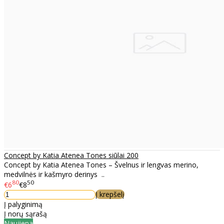
Concept by Katia Atenea Tones siūlai 200
Concept by Katia Atenea Tones – Švelnus ir lengvas merino,
medvilnės ir kašmyro derinys ..
80
50
€6
€8
Į krepšelį
Į palyginimą
Į norų sąrašą
Naujiena