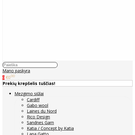
Mano paskyra
00
€0
0
Prekių krepšelis tuščias!
Mezgimo siūlai
Cardiff
Gabo wool
Laines du Nord
Rico Design
Sandnes Garn
Katia / Concept by Katia
Lana Gatto