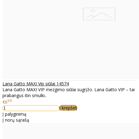
Lana Gatto MAXI Vip siūlai 14574
Lana Gatto MAXI VIP mezgimo siūlai sugrįžo. Lana Gatto VIP – tai
prabangus itin smulki..
50
€6
Į krepšelį
Į palyginimą
Į norų sąrašą