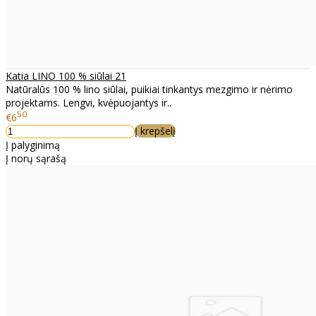
Katia LINO 100 % siūlai 21
Natūralūs 100 % lino siūlai, puikiai tinkantys mezgimo ir nėrimo
projektams. Lengvi, kvėpuojantys ir..
50
€6
Į krepšelį
Į palyginimą
Į norų sąrašą