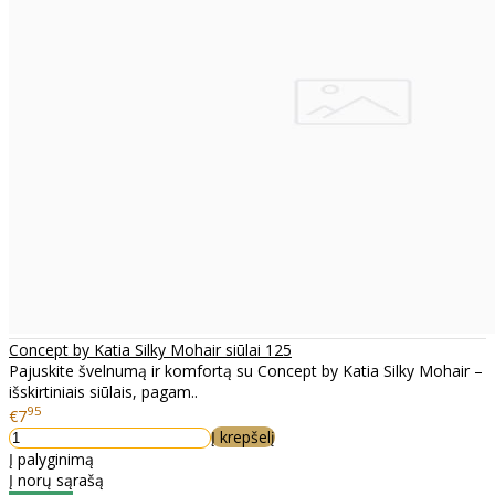
Concept by Katia Silky Mohair siūlai 125
Pajuskite švelnumą ir komfortą su Concept by Katia Silky Mohair –
išskirtiniais siūlais, pagam..
95
€7
Į krepšelį
Į palyginimą
Į norų sąrašą