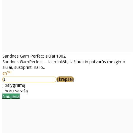
Sandnes Garn Perfect siūlai 1002
Sandnes GarnPerfect – tai minkšti, tačiau itin patvarūs mezgimo
siūlai, sustiprinti nailo..
90
€5
Į krepšelį
Į palyginimą
Į norų sąrašą
Naujiena