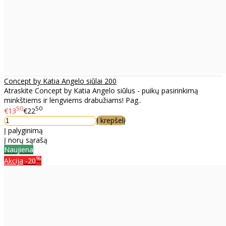
Concept by Katia Angelo siūlai 200
Atraskite Concept by Katia Angelo siūlus - puikų pasirinkimą
minkštiems ir lengviems drabužiams! Pag..
50
50
€13
€22
Į krepšelį
Į palyginimą
Į norų sąrašą
Naujiena
%
Akcija
-20