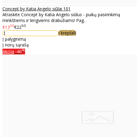
Concept by Katia Angelo siūlai 101
Atraskite Concept by Katia Angelo siūlus - puikų pasirinkimą
minkštiems ir lengviems drabužiams! Pag..
50
50
€13
€22
Į krepšelį
Į palyginimą
Į norų sąrašą
%
Akcija
-40