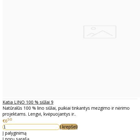
Katia LINO 100 % siūlai 9
Natūralūs 100 % lino siūlai, puikiai tinkantys mezgimo ir nėrimo
projektams. Lengvi, kvėpuojantys ir..
50
€6
Į krepšelį
Į palyginimą
Į norų sąrašą