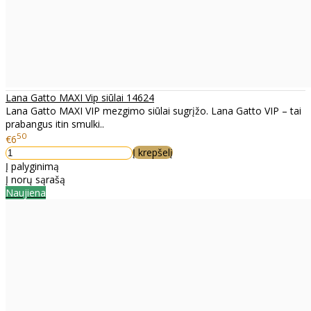
Lana Gatto MAXI Vip siūlai 14624
Lana Gatto MAXI VIP mezgimo siūlai sugrįžo. Lana Gatto VIP – tai
prabangus itin smulki..
50
€6
Į krepšelį
Į palyginimą
Į norų sąrašą
Naujiena