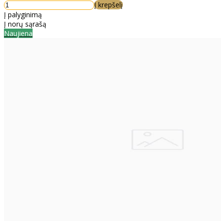
Į krepšelį
Į palyginimą
Į norų sąrašą
Naujiena