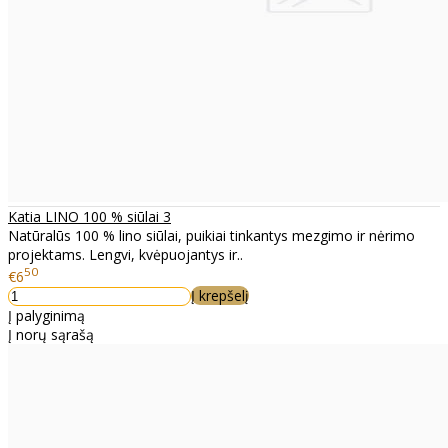
Katia LINO 100 % siūlai 3
Natūralūs 100 % lino siūlai, puikiai tinkantys mezgimo ir nėrimo
projektams. Lengvi, kvėpuojantys ir..
50
€6
Į krepšelį
Į palyginimą
Į norų sąrašą