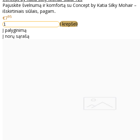
Pajuskite švelnumą ir komfortą su Concept by Katia Silky Mohair –
išskirtiniais siūlais, pagam..
95
€7
Į krepšelį
Į palyginimą
Į norų sąrašą