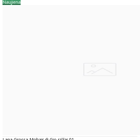
Naujiena
Lana Grossa Mohair di Gio siūlai 01