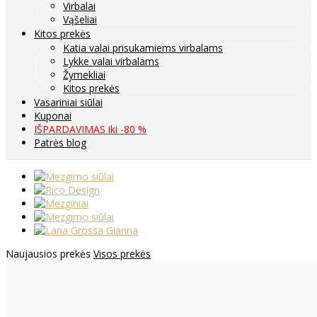
Virbalai
Vąšeliai
Kitos prekės
Katia valai prisukamiems virbalams
Lykke valai virbalams
Žymekliai
Kitos prekės
Vasariniai siūlai
Kuponai
IŠPARDAVIMAS iki -80 %
Patrės blog
Naujausios prekės
Visos prekės