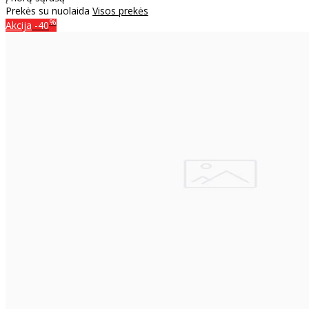
Prekės su nuolaida
Visos prekės
%
Akcija
-40