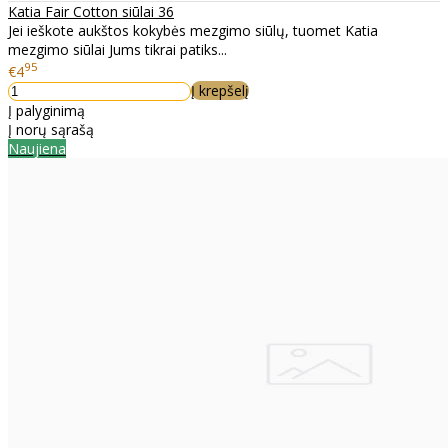
Katia Fair Cotton siūlai 36
Jei ieškote aukštos kokybės mezgimo siūlų, tuomet Katia
mezgimo siūlai Jums tikrai patiks...
95
€4
Į krepšelį
Į palyginimą
Į norų sąrašą
Naujiena