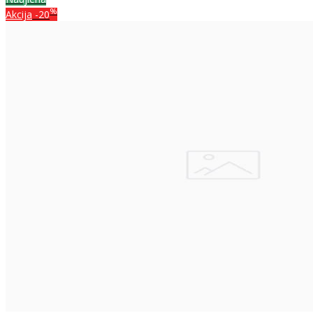
%
Akcija
-20