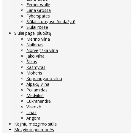
Ferner wolle
Lana Grossa
Fyberspates
Siūlai sruogose (nedažyti)
Siūlai ritėse
Siūlai pagal pluoštą
Merino vilna
Nailonas
Norvegiška vilna
Jako vilna
Šilkas
Kašmyras
Moheris
Kupranugario vilna
Alpakų vilna
Poliamidas
Medvilnė
Cukranendrė
Viskozė
Linas
Angora
Kojinių mezgimo siūlai
Mezgimo priemonės