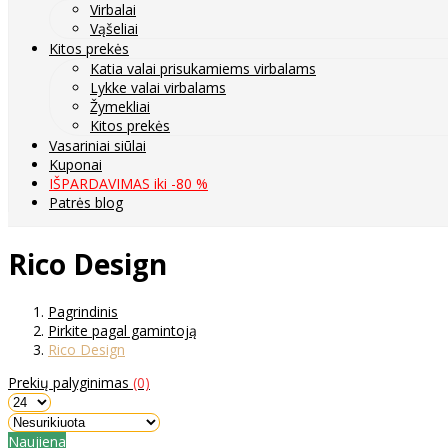
Virbalai
Vąšeliai
Kitos prekės
Katia valai prisukamiems virbalams
Lykke valai virbalams
Žymekliai
Kitos prekės
Vasariniai siūlai
Kuponai
IŠPARDAVIMAS iki -80 %
Patrės blog
Rico Design
Pagrindinis
Pirkite pagal gamintoją
Rico Design
Prekių palyginimas
(0)
Naujiena