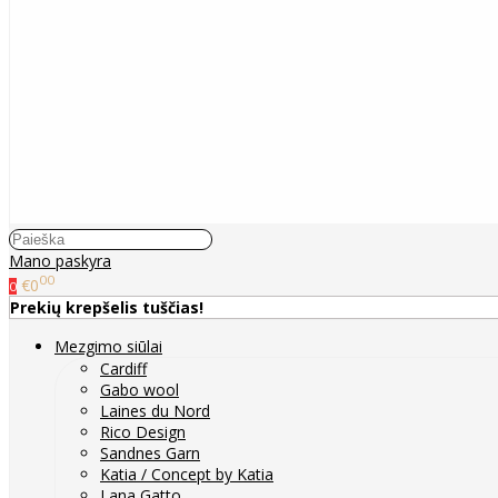
Mano paskyra
00
€0
0
Prekių krepšelis tuščias!
Mezgimo siūlai
Cardiff
Gabo wool
Laines du Nord
Rico Design
Sandnes Garn
Katia / Concept by Katia
Lana Gatto