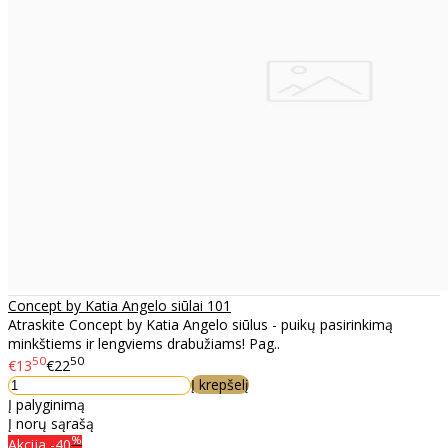
Concept by Katia Angelo siūlai 101
Atraskite Concept by Katia Angelo siūlus - puikų pasirinkimą
minkštiems ir lengviems drabužiams! Pag..
50
50
€13
€22
Į krepšelį
Į palyginimą
Į norų sąrašą
%
Akcija
-40