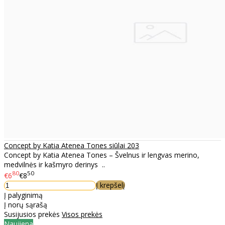
Concept by Katia Atenea Tones siūlai 203
Concept by Katia Atenea Tones – Švelnus ir lengvas merino,
medvilnės ir kašmyro derinys ..
80
50
€6
€8
Į krepšelį
Į palyginimą
Į norų sąrašą
Susijusios prekės
Visos prekės
Naujiena