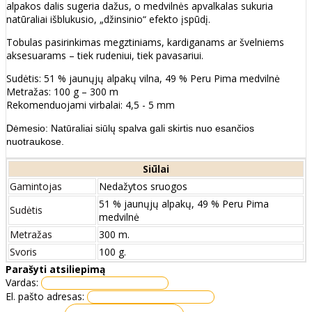
alpakos dalis sugeria dažus, o medvilnės apvalkalas sukuria
natūraliai išblukusio, „džinsinio“ efekto įspūdį.
Tobulas pasirinkimas megztiniams, kardiganams ar švelniems
aksesuarams – tiek rudeniui, tiek pavasariui.
Sudėtis: 51 % jaunųjų alpakų vilna, 49 % Peru Pima medvilnė
Metražas: 100 g – 300 m
Rekomenduojami virbalai: 4,5 - 5 mm
Dėmesio: Natūraliai siūlų spalva gali skirtis nuo esančios
nuotraukose.
Siūlai
Gamintojas
Nedažytos sruogos
51 % jaunųjų alpakų, 49 % Peru Pima
Sudėtis
medvilnė
Metražas
300 m.
Svoris
100 g.
Parašyti atsiliepimą
Vardas:
El. pašto adresas: