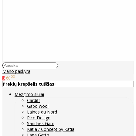
Mano paskyra
00
€0
0
Prekių krepšelis tuščias!
Mezgimo siūlai
Cardiff
Gabo wool
Laines du Nord
Rico Design
Sandnes Garn
Katia / Concept by Katia
Lana Gatto