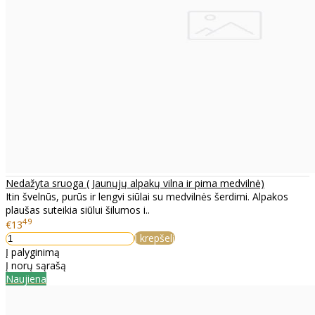
Nedažyta sruoga ( Jaunųjų alpakų vilna ir pima medvilnė)
Itin švelnūs, purūs ir lengvi siūlai su medvilnės šerdimi. Alpakos
plaušas suteikia siūlui šilumos i..
49
€13
Į krepšelį
Į palyginimą
Į norų sąrašą
Naujiena