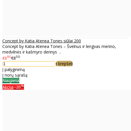
Concept by Katia Atenea Tones siūlai 200
Concept by Katia Atenea Tones – Švelnus ir lengvas merino,
medvilnės ir kašmyro derinys ..
80
50
€6
€8
Į krepšelį
Į palyginimą
Į norų sąrašą
Naujiena
%
Akcija
-20