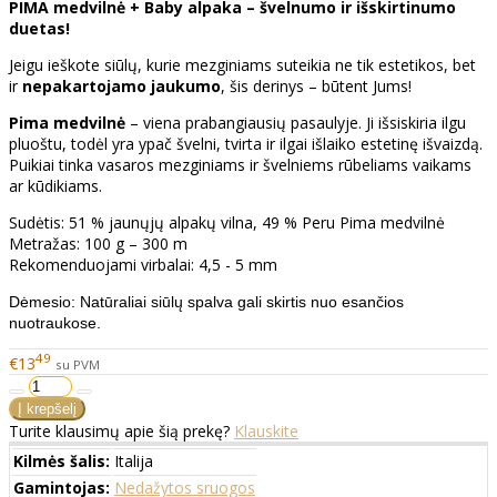
PIMA medvilnė + Baby alpaka – švelnumo ir išskirtinumo
duetas!
Jeigu ieškote siūlų, kurie mezginiams suteikia ne tik estetikos, bet
ir
nepakartojamo jaukumo
, šis derinys – būtent Jums!
Pima medvilnė
– viena prabangiausių pasaulyje. Ji išsiskiria ilgu
pluoštu, todėl yra ypač švelni, tvirta ir ilgai išlaiko estetinę išvaizdą.
Puikiai tinka vasaros mezginiams ir švelniems rūbeliams vaikams
ar kūdikiams.
Sudėtis: 51 % jaunųjų alpakų vilna, 49 % Peru Pima medvilnė
Metražas: 100 g – 300 m
Rekomenduojami virbalai: 4,5 - 5 mm
Dėmesio: Natūraliai siūlų spalva gali skirtis nuo esančios
nuotraukose.
49
€13
su PVM
Turite klausimų apie šią prekę?
Klauskite
Kilmės šalis:
Italija
Gamintojas:
Nedažytos sruogos