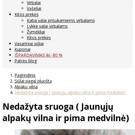
Virbalai
Vąšeliai
Kitos prekės
Katia valai prisukamiems virbalams
Lykke valai virbalams
Žymekliai
Kitos prekės
Vasariniai siūlai
Kuponai
IŠPARDAVIMAS iki -80 %
Patrės blog
Pagrindinis
Siūlai pagal pluoštą
Alpakų vilna
Nedažyta sruoga ( Jaunųjų alpakų vilna ir pima medvilnė)
Nedažyta sruoga ( Jaunųjų
alpakų vilna ir pima medvilnė)