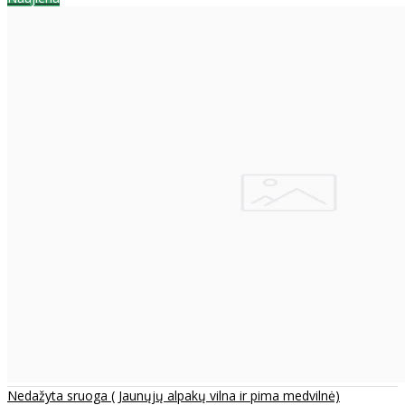
Nedažyta sruoga ( Jaunųjų alpakų vilna ir pima medvilnė)