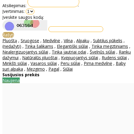
Atsiliepimas:
Įvertinimas:
Įveskite saugos kodą:
Rašyti
Pluoštą
,
Sruogose
,
Medvilnė
,
Vilna
,
Alpakų
,
Subtilus pūkelis
,
(nedažyti)
,
Tinka šalikams
,
Elegantiški siūlai
,
Tinka megztiniams
,
Nealergizuojantys siūlai
,
Tinka jautriai odai
,
Švelnūs siūlai
,
Rankų
dažymui
,
Natūralūs pluoštai
,
Kvėpuojantys siūlai
,
Rudens siūlai
,
Minkšti siūlai
,
Vasaros siūlai
,
Peru siūlai
,
Pima medvilnė
,
Baby
suri alpaka
,
Mezgimo
,
Pagal
,
Siūlai
Susijusios prekės
Naujiena