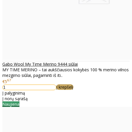
Gabo Wool My Time Merino 9444 siūlai
MY TIME MERINO – tai aukščiausios kokybės 100 % merino vilnos
mezgimo siūlai, pagaminti iš iti..
67
€5
Į krepšelį
Į palyginimą
Į norų sąrašą
Naujiena