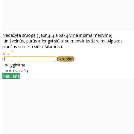
Nedažyta sruoga ( Jaunųjų alpakų vilna ir pima medvilnė)
Itin švelnūs, purūs ir lengvi siūlai su medvilnės šerdimi. Alpakos
plaušas suteikia siūlui šilumos i..
49
€13
Į krepšelį
Į palyginimą
Į norų sąrašą
Naujiena