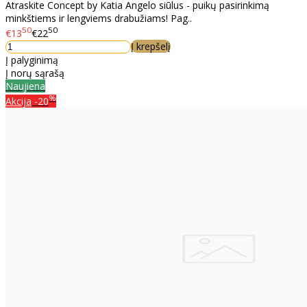
Atraskite Concept by Katia Angelo siūlus - puikų pasirinkimą
minkštiems ir lengviems drabužiams! Pag..
50
50
€13
€22
Į krepšelį
Į palyginimą
Į norų sąrašą
Naujiena
%
Akcija
-20