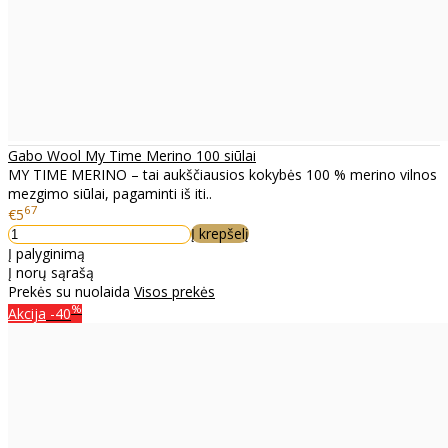
Gabo Wool My Time Merino 100 siūlai
MY TIME MERINO – tai aukščiausios kokybės 100 % merino vilnos
mezgimo siūlai, pagaminti iš iti..
67
€5
Į krepšelį
Į palyginimą
Į norų sąrašą
Prekės su nuolaida
Visos prekės
%
Akcija
-40