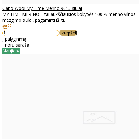
Gabo Wool My Time Merino 9015 siūlai
MY TIME MERINO – tai aukščiausios kokybės 100 % merino vilnos
mezgimo siūlai, pagaminti iš iti..
67
€5
Į krepšelį
Į palyginimą
Į norų sąrašą
Naujiena