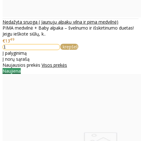
Nedažyta sruoga ( Jaunųjų alpakų vilna ir pima medvilnė)
PIMA medvilnė + Baby alpaka – švelnumo ir išskirtinumo duetas!
Jeigu ieškote siūlų, k..
49
€13
Į krepšelį
Į palyginimą
Į norų sąrašą
Naujausios prekės
Visos prekės
Naujiena