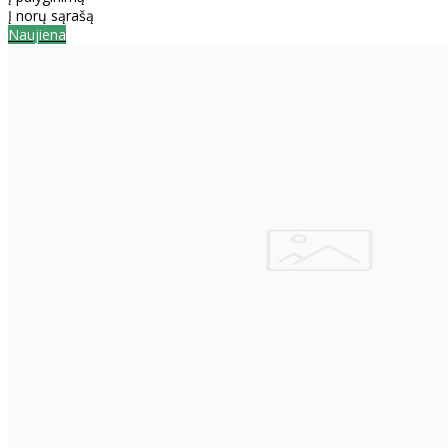
Į norų sąrašą
Naujiena