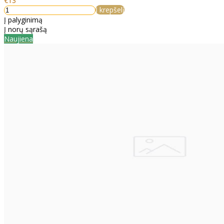
€13
Į krepšelį
Į palyginimą
Į norų sąrašą
Naujiena