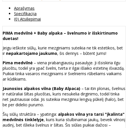
Aprašymas
Specifikacija
(0) Atsiliepimai
PIMA medvilnė + Baby alpaka – švelnumo ir išskirtinumo
duetas!
Jeigu ieškote siūlų, kurie mezginiams suteikia ne tik estetikos, bet
ir
nepakartojamo jaukumo
, šis derinys – būtent Jums!
Pima medvilnė
– viena prabangiausių pasaulyje. Ji išsiskiria ilgu
pluoštu, todėl yra ypač švelni, tvirta ir ilgai išlaiko estetinę išvaizdą.
Puikiai tinka vasaros mezginiams ir švelniems rūbeliams vaikams
ar kūdikiams.
Jaunosios alpakos vilna (Baby Alpaca)
– tai itin plonas, švelnus
ir natūraliai šiltas pluoštas, kuris nesukelia dirginimo, todėl tinka
net jautriausiai odai. Jis suteikia mezginiui lengvą pūkelį (halo), bet
be per didelio purumo.
Šių siūlų struktūra – ypatinga:
alpakos vilna yra tarsi "įkalinta"
medvilnės tinklelyje
, kuris kuria stulbinamai jaukų, beveik vilnonį
audinį, bet išlieka švelnus ir šiltas. Šis siūlas puikiai dažosi –