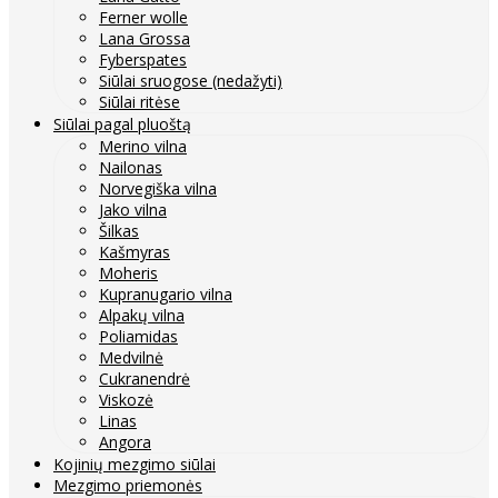
Ferner wolle
Lana Grossa
Fyberspates
Siūlai sruogose (nedažyti)
Siūlai ritėse
Siūlai pagal pluoštą
Merino vilna
Nailonas
Norvegiška vilna
Jako vilna
Šilkas
Kašmyras
Moheris
Kupranugario vilna
Alpakų vilna
Poliamidas
Medvilnė
Cukranendrė
Viskozė
Linas
Angora
Kojinių mezgimo siūlai
Mezgimo priemonės