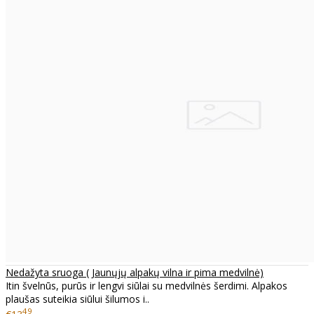
Nedažyta sruoga ( Jaunųjų alpakų vilna ir pima medvilnė)
Itin švelnūs, purūs ir lengvi siūlai su medvilnės šerdimi. Alpakos
plaušas suteikia siūlui šilumos i..
49