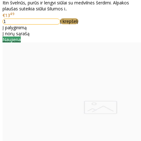
Itin švelnūs, purūs ir lengvi siūlai su medvilnės šerdimi. Alpakos
plaušas suteikia siūlui šilumos i..
49
€13
Į krepšelį
Į palyginimą
Į norų sąrašą
Naujiena