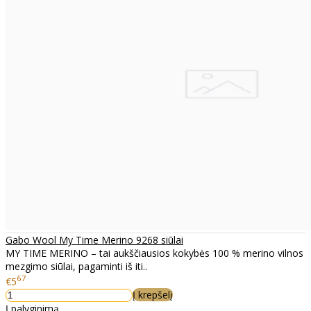
Gabo Wool My Time Merino 9268 siūlai
MY TIME MERINO – tai aukščiausios kokybės 100 % merino vilnos
mezgimo siūlai, pagaminti iš iti..
67
€5
Į krepšelį
Į palyginimą