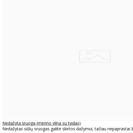
Nedažyta sruoga (merino vilna su tvidas)
Nedažytas siūlų sruogas galite skirtos dažymui, tačiau nepaprastai ža