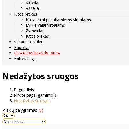
Virbalai
Vąšeliai
Kitos prekės
Katia valai prisukamiems virbalams
Lykke valai virbalams
Žymekliai
Kitos prekės
Vasariniai siūlai
Kuponai
IŠPARDAVIMAS iki -80 %
Patrės blog
Nedažytos sruogos
Pagrindinis
Pirkite pagal gamintoją
Nedažytos sruogos
Prekių palyginimas
(0)