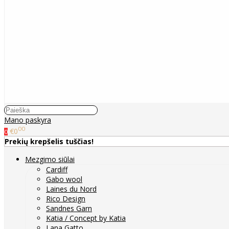
Mano paskyra
00
€0
0
Prekių krepšelis tuščias!
Mezgimo siūlai
Cardiff
Gabo wool
Laines du Nord
Rico Design
Sandnes Garn
Katia / Concept by Katia
Lana Gatto