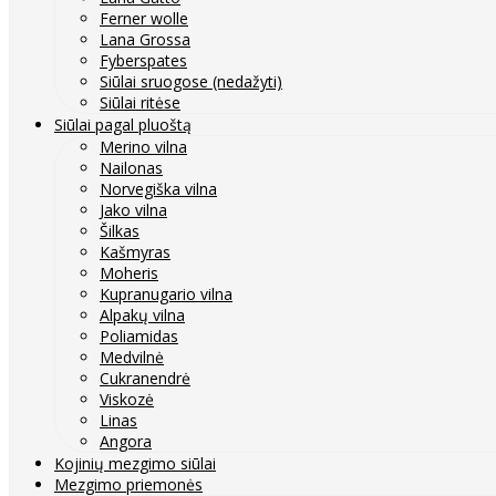
Ferner wolle
Lana Grossa
Fyberspates
Siūlai sruogose (nedažyti)
Siūlai ritėse
Siūlai pagal pluoštą
Merino vilna
Nailonas
Norvegiška vilna
Jako vilna
Šilkas
Kašmyras
Moheris
Kupranugario vilna
Alpakų vilna
Poliamidas
Medvilnė
Cukranendrė
Viskozė
Linas
Angora
Kojinių mezgimo siūlai
Mezgimo priemonės