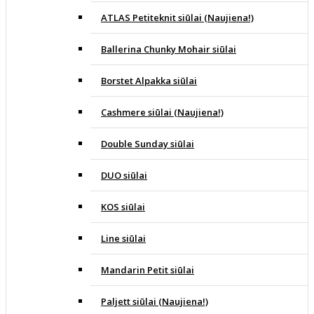
ATLAS Petiteknit siūlai (Naujiena!)
Ballerina Chunky Mohair siūlai
Borstet Alpakka siūlai
Cashmere siūlai (Naujiena!)
Double Sunday siūlai
DUO siūlai
KOS siūlai
Line siūlai
Mandarin Petit siūlai
Paljett siūlai (Naujiena!)