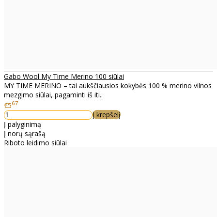
Gabo Wool My Time Merino 100 siūlai
MY TIME MERINO – tai aukščiausios kokybės 100 % merino vilnos
mezgimo siūlai, pagaminti iš iti..
67
€5
Į krepšelį
Į palyginimą
Į norų sąrašą
Riboto leidimo siūlai