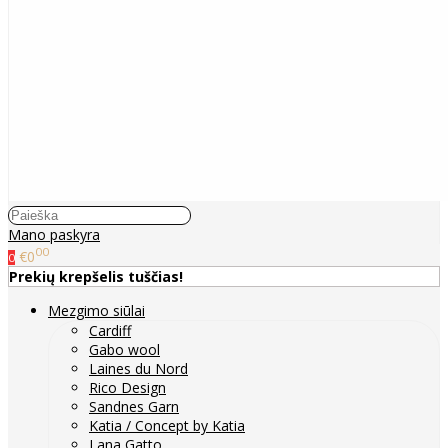
Mano paskyra
00
€0
0
Prekių krepšelis tuščias!
Mezgimo siūlai
Cardiff
Gabo wool
Laines du Nord
Rico Design
Sandnes Garn
Katia / Concept by Katia
Lana Gatto