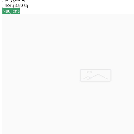
Į norų sąrašą
Naujiena