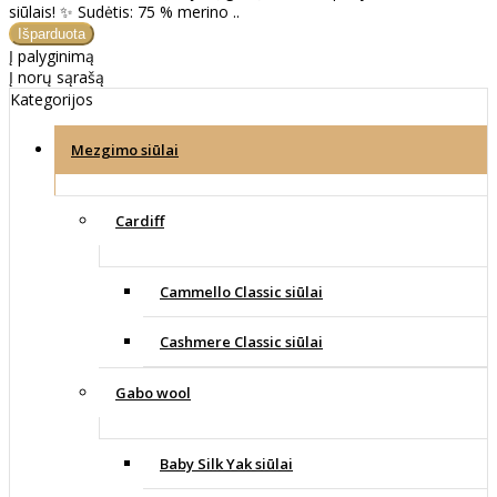
siūlais! ✨ Sudėtis: 75 % merino ..
Į palyginimą
Į norų sąrašą
Kategorijos
Mezgimo siūlai
Cardiff
Cammello Classic siūlai
Cashmere Classic siūlai
Gabo wool
Baby Silk Yak siūlai