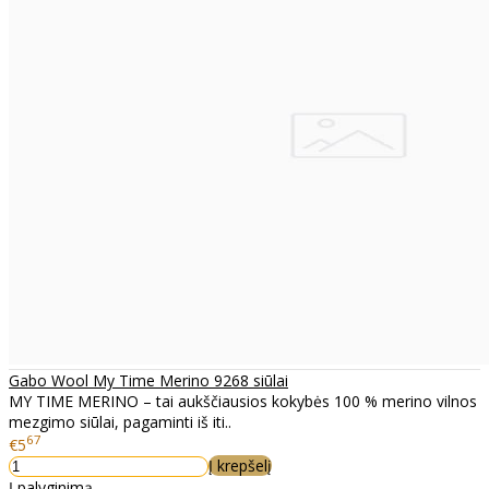
Gabo Wool My Time Merino 9268 siūlai
MY TIME MERINO – tai aukščiausios kokybės 100 % merino vilnos
mezgimo siūlai, pagaminti iš iti..
67
€5
Į krepšelį
Į palyginimą