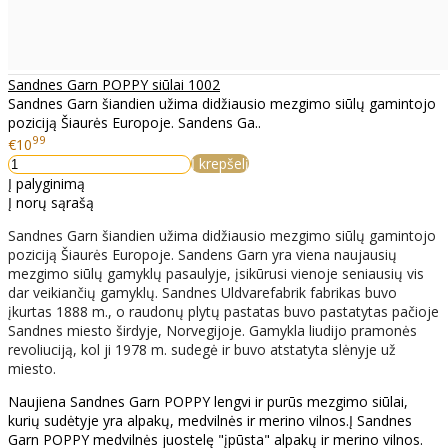
Sandnes Garn POPPY siūlai 1002
Sandnes Garn šiandien užima didžiausio mezgimo siūlų gamintojo
poziciją Šiaurės Europoje. Sandens Ga..
99
€10
Į krepšelį
Į palyginimą
Į norų sąrašą
Sandnes Garn šiandien užima didžiausio mezgimo siūlų gamintojo
poziciją Šiaurės Europoje. Sandens Garn yra viena naujausių
mezgimo siūlų gamyklų pasaulyje, įsikūrusi vienoje seniausių vis
dar veikiančių gamyklų. Sandnes Uldvarefabrik fabrikas buvo
įkurtas 1888 m., o raudonų plytų pastatas buvo pastatytas pačioje
Sandnes miesto širdyje, Norvegijoje. Gamykla liudijo pramonės
revoliuciją, kol ji 1978 m. sudegė ir buvo atstatyta slėnyje už
miesto.
Naujiena Sandnes Garn POPPY lengvi ir purūs mezgimo siūlai,
kurių sudėtyje yra alpakų, medvilnės ir merino vilnos.Į Sandnes
Garn POPPY medvilnės juostelę "įpūsta" alpakų ir merino vilnos.