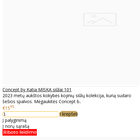
Concept by Katia MISKA siūlai 101
2023 metų aukštos kokybės kojinių siūlų kolekcija, kurią sudaro
šešios spalvos. Mėgaukitės Concept b..
95
€15
Į krepšelį
Į palyginimą
Į norų sąrašą