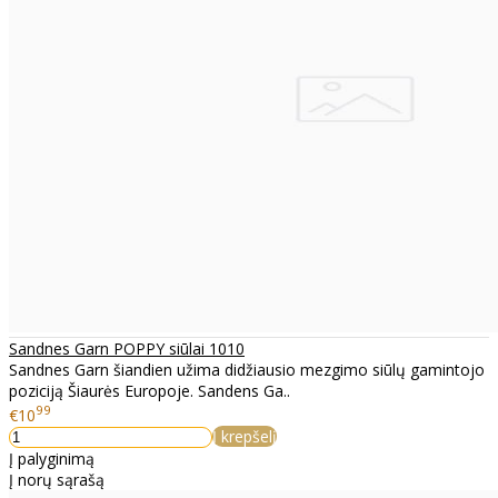
Sandnes Garn POPPY siūlai 1010
Sandnes Garn šiandien užima didžiausio mezgimo siūlų gamintojo
poziciją Šiaurės Europoje. Sandens Ga..
99
€10
Į krepšelį
Į palyginimą
Į norų sąrašą