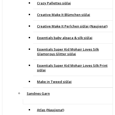
Crazy Pallettes siūlai
Creative Make It Blümchen siūlai
Creative Make It Perlchen siūlai (Naujiena!)
Essentials baby alpaca & silk siūlai
Essentials Super Kid Mohair Loves Silk
Glamorous Glitter siūlai
Essentials Super Kid Mohair Loves Silk Print
siūlai
Make in Tweed siūlai
Sandnes Garn
Atlas (Naujiena!)