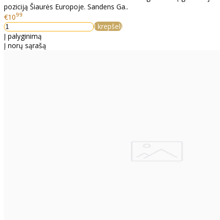
poziciją Šiaurės Europoje. Sandens Ga..
99
€10
Į krepšelį
Į palyginimą
Į norų sąrašą