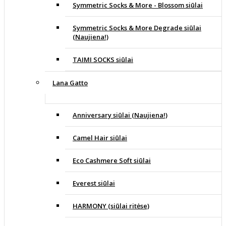
Symmetric Socks & More - Blossom siūlai
Symmetric Socks & More Degrade siūlai
(Naujiena!)
TAIMI SOCKS siūlai
Lana Gatto
Anniversary siūlai (Naujiena!)
Camel Hair siūlai
Eco Cashmere Soft siūlai
Everest siūlai
HARMONY (siūlai ritėse)