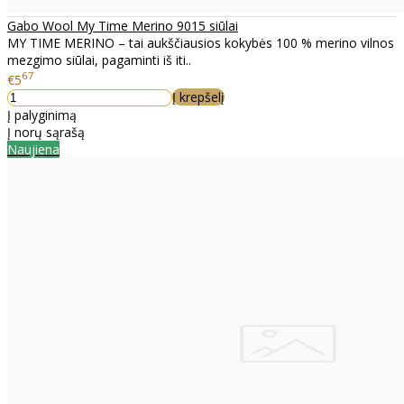
Gabo Wool My Time Merino 9015 siūlai
MY TIME MERINO – tai aukščiausios kokybės 100 % merino vilnos
mezgimo siūlai, pagaminti iš iti..
67
€5
Į krepšelį
Į palyginimą
Į norų sąrašą
Naujiena