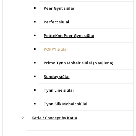
Peer Gynt siūlai
Perfect siūlai
PetiteKnit Peer Gynt siūlai
POPPY siūlai
Primo Tynn Mohair siūlai (Naujiena)
Sunday siūlai
Tynn Line siūlai
Tynn Silk Mohair siūlai
Katia / Concept by Katia