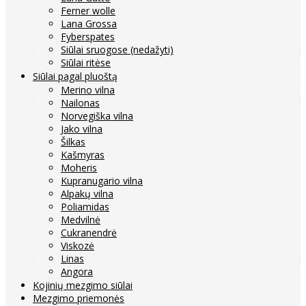
Ferner wolle
Lana Grossa
Fyberspates
Siūlai sruogose (nedažyti)
Siūlai ritėse
Siūlai pagal pluoštą
Merino vilna
Nailonas
Norvegiška vilna
Jako vilna
Šilkas
Kašmyras
Moheris
Kupranugario vilna
Alpakų vilna
Poliamidas
Medvilnė
Cukranendrė
Viskozė
Linas
Angora
Kojinių mezgimo siūlai
Mezgimo priemonės