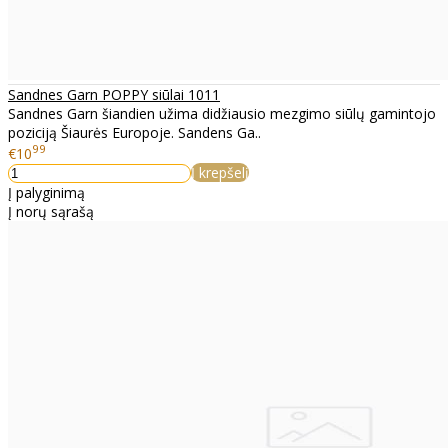
Sandnes Garn POPPY siūlai 1011
Sandnes Garn šiandien užima didžiausio mezgimo siūlų gamintojo
poziciją Šiaurės Europoje. Sandens Ga..
99
€10
Į krepšelį
Į palyginimą
Į norų sąrašą