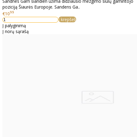
Sandnes Garn šiandien užima didžiausio mezgimo siūlų gamintojo
poziciją Šiaurės Europoje. Sandens Ga..
99
€10
Į krepšelį
Į palyginimą
Į norų sąrašą