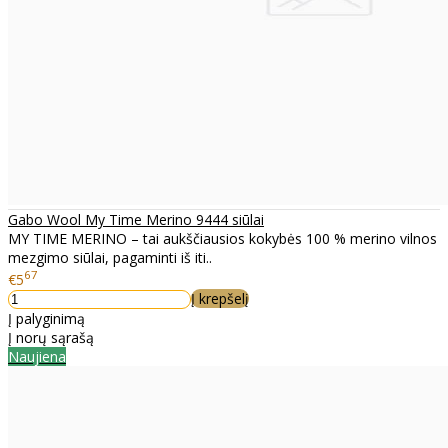
Gabo Wool My Time Merino 9444 siūlai
MY TIME MERINO – tai aukščiausios kokybės 100 % merino vilnos
mezgimo siūlai, pagaminti iš iti..
67
€5
Į krepšelį
Į palyginimą
Į norų sąrašą
Naujiena