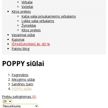
Virbalai
Vąšeliai
Kitos prekės
Katia valai prisukamiems virbalams
Lykke valai virbalams
Žymekliai
Kitos prekės
Vasariniai siūlai
Kuponai
IŠPARDAVIMAS iki -80 %
Patrės blog
POPPY siūlai
Pagrindinis
Mezgimo siūlai
Sandnes Garn
POPPY siūlai
Prekių palyginimas
(0)