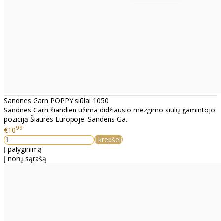
Sandnes Garn POPPY siūlai 1050
Sandnes Garn šiandien užima didžiausio mezgimo siūlų gamintojo
poziciją Šiaurės Europoje. Sandens Ga..
99
€10
Į krepšelį
Į palyginimą
Į norų sąrašą