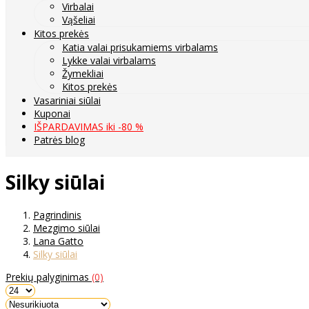
Virbalai
Vąšeliai
Kitos prekės
Katia valai prisukamiems virbalams
Lykke valai virbalams
Žymekliai
Kitos prekės
Vasariniai siūlai
Kuponai
IŠPARDAVIMAS iki -80 %
Patrės blog
Silky siūlai
Pagrindinis
Mezgimo siūlai
Lana Gatto
Silky siūlai
Prekių palyginimas
(0)