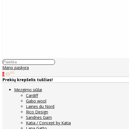
Mano paskyra
00
€0
0
Prekių krepšelis tuščias!
Mezgimo siūlai
Cardiff
Gabo wool
Laines du Nord
Rico Design
Sandnes Garn
Katia / Concept by Katia
Lana Gatto