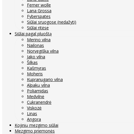
Ferner wolle
Lana Grossa
Fyberspates
Siūlai sruogose (nedažyti)
Siūlai ritėse
Siūlai pagal pluoštą
Merino vilna
Nailonas
Norvegiška vilna
Jako vilna
Šilkas
Kašmyras
Moheris
Kupranugario vilna
Alpakų vilna
Poliamidas
Medvilnė
Cukranendrė
Viskozė
Linas
Angora
Kojinių mezgimo siūlai
Mezgimo priemonės