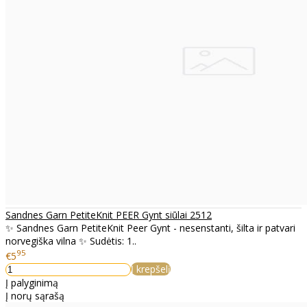
Sandnes Garn PetiteKnit PEER Gynt siūlai 2512
✨ Sandnes Garn PetiteKnit Peer Gynt - nesenstanti, šilta ir patvari
norvegiška vilna ✨ Sudėtis: 1..
95
€5
Į krepšelį
Į palyginimą
Į norų sąrašą