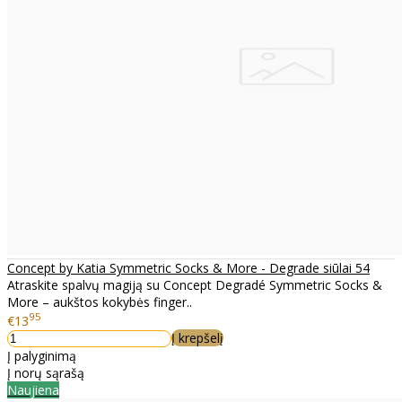
Concept by Katia Symmetric Socks & More - Degrade siūlai 54
Atraskite spalvų magiją su Concept Degradé Symmetric Socks &
More – aukštos kokybės finger..
95
€13
Į krepšelį
Į palyginimą
Į norų sąrašą
Naujiena