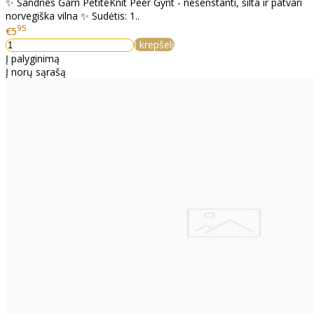
✨ Sandnes Garn PetiteKnit Peer Gynt - nesenstanti, šilta ir patvari
norvegiška vilna ✨ Sudėtis: 1..
95
€5
Į krepšelį
Į palyginimą
Į norų sąrašą