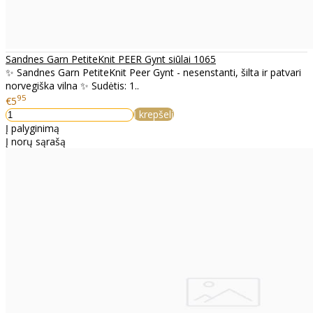
Sandnes Garn PetiteKnit PEER Gynt siūlai 1065
✨ Sandnes Garn PetiteKnit Peer Gynt - nesenstanti, šilta ir patvari
norvegiška vilna ✨ Sudėtis: 1..
95
€5
Į krepšelį
Į palyginimą
Į norų sąrašą