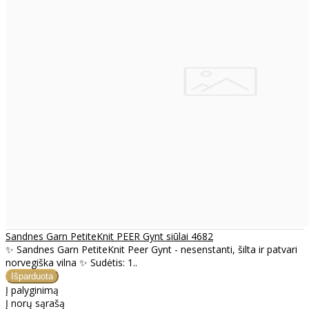
Sandnes Garn PetiteKnit PEER Gynt siūlai 4682
✨ Sandnes Garn PetiteKnit Peer Gynt - nesenstanti, šilta ir patvari
norvegiška vilna ✨ Sudėtis: 1..
Į palyginimą
Į norų sąrašą