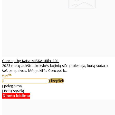
Concept by Katia MISKA siūlai 101
2023 metų aukštos kokybės kojinių siūlų kolekcija, kurią sudaro
šešios spalvos. Mėgaukitės Concept b..
95
€15
Į krepšelį
Į palyginimą
Į norų sąrašą