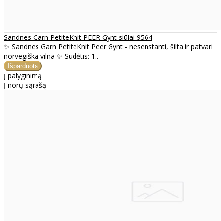
Sandnes Garn PetiteKnit PEER Gynt siūlai 9564
✨ Sandnes Garn PetiteKnit Peer Gynt - nesenstanti, šilta ir patvari
norvegiška vilna ✨ Sudėtis: 1..
Į palyginimą
Į norų sąrašą