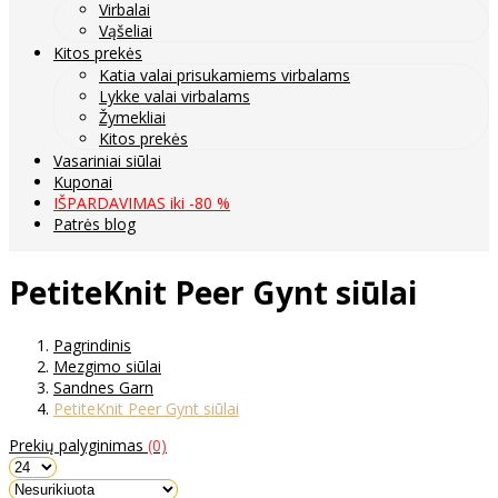
Virbalai
Vąšeliai
Kitos prekės
Katia valai prisukamiems virbalams
Lykke valai virbalams
Žymekliai
Kitos prekės
Vasariniai siūlai
Kuponai
IŠPARDAVIMAS iki -80 %
Patrės blog
PetiteKnit Peer Gynt siūlai
Pagrindinis
Mezgimo siūlai
Sandnes Garn
PetiteKnit Peer Gynt siūlai
Prekių palyginimas
(0)