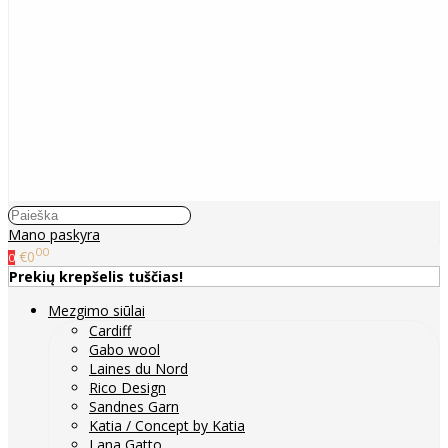
Mano paskyra
00
€0
0
Prekių krepšelis tuščias!
Mezgimo siūlai
Cardiff
Gabo wool
Laines du Nord
Rico Design
Sandnes Garn
Katia / Concept by Katia
Lana Gatto