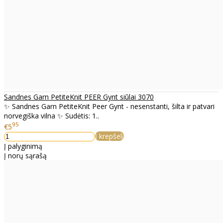
Sandnes Garn PetiteKnit PEER Gynt siūlai 3070
✨ Sandnes Garn PetiteKnit Peer Gynt - nesenstanti, šilta ir patvari
norvegiška vilna ✨ Sudėtis: 1..
95
€5
Į krepšelį
Į palyginimą
Į norų sąrašą