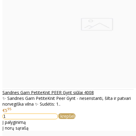
Sandnes Garn PetiteKnit PEER Gynt siūlai 4008
✨ Sandnes Garn PetiteKnit Peer Gynt - nesenstanti, šilta ir patvari
norvegiška vilna ✨ Sudėtis: 1..
95
€5
Į krepšelį
Į palyginimą
Į norų sąrašą