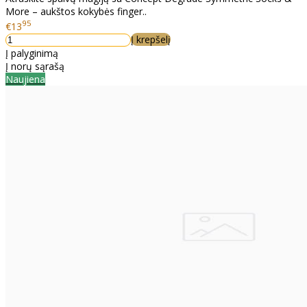
More – aukštos kokybės finger..
95
€13
Į krepšelį
Į palyginimą
Į norų sąrašą
Naujiena