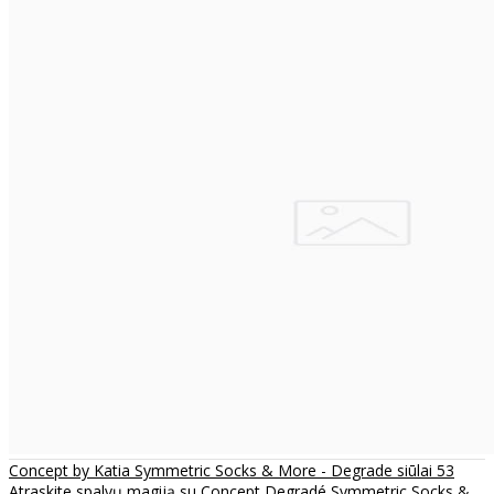
Concept by Katia Symmetric Socks & More - Degrade siūlai 53
Atraskite spalvų magiją su Concept Degradé Symmetric Socks &