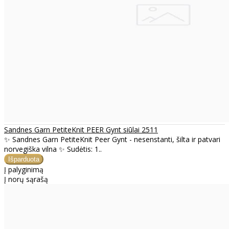
Sandnes Garn PetiteKnit PEER Gynt siūlai 2511
✨ Sandnes Garn PetiteKnit Peer Gynt - nesenstanti, šilta ir patvari
norvegiška vilna ✨ Sudėtis: 1..
Į palyginimą
Į norų sąrašą