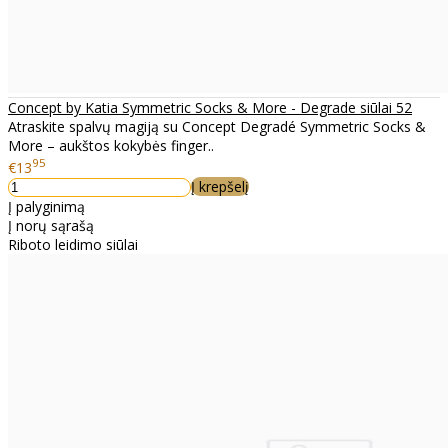
Concept by Katia Symmetric Socks & More - Degrade siūlai 52
Atraskite spalvų magiją su Concept Degradé Symmetric Socks &
More – aukštos kokybės finger..
95
€13
Į krepšelį
Į palyginimą
Į norų sąrašą
Riboto leidimo siūlai