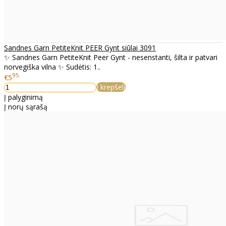
Sandnes Garn PetiteKnit PEER Gynt siūlai 3091
✨ Sandnes Garn PetiteKnit Peer Gynt - nesenstanti, šilta ir patvari
norvegiška vilna ✨ Sudėtis: 1..
95
€5
Į krepšelį
Į palyginimą
Į norų sąrašą