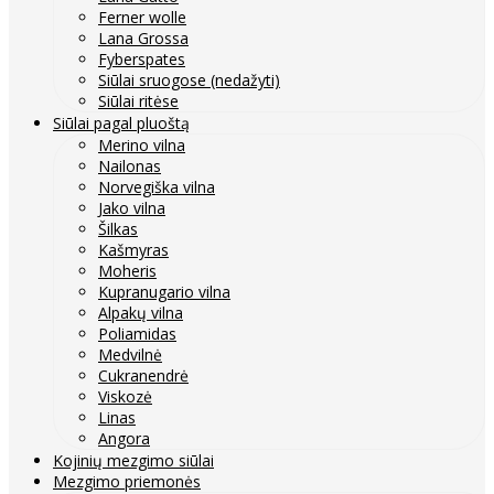
Ferner wolle
Lana Grossa
Fyberspates
Siūlai sruogose (nedažyti)
Siūlai ritėse
Siūlai pagal pluoštą
Merino vilna
Nailonas
Norvegiška vilna
Jako vilna
Šilkas
Kašmyras
Moheris
Kupranugario vilna
Alpakų vilna
Poliamidas
Medvilnė
Cukranendrė
Viskozė
Linas
Angora
Kojinių mezgimo siūlai
Mezgimo priemonės