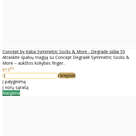
Concept by Katia Symmetric Socks & More - Degrade siūlai 55
Atraskite spalvų magiją su Concept Degradé Symmetric Socks &
More – aukštos kokybės finger..
95
€13
Į krepšelį
Į palyginimą
Į norų sąrašą
Naujiena