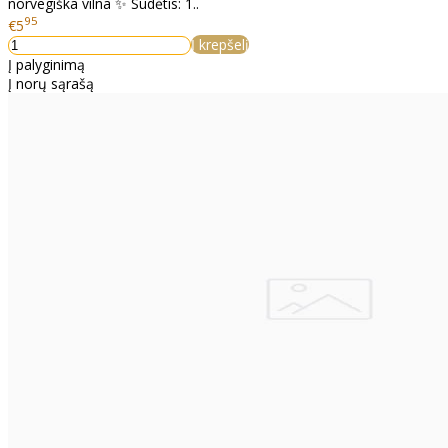
norvegiška vilna ✨ Sudėtis: 1..
95
€5
Į krepšelį
Į palyginimą
Į norų sąrašą