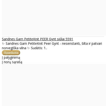
Sandnes Garn PetiteKnit PEER Gynt siūlai 5591
✨ Sandnes Garn PetiteKnit Peer Gynt - nesenstanti, šilta ir patvari
norvegiška vilna ✨ Sudėtis: 1..
Į palyginimą
Į norų sąrašą