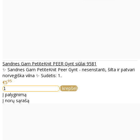
Sandnes Garn PetiteKnit PEER Gynt siūlai 9581
✨ Sandnes Garn PetiteKnit Peer Gynt - nesenstanti, šilta ir patvari
norvegiška vilna ✨ Sudėtis: 1..
95
€5
Į krepšelį
Į palyginimą
Į norų sąrašą