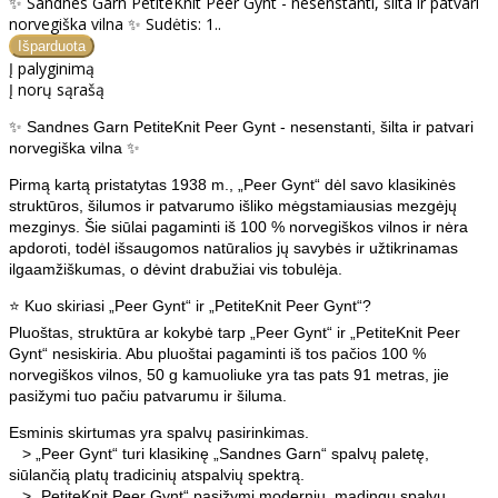
✨ Sandnes Garn PetiteKnit Peer Gynt - nesenstanti, šilta ir patvari
norvegiška vilna ✨ Sudėtis: 1..
Į palyginimą
Į norų sąrašą
✨ Sandnes Garn PetiteKnit Peer Gynt - nesenstanti, šilta ir patvari
norvegiška vilna ✨
Pirmą kartą pristatytas 1938 m., „Peer Gynt“ dėl savo klasikinės
struktūros, šilumos ir patvarumo išliko mėgstamiausias mezgėjų
mezginys. Šie siūlai pagaminti iš 100 % norvegiškos vilnos ir nėra
apdoroti, todėl išsaugomos natūralios jų savybės ir užtikrinamas
ilgaamžiškumas, o dėvint drabužiai vis tobulėja.
⭐ Kuo skiriasi „Peer Gynt“ ir „PetiteKnit Peer Gynt“?
Pluoštas, struktūra ar kokybė tarp „Peer Gynt“ ir „PetiteKnit Peer
Gynt“ nesiskiria. Abu pluoštai pagaminti iš tos pačios 100 %
norvegiškos vilnos, 50 g kamuoliuke yra tas pats 91 metras, jie
pasižymi tuo pačiu patvarumu ir šiluma.
Esminis skirtumas yra spalvų pasirinkimas.
> „Peer Gynt“ turi klasikinę „Sandnes Garn“ spalvų paletę,
siūlančią platų tradicinių atspalvių spektrą.
> „PetiteKnit Peer Gynt“ pasižymi modernių, madingų spalvų,