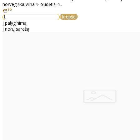
norvegiška vilna ✨ Sudėtis: 1..
95
€5
Į krepšelį
Į palyginimą
Į norų sąrašą