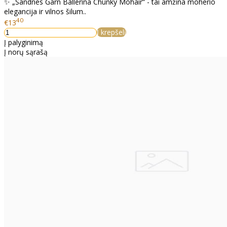
✨ „Sandnes Garn Ballerina Chunky Mohair“ - tai amžina moherio
elegancija ir vilnos šilum..
40
€13
Į krepšelį
Į palyginimą
Į norų sąrašą