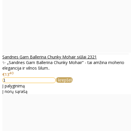
Sandnes Garn Ballerina Chunky Mohair siūlai 2321
✨ „Sandnes Garn Ballerina Chunky Mohair“ - tai amžina moherio
elegancija ir vilnos šilum..
40
€13
Į krepšelį
Į palyginimą
Į norų sąrašą