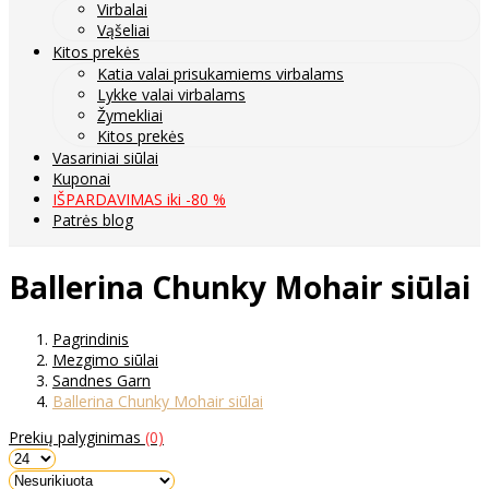
Virbalai
Vąšeliai
Kitos prekės
Katia valai prisukamiems virbalams
Lykke valai virbalams
Žymekliai
Kitos prekės
Vasariniai siūlai
Kuponai
IŠPARDAVIMAS iki -80 %
Patrės blog
Ballerina Chunky Mohair siūlai
Pagrindinis
Mezgimo siūlai
Sandnes Garn
Ballerina Chunky Mohair siūlai
Prekių palyginimas
(0)