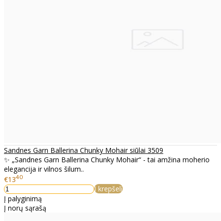
Sandnes Garn Ballerina Chunky Mohair siūlai 3509
✨ „Sandnes Garn Ballerina Chunky Mohair“ - tai amžina moherio
elegancija ir vilnos šilum..
40
€13
Į krepšelį
Į palyginimą
Į norų sąrašą