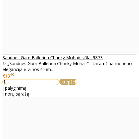
Sandnes Garn Ballerina Chunky Mohair siūlai 9873
✨ „Sandnes Garn Ballerina Chunky Mohair“ - tai amžina moherio
elegancija ir vilnos šilum..
40
€13
Į krepšelį
Į palyginimą
Į norų sąrašą