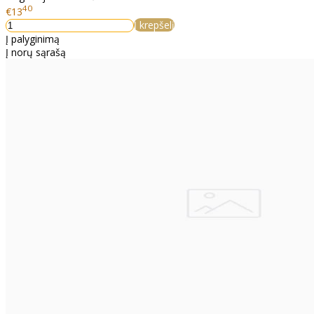
40
€13
Į krepšelį
Į palyginimą
Į norų sąrašą