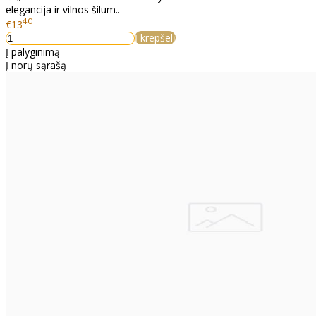
elegancija ir vilnos šilum..
40
€13
Į krepšelį
Į palyginimą
Į norų sąrašą