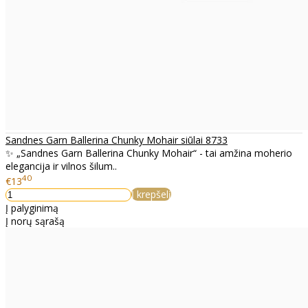
Sandnes Garn Ballerina Chunky Mohair siūlai 8733
✨ „Sandnes Garn Ballerina Chunky Mohair“ - tai amžina moherio
elegancija ir vilnos šilum..
40
€13
Į krepšelį
Į palyginimą
Į norų sąrašą