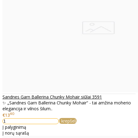
Sandnes Garn Ballerina Chunky Mohair siūlai 3591
✨ „Sandnes Garn Ballerina Chunky Mohair“ - tai amžina moherio
elegancija ir vilnos šilum..
40
€13
Į krepšelį
Į palyginimą
Į norų sąrašą