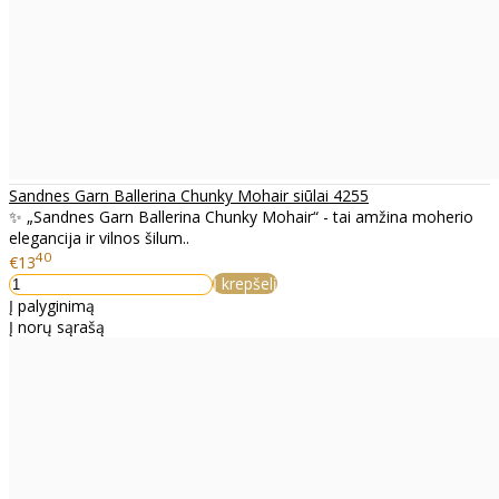
Sandnes Garn Ballerina Chunky Mohair siūlai 4255
✨ „Sandnes Garn Ballerina Chunky Mohair“ - tai amžina moherio
elegancija ir vilnos šilum..
40
€13
Į krepšelį
Į palyginimą
Į norų sąrašą