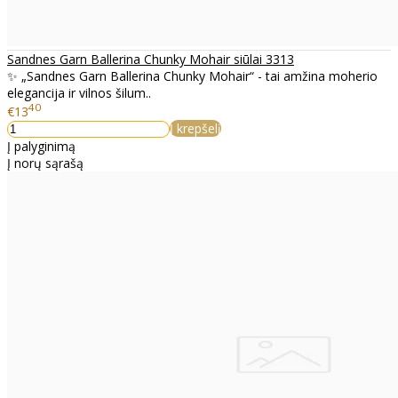
Sandnes Garn Ballerina Chunky Mohair siūlai 3313
✨ „Sandnes Garn Ballerina Chunky Mohair“ - tai amžina moherio
elegancija ir vilnos šilum..
40
€13
Į krepšelį
Į palyginimą
Į norų sąrašą