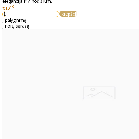
elegancija ir vilnos šilum..
40
€13
Į krepšelį
Į palyginimą
Į norų sąrašą