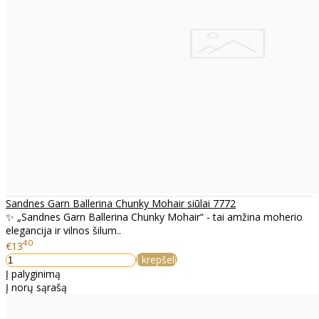
Sandnes Garn Ballerina Chunky Mohair siūlai 7772
✨ „Sandnes Garn Ballerina Chunky Mohair“ - tai amžina moherio
elegancija ir vilnos šilum..
40
€13
Į krepšelį
Į palyginimą
Į norų sąrašą