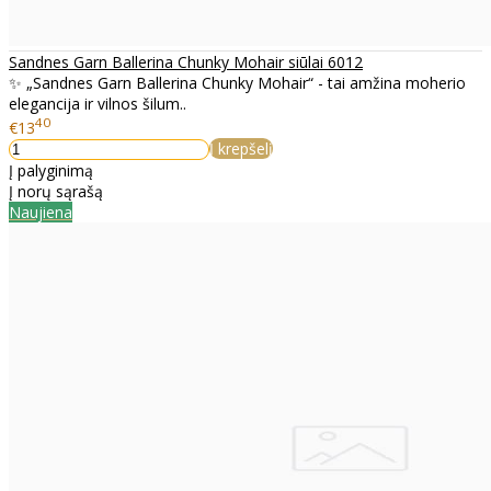
Sandnes Garn Ballerina Chunky Mohair siūlai 6012
✨ „Sandnes Garn Ballerina Chunky Mohair“ - tai amžina moherio
elegancija ir vilnos šilum..
40
€13
Į krepšelį
Į palyginimą
Į norų sąrašą
Naujiena