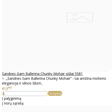
Sandnes Garn Ballerina Chunky Mohair siūlai 5581
✨ „Sandnes Garn Ballerina Chunky Mohair“ - tai amžina moherio
elegancija ir vilnos šilum..
40
€13
Į krepšelį
Į palyginimą
Į norų sąrašą