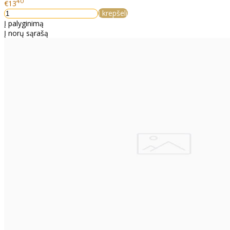
40
€13
Į krepšelį
Į palyginimą
Į norų sąrašą