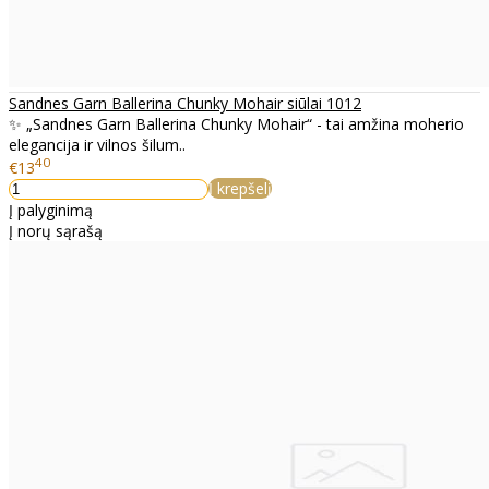
Sandnes Garn Ballerina Chunky Mohair siūlai 1012
✨ „Sandnes Garn Ballerina Chunky Mohair“ - tai amžina moherio
elegancija ir vilnos šilum..
40
€13
Į krepšelį
Į palyginimą
Į norų sąrašą