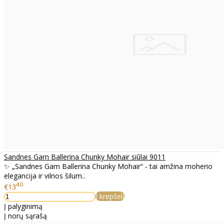
Sandnes Garn Ballerina Chunky Mohair siūlai 9011
✨ „Sandnes Garn Ballerina Chunky Mohair“ - tai amžina moherio
elegancija ir vilnos šilum..
40
€13
Į krepšelį
Į palyginimą
Į norų sąrašą