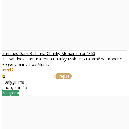
Sandnes Garn Ballerina Chunky Mohair siūlai 4353
✨ „Sandnes Garn Ballerina Chunky Mohair“ - tai amžina moherio
elegancija ir vilnos šilum..
40
€13
Į krepšelį
Į palyginimą
Į norų sąrašą
Naujiena