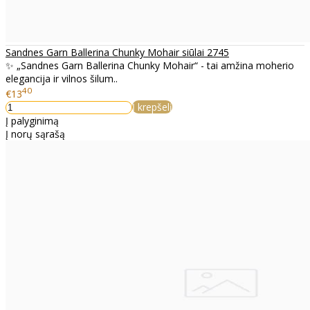
Sandnes Garn Ballerina Chunky Mohair siūlai 2745
✨ „Sandnes Garn Ballerina Chunky Mohair“ - tai amžina moherio
elegancija ir vilnos šilum..
40
€13
Į krepšelį
Į palyginimą
Į norų sąrašą