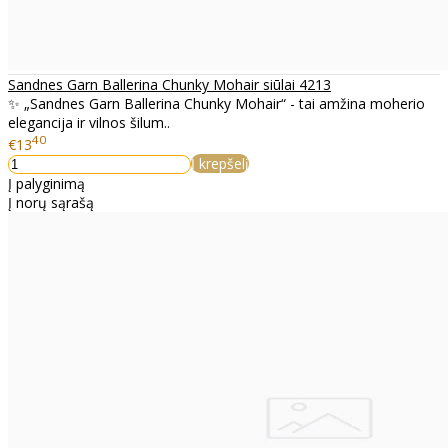
Sandnes Garn Ballerina Chunky Mohair siūlai 4213
✨ „Sandnes Garn Ballerina Chunky Mohair“ - tai amžina moherio
elegancija ir vilnos šilum..
40
€13
Į krepšelį
Į palyginimą
Į norų sąrašą