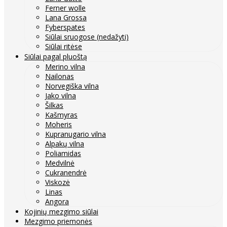
Ferner wolle
Lana Grossa
Fyberspates
Siūlai sruogose (nedažyti)
Siūlai ritėse
Siūlai pagal pluoštą
Merino vilna
Nailonas
Norvegiška vilna
Jako vilna
Šilkas
Kašmyras
Moheris
Kupranugario vilna
Alpakų vilna
Poliamidas
Medvilnė
Cukranendrė
Viskozė
Linas
Angora
Kojinių mezgimo siūlai
Mezgimo priemonės