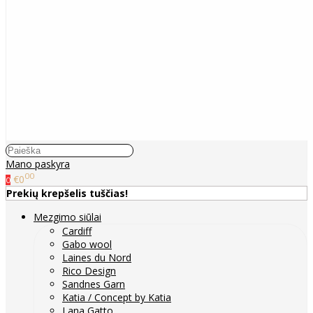
Mano paskyra
00
€0
0
Prekių krepšelis tuščias!
Mezgimo siūlai
Cardiff
Gabo wool
Laines du Nord
Rico Design
Sandnes Garn
Katia / Concept by Katia
Lana Gatto