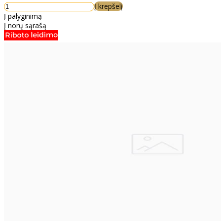
Į krepšelį
Į palyginimą
Į norų sąrašą