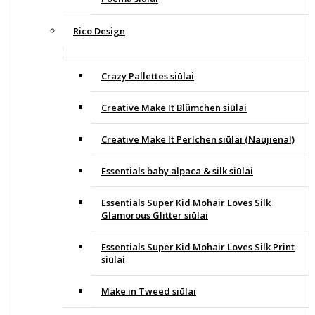
Rico Design
Crazy Pallettes siūlai
Creative Make It Blümchen siūlai
Creative Make It Perlchen siūlai (Naujiena!)
Essentials baby alpaca & silk siūlai
Essentials Super Kid Mohair Loves Silk
Glamorous Glitter siūlai
Essentials Super Kid Mohair Loves Silk Print
siūlai
Make in Tweed siūlai