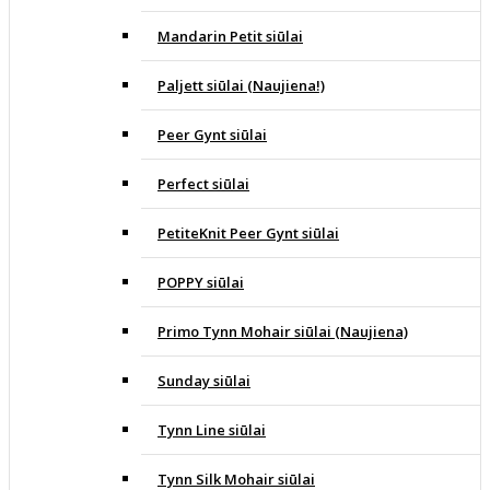
Mandarin Petit siūlai
Paljett siūlai (Naujiena!)
Peer Gynt siūlai
Perfect siūlai
PetiteKnit Peer Gynt siūlai
POPPY siūlai
Primo Tynn Mohair siūlai (Naujiena)
Sunday siūlai
Tynn Line siūlai
Tynn Silk Mohair siūlai