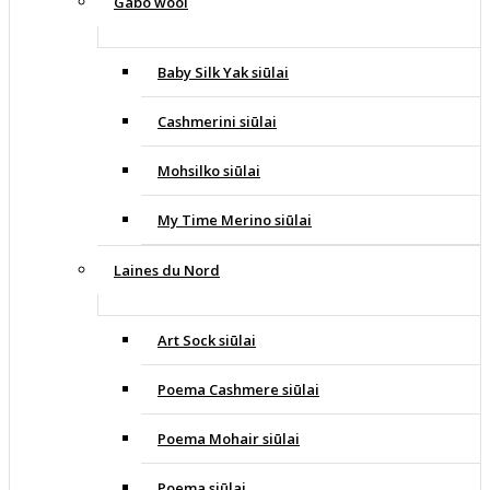
Gabo wool
Baby Silk Yak siūlai
Cashmerini siūlai
Mohsilko siūlai
My Time Merino siūlai
Laines du Nord
Art Sock siūlai
Poema Cashmere siūlai
Poema Mohair siūlai
Poema siūlai