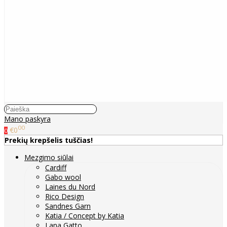
Mano paskyra
00
€0
0
Prekių krepšelis tuščias!
Mezgimo siūlai
Cardiff
Gabo wool
Laines du Nord
Rico Design
Sandnes Garn
Katia / Concept by Katia
Lana Gatto