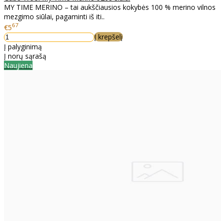
MY TIME MERINO – tai aukščiausios kokybės 100 % merino vilnos
mezgimo siūlai, pagaminti iš iti..
67
€5
Į krepšelį
Į palyginimą
Į norų sąrašą
Naujiena