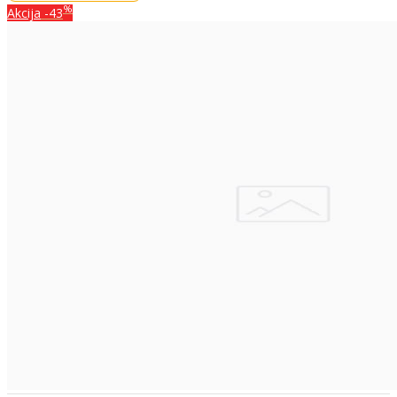
%
Akcija
-43