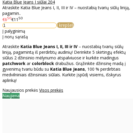
Katia Blue Jeans I siūlai 204
Atraskite Katia Blue Jeans I, II, III ir IV – nuostabią tvarių siūlų liniją,
pagamin..
50
50
€6
€11
Į krepšelį
Į palyginimą
Į norų sąrašą
Atraskite
Katia Blue Jeans I, II, III ir IV
– nuostabią tvarių siūlų
liniją, pagamintą iš perdirbtų audinių! Derinkite 5 skirtingų efektų
siūlus 2 džinsinio mėlynumo atspalviuose ir kurkite madingus
patchwork
ar
colorblock
drabužius. Grąžinkite džinsinę madą į
gyvenimą tvariu būdu su
Katia Blue Jeans
, 100 % perdirbtais
medvilniniais džinsiniais siūlais. Kurkite įspūdį visiems, išskyrus
aplinką!
Naujausios prekės
Visos prekės
Naujiena