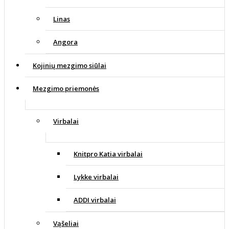
Linas
Angora
Kojinių mezgimo siūlai
Mezgimo priemonės
Virbalai
Knitpro Katia virbalai
Lykke virbalai
ADDI virbalai
Vąšeliai