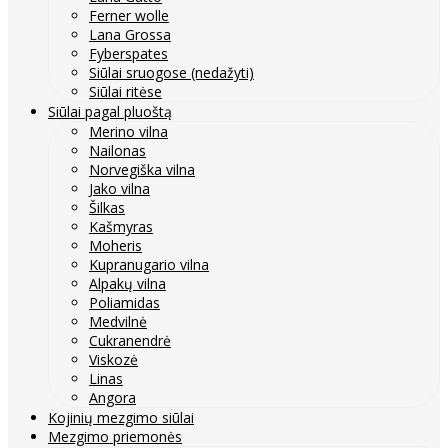
Ferner wolle
Lana Grossa
Fyberspates
Siūlai sruogose (nedažyti)
Siūlai ritėse
Siūlai pagal pluoštą
Merino vilna
Nailonas
Norvegiška vilna
Jako vilna
Šilkas
Kašmyras
Moheris
Kupranugario vilna
Alpakų vilna
Poliamidas
Medvilnė
Cukranendrė
Viskozė
Linas
Angora
Kojinių mezgimo siūlai
Mezgimo priemonės