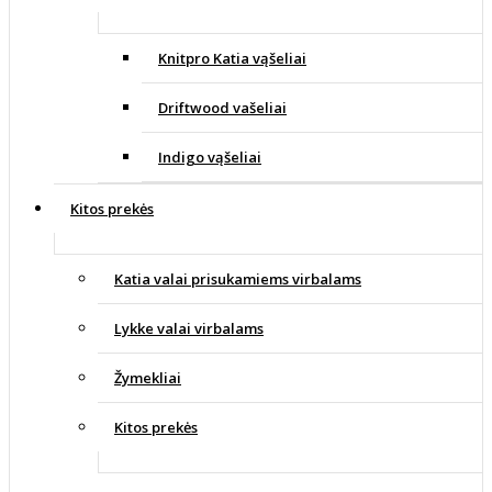
Knitpro Katia vąšeliai
Driftwood vašeliai
Indigo vąšeliai
Kitos prekės
Katia valai prisukamiems virbalams
Lykke valai virbalams
Žymekliai
Kitos prekės