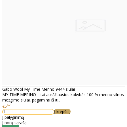
Gabo Wool My Time Merino 9444 siūlai
MY TIME MERINO – tai aukščiausios kokybės 100 % merino vilnos
mezgimo siūlai, pagaminti iš iti..
67
€5
Į krepšelį
Į palyginimą
Į norų sąrašą