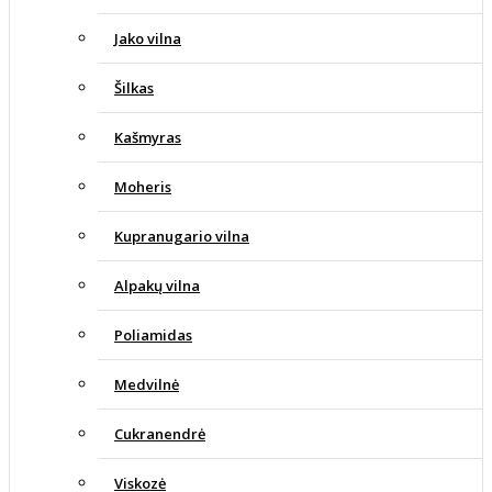
Jako vilna
Šilkas
Kašmyras
Moheris
Kupranugario vilna
Alpakų vilna
Poliamidas
Medvilnė
Cukranendrė
Viskozė