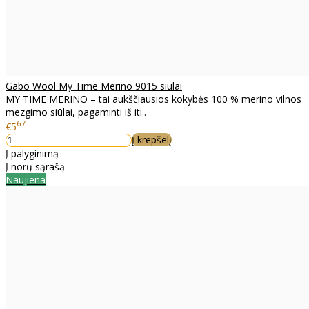
Gabo Wool My Time Merino 9015 siūlai
MY TIME MERINO – tai aukščiausios kokybės 100 % merino vilnos
mezgimo siūlai, pagaminti iš iti..
67
€5
Į krepšelį
Į palyginimą
Į norų sąrašą
Naujiena