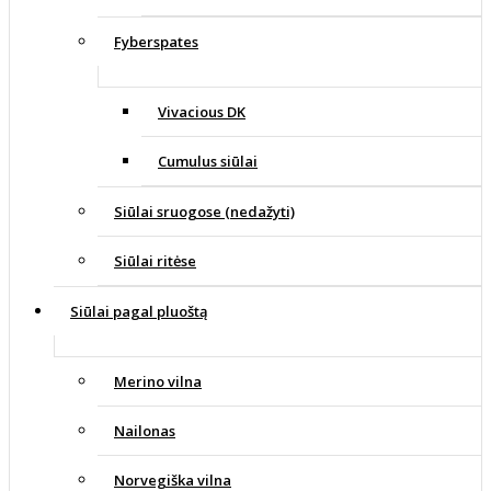
Fyberspates
Vivacious DK
Cumulus siūlai
Siūlai sruogose (nedažyti)
Siūlai ritėse
Siūlai pagal pluoštą
Merino vilna
Nailonas
Norvegiška vilna