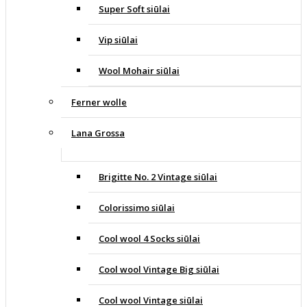
Super Soft siūlai
Vip siūlai
Wool Mohair siūlai
Ferner wolle
Lana Grossa
Brigitte No. 2 Vintage siūlai
Colorissimo siūlai
Cool wool 4 Socks siūlai
Cool wool Vintage Big siūlai
Cool wool Vintage siūlai