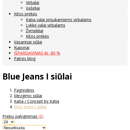
Virbalai
Vąšeliai
Kitos prekės
Katia valai prisukamiems virbalams
Lykke valai virbalams
Žymekliai
Kitos prekės
Vasariniai siūlai
Kuponai
IŠPARDAVIMAS iki -80 %
Patrės blog
Blue Jeans I siūlai
Pagrindinis
Mezgimo siūlai
Katia / Concept by Katia
Blue Jeans I siūlai
Prekių palyginimas
(0)