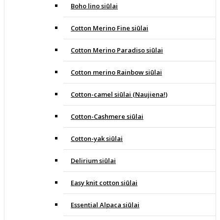
Boho lino siūlai
Cotton Merino Fine siūlai
Cotton Merino Paradiso siūlai
Cotton merino Rainbow siūlai
Cotton-camel siūlai (Naujiena!)
Cotton-Cashmere siūlai
Cotton-yak siūlai
Delirium siūlai
Easy knit cotton siūlai
Essential Alpaca siūlai