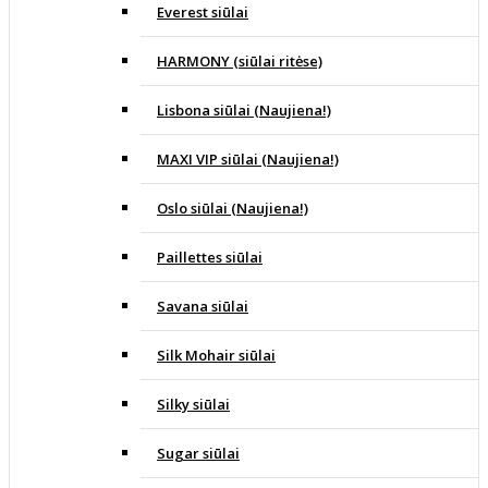
Everest siūlai
HARMONY (siūlai ritėse)
Lisbona siūlai (Naujiena!)
MAXI VIP siūlai (Naujiena!)
Oslo siūlai (Naujiena!)
Paillettes siūlai
Savana siūlai
Silk Mohair siūlai
Silky siūlai
Sugar siūlai