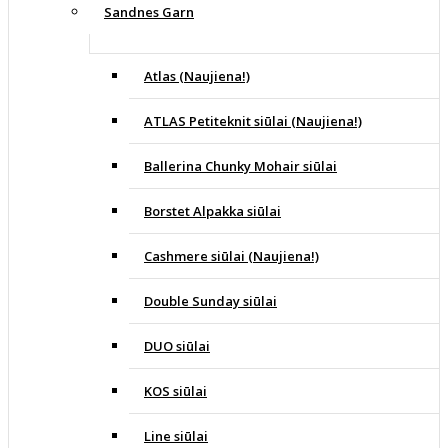
Sandnes Garn
Atlas (Naujiena!)
ATLAS Petiteknit siūlai (Naujiena!)
Ballerina Chunky Mohair siūlai
Borstet Alpakka siūlai
Cashmere siūlai (Naujiena!)
Double Sunday siūlai
DUO siūlai
KOS siūlai
Line siūlai