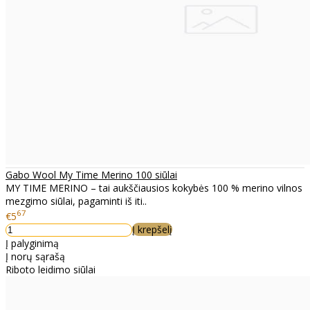
Gabo Wool My Time Merino 100 siūlai
MY TIME MERINO – tai aukščiausios kokybės 100 % merino vilnos
mezgimo siūlai, pagaminti iš iti..
67
€5
Į krepšelį
Į palyginimą
Į norų sąrašą
Riboto leidimo siūlai