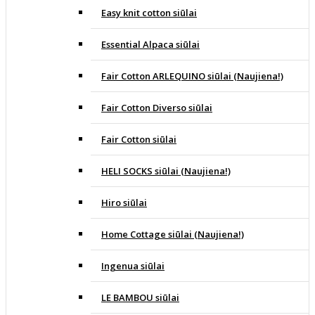
Easy knit cotton siūlai
Essential Alpaca siūlai
Fair Cotton ARLEQUINO siūlai (Naujiena!)
Fair Cotton Diverso siūlai
Fair Cotton siūlai
HELI SOCKS siūlai (Naujiena!)
Hiro siūlai
Home Cottage siūlai (Naujiena!)
Ingenua siūlai
LE BAMBOU siūlai