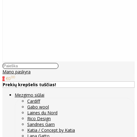
Mano paskyra
00
€0
0
Prekių krepšelis tuščias!
Mezgimo siūlai
Cardiff
Gabo wool
Laines du Nord
Rico Design
Sandnes Garn
Katia / Concept by Katia
Lana Gatto