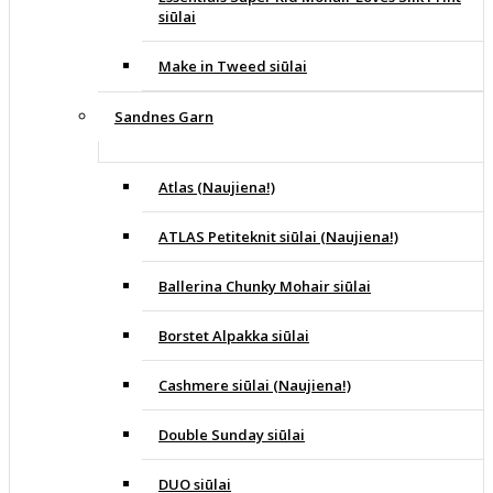
siūlai
Make in Tweed siūlai
Sandnes Garn
Atlas (Naujiena!)
ATLAS Petiteknit siūlai (Naujiena!)
Ballerina Chunky Mohair siūlai
Borstet Alpakka siūlai
Cashmere siūlai (Naujiena!)
Double Sunday siūlai
DUO siūlai