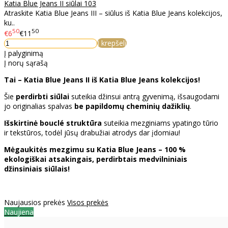
Katia Blue Jeans II siūlai 103
Atraskite Katia Blue Jeans III – siūlus iš Katia Blue Jeans kolekcijos,
ku..
50
50
€6
€11
Į krepšelį
Į palyginimą
Į norų sąrašą
Tai – Katia Blue Jeans II iš Katia Blue Jeans kolekcijos!
Šie
perdirbti siūlai
suteikia džinsui antrą gyvenimą, išsaugodami
jo originalias spalvas
be papildomų cheminių dažiklių
.
Išskirtinė bouclé struktūra
suteikia mezginiams ypatingo tūrio
ir tekstūros, todėl jūsų drabužiai atrodys dar įdomiau!
Mėgaukitės mezgimu su Katia Blue Jeans – 100 %
ekologiškai atsakingais, perdirbtais medvilniniais
džinsiniais siūlais!
Naujausios prekės
Visos prekės
Naujiena