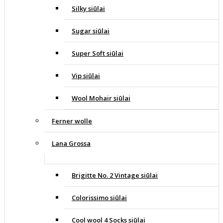
Silky siūlai
Sugar siūlai
Super Soft siūlai
Vip siūlai
Wool Mohair siūlai
Ferner wolle
Lana Grossa
Brigitte No. 2 Vintage siūlai
Colorissimo siūlai
Cool wool 4 Socks siūlai