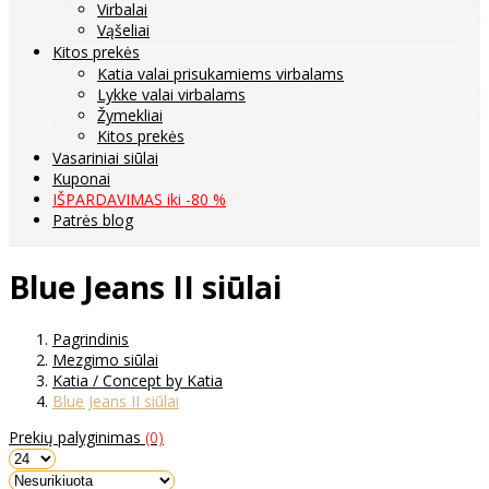
Virbalai
Vąšeliai
Kitos prekės
Katia valai prisukamiems virbalams
Lykke valai virbalams
Žymekliai
Kitos prekės
Vasariniai siūlai
Kuponai
IŠPARDAVIMAS iki -80 %
Patrės blog
Blue Jeans II siūlai
Pagrindinis
Mezgimo siūlai
Katia / Concept by Katia
Blue Jeans II siūlai
Prekių palyginimas
(0)