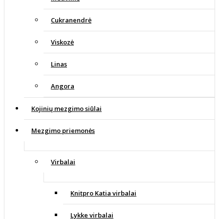
Cukranendrė
Viskozė
Linas
Angora
Kojinių mezgimo siūlai
Mezgimo priemonės
Virbalai
Knitpro Katia virbalai
Lykke virbalai