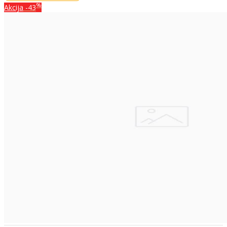
%
Akcija
-43