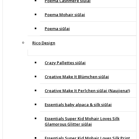
Poema Cashmere siūlai
Poema Mohair siūlai
Poema siūlai
Rico Design
Crazy Pallettes siūlai
Creative Make It Blümchen siūlai
Creative Make It Perlchen siūlai (Naujiena!)
Essentials baby alpaca & silk siūlai
Essentials Super Kid Mohair Loves Silk
Glamorous Glitter siūlai
Essentials Super Kid Mohair Loves Silk Print