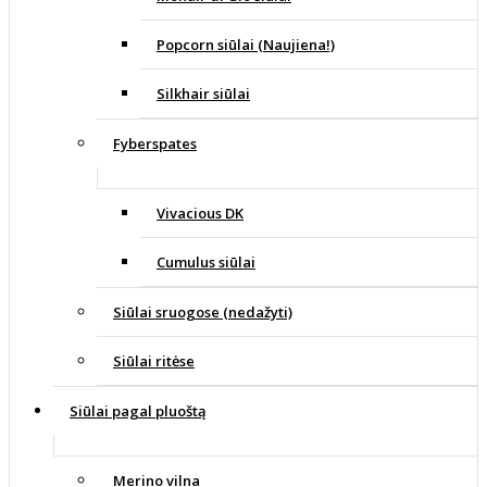
Popcorn siūlai (Naujiena!)
Silkhair siūlai
Fyberspates
Vivacious DK
Cumulus siūlai
Siūlai sruogose (nedažyti)
Siūlai ritėse
Siūlai pagal pluoštą
Merino vilna