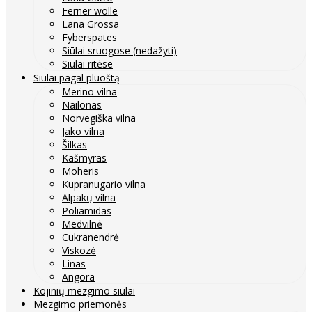
Ferner wolle
Lana Grossa
Fyberspates
Siūlai sruogose (nedažyti)
Siūlai ritėse
Siūlai pagal pluoštą
Merino vilna
Nailonas
Norvegiška vilna
Jako vilna
Šilkas
Kašmyras
Moheris
Kupranugario vilna
Alpakų vilna
Poliamidas
Medvilnė
Cukranendrė
Viskozė
Linas
Angora
Kojinių mezgimo siūlai
Mezgimo priemonės