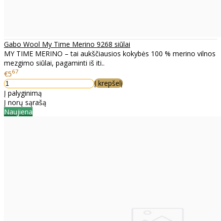
Gabo Wool My Time Merino 9268 siūlai
MY TIME MERINO – tai aukščiausios kokybės 100 % merino vilnos
mezgimo siūlai, pagaminti iš iti..
67
€5
Į krepšelį
Į palyginimą
Į norų sąrašą
Naujiena