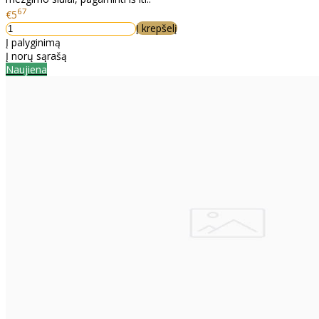
67
€5
Į krepšelį
Į palyginimą
Į norų sąrašą
Naujiena