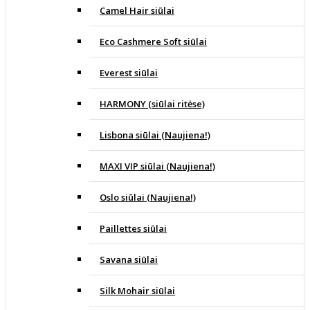
Camel Hair siūlai
Eco Cashmere Soft siūlai
Everest siūlai
HARMONY (siūlai ritėse)
Lisbona siūlai (Naujiena!)
MAXI VIP siūlai (Naujiena!)
Oslo siūlai (Naujiena!)
Paillettes siūlai
Savana siūlai
Silk Mohair siūlai