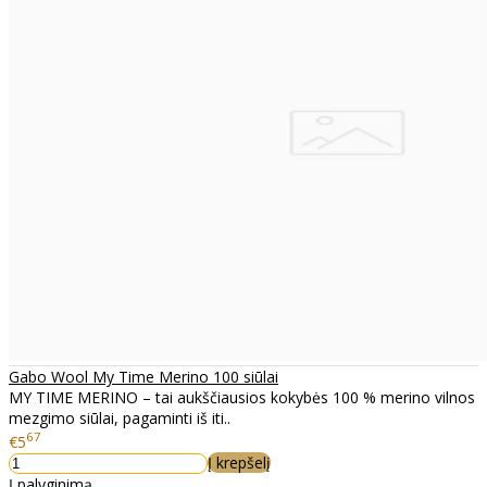
Gabo Wool My Time Merino 100 siūlai
MY TIME MERINO – tai aukščiausios kokybės 100 % merino vilnos
mezgimo siūlai, pagaminti iš iti..
67
€5
Į krepšelį
Į palyginimą