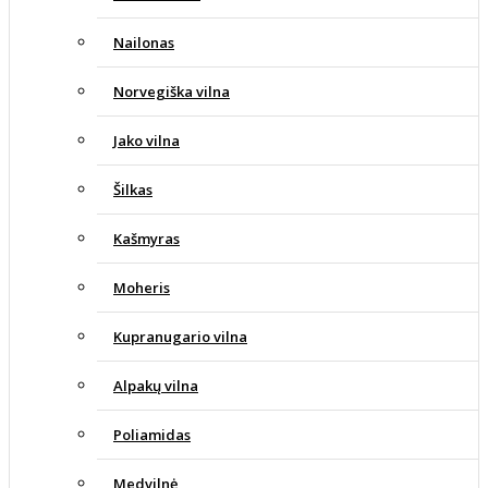
Nailonas
Norvegiška vilna
Jako vilna
Šilkas
Kašmyras
Moheris
Kupranugario vilna
Alpakų vilna
Poliamidas
Medvilnė