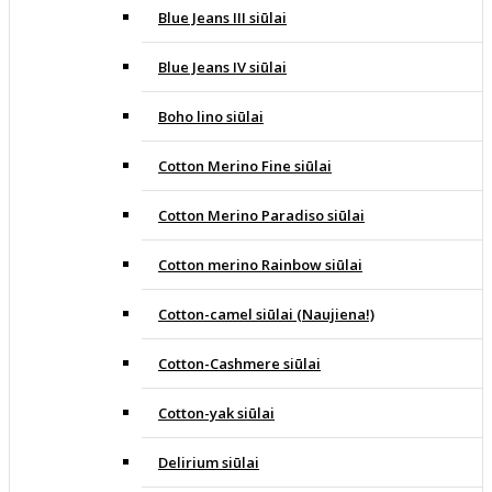
Blue Jeans III siūlai
Blue Jeans IV siūlai
Boho lino siūlai
Cotton Merino Fine siūlai
Cotton Merino Paradiso siūlai
Cotton merino Rainbow siūlai
Cotton-camel siūlai (Naujiena!)
Cotton-Cashmere siūlai
Cotton-yak siūlai
Delirium siūlai