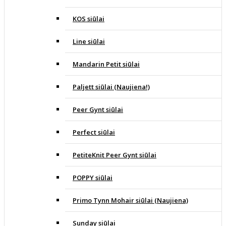
KOS siūlai
Line siūlai
Mandarin Petit siūlai
Paljett siūlai (Naujiena!)
Peer Gynt siūlai
Perfect siūlai
PetiteKnit Peer Gynt siūlai
POPPY siūlai
Primo Tynn Mohair siūlai (Naujiena)
Sunday siūlai