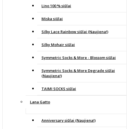
Lino 100 % siūlai
Miska siūlai
Silky Lace Rainbow siūlai (Naujiena!)
Silky Mohair siūlai
Symmetric Socks & More - Blossom siūlai
Symmetric Socks & More Degrade siūlai
(Naujiena!)
TAIMI SOCKS siūlai
Lana Gatto
Anniversary siūlai (Naujiena!)