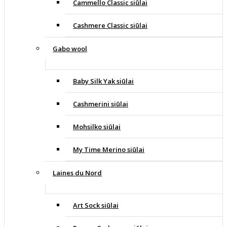
Cammello Classic siūlai
Cashmere Classic siūlai
Gabo wool
Baby Silk Yak siūlai
Cashmerini siūlai
Mohsilko siūlai
My Time Merino siūlai
Laines du Nord
Art Sock siūlai