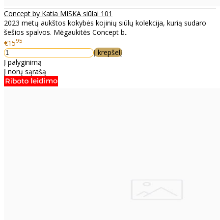
Concept by Katia MISKA siūlai 101
2023 metų aukštos kokybės kojinių siūlų kolekcija, kurią sudaro
šešios spalvos. Mėgaukitės Concept b..
95
€15
Į krepšelį
Į palyginimą
Į norų sąrašą