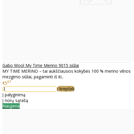
Gabo Wool My Time Merino 9015 siūlai
MY TIME MERINO – tai aukščiausios kokybės 100 % merino vilnos
mezgimo siūlai, pagaminti iš iti..
67
€5
Į krepšelį
Į palyginimą
Į norų sąrašą
Naujiena