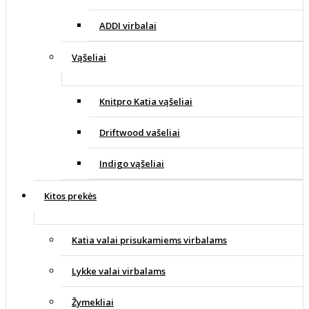
ADDI virbalai
Vąšeliai
Knitpro Katia vąšeliai
Driftwood vašeliai
Indigo vąšeliai
Kitos prekės
Katia valai prisukamiems virbalams
Lykke valai virbalams
Žymekliai