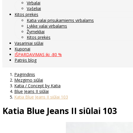
Virbalai
Vąšeliai
Kitos prekės
Katia valai prisukamiems virbalams
Lykke valai virbalams
Žymekliai
Kitos prekės
Vasariniai siūlai
Kuponai
IŠPARDAVIMAS iki -80 %
Patrės blog
Pagrindinis
Mezgimo siūlai
Katia / Concept by Katia
Blue Jeans II siūlai
Katia Blue Jeans II siūlai 103
Katia Blue Jeans II siūlai 103