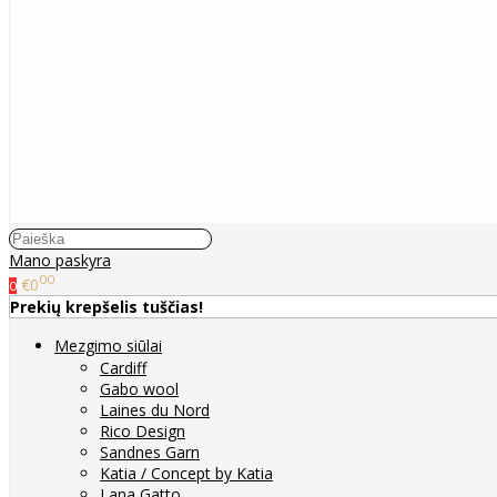
Mano paskyra
00
€0
0
Prekių krepšelis tuščias!
Mezgimo siūlai
Cardiff
Gabo wool
Laines du Nord
Rico Design
Sandnes Garn
Katia / Concept by Katia
Lana Gatto