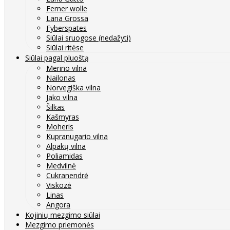
Ferner wolle
Lana Grossa
Fyberspates
Siūlai sruogose (nedažyti)
Siūlai ritėse
Siūlai pagal pluoštą
Merino vilna
Nailonas
Norvegiška vilna
Jako vilna
Šilkas
Kašmyras
Moheris
Kupranugario vilna
Alpakų vilna
Poliamidas
Medvilnė
Cukranendrė
Viskozė
Linas
Angora
Kojinių mezgimo siūlai
Mezgimo priemonės