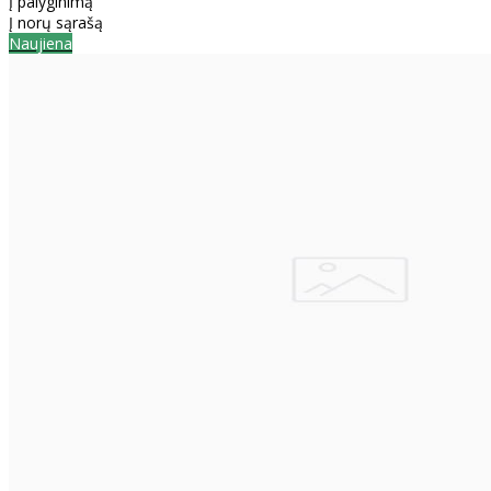
Į palyginimą
Į norų sąrašą
Naujiena