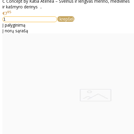
C Concept by Katia Atenea – Švelnus ir lengvas merino, medvilnės
ir kašmyro derinys ..
95
€7
Į krepšelį
Į palyginimą
Į norų sąrašą