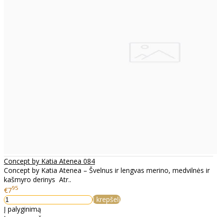
Concept by Katia Atenea 084
Concept by Katia Atenea – Švelnus ir lengvas merino, medvilnės ir
kašmyro derinys Atr..
95
€7
Į krepšelį
Į palyginimą