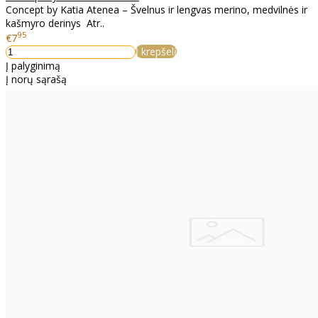
Concept by Katia Atenea – Švelnus ir lengvas merino, medvilnės ir
kašmyro derinys Atr..
95
€7
Į krepšelį
Į palyginimą
Į norų sąrašą