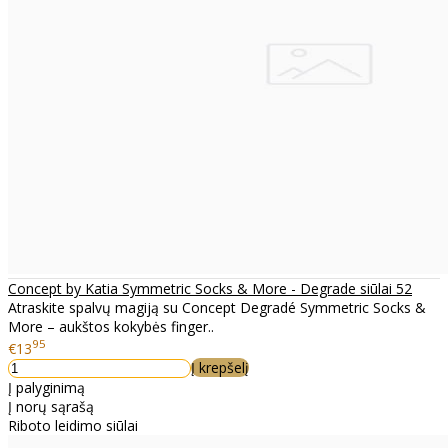
Concept by Katia Symmetric Socks & More - Degrade siūlai 52
Atraskite spalvų magiją su Concept Degradé Symmetric Socks &
More – aukštos kokybės finger..
95
€13
Į krepšelį
Į palyginimą
Į norų sąrašą
Riboto leidimo siūlai