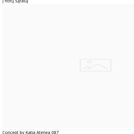
Į norų sąrašą
Concept by Katia Atenea 087