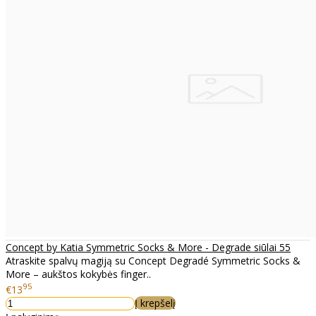
Concept by Katia Symmetric Socks & More - Degrade siūlai 55
Atraskite spalvų magiją su Concept Degradé Symmetric Socks &
More – aukštos kokybės finger..
95
€13
Į krepšelį