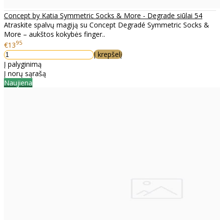
Concept by Katia Symmetric Socks & More - Degrade siūlai 54
Atraskite spalvų magiją su Concept Degradé Symmetric Socks &
More – aukštos kokybės finger..
95
€13
Į krepšelį
Į palyginimą
Į norų sąrašą
Naujiena