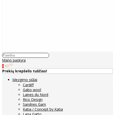
Mano paskyra
00
€0
0
Prekių krepšelis tuščias!
Mezgimo siūlai
Cardiff
Gabo wool
Laines du Nord
Rico Design
Sandnes Garn
Katia / Concept by Katia
Lana Gatto