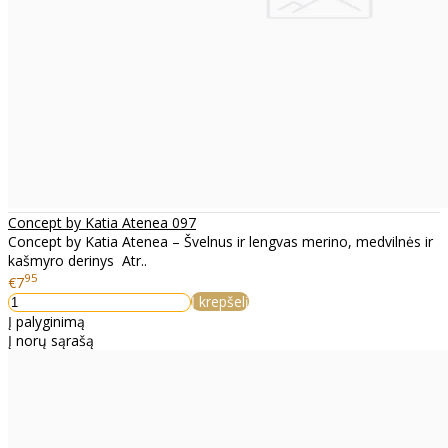
Concept by Katia Atenea 097
Concept by Katia Atenea – Švelnus ir lengvas merino, medvilnės ir
kašmyro derinys Atr..
95
€7
Į krepšelį
Į palyginimą
Į norų sąrašą