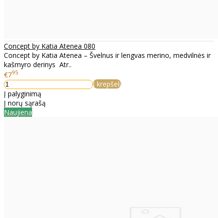
Concept by Katia Atenea 080
Concept by Katia Atenea – Švelnus ir lengvas merino, medvilnės ir
kašmyro derinys Atr..
95
€7
Į krepšelį
Į palyginimą
Į norų sąrašą
Naujiena