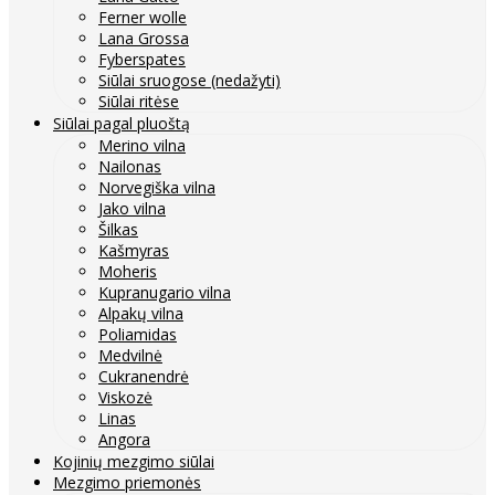
Ferner wolle
Lana Grossa
Fyberspates
Siūlai sruogose (nedažyti)
Siūlai ritėse
Siūlai pagal pluoštą
Merino vilna
Nailonas
Norvegiška vilna
Jako vilna
Šilkas
Kašmyras
Moheris
Kupranugario vilna
Alpakų vilna
Poliamidas
Medvilnė
Cukranendrė
Viskozė
Linas
Angora
Kojinių mezgimo siūlai
Mezgimo priemonės