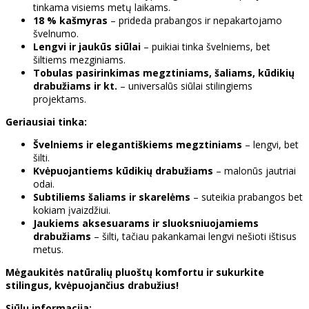
tinkama visiems metų laikams.
18 % kašmyras
– prideda prabangos ir nepakartojamo
švelnumo.
Lengvi ir jaukūs siūlai
– puikiai tinka švelniems, bet
šiltiems mezginiams.
Tobulas pasirinkimas megztiniams, šaliams, kūdikių
drabužiams ir kt.
– universalūs siūlai stilingiems
projektams.
Geriausiai tinka:
Švelniems ir elegantiškiems megztiniams
– lengvi, bet
šilti.
Kvėpuojantiems kūdikių drabužiams
– malonūs jautriai
odai.
Subtiliems šaliams ir skarelėms
– suteikia prabangos bet
kokiam įvaizdžiui.
Jaukiems aksesuarams ir sluoksniuojamiems
drabužiams
– šilti, tačiau pakankamai lengvi nešioti ištisus
metus.
Mėgaukitės natūralių pluoštų komfortu ir sukurkite
stilingus, kvėpuojančius drabužius!
Siūlų informacija: