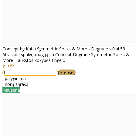
Concept by Katia Symmetric Socks & More - Degrade siūlai 53
Atraskite spalvų magiją su Concept Degradé Symmetric Socks &
More – aukštos kokybės finger..
95
€13
Į krepšelį
Į palyginimą
Į norų sąrašą
Naujiena