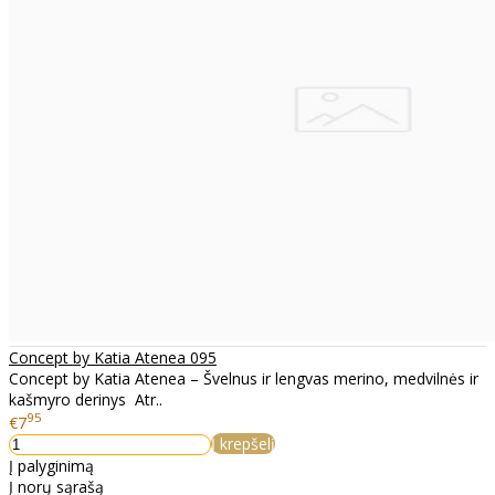
Concept by Katia Atenea 095
Concept by Katia Atenea – Švelnus ir lengvas merino, medvilnės ir
kašmyro derinys Atr..
95
€7
Į krepšelį
Į palyginimą
Į norų sąrašą