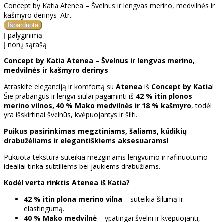
Concept by Katia Atenea – Švelnus ir lengvas merino, medvilnės ir
kašmyro derinys Atr..
Į palyginimą
Į norų sąrašą
Concept by Katia Atenea – Švelnus ir lengvas merino,
medvilnės ir kašmyro derinys
Atraskite eleganciją ir komfortą su
Atenea
iš
Concept by Katia
!
Šie prabangūs ir lengvi siūlai pagaminti iš
42 % itin plonos
merino vilnos, 40 % Mako medvilnės ir 18 % kašmyro
, todėl
yra išskirtinai švelnūs, kvėpuojantys ir šilti.
Puikus pasirinkimas megztiniams, šaliams, kūdikių
drabužėliams ir elegantiškiems aksesuarams!
Pūkuota tekstūra suteikia mezginiams lengvumo ir rafinuotumo –
idealiai tinka subtiliems bei jaukiems drabužiams.
Kodėl verta rinktis Atenea iš Katia?
42 % itin plona merino vilna
– suteikia šilumą ir
elastingumą.
40 % Mako medvilnė
– ypatingai švelni ir kvėpuojanti,