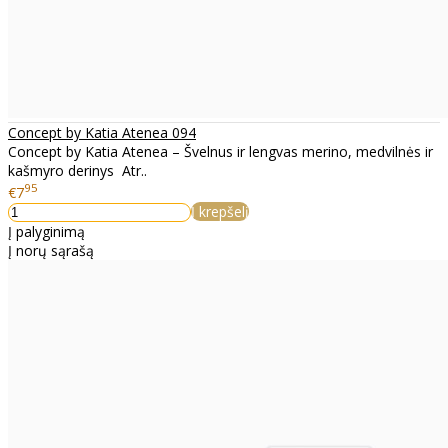
Concept by Katia Atenea 094
Concept by Katia Atenea – Švelnus ir lengvas merino, medvilnės ir
kašmyro derinys Atr..
95
€7
Į krepšelį
Į palyginimą
Į norų sąrašą