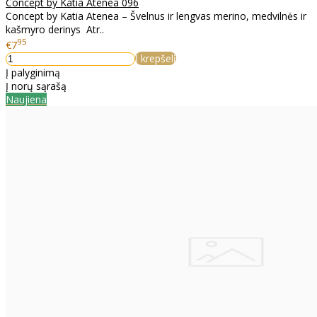
Concept by Katia Atenea 096
Concept by Katia Atenea – Švelnus ir lengvas merino, medvilnės ir
kašmyro derinys Atr..
95
€7
Į krepšelį
Į palyginimą
Į norų sąrašą
Naujiena