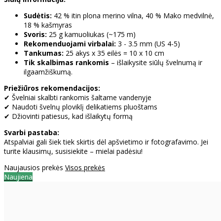
Sudėtis:
42 % itin plona merino vilna, 40 % Mako medvilnė,
18 % kašmyras
Svoris:
25 g kamuoliukas (~175 m)
Rekomenduojami virbalai:
3 - 3.5 mm (US 4-5)
Tankumas:
25 akys x 35 eilės = 10 x 10 cm
Tik skalbimas rankomis
– išlaikysite siūlų švelnumą ir
ilgaamžiškumą.
Priežiūros rekomendacijos:
✔ Švelniai skalbti rankomis šaltame vandenyje
✔ Naudoti švelnų ploviklį delikatiems pluoštams
✔ Džiovinti patiesus, kad išlaikytų formą
Svarbi pastaba:
Atspalviai gali šiek tiek skirtis dėl apšvietimo ir fotografavimo. Jei
turite klausimų, susisiekite – mielai padėsiu!
Naujausios prekės
Visos prekės
Naujiena