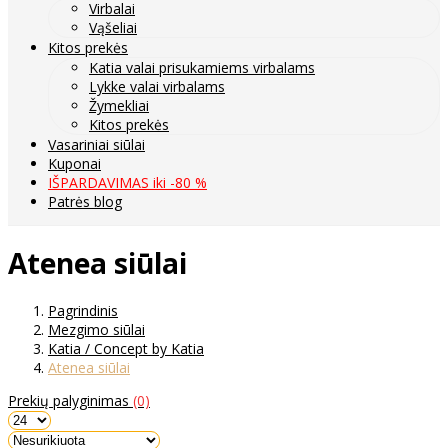
Virbalai
Vąšeliai
Kitos prekės
Katia valai prisukamiems virbalams
Lykke valai virbalams
Žymekliai
Kitos prekės
Vasariniai siūlai
Kuponai
IŠPARDAVIMAS iki -80 %
Patrės blog
Atenea siūlai
Pagrindinis
Mezgimo siūlai
Katia / Concept by Katia
Atenea siūlai
Prekių palyginimas
(0)