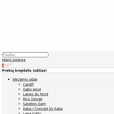
Mano paskyra
00
€0
0
Prekių krepšelis tuščias!
Mezgimo siūlai
Cardiff
Gabo wool
Laines du Nord
Rico Design
Sandnes Garn
Katia / Concept by Katia
Lana Gatto