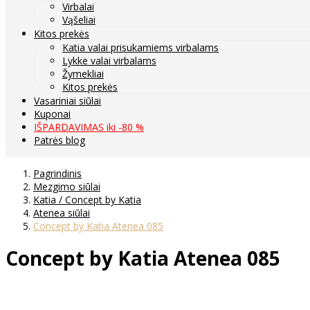
Virbalai
Vąšeliai
Kitos prekės
Katia valai prisukamiems virbalams
Lykke valai virbalams
Žymekliai
Kitos prekės
Vasariniai siūlai
Kuponai
IŠPARDAVIMAS iki -80 %
Patrės blog
Pagrindinis
Mezgimo siūlai
Katia / Concept by Katia
Atenea siūlai
Concept by Katia Atenea 085
Concept by Katia Atenea 085