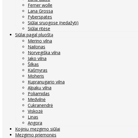
Ferner wolle
Lana Grossa
Fyberspates
Siūlai sruogose (nedažyti)
Siūlai ritėse
Siūlai pagal pluoštą
Merino vilna
Nailonas
Norvegiška vilna
Jako vilna
Šilkas
Kašmyras
Moheris
Kupranugario vilna
Alpakų vilna
Poliamidas
Medvilnė
Cukranendrė
Viskozė
Linas
Angora
Kojinių mezgimo siūlai
Mezgimo priemonės