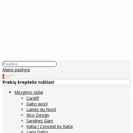
Mano paskyra
00
€0
0
Prekių krepšelis tuščias!
Mezgimo siūlai
Cardiff
Gabo wool
Laines du Nord
Rico Design
Sandnes Garn
Katia / Concept by Katia
Lana Gatto