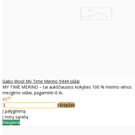
Gabo Wool My Time Merino 9444 siūlai
MY TIME MERINO – tai aukščiausios kokybės 100 % merino vilnos
mezgimo siūlai, pagaminti iš iti..
67
€5
Į krepšelį
Į palyginimą
Į norų sąrašą
Naujiena