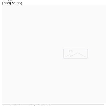
Į norų sąrašą