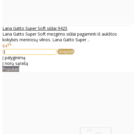
Lana Gatto Super Soft siūlai 9425
Lana Gatto Super Soft mezgimo siūlai pagaminti iš aukštos
kokybės merinosų vilnos. Lana Gatto Super ..
99
€4
Į krepšelį
Į palyginimą
Į norų sąrašą
Populiari