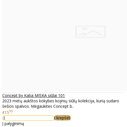
Concept by Katia MISKA siūlai 101
2023 metų aukštos kokybės kojinių siūlų kolekcija, kurią sudaro
šešios spalvos. Mėgaukitės Concept b..
95
€15
Į krepšelį
Į palyginimą