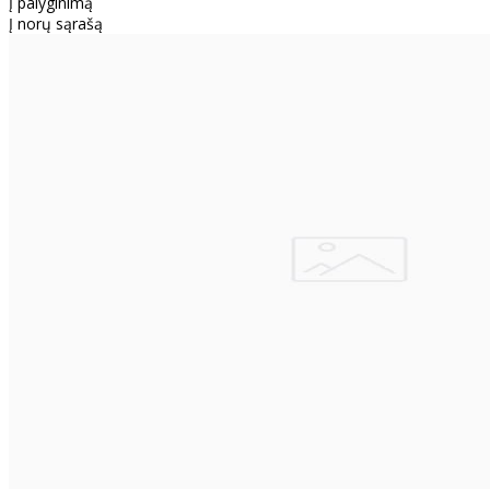
Į palyginimą
Į norų sąrašą