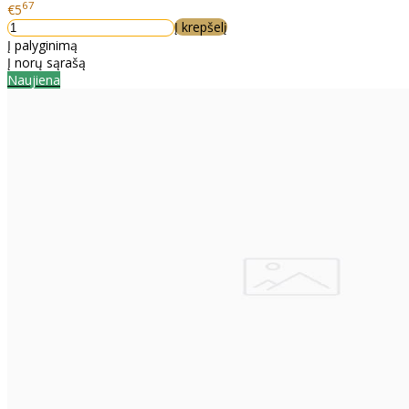
67
€5
Į krepšelį
Į palyginimą
Į norų sąrašą
Naujiena