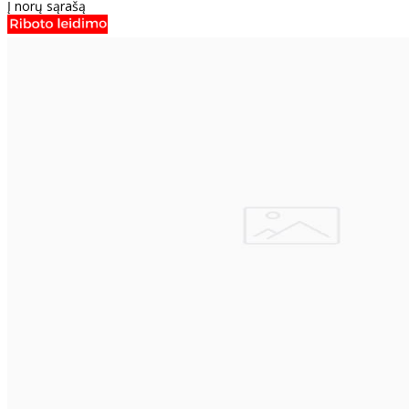
Į norų sąrašą