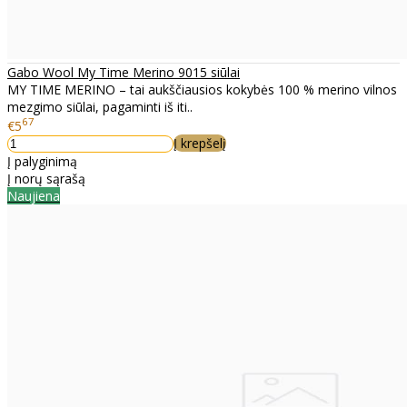
Gabo Wool My Time Merino 9015 siūlai
MY TIME MERINO – tai aukščiausios kokybės 100 % merino vilnos
mezgimo siūlai, pagaminti iš iti..
67
€5
Į krepšelį
Į palyginimą
Į norų sąrašą
Naujiena