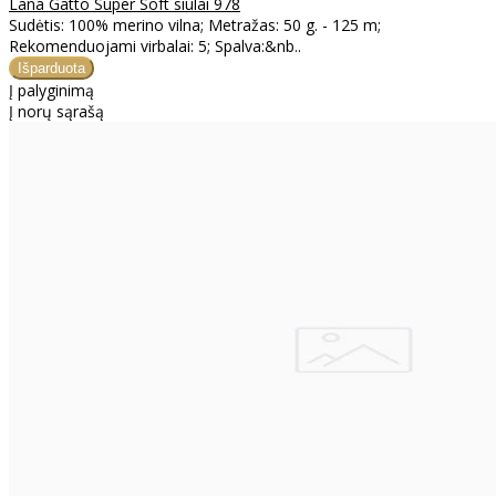
Lana Gatto Super Soft siūlai 978
Sudėtis: 100% merino vilna; Metražas: 50 g. - 125 m;
Rekomenduojami virbalai: 5; Spalva:&nb..
Į palyginimą
Į norų sąrašą