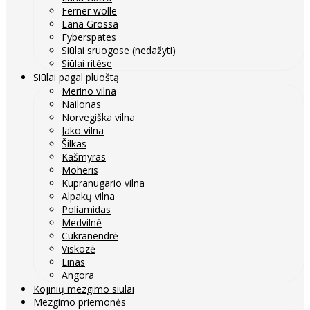
Ferner wolle
Lana Grossa
Fyberspates
Siūlai sruogose (nedažyti)
Siūlai ritėse
Siūlai pagal pluoštą
Merino vilna
Nailonas
Norvegiška vilna
Jako vilna
Šilkas
Kašmyras
Moheris
Kupranugario vilna
Alpakų vilna
Poliamidas
Medvilnė
Cukranendrė
Viskozė
Linas
Angora
Kojinių mezgimo siūlai
Mezgimo priemonės