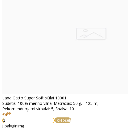
Lana Gatto Super Soft siūlai 10001
Sudėtis: 100% merino vilna; Metražas: 50 g. - 125 m;
Rekomenduojami virbalai: 5; Spalva: 10..
99
€4
Į krepšelį
Į palyginimą