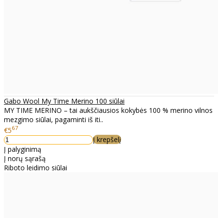
Gabo Wool My Time Merino 100 siūlai
MY TIME MERINO – tai aukščiausios kokybės 100 % merino vilnos
mezgimo siūlai, pagaminti iš iti..
67
€5
Į krepšelį
Į palyginimą
Į norų sąrašą
Riboto leidimo siūlai