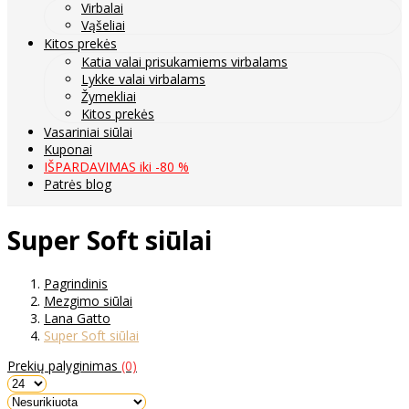
Virbalai
Vąšeliai
Kitos prekės
Katia valai prisukamiems virbalams
Lykke valai virbalams
Žymekliai
Kitos prekės
Vasariniai siūlai
Kuponai
IŠPARDAVIMAS iki -80 %
Patrės blog
Super Soft siūlai
Pagrindinis
Mezgimo siūlai
Lana Gatto
Super Soft siūlai
Prekių palyginimas
(0)