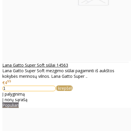
Lana Gatto Super Soft siūlai 14563
Lana Gatto Super Soft mezgimo siūlai pagaminti iš aukštos
kokybės merinosų vilnos. Lana Gatto Super ..
99
€4
Į krepšelį
Į palyginimą
Į norų sąrašą
Populiari