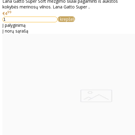
Lana Gatto Super Soft mezgimo siūlai pagaminti iš aukštos
kokybės merinosų vilnos. Lana Gatto Super ..
99
€4
Į krepšelį
Į palyginimą
Į norų sąrašą