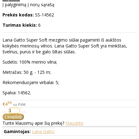
Į palyginimą
Į norų sąrašą
Prekės kodas:
SS-14562
Turimas kiekis:
6
Lana Gatto Super Soft mezgimo siūlai pagaminti iš aukštos
kokybės merinosų vilnos. Lana Gatto Super Soft yra minkštas,
švelnus, purus ir be galo šiltas siūlas.
Sudėtis: 100% merino vilna;
Metražas: 50 g. - 125 m;
Rekomenduojami virbalai: 5;
Spalva: 14562.
99
€4
su PVM
Turite klausimų apie šią prekę?
Klauskite
Gamintojas:
Lana Gatto