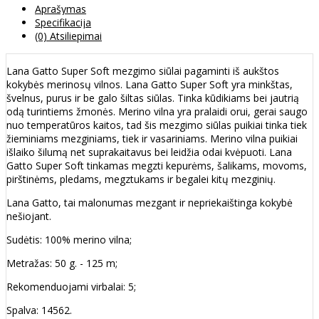
Aprašymas
Specifikacija
(0) Atsiliepimai
Lana Gatto Super Soft mezgimo siūlai pagaminti iš aukštos
kokybės merinosų vilnos. Lana Gatto Super Soft yra minkštas,
švelnus, purus ir be galo šiltas siūlas. Tinka kūdikiams bei jautrią
odą turintiems žmonės. Merino vilna yra pralaidi orui, gerai saugo
nuo temperatūros kaitos, tad šis mezgimo siūlas puikiai tinka tiek
žieminiams mezginiams, tiek ir vasariniams. Merino vilna puikiai
išlaiko šilumą net suprakaitavus bei leidžia odai kvėpuoti. Lana
Gatto Super Soft tinkamas megzti kepurėms, šalikams, movoms,
pirštinėms, pledams, megztukams ir begalei kitų mezginių.
Lana Gatto, tai malonumas mezgant ir nepriekaištinga kokybė
nešiojant.
Sudėtis: 100% merino vilna;
Metražas: 50 g. - 125 m;
Rekomenduojami virbalai: 5;
Spalva: 14562.