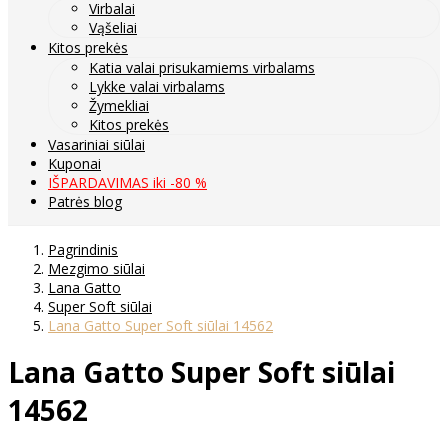
Virbalai
Vąšeliai
Kitos prekės
Katia valai prisukamiems virbalams
Lykke valai virbalams
Žymekliai
Kitos prekės
Vasariniai siūlai
Kuponai
IŠPARDAVIMAS iki -80 %
Patrės blog
Pagrindinis
Mezgimo siūlai
Lana Gatto
Super Soft siūlai
Lana Gatto Super Soft siūlai 14562
Lana Gatto Super Soft siūlai
14562