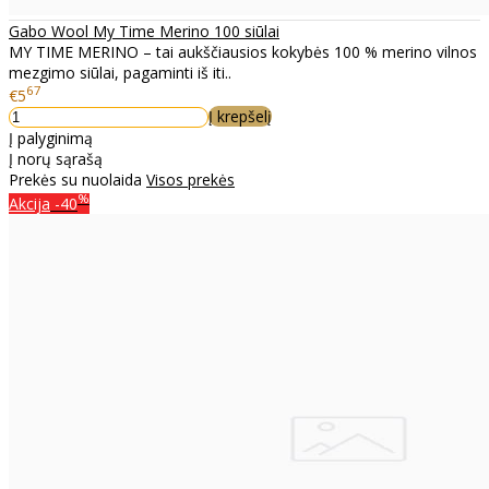
Gabo Wool My Time Merino 100 siūlai
MY TIME MERINO – tai aukščiausios kokybės 100 % merino vilnos
mezgimo siūlai, pagaminti iš iti..
67
€5
Į krepšelį
Į palyginimą
Į norų sąrašą
Prekės su nuolaida
Visos prekės
%
Akcija
-40