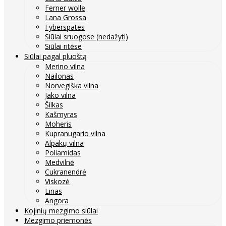
Ferner wolle
Lana Grossa
Fyberspates
Siūlai sruogose (nedažyti)
Siūlai ritėse
Siūlai pagal pluoštą
Merino vilna
Nailonas
Norvegiška vilna
Jako vilna
Šilkas
Kašmyras
Moheris
Kupranugario vilna
Alpakų vilna
Poliamidas
Medvilnė
Cukranendrė
Viskozė
Linas
Angora
Kojinių mezgimo siūlai
Mezgimo priemonės