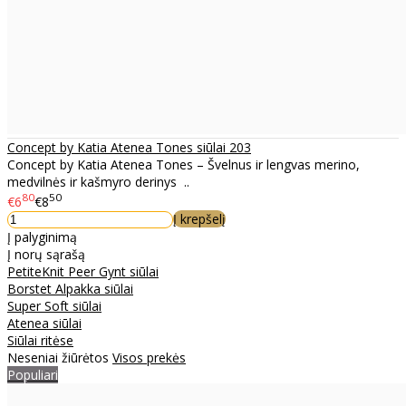
Concept by Katia Atenea Tones siūlai 203
Concept by Katia Atenea Tones – Švelnus ir lengvas merino,
medvilnės ir kašmyro derinys ..
80
50
€6
€8
Į krepšelį
Į palyginimą
Į norų sąrašą
PetiteKnit Peer Gynt siūlai
Borstet Alpakka siūlai
Super Soft siūlai
Atenea siūlai
Siūlai ritėse
Neseniai žiūrėtos
Visos prekės
Populiari