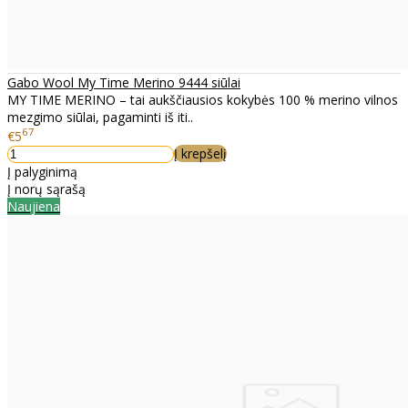
Gabo Wool My Time Merino 9444 siūlai
MY TIME MERINO – tai aukščiausios kokybės 100 % merino vilnos
mezgimo siūlai, pagaminti iš iti..
67
€5
Į krepšelį
Į palyginimą
Į norų sąrašą
Naujiena