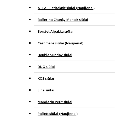
ATLAS Petiteknit siūlai (Naujiena!)
Ballerina Chunky Mohair siūlai
Borstet Alpakka siūlai
Cashmere siūlai (Naujiena!)
Double Sunday siūlai
DUO siūlai
KOS siūlai
Line siūlai
Mandarin Petit siūlai
Paljett siūlai (Naujiena!)