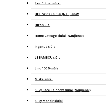
Fair Cotton siūlai
HELI SOCKS siūlai (Naujiena!)
Hiro siūlai
Home Cottage siūlai (Naujiena!)
Ingenua siūlai
LE BAMBOU siūlai
Lino 100 % siūlai
Miska siūlai
Silky Lace Rainbow siūlai (Naujiena!)
Silky Mohair siūlai