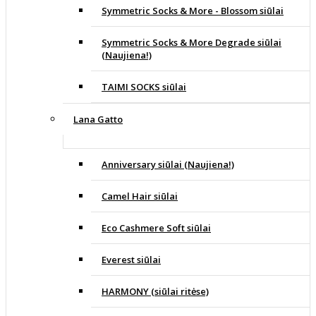
Symmetric Socks & More - Blossom siūlai
Symmetric Socks & More Degrade siūlai
(Naujiena!)
TAIMI SOCKS siūlai
Lana Gatto
Anniversary siūlai (Naujiena!)
Camel Hair siūlai
Eco Cashmere Soft siūlai
Everest siūlai
HARMONY (siūlai ritėse)