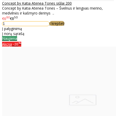
Concept by Katia Atenea Tones siūlai 200
Concept by Katia Atenea Tones – Švelnus ir lengvas merino,
medvilnės ir kašmyro derinys ..
80
50
€6
€8
Į krepšelį
Į palyginimą
Į norų sąrašą
Naujiena
%
Akcija
-20