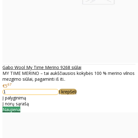
Gabo Wool My Time Merino 9268 siūlai
MY TIME MERINO – tai aukščiausios kokybės 100 % merino vilnos
mezgimo siūlai, pagaminti iš iti..
67
€5
Į krepšelį
Į palyginimą
Į norų sąrašą
Naujiena