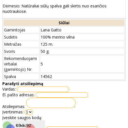
Dėmesio: Natūraliai siūlų spalva gali skirtis nuo esančios
nuotraukose.
Siūlai
Gamintojas
Lana Gatto
Sudėtis
100% merino vilna
Metražas
125 m.
Svoris
50 g.
Rekomenduojami
virbalai
5
(gamintojo) Nr:
Spalva
14562
Parašyti atsiliepimą
Vardas:
El. pašto adresas:
Atsiliepimas:
Įvertinimas:
Įveskite saugos kodą: