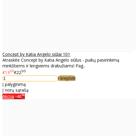
Concept by Katia Angelo siūlai 101
Atraskite Concept by Katia Angelo siūlus - puikų pasirinkimą
minkštiems ir lengviems drabužiams! Pag..
50
50
€13
€22
Į krepšelį
Į palyginimą
Į norų sąrašą
%
Akcija
-40