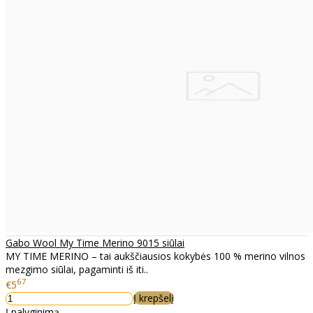
Gabo Wool My Time Merino 9015 siūlai
MY TIME MERINO – tai aukščiausios kokybės 100 % merino vilnos
mezgimo siūlai, pagaminti iš iti..
67
€5
Į krepšelį
Į palyginimą