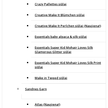
Crazy Pallettes siūlai
Creative Make It Blümchen siūlai
Creative Make It Perlchen siūlai (Naujiena!)
Essentials baby alpaca & silk siūlai
Essentials Super Kid Mohair Loves Silk
Glamorous Glitter siūlai
Essentials Super Kid Mohair Loves Silk Print
siūlai
Make in Tweed siūlai
Sandnes Garn
Atlas (Naujiena!)