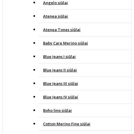
Angelo siūlai
Atenea siūlai
Atenea Tones siūlai
Baby Care Merino siūlai
Blue Jeans I siūlai
Blue Jeans II siūlai
Blue Jeans III siūlai
Blue Jeans IV siūlai
Boho lino siūlai
Cotton Merino Fine siūlai