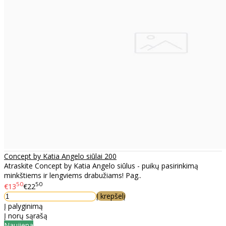
Concept by Katia Angelo siūlai 200
Atraskite Concept by Katia Angelo siūlus - puikų pasirinkimą
minkštiems ir lengviems drabužiams! Pag..
50
50
€13
€22
Į krepšelį
Į palyginimą
Į norų sąrašą
Naujiena