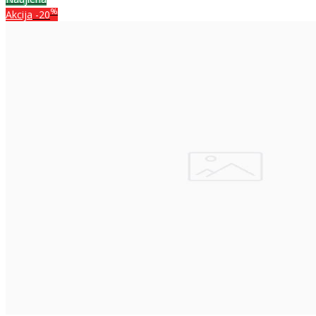
%
Akcija
-20