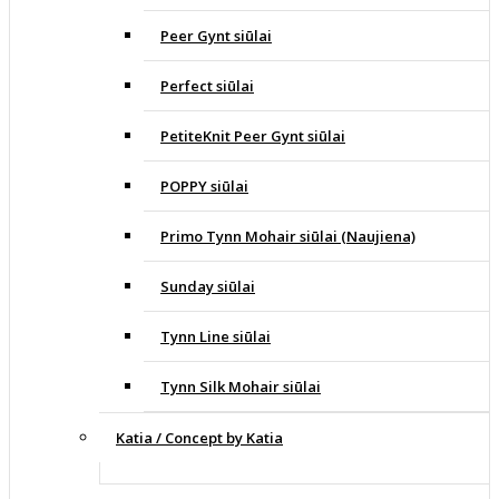
Peer Gynt siūlai
Perfect siūlai
PetiteKnit Peer Gynt siūlai
POPPY siūlai
Primo Tynn Mohair siūlai (Naujiena)
Sunday siūlai
Tynn Line siūlai
Tynn Silk Mohair siūlai
Katia / Concept by Katia