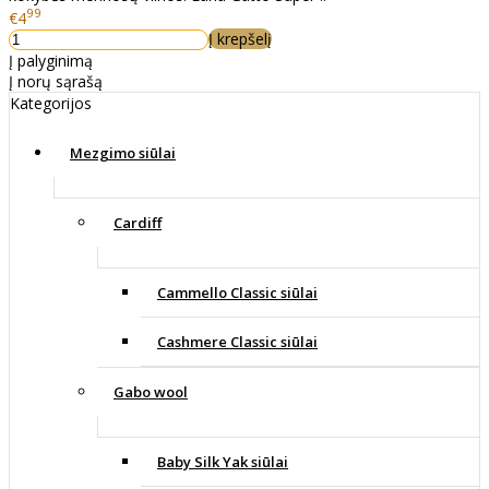
99
€4
Į krepšelį
Į palyginimą
Į norų sąrašą
Kategorijos
Mezgimo siūlai
Cardiff
Cammello Classic siūlai
Cashmere Classic siūlai
Gabo wool
Baby Silk Yak siūlai