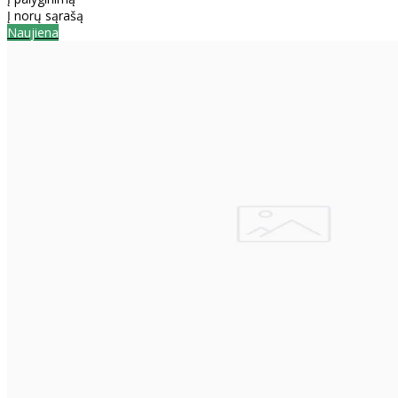
Į norų sąrašą
Naujiena