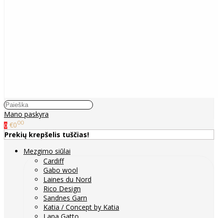
Mano paskyra
00
€0
0
Prekių krepšelis tuščias!
Mezgimo siūlai
Cardiff
Gabo wool
Laines du Nord
Rico Design
Sandnes Garn
Katia / Concept by Katia
Lana Gatto