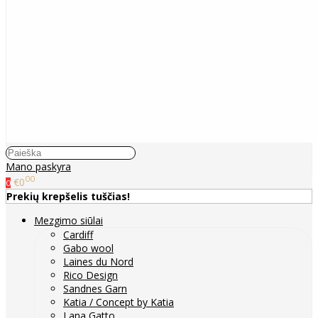
Mano paskyra
00
€0
0
Prekių krepšelis tuščias!
Mezgimo siūlai
Cardiff
Gabo wool
Laines du Nord
Rico Design
Sandnes Garn
Katia / Concept by Katia
Lana Gatto