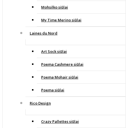
Mohsilko siūlai
My Time Merino siūlai
Laines du Nord
Art Sock siūlai
Poema Cashmere siūlai
Poema Mohair siūlai
Poema siūlai
Rico Design
Crazy Pallettes siūlai