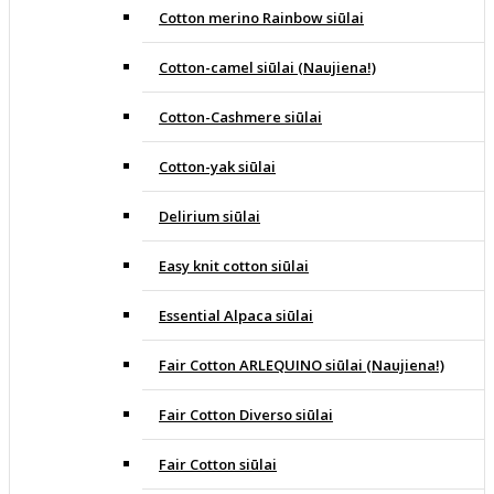
Cotton merino Rainbow siūlai
Cotton-camel siūlai (Naujiena!)
Cotton-Cashmere siūlai
Cotton-yak siūlai
Delirium siūlai
Easy knit cotton siūlai
Essential Alpaca siūlai
Fair Cotton ARLEQUINO siūlai (Naujiena!)
Fair Cotton Diverso siūlai
Fair Cotton siūlai