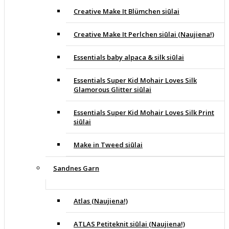
Creative Make It Blümchen siūlai
Creative Make It Perlchen siūlai (Naujiena!)
Essentials baby alpaca & silk siūlai
Essentials Super Kid Mohair Loves Silk
Glamorous Glitter siūlai
Essentials Super Kid Mohair Loves Silk Print
siūlai
Make in Tweed siūlai
Sandnes Garn
Atlas (Naujiena!)
ATLAS Petiteknit siūlai (Naujiena!)