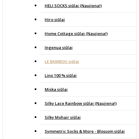
HELI SOCKS siūlai (Naujiena!)
Hiro siūlai
Home Cottage siūlai (Naujiena!)
Ingenua siūlai
LE BAMBOU siūlai
Lino 100 % siūlai
Miska siūlai
Silky Lace Rainbow siūlai (Naujiena!)
Silky Mohair siūlai
Symmetric Socks & More - Blossom siūlai