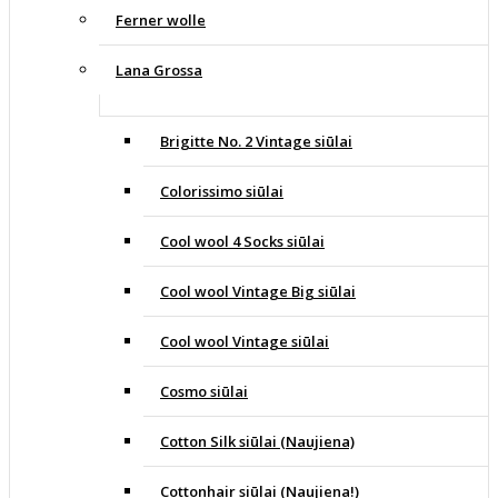
Ferner wolle
Lana Grossa
Brigitte No. 2 Vintage siūlai
Colorissimo siūlai
Cool wool 4 Socks siūlai
Cool wool Vintage Big siūlai
Cool wool Vintage siūlai
Cosmo siūlai
Cotton Silk siūlai (Naujiena)
Cottonhair siūlai (Naujiena!)