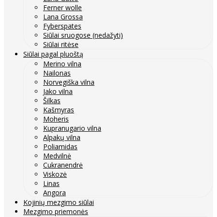
Ferner wolle
Lana Grossa
Fyberspates
Siūlai sruogose (nedažyti)
Siūlai ritėse
Siūlai pagal pluoštą
Merino vilna
Nailonas
Norvegiška vilna
Jako vilna
Šilkas
Kašmyras
Moheris
Kupranugario vilna
Alpakų vilna
Poliamidas
Medvilnė
Cukranendrė
Viskozė
Linas
Angora
Kojinių mezgimo siūlai
Mezgimo priemonės