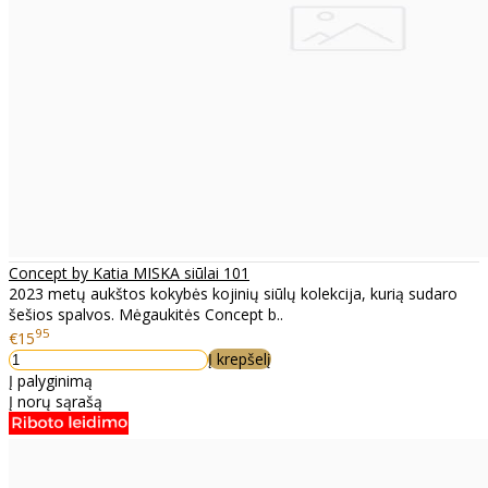
Concept by Katia MISKA siūlai 101
2023 metų aukštos kokybės kojinių siūlų kolekcija, kurią sudaro
šešios spalvos. Mėgaukitės Concept b..
95
€15
Į krepšelį
Į palyginimą
Į norų sąrašą