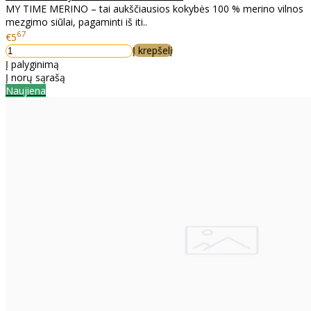
MY TIME MERINO – tai aukščiausios kokybės 100 % merino vilnos
mezgimo siūlai, pagaminti iš iti..
67
€5
Į krepšelį
Į palyginimą
Į norų sąrašą
Naujiena