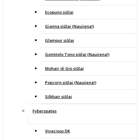
Ecopuno siūlai
Gianna siūlai (Naujiena!)
Glamour siūlai
Gomitolo Tono siūlai (Naujiena!)
Mohair di Gio siūlai
Popcorn siūlai (Naujiena!)
Silkhair siūlai
Fyberspates
Vivacious DK