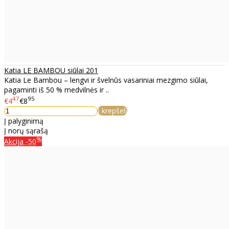
Katia LE BAMBOU siūlai 201
Katia Le Bambou – lengvi ir švelnūs vasariniai mezgimo siūlai,
pagaminti iš 50 % medvilnės ir ..
47
95
€4
€8
Į krepšelį
Į palyginimą
Į norų sąrašą
%
Akcija
-50