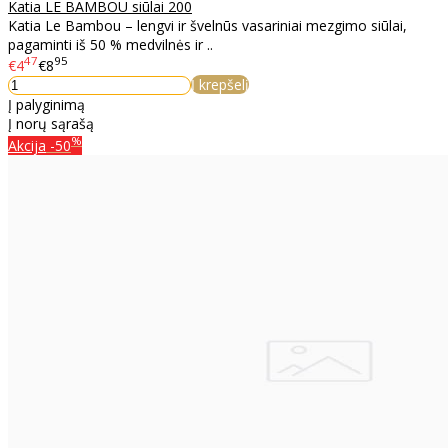
Katia LE BAMBOU siūlai 200
Katia Le Bambou – lengvi ir švelnūs vasariniai mezgimo siūlai,
pagaminti iš 50 % medvilnės ir ..
47
95
€4
€8
Į krepšelį
Į palyginimą
Į norų sąrašą
%
Akcija
-50