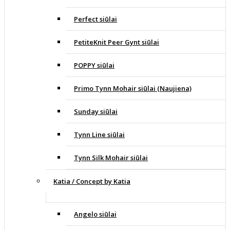
Perfect siūlai
PetiteKnit Peer Gynt siūlai
POPPY siūlai
Primo Tynn Mohair siūlai (Naujiena)
Sunday siūlai
Tynn Line siūlai
Tynn Silk Mohair siūlai
Katia / Concept by Katia
Angelo siūlai