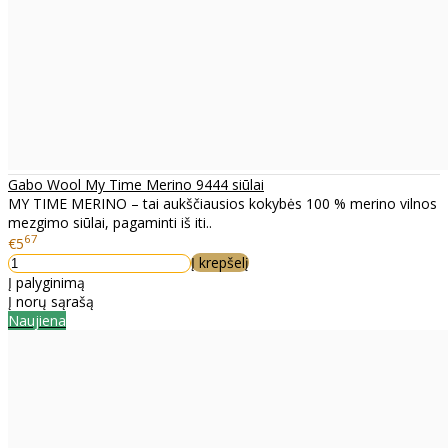
Gabo Wool My Time Merino 9444 siūlai
MY TIME MERINO – tai aukščiausios kokybės 100 % merino vilnos
mezgimo siūlai, pagaminti iš iti..
67
€5
Į krepšelį
Į palyginimą
Į norų sąrašą
Naujiena