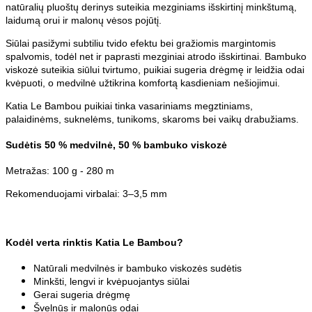
natūralių pluoštų derinys suteikia mezginiams išskirtinį minkštumą,
laidumą orui ir malonų vėsos pojūtį.
Siūlai pasižymi subtiliu tvido efektu bei gražiomis margintomis
spalvomis, todėl net ir paprasti mezginiai atrodo išskirtinai. Bambuko
viskozė suteikia siūlui tvirtumo, puikiai sugeria drėgmę ir leidžia odai
kvėpuoti, o medvilnė užtikrina komfortą kasdieniam nešiojimui.
Katia Le Bambou puikiai tinka vasariniams megztiniams,
palaidinėms, suknelėms, tunikoms, skaroms bei vaikų drabužiams.
Sudėtis 50 % medvilnė, 50 % bambuko viskozė
Metražas: 100 g - 280 m
​Rekomenduojami virbalai: 3–3,5 mm
Kodėl verta rinktis Katia Le Bambou?
Natūrali medvilnės ir bambuko viskozės sudėtis
Minkšti, lengvi ir kvėpuojantys siūlai
Gerai sugeria drėgmę
Švelnūs ir malonūs odai