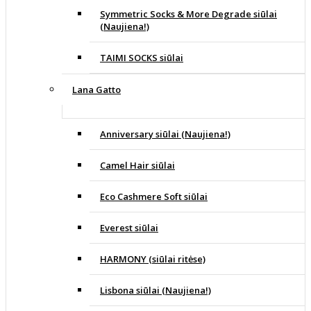
Symmetric Socks & More Degrade siūlai
(Naujiena!)
TAIMI SOCKS siūlai
Lana Gatto
Anniversary siūlai (Naujiena!)
Camel Hair siūlai
Eco Cashmere Soft siūlai
Everest siūlai
HARMONY (siūlai ritėse)
Lisbona siūlai (Naujiena!)