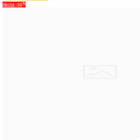
%
Akcija
-50