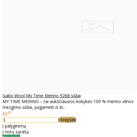
Gabo Wool My Time Merino 9268 siūlai
MY TIME MERINO – tai aukščiausios kokybės 100 % merino vilnos
mezgimo siūlai, pagaminti iš iti..
67
€5
Į krepšelį
Į palyginimą
Į norų sąrašą