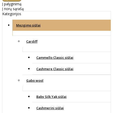
Į palyginimą
Į norų sąrašą
Kategorijos
Mezgimo siūlai
Cardiff
Cammello Classic siūlai
Cashmere Classic siūlai
Gabo wool
Baby Silk Yak siūlai
Cashmerini siūlai