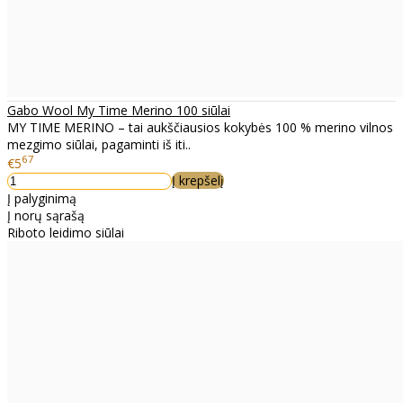
Gabo Wool My Time Merino 100 siūlai
MY TIME MERINO – tai aukščiausios kokybės 100 % merino vilnos
mezgimo siūlai, pagaminti iš iti..
67
€5
Į krepšelį
Į palyginimą
Į norų sąrašą
Riboto leidimo siūlai