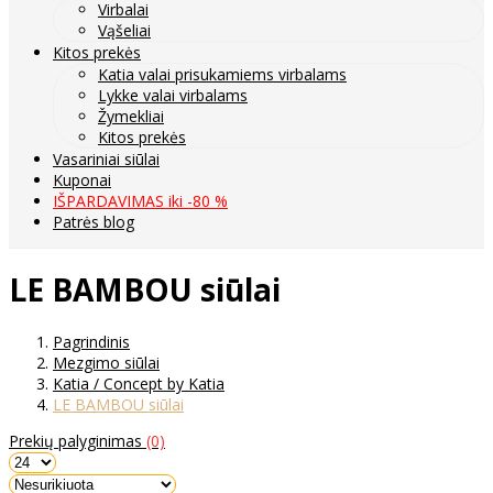
Virbalai
Vąšeliai
Kitos prekės
Katia valai prisukamiems virbalams
Lykke valai virbalams
Žymekliai
Kitos prekės
Vasariniai siūlai
Kuponai
IŠPARDAVIMAS iki -80 %
Patrės blog
LE BAMBOU siūlai
Pagrindinis
Mezgimo siūlai
Katia / Concept by Katia
LE BAMBOU siūlai
Prekių palyginimas
(0)