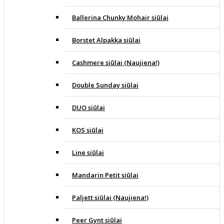
Ballerina Chunky Mohair siūlai
Borstet Alpakka siūlai
Cashmere siūlai (Naujiena!)
Double Sunday siūlai
DUO siūlai
KOS siūlai
Line siūlai
Mandarin Petit siūlai
Paljett siūlai (Naujiena!)
Peer Gynt siūlai