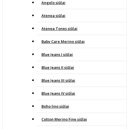
Angelo siūlai
Atenea siūlai
Atenea Tones siūlai
Baby Care Merino siūlai
Blue Jeans I siūlai
Blue Jeans II siūlai
Blue Jeans III siūlai
Blue Jeans IV siūlai
Boho lino siūlai
Cotton Merino Fine siūlai