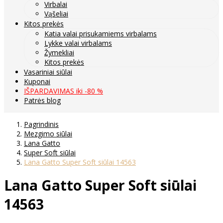
Virbalai
Vąšeliai
Kitos prekės
Katia valai prisukamiems virbalams
Lykke valai virbalams
Žymekliai
Kitos prekės
Vasariniai siūlai
Kuponai
IŠPARDAVIMAS iki -80 %
Patrės blog
Pagrindinis
Mezgimo siūlai
Lana Gatto
Super Soft siūlai
Lana Gatto Super Soft siūlai 14563
Lana Gatto Super Soft siūlai
14563