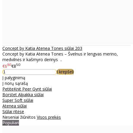
Concept by Katia Atenea Tones siūlai 203
Concept by Katia Atenea Tones – Švelnus ir lengvas merino,
medvilnės ir kašmyro derinys ..
80
50
€6
€8
Į krepšelį
Į palyginimą
Į norų sąrašą
PetiteKnit Peer Gynt siūlai
Borstet Alpakka siūlai
Super Soft siūlai
Atenea siūlai
Siūlai ritėse
Neseniai žiūrėtos
Visos prekės
Populiari