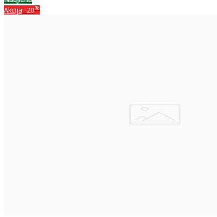
%
Akcija
-20