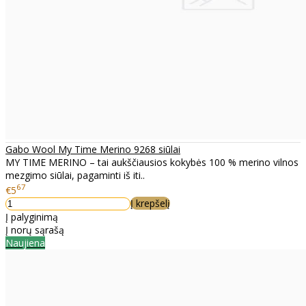
Gabo Wool My Time Merino 9268 siūlai
MY TIME MERINO – tai aukščiausios kokybės 100 % merino vilnos
mezgimo siūlai, pagaminti iš iti..
67
€5
Į krepšelį
Į palyginimą
Į norų sąrašą
Naujiena