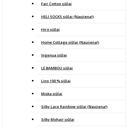
Fair Cotton siūlai
HELI SOCKS siūlai (Naujiena!)
Hiro siūlai
Home Cottage siūlai (Naujiena!)
Ingenua siūlai
LE BAMBOU siūlai
Lino 100 % siūlai
Miska siūlai
Silky Lace Rainbow siūlai (Naujiena!)
Silky Mohair siūlai