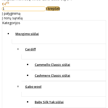
99
€4
Į krepšelį
Į palyginimą
Į norų sąrašą
Kategorijos
Mezgimo siūlai
Cardiff
Cammello Classic siūlai
Cashmere Classic siūlai
Gabo wool
Baby Silk Yak siūlai