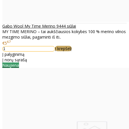
Gabo Wool My Time Merino 9444 siūlai
MY TIME MERINO – tai aukščiausios kokybės 100 % merino vilnos
mezgimo siūlai, pagaminti iš iti..
67
€5
Į krepšelį
Į palyginimą
Į norų sąrašą
Naujiena