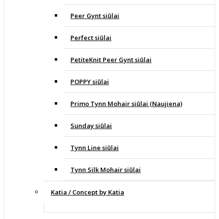
Peer Gynt siūlai
Perfect siūlai
PetiteKnit Peer Gynt siūlai
POPPY siūlai
Primo Tynn Mohair siūlai (Naujiena)
Sunday siūlai
Tynn Line siūlai
Tynn Silk Mohair siūlai
Katia / Concept by Katia