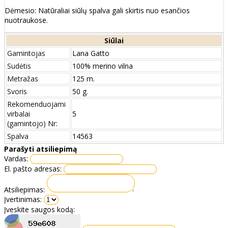
Dėmesio: Natūraliai siūlų spalva gali skirtis nuo esančios
nuotraukose.
Siūlai
Gamintojas
Lana Gatto
Sudėtis
100% merino vilna
Metražas
125 m.
Svoris
50 g.
Rekomenduojami
virbalai
5
(gamintojo) Nr:
Spalva
14563
Parašyti atsiliepimą
Vardas:
El. pašto adresas:
Atsiliepimas:
Įvertinimas:
Įveskite saugos kodą: