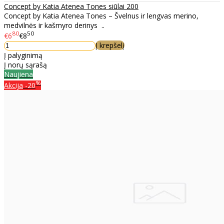
Concept by Katia Atenea Tones siūlai 200
Concept by Katia Atenea Tones – Švelnus ir lengvas merino,
medvilnės ir kašmyro derinys ..
80
50
€6
€8
Į krepšelį
Į palyginimą
Į norų sąrašą
Naujiena
%
Akcija
-20