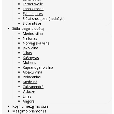
Ferner wolle
Lana Grossa
Fyberspates
Siūlai sruogose (nedažyti)
Siūlai ritėse
Siūlai pagal pluoštą
Merino vilna
Nailonas
Norvegiška vilna
Jako vilna
Šilkas
Kašmyras
Moheris
Kupranugario vilna
Alpakų vilna
Poliamidas
Medvilnė
Cukranendrė
Viskozė
Linas
Angora
Kojinių mezgimo siūlai
Mezgimo priemonės