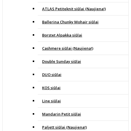
ATLAS Petiteknit siūlai (Naujiena!)
Ballerina Chunky Mohair siūlai
Borstet Alpakka siūlai
Cashmere siūlai (Naujiena!)
Double Sunday siūlai
DUO siūlai
KOS siūlai
Line siūlai
Mandarin Petit siūlai
Paljett siūlai (Naujiena!)