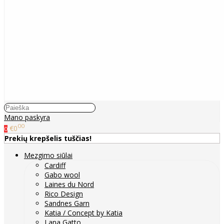
Mano paskyra
00
€0
0
Prekių krepšelis tuščias!
Mezgimo siūlai
Cardiff
Gabo wool
Laines du Nord
Rico Design
Sandnes Garn
Katia / Concept by Katia
Lana Gatto