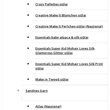
Crazy Pallettes siūlai
Creative Make It Blümchen siūlai
Creative Make It Perlchen siūlai (Naujiena!)
Essentials baby alpaca & silk siūlai
Essentials Super Kid Mohair Loves Silk
Glamorous Glitter siūlai
Essentials Super Kid Mohair Loves Silk Print
siūlai
Make in Tweed siūlai
Sandnes Garn
Atlas (Naujiena!)