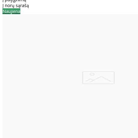
Į norų sąrašą
Naujiena