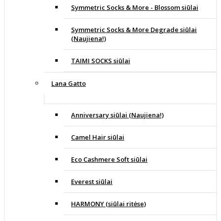
Symmetric Socks & More - Blossom siūlai
Symmetric Socks & More Degrade siūlai
(Naujiena!)
TAIMI SOCKS siūlai
Lana Gatto
Anniversary siūlai (Naujiena!)
Camel Hair siūlai
Eco Cashmere Soft siūlai
Everest siūlai
HARMONY (siūlai ritėse)