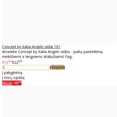
Concept by Katia Angelo siūlai 101
Atraskite Concept by Katia Angelo siūlus - puikų pasirinkimą
minkštiems ir lengviems drabužiams! Pag..
50
50
€13
€22
Į krepšelį
Į palyginimą
Į norų sąrašą
%
Akcija
-40