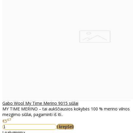
Gabo Wool My Time Merino 9015 siūlai
MY TIME MERINO – tai aukščiausios kokybės 100 % merino vilnos
mezgimo siūlai, pagaminti iš iti..
67
€5
Į krepšelį
Į palyginimą