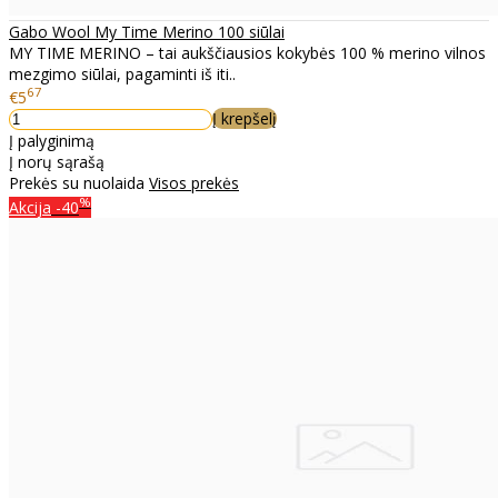
Gabo Wool My Time Merino 100 siūlai
MY TIME MERINO – tai aukščiausios kokybės 100 % merino vilnos
mezgimo siūlai, pagaminti iš iti..
67
€5
Į krepšelį
Į palyginimą
Į norų sąrašą
Prekės su nuolaida
Visos prekės
%
Akcija
-40