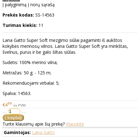
Į palyginimą
Į norų sąrašą
Prekės kodas:
SS-14563
Turimas kiekis:
11
Lana Gatto Super Soft mezgimo siūlai pagaminti iš aukštos
kokybės merinosų vilnos. Lana Gatto Super Soft yra minkštas,
švelnus, purus ir be galo šiltas siūlas.
Sudėtis: 100% merino vilna;
Metražas: 50 g. - 125 m;
Rekomenduojami virbalai: 5;
Spalva: 14563.
99
€4
su PVM
Turite klausimų apie šią prekę?
Klauskite
Gamintojas:
Lana Gatto