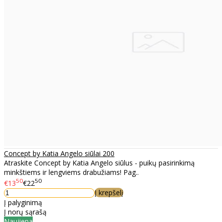
Concept by Katia Angelo siūlai 200
Atraskite Concept by Katia Angelo siūlus - puikų pasirinkimą
minkštiems ir lengviems drabužiams! Pag..
50
50
€13
€22
Į krepšelį
Į palyginimą
Į norų sąrašą
Naujiena