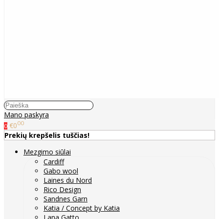
Mano paskyra
00
€0
0
Prekių krepšelis tuščias!
Mezgimo siūlai
Cardiff
Gabo wool
Laines du Nord
Rico Design
Sandnes Garn
Katia / Concept by Katia
Lana Gatto