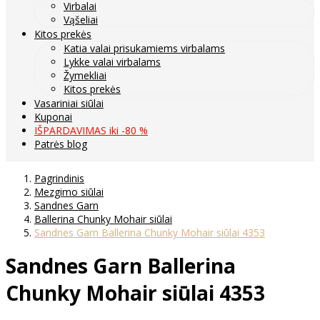
Virbalai
Vąšeliai
Kitos prekės
Katia valai prisukamiems virbalams
Lykke valai virbalams
Žymekliai
Kitos prekės
Vasariniai siūlai
Kuponai
IŠPARDAVIMAS iki -80 %
Patrės blog
Pagrindinis
Mezgimo siūlai
Sandnes Garn
Ballerina Chunky Mohair siūlai
Sandnes Garn Ballerina Chunky Mohair siūlai 4353
Sandnes Garn Ballerina
Chunky Mohair siūlai 4353