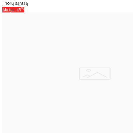
Į norų sąrašą
%
Akcija
-45