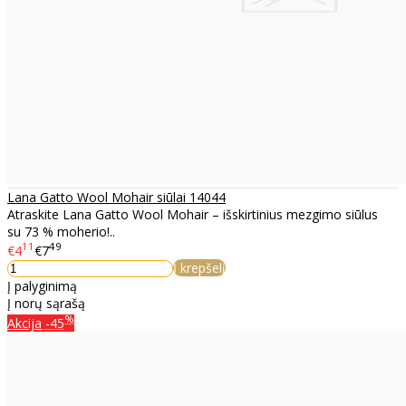
Lana Gatto Wool Mohair siūlai 14044
Atraskite Lana Gatto Wool Mohair – išskirtinius mezgimo siūlus
su 73 % moherio!..
11
49
€4
€7
Į krepšelį
Į palyginimą
Į norų sąrašą
%
Akcija
-45