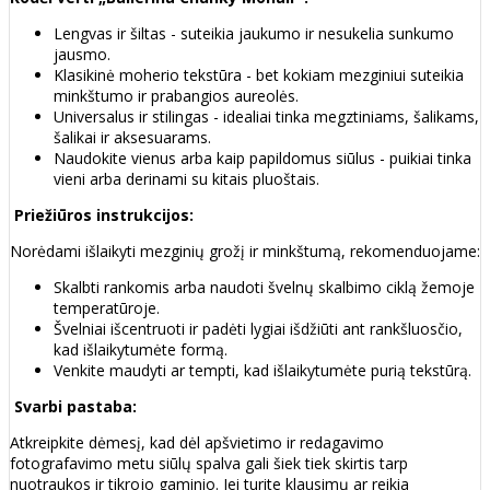
Lengvas ir šiltas - suteikia jaukumo ir nesukelia sunkumo
jausmo.
Klasikinė moherio tekstūra - bet kokiam mezginiui suteikia
minkštumo ir prabangios aureolės.
Universalus ir stilingas - idealiai tinka megztiniams, šalikams,
šalikai ir aksesuarams.
Naudokite vienus arba kaip papildomus siūlus - puikiai tinka
vieni arba derinami su kitais pluoštais.
Priežiūros instrukcijos:
Norėdami išlaikyti mezginių grožį ir minkštumą, rekomenduojame:
Skalbti rankomis arba naudoti švelnų skalbimo ciklą žemoje
temperatūroje.
Švelniai išcentruoti ir padėti lygiai išdžiūti ant rankšluosčio,
kad išlaikytumėte formą.
Venkite maudyti ar tempti, kad išlaikytumėte purią tekstūrą.
Svarbi pastaba:
Atkreipkite dėmesį, kad dėl apšvietimo ir redagavimo
fotografavimo metu siūlų spalva gali šiek tiek skirtis tarp
nuotraukos ir tikrojo gaminio. Jei turite klausimų ar reikia