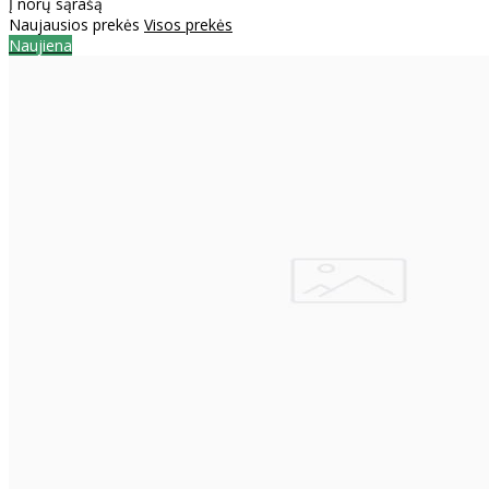
Į norų sąrašą
Naujausios prekės
Visos prekės
Naujiena