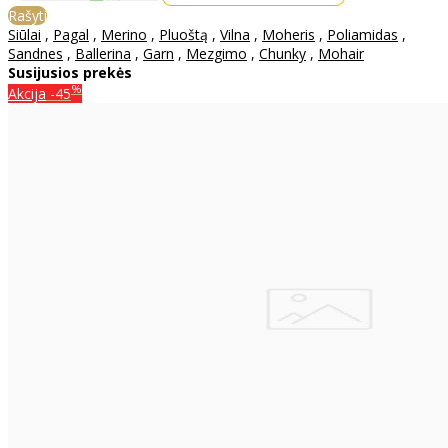
Rašyti
Siūlai
,
Pagal
,
Merino
,
Pluoštą
,
Vilna
,
Moheris
,
Poliamidas
,
Sandnes
,
Ballerina
,
Garn
,
Mezgimo
,
Chunky
,
Mohair
Susijusios prekės
%
Akcija
-45