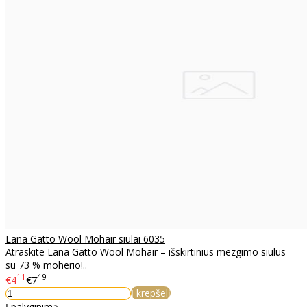
Lana Gatto Wool Mohair siūlai 6035
Atraskite Lana Gatto Wool Mohair – išskirtinius mezgimo siūlus
su 73 % moherio!..
11
49
€4
€7
Į krepšelį
Į palyginimą