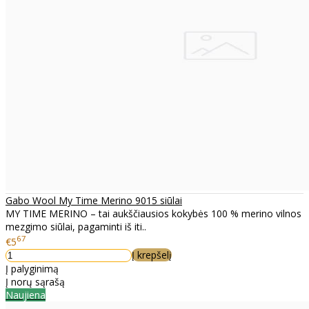
Gabo Wool My Time Merino 9015 siūlai
MY TIME MERINO – tai aukščiausios kokybės 100 % merino vilnos
mezgimo siūlai, pagaminti iš iti..
67
€5
Į krepšelį
Į palyginimą
Į norų sąrašą
Naujiena