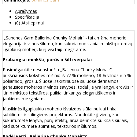
Aprašymas
Specifikacija
(0) Atsiliepimai
„Sandnes Garn Ballerina Chunky Mohair“ - tai amžina moherio
elegancija ir vilnos šiluma, kuri sukuria nuostabiai minkštą ir erdvų
ilgaplaukį moherį, kurį visi taip mėgstame.
Prabangiai minkšti, purūs ir šilti verpalai
Pasimėgaukite nesenstančiu „Ballerina Chunky Mohair“,
aukščiausios kokybės mišinio iš 77 % moherio, 18 % vilnos ir 5 %
poliamido, grožiu. Šiuose išskirtiniuose siūluose derinamos
geriausios moheros ir vilnos savybės, todėl jie yra lengvi, erdvūs ir
itin minkštos tekstūros, puikiai tinkantys elegantiškiems ir
jaukiems mezginiams.
Klasikinės ilgaplaukio moherio išvaizdos siūlai puikiai tinka
subtiliems ir stilingiems projektams. Naudokite jį vieną, kad
sukurtumėte lengvą, purų efektą, arba derinkite su kitais siūlais,
kad suteiktumėte apimties, tekstūros ir šilumos.
Kodėl verti „Ballerina Chunky Mohair“?