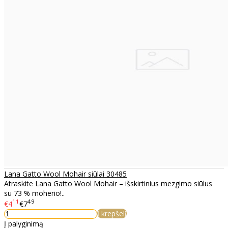
Lana Gatto Wool Mohair siūlai 30485
Atraskite Lana Gatto Wool Mohair – išskirtinius mezgimo siūlus
su 73 % moherio!..
11
49
€4
€7
Į krepšelį
Į palyginimą