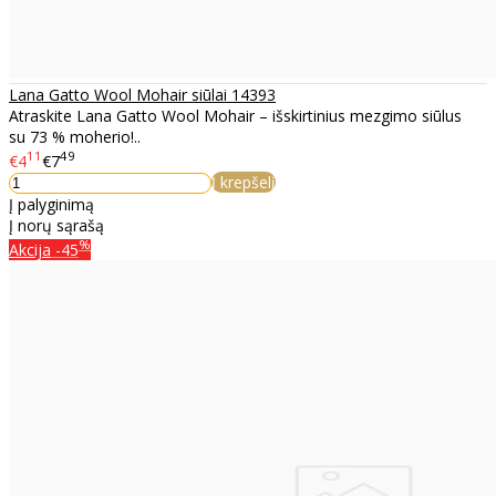
Lana Gatto Wool Mohair siūlai 14393
Atraskite Lana Gatto Wool Mohair – išskirtinius mezgimo siūlus
su 73 % moherio!..
11
49
€4
€7
Į krepšelį
Į palyginimą
Į norų sąrašą
%
Akcija
-45