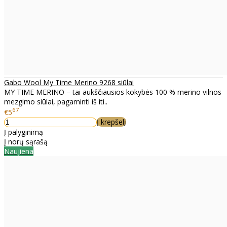
Gabo Wool My Time Merino 9268 siūlai
MY TIME MERINO – tai aukščiausios kokybės 100 % merino vilnos
mezgimo siūlai, pagaminti iš iti..
67
€5
Į krepšelį
Į palyginimą
Į norų sąrašą
Naujiena