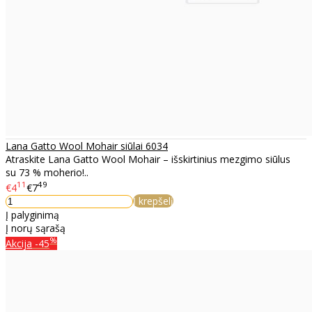
Lana Gatto Wool Mohair siūlai 6034
Atraskite Lana Gatto Wool Mohair – išskirtinius mezgimo siūlus
su 73 % moherio!..
11
49
€4
€7
Į krepšelį
Į palyginimą
Į norų sąrašą
%
Akcija
-45