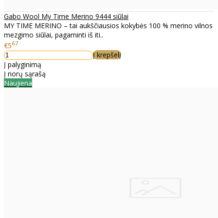
Gabo Wool My Time Merino 9444 siūlai
MY TIME MERINO – tai aukščiausios kokybės 100 % merino vilnos
mezgimo siūlai, pagaminti iš iti..
67
€5
Į krepšelį
Į palyginimą
Į norų sąrašą
Naujiena