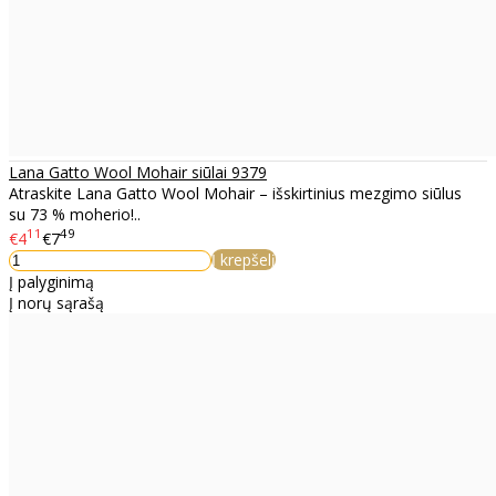
Lana Gatto Wool Mohair siūlai 9379
Atraskite Lana Gatto Wool Mohair – išskirtinius mezgimo siūlus
su 73 % moherio!..
11
49
€4
€7
Į krepšelį
Į palyginimą
Į norų sąrašą