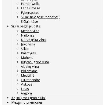
Ferner wolle
Lana Grossa
Fyberspates
Siūlai sruogose (nedažyti)
Siūlai ritėse
Siūlai pagal pluoštą
Merino vilna
Nailonas
Norvegiška vilna
Jako vilna
Šilkas
Kašmyras
Moheris
Kupranugario vilna
Alpakų vilna
Poliamidas
Medvilnė
Cukranendrė
Viskozė
Linas
Angora
Kojinių mezgimo siūlai
Mezgimo priemonės