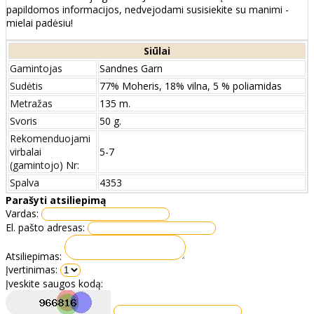
papildomos informacijos, nedvejodami susisiekite su manimi -
mielai padėsiu!
Siūlai
Gamintojas
Sandnes Garn
Sudėtis
77% Moheris, 18% vilna, 5 % poliamidas
Metražas
135 m.
Svoris
50 g.
Rekomenduojami
virbalai
5-7
(gamintojo) Nr:
Spalva
4353
Parašyti atsiliepimą
Vardas:
El. pašto adresas:
Atsiliepimas:
Įvertinimas:
Įveskite saugos kodą: