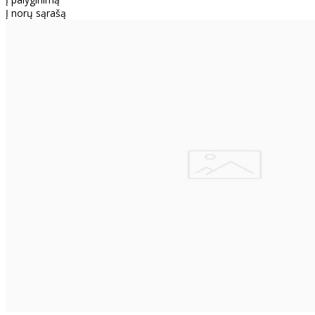
Į norų sąrašą