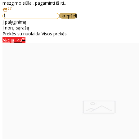
mezgimo siūlai, pagaminti iš iti..
67
€5
Į krepšelį
Į palyginimą
Į norų sąrašą
Prekės su nuolaida
Visos prekės
%
Akcija
-40