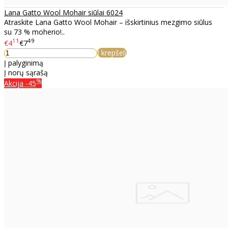
Lana Gatto Wool Mohair siūlai 6024
Atraskite Lana Gatto Wool Mohair – išskirtinius mezgimo siūlus
su 73 % moherio!..
11
49
€4
€7
Į krepšelį
Į palyginimą
Į norų sąrašą
%
Akcija
-45