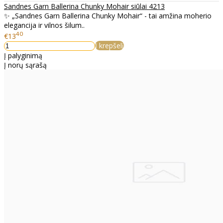
Sandnes Garn Ballerina Chunky Mohair siūlai 4213
✨ „Sandnes Garn Ballerina Chunky Mohair“ - tai amžina moherio
elegancija ir vilnos šilum..
40
€13
Į krepšelį
Į palyginimą
Į norų sąrašą