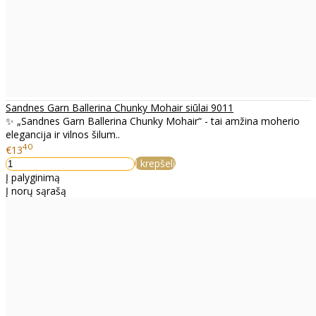
Sandnes Garn Ballerina Chunky Mohair siūlai 9011
✨ „Sandnes Garn Ballerina Chunky Mohair“ - tai amžina moherio
elegancija ir vilnos šilum..
40
€13
Į krepšelį
Į palyginimą
Į norų sąrašą