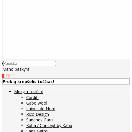
Mano paskyra
00
€0
0
Prekių krepšelis tuščias!
Mezgimo siūlai
Cardiff
Gabo wool
Laines du Nord
Rico Design
Sandnes Garn
Katia / Concept by Katia
Lana Gatto