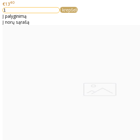
40
€13
Į krepšelį
Į palyginimą
Į norų sąrašą