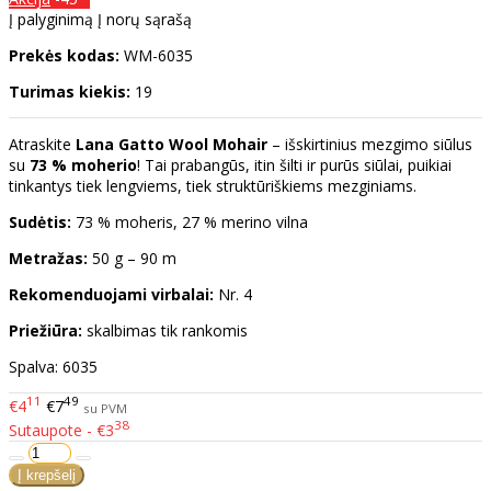
Į palyginimą
Į norų sąrašą
Prekės kodas:
WM-6035
Turimas kiekis:
19
Atraskite
Lana Gatto Wool Mohair
– išskirtinius mezgimo siūlus
su
73 % moherio
! Tai prabangūs, itin šilti ir purūs siūlai, puikiai
tinkantys tiek lengviems, tiek struktūriškiems mezginiams.
Sudėtis:
73 % moheris, 27 % merino vilna
Metražas:
50 g – 90 m
Rekomenduojami virbalai:
Nr. 4
Priežiūra:
skalbimas tik rankomis
Spalva: 6035
11
49
€4
€7
su PVM
38
Sutaupote - €3