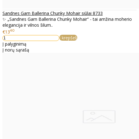
Sandnes Garn Ballerina Chunky Mohair siūlai 8733
✨ „Sandnes Garn Ballerina Chunky Mohair“ - tai amžina moherio
elegancija ir vilnos šilum..
40
€13
Į krepšelį
Į palyginimą
Į norų sąrašą