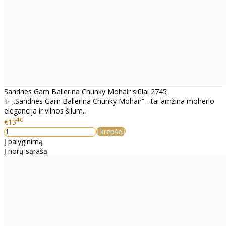
Sandnes Garn Ballerina Chunky Mohair siūlai 2745
✨ „Sandnes Garn Ballerina Chunky Mohair“ - tai amžina moherio
elegancija ir vilnos šilum..
40
€13
Į krepšelį
Į palyginimą
Į norų sąrašą