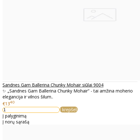
Sandnes Garn Ballerina Chunky Mohair siūlai 9004
✨ „Sandnes Garn Ballerina Chunky Mohair“ - tai amžina moherio
elegancija ir vilnos šilum..
40
€13
Į krepšelį
Į palyginimą
Į norų sąrašą