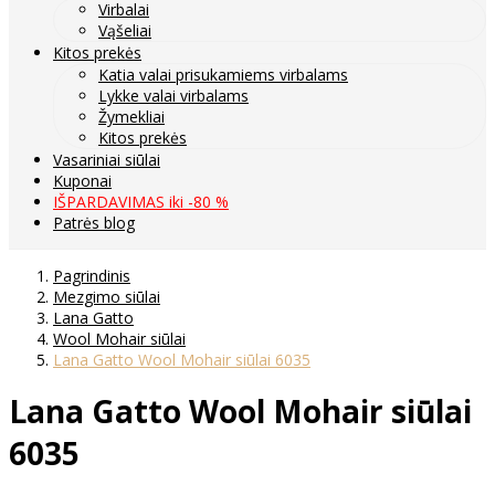
Virbalai
Vąšeliai
Kitos prekės
Katia valai prisukamiems virbalams
Lykke valai virbalams
Žymekliai
Kitos prekės
Vasariniai siūlai
Kuponai
IŠPARDAVIMAS iki -80 %
Patrės blog
Pagrindinis
Mezgimo siūlai
Lana Gatto
Wool Mohair siūlai
Lana Gatto Wool Mohair siūlai 6035
Lana Gatto Wool Mohair siūlai
6035