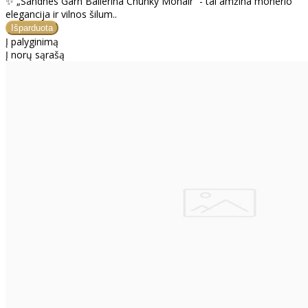
✨ „Sandnes Garn Ballerina Chunky Mohair“ - tai amžina moherio
elegancija ir vilnos šilum..
Į palyginimą
Į norų sąrašą