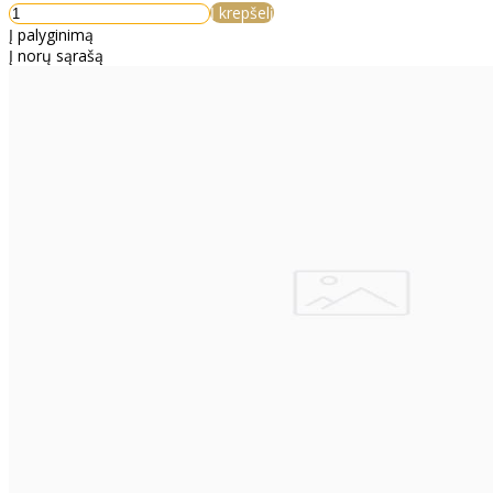
Į krepšelį
Į palyginimą
Į norų sąrašą