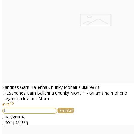
Sandnes Garn Ballerina Chunky Mohair siūlai 9873
✨ „Sandnes Garn Ballerina Chunky Mohair“ - tai amžina moherio
elegancija ir vilnos šilum..
40
€13
Į krepšelį
Į palyginimą
Į norų sąrašą