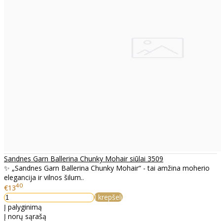
Sandnes Garn Ballerina Chunky Mohair siūlai 3509
✨ „Sandnes Garn Ballerina Chunky Mohair“ - tai amžina moherio
elegancija ir vilnos šilum..
40
€13
Į krepšelį
Į palyginimą
Į norų sąrašą