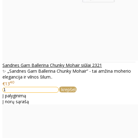
Sandnes Garn Ballerina Chunky Mohair siūlai 2321
✨ „Sandnes Garn Ballerina Chunky Mohair“ - tai amžina moherio
elegancija ir vilnos šilum..
40
€13
Į krepšelį
Į palyginimą
Į norų sąrašą