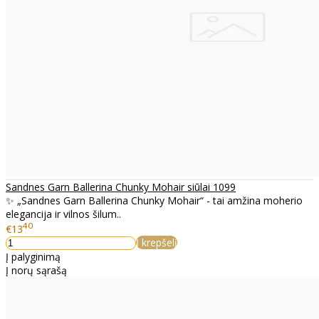
Sandnes Garn Ballerina Chunky Mohair siūlai 1099
✨ „Sandnes Garn Ballerina Chunky Mohair“ - tai amžina moherio
elegancija ir vilnos šilum..
40
€13
Į krepšelį
Į palyginimą
Į norų sąrašą