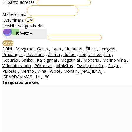
El. pašto adresas:
Atsiliepimas:
Įvertinimas:
Įveskite saugos kodą:
Rašyti
Siūlai
,
Mezgimo
,
Gatto
,
Lana
,
Itin purus
,
Šiltas
,
Lengvas
,
Prabangus
,
Pavasaris
,
Žiema
,
Ruduo
,
Lengvi mezginiai
,
Kepurės
,
Šalikai
,
Kardiganai
,
Megztiniai
,
Moheris
,
Merino vilna
,
Vidutinio storio
,
Pūkuotas
,
Minkštas
,
Dviejų pluoštų
,
Pagal
,
Pluoštą
,
Merino
,
Vilna
,
Wool
,
Mohair
,
(NAUJIENA)
,
IŠPARDAVIMAS
,
Iki
,
-80
Susijusios prekės