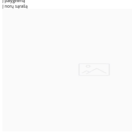
Į palyginimą
Į norų sąrašą