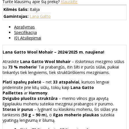
Turite klausimų apie šią prekę?
Klauskite
Kilmės šalis:
Italija
Gamintojas:
Lana Gatto
Aprašymas
Specifikacija
(0) Atsiliepimai
Lana Gatto Wool Mohair – 2024/2025 m. naujiena!
Atraskite
Lana Gatto Wool Mohair
– išskirtinius mezgimo siūlus
su
73 % moherio
! Tai prabangūs, itin šilti ir purūs siūlai, puikiai
tinkantys tiek lengviems, tiek struktūriškiems mezginiams.
Plati spalvų paletė
– net
33 atspalviai
, kuriuos lengvai
priderinsite prie kitų siūlų, tokių kaip
Lana Gatto
Paillettes
ar
Harmony
.
Dvigubo pluošto struktūra
– merino vilnos gija apvytą
ilgaplaukiu moheriu suteikia mezginiui prabangos ir purumo.
Storas ir purus
– lyginant su klasikiniu moheriu, šis siūlas yra
tankesnis (
50 g – 90 m
), o
ilgas moherio plaukas
suteikia
ypatingą lengvumą ir šilumą.