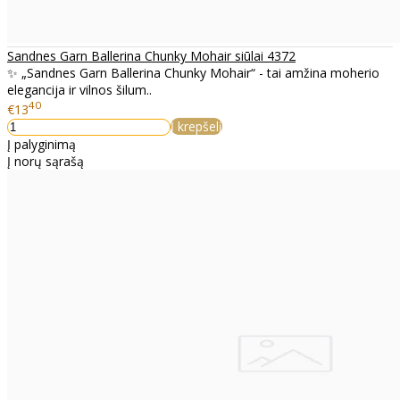
Sandnes Garn Ballerina Chunky Mohair siūlai 4372
✨ „Sandnes Garn Ballerina Chunky Mohair“ - tai amžina moherio
elegancija ir vilnos šilum..
40
€13
Į krepšelį
Į palyginimą
Į norų sąrašą