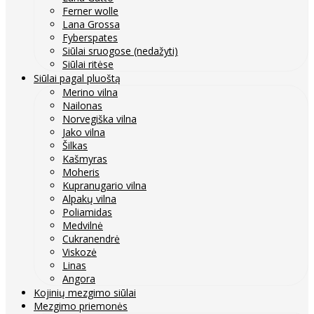
Ferner wolle
Lana Grossa
Fyberspates
Siūlai sruogose (nedažyti)
Siūlai ritėse
Siūlai pagal pluoštą
Merino vilna
Nailonas
Norvegiška vilna
Jako vilna
Šilkas
Kašmyras
Moheris
Kupranugario vilna
Alpakų vilna
Poliamidas
Medvilnė
Cukranendrė
Viskozė
Linas
Angora
Kojinių mezgimo siūlai
Mezgimo priemonės