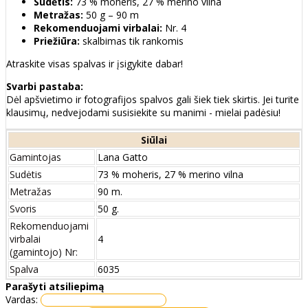
Sudėtis:
73 % moheris, 27 % merino vilna
Metražas:
50 g – 90 m
Rekomenduojami virbalai:
Nr. 4
Priežiūra:
skalbimas tik rankomis
Atraskite visas spalvas ir įsigykite dabar!
Svarbi pastaba:
Dėl apšvietimo ir fotografijos spalvos gali šiek tiek skirtis. Jei turite
klausimų, nedvejodami susisiekite su manimi - mielai padėsiu!
Siūlai
Gamintojas
Lana Gatto
Sudėtis
73 % moheris, 27 % merino vilna
Metražas
90 m.
Svoris
50 g.
Rekomenduojami
virbalai
4
(gamintojo) Nr:
Spalva
6035
Parašyti atsiliepimą
Vardas: