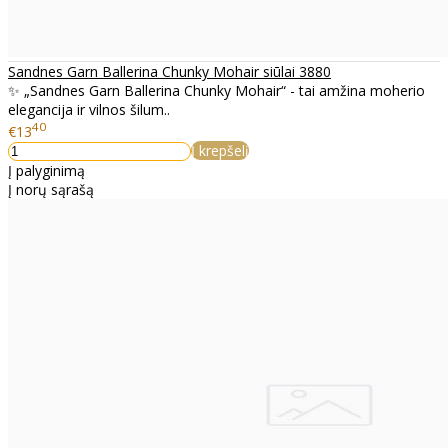
Sandnes Garn Ballerina Chunky Mohair siūlai 3880
✨ „Sandnes Garn Ballerina Chunky Mohair“ - tai amžina moherio
elegancija ir vilnos šilum..
40
€13
Į krepšelį
Į palyginimą
Į norų sąrašą