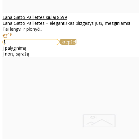
Lana Gatto Paillettes siūlai 8599
Lana Gatto Paillettes – elegantiškas blizgesys jūsų mezginiams!
Tai lengvi ir plonyči..
49
€3
Į krepšelį
Į palyginimą
Į norų sąrašą