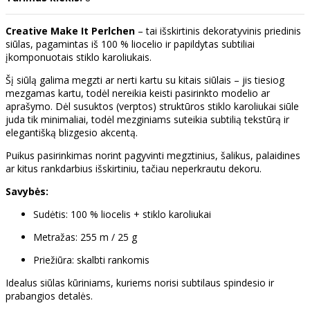
Creative Make It Perlchen
– tai išskirtinis dekoratyvinis priedinis
siūlas, pagamintas iš 100 % liocelio ir papildytas subtiliai
įkomponuotais stiklo karoliukais.
Šį siūlą galima megzti ar nerti kartu su kitais siūlais – jis tiesiog
mezgamas kartu, todėl nereikia keisti pasirinkto modelio ar
aprašymo. Dėl susuktos (verptos) struktūros stiklo karoliukai siūle
juda tik minimaliai, todėl mezginiams suteikia subtilią tekstūrą ir
elegantišką blizgesio akcentą.
Puikus pasirinkimas norint pagyvinti megztinius, šalikus, palaidines
ar kitus rankdarbius išskirtiniu, tačiau neperkrautu dekoru.
Savybės:
Sudėtis: 100 % liocelis + stiklo karoliukai
Metražas: 255 m / 25 g
Priežiūra: skalbti rankomis
Idealus siūlas kūriniams, kuriems norisi subtilaus spindesio ir
prabangios detalės.