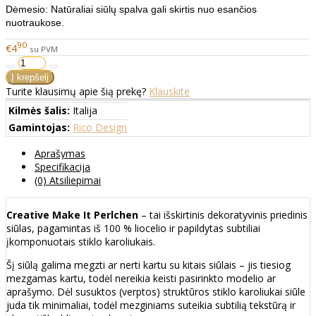
Dėmesio: Natūraliai siūlų spalva gali skirtis nuo esančios
nuotraukose.
90
€4
su PVM
Turite klausimų apie šią prekę?
Klauskite
Kilmės šalis:
Italija
Gamintojas:
Rico Design
Aprašymas
Specifikacija
(0) Atsiliepimai
Creative Make It Perlchen
– tai išskirtinis dekoratyvinis priedinis
siūlas, pagamintas iš 100 % liocelio ir papildytas subtiliai
įkomponuotais stiklo karoliukais.
Šį siūlą galima megzti ar nerti kartu su kitais siūlais – jis tiesiog
mezgamas kartu, todėl nereikia keisti pasirinkto modelio ar
aprašymo. Dėl susuktos (verptos) struktūros stiklo karoliukai siūle
juda tik minimaliai, todėl mezginiams suteikia subtilią tekstūrą ir