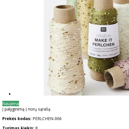
Naujiena
Į palyginimą
Į norų sąrašą
Prekės kodas:
PERLCHEN-006
Turimas kiekis:
8