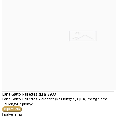
Lana Gatto Paillettes siūlai 8933
Lana Gatto Paillettes – elegantiškas blizgesys jūsų mezginiams!
Tai lengvi ir plonyči..
Į palyginimą