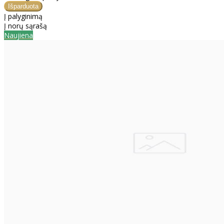
Į palyginimą
Į norų sąrašą
Naujiena