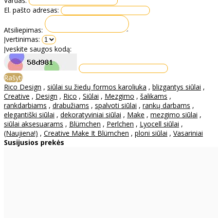
Vardas:
El. pašto adresas:
Atsiliepimas:
Įvertinimas:
Įveskite saugos kodą:
Rašyti
Rico Design
,
siūlai su žiedų formos karoliuka
,
blizgantys siūlai
,
Creative
,
Design
,
Rico
,
Siūlai
,
Mezgimo
,
šalikams
,
rankdarbiams
,
drabužiams
,
spalvoti siūlai
,
rankų darbams
,
elegantiški siūlai
,
dekoratyviniai siūlai
,
Make
,
mezgimo siūlai
,
siūlai aksesuarams
,
Blümchen
,
Perlchen
,
Lyocell siūlai
,
(Naujiena!)
,
Creative Make It Blümchen
,
ploni siūlai
,
Vasariniai
Susijusios prekės