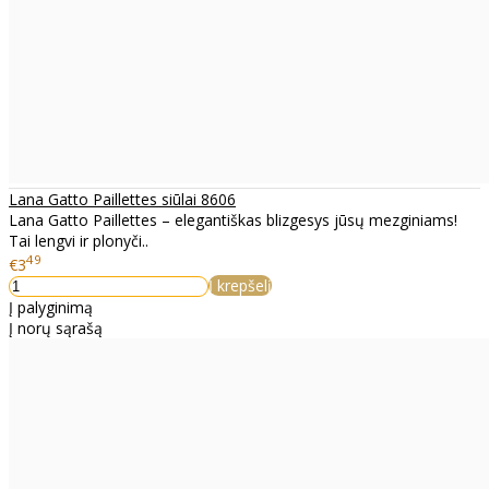
Lana Gatto Paillettes siūlai 8606
Lana Gatto Paillettes – elegantiškas blizgesys jūsų mezginiams!
Tai lengvi ir plonyči..
49
€3
Į krepšelį
Į palyginimą
Į norų sąrašą