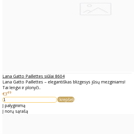
Lana Gatto Paillettes siūlai 8604
Lana Gatto Paillettes – elegantiškas blizgesys jūsų mezginiams!
Tai lengvi ir plonyči..
49
€3
Į krepšelį
Į palyginimą
Į norų sąrašą