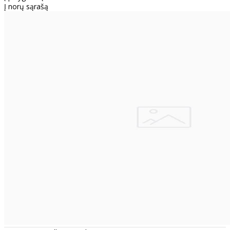
Į norų sąrašą