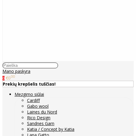
Mano paskyra
00
€0
0
Prekių krepšelis tuščias!
Mezgimo siūlai
Cardiff
Gabo wool
Laines du Nord
Rico Design
Sandnes Garn
Katia / Concept by Katia
Lana Gatto