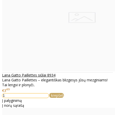
Lana Gatto Paillettes siūlai 8934
Lana Gatto Paillettes – elegantiškas blizgesys jūsų mezginiams!
Tai lengvi ir plonyči..
49
€3
Į krepšelį
Į palyginimą
Į norų sąrašą