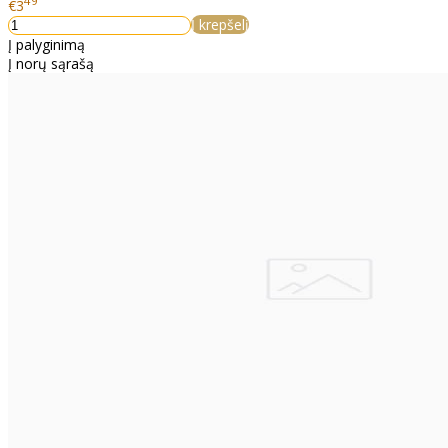
49
€3
Į krepšelį
Į palyginimą
Į norų sąrašą