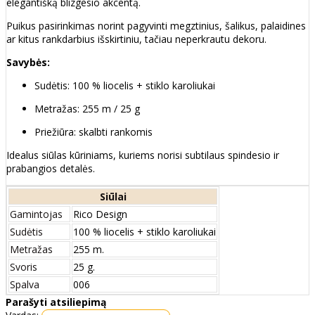
elegantišką blizgesio akcentą.
Puikus pasirinkimas norint pagyvinti megztinius, šalikus, palaidines
ar kitus rankdarbius išskirtiniu, tačiau neperkrautu dekoru.
Savybės:
Sudėtis: 100 % liocelis + stiklo karoliukai
Metražas: 255 m / 25 g
Priežiūra: skalbti rankomis
Idealus siūlas kūriniams, kuriems norisi subtilaus spindesio ir
prabangios detalės.
Siūlai
Gamintojas
Rico Design
Sudėtis
100 % liocelis + stiklo karoliukai
Metražas
255 m.
Svoris
25 g.
Spalva
006
Parašyti atsiliepimą