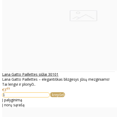
Lana Gatto Paillettes siūlai 30101
Lana Gatto Paillettes – elegantiškas blizgesys jūsų mezginiams!
Tai lengvi ir plonyči..
49
€3
Į krepšelį
Į palyginimą
Į norų sąrašą