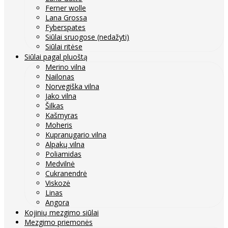
Ferner wolle
Lana Grossa
Fyberspates
Siūlai sruogose (nedažyti)
Siūlai ritėse
Siūlai pagal pluoštą
Merino vilna
Nailonas
Norvegiška vilna
Jako vilna
Šilkas
Kašmyras
Moheris
Kupranugario vilna
Alpakų vilna
Poliamidas
Medvilnė
Cukranendrė
Viskozė
Linas
Angora
Kojinių mezgimo siūlai
Mezgimo priemonės