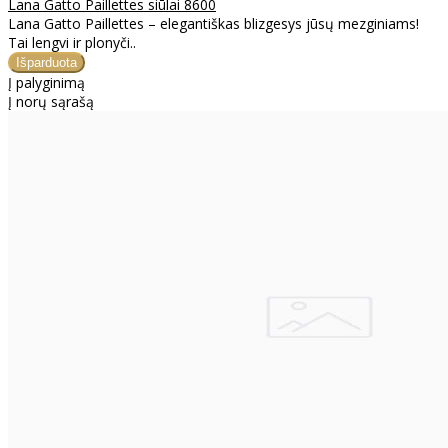
Lana Gatto Paillettes siūlai 8600
Lana Gatto Paillettes – elegantiškas blizgesys jūsų mezginiams!
Tai lengvi ir plonyči..
Į palyginimą
Į norų sąrašą