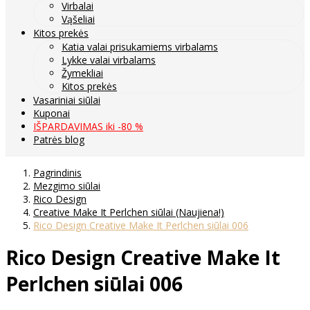
Virbalai
Vąšeliai
Kitos prekės
Katia valai prisukamiems virbalams
Lykke valai virbalams
Žymekliai
Kitos prekės
Vasariniai siūlai
Kuponai
IŠPARDAVIMAS iki -80 %
Patrės blog
Pagrindinis
Mezgimo siūlai
Rico Design
Creative Make It Perlchen siūlai (Naujiena!)
Rico Design Creative Make It Perlchen siūlai 006
Rico Design Creative Make It
Perlchen siūlai 006