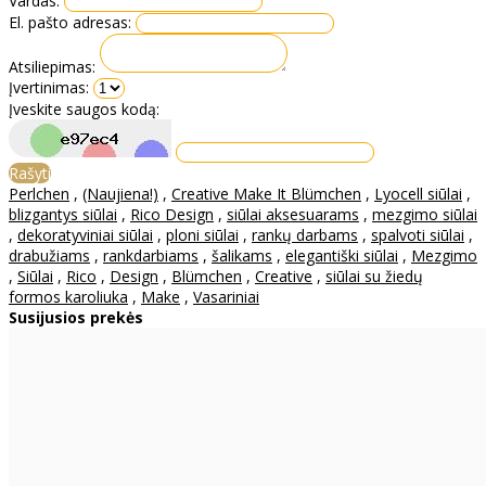
Vardas:
El. pašto adresas:
Atsiliepimas:
Įvertinimas:
Įveskite saugos kodą:
Rašyti
Perlchen
,
(Naujiena!)
,
Creative Make It Blümchen
,
Lyocell siūlai
,
blizgantys siūlai
,
Rico Design
,
siūlai aksesuarams
,
mezgimo siūlai
,
dekoratyviniai siūlai
,
ploni siūlai
,
rankų darbams
,
spalvoti siūlai
,
drabužiams
,
rankdarbiams
,
šalikams
,
elegantiški siūlai
,
Mezgimo
,
Siūlai
,
Rico
,
Design
,
Blümchen
,
Creative
,
siūlai su žiedų
formos karoliuka
,
Make
,
Vasariniai
Susijusios prekės