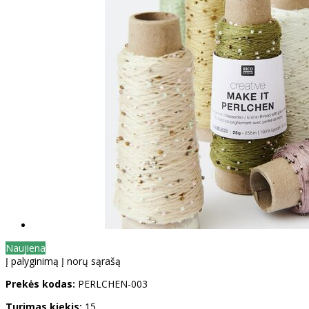
Naujiena
Į palyginimą
Į norų sąrašą
Prekės kodas:
PERLCHEN-003
Turimas kiekis:
15