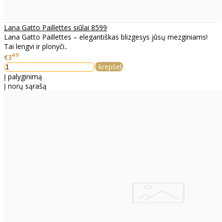
Lana Gatto Paillettes siūlai 8599
Lana Gatto Paillettes – elegantiškas blizgesys jūsų mezginiams!
Tai lengvi ir plonyči..
49
€3
Į krepšelį
Į palyginimą
Į norų sąrašą