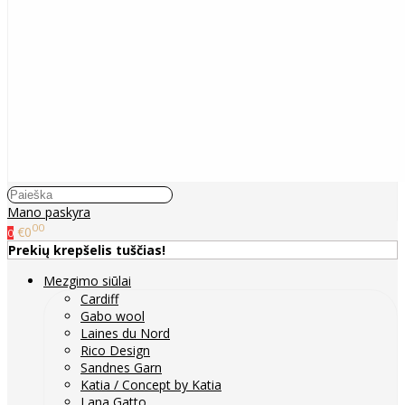
Mano paskyra
00
€0
0
Prekių krepšelis tuščias!
Mezgimo siūlai
Cardiff
Gabo wool
Laines du Nord
Rico Design
Sandnes Garn
Katia / Concept by Katia
Lana Gatto