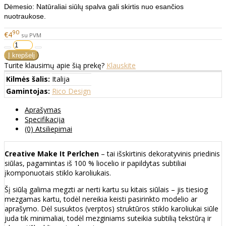
Dėmesio: Natūraliai siūlų spalva gali skirtis nuo esančios
nuotraukose.
90
€4
su PVM
Turite klausimų apie šią prekę?
Klauskite
Kilmės šalis:
Italija
Gamintojas:
Rico Design
Aprašymas
Specifikacija
(0) Atsiliepimai
Creative Make It Perlchen
– tai išskirtinis dekoratyvinis priedinis
siūlas, pagamintas iš 100 % liocelio ir papildytas subtiliai
įkomponuotais stiklo karoliukais.
Šį siūlą galima megzti ar nerti kartu su kitais siūlais – jis tiesiog
mezgamas kartu, todėl nereikia keisti pasirinkto modelio ar
aprašymo. Dėl susuktos (verptos) struktūros stiklo karoliukai siūle
juda tik minimaliai, todėl mezginiams suteikia subtilią tekstūrą ir