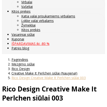
Virbalai
Vąšeliai
Kitos prekės
Katia valai prisukamiems virbalams
Lykke valai virbalams
Žymekliai
Kitos prekės
Vasariniai siūlai
Kuponai
IŠPARDAVIMAS iki -80 %
Patrės blog
Pagrindinis
Mezgimo siūlai
Rico Design
Creative Make It Perlchen siūlai (Naujiena!)
Rico Design Creative Make It Perlchen siūlai 003
Rico Design Creative Make It
Perlchen siūlai 003