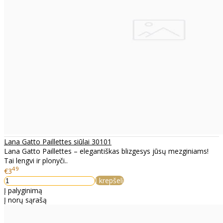
Lana Gatto Paillettes siūlai 30101
Lana Gatto Paillettes – elegantiškas blizgesys jūsų mezginiams!
Tai lengvi ir plonyči..
49
€3
Į krepšelį
Į palyginimą
Į norų sąrašą