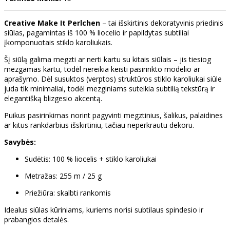
Creative Make It Perlchen
– tai išskirtinis dekoratyvinis priedinis
siūlas, pagamintas iš 100 % liocelio ir papildytas subtiliai
įkomponuotais stiklo karoliukais.
Šį siūlą galima megzti ar nerti kartu su kitais siūlais – jis tiesiog
mezgamas kartu, todėl nereikia keisti pasirinkto modelio ar
aprašymo. Dėl susuktos (verptos) struktūros stiklo karoliukai siūle
juda tik minimaliai, todėl mezginiams suteikia subtilią tekstūrą ir
elegantišką blizgesio akcentą.
Puikus pasirinkimas norint pagyvinti megztinius, šalikus, palaidines
ar kitus rankdarbius išskirtiniu, tačiau neperkrautu dekoru.
Savybės:
Sudėtis: 100 % liocelis + stiklo karoliukai
Metražas: 255 m / 25 g
Priežiūra: skalbti rankomis
Idealus siūlas kūriniams, kuriems norisi subtilaus spindesio ir
prabangios detalės.