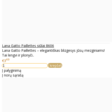
Lana Gatto Paillettes siūlai 8606
Lana Gatto Paillettes – elegantiškas blizgesys jūsų mezginiams!
Tai lengvi ir plonyči..
49
€3
Į krepšelį
Į palyginimą
Į norų sąrašą