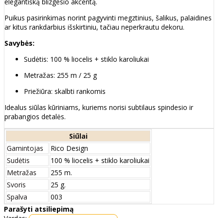
elegantišką blizgesio akcentą.
Puikus pasirinkimas norint pagyvinti megztinius, šalikus, palaidines
ar kitus rankdarbius išskirtiniu, tačiau neperkrautu dekoru.
Savybės:
Sudėtis: 100 % liocelis + stiklo karoliukai
Metražas: 255 m / 25 g
Priežiūra: skalbti rankomis
Idealus siūlas kūriniams, kuriems norisi subtilaus spindesio ir
prabangios detalės.
Siūlai
Gamintojas
Rico Design
Sudėtis
100 % liocelis + stiklo karoliukai
Metražas
255 m.
Svoris
25 g.
Spalva
003
Parašyti atsiliepimą