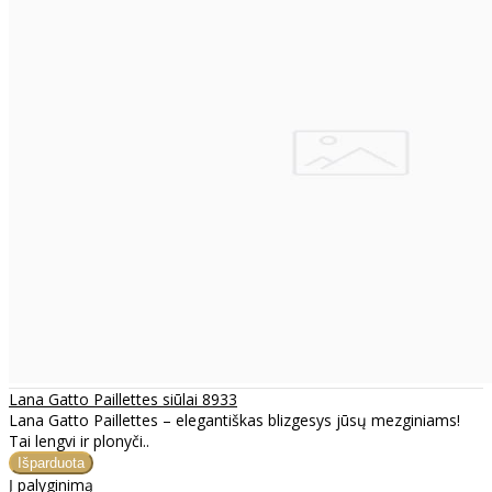
Lana Gatto Paillettes siūlai 8933
Lana Gatto Paillettes – elegantiškas blizgesys jūsų mezginiams!
Tai lengvi ir plonyči..
Į palyginimą