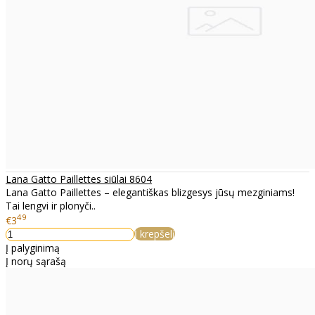
Lana Gatto Paillettes siūlai 8604
Lana Gatto Paillettes – elegantiškas blizgesys jūsų mezginiams!
Tai lengvi ir plonyči..
49
€3
Į krepšelį
Į palyginimą
Į norų sąrašą