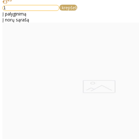
49
€3
Į krepšelį
Į palyginimą
Į norų sąrašą