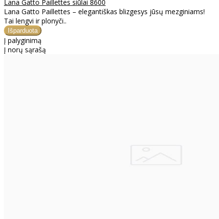
Lana Gatto Paillettes siūlai 8600
Lana Gatto Paillettes – elegantiškas blizgesys jūsų mezginiams!
Tai lengvi ir plonyči..
Į palyginimą
Į norų sąrašą