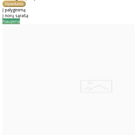
Į palyginimą
Į norų sąrašą
Naujiena