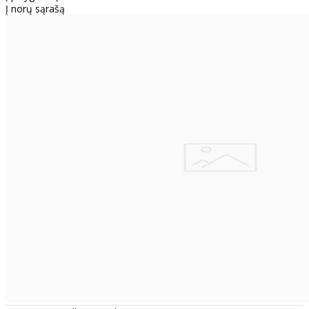
Į norų sąrašą