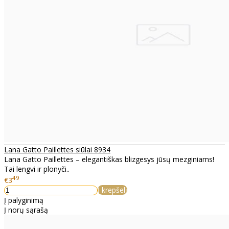
Lana Gatto Paillettes siūlai 8934
Lana Gatto Paillettes – elegantiškas blizgesys jūsų mezginiams!
Tai lengvi ir plonyči..
49
€3
Į krepšelį
Į palyginimą
Į norų sąrašą