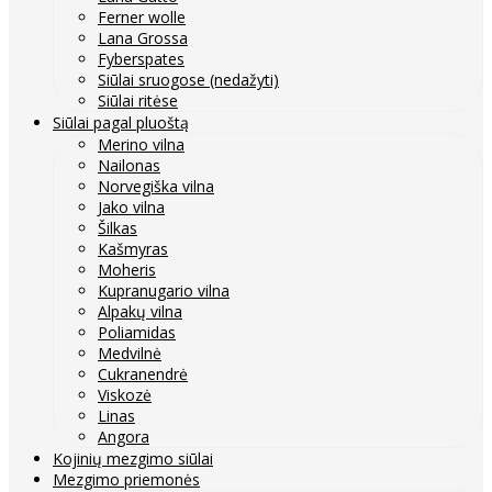
Ferner wolle
Lana Grossa
Fyberspates
Siūlai sruogose (nedažyti)
Siūlai ritėse
Siūlai pagal pluoštą
Merino vilna
Nailonas
Norvegiška vilna
Jako vilna
Šilkas
Kašmyras
Moheris
Kupranugario vilna
Alpakų vilna
Poliamidas
Medvilnė
Cukranendrė
Viskozė
Linas
Angora
Kojinių mezgimo siūlai
Mezgimo priemonės