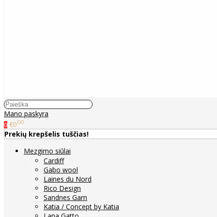
Mano paskyra
00
€0
0
Prekių krepšelis tuščias!
Mezgimo siūlai
Cardiff
Gabo wool
Laines du Nord
Rico Design
Sandnes Garn
Katia / Concept by Katia
Lana Gatto