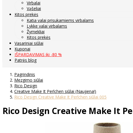
Virbalai
Vąšeliai
Kitos prekės
Katia valai prisukamiems virbalams
Lykke valai virbalams
Žymekliai
Kitos prekės
Vasariniai siūlai
Kuponai
IŠPARDAVIMAS iki -80 %
Patrės blog
Pagrindinis
Mezgimo siūlai
Rico Design
Creative Make It Perlchen siūlai (Naujiena!)
Rico Design Creative Make It Perlchen siūlai 005
Rico Design Creative Make It Per