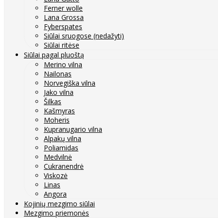
Ferner wolle
Lana Grossa
Fyberspates
Siūlai sruogose (nedažyti)
Siūlai ritėse
Siūlai pagal pluoštą
Merino vilna
Nailonas
Norvegiška vilna
Jako vilna
Šilkas
Kašmyras
Moheris
Kupranugario vilna
Alpakų vilna
Poliamidas
Medvilnė
Cukranendrė
Viskozė
Linas
Angora
Kojinių mezgimo siūlai
Mezgimo priemonės