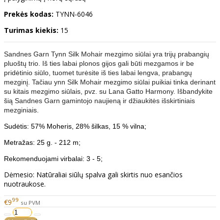
Prekės kodas:
TYNN-6046
Turimas kiekis:
15
Sandnes Garn Tynn Silk Mohair mezgimo siūlai yra trijų prabangių
pluoštų trio. Iš ties labai plonos gijos gali būti mezgamos ir be
pridėtinio siūlo, tuomet turėsite iš ties labai lengva, prabangų
mezginį. Tačiau ynn Silk Mohair mezgimo siūlai puikiai tinka derinant
su kitais mezgimo siūlais, pvz. su Lana Gatto Harmony. Išbandykite
šią Sandnes Garn gamintojo naujieną ir džiaukitės išskirtiniais
mezginiais.
Sudėtis: 57% Moheris, 28% šilkas, 15 % vilna;
Metražas: 25 g. - 212 m;
Rekomenduojami virbalai: 3 - 5;
Dėmesio: Natūraliai siūlų spalva gali skirtis nuo esančios
nuotraukose.
99
€9
su PVM