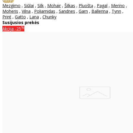
Mezgimo
,
Siūlai
,
Silk
,
Mohair
,
Šilkas
,
Pluoštą
,
Pagal
,
Merino
,
Moheris
,
Vilna
,
Poliamidas
,
Sandnes
,
Garn
,
Ballerina
,
Tynn
,
Print
,
Gatto
,
Lana
,
Chunky
Susijusios prekės
%
Akcija
-25