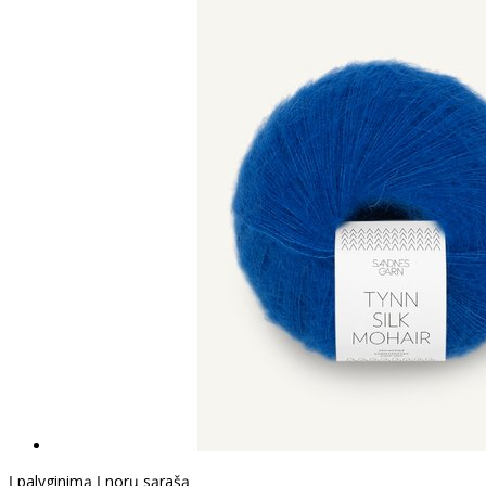
Į palyginimą
Į norų sąrašą