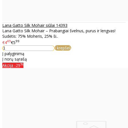
Lana Gatto Silk Mohair siūlai 14393
Lana Gatto Silk Mohair – Prabangiai švelnus, purus ir lengvas!
Sudėtis: 75% Moheris, 25% ši..
49
99
€4
€5
Į krepšelį
Į palyginimą
Į norų sąrašą
%
Akcija
-29