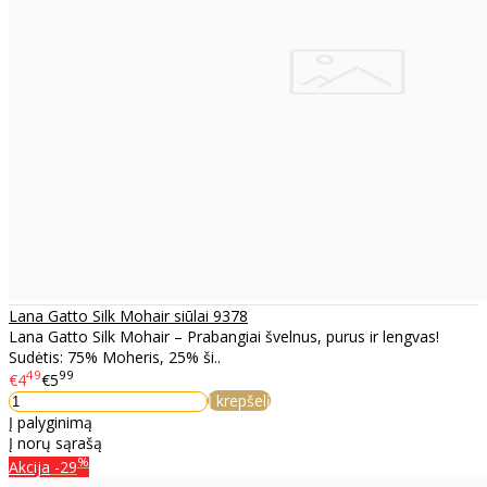
Lana Gatto Silk Mohair siūlai 9378
Lana Gatto Silk Mohair – Prabangiai švelnus, purus ir lengvas!
Sudėtis: 75% Moheris, 25% ši..
49
99
€4
€5
Į krepšelį
Į palyginimą
Į norų sąrašą
%
Akcija
-29