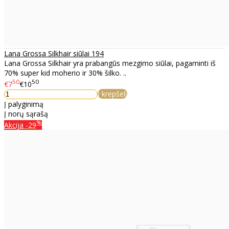
Lana Grossa Silkhair siūlai 194
Lana Grossa Silkhair yra prabangūs mezgimo siūlai, pagaminti iš
70% super kid moherio ir 30% šilko. ..
50
50
€7
€10
Į krepšelį
Į palyginimą
Į norų sąrašą
%
Akcija
-29