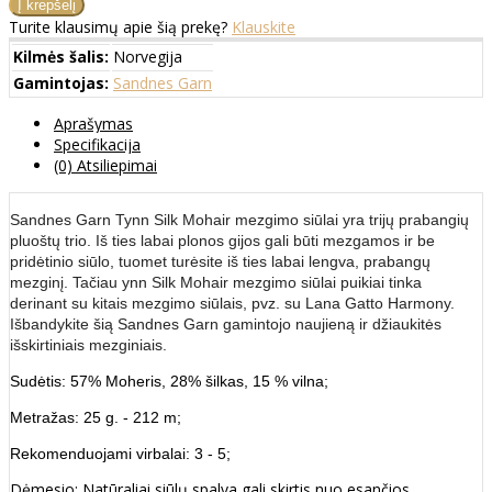
Turite klausimų apie šią prekę?
Klauskite
Kilmės šalis:
Norvegija
Gamintojas:
Sandnes Garn
Aprašymas
Specifikacija
(0) Atsiliepimai
Sandnes Garn Tynn Silk Mohair mezgimo siūlai yra trijų prabangių
pluoštų trio. Iš ties labai plonos gijos gali būti mezgamos ir be
pridėtinio siūlo, tuomet turėsite iš ties labai lengva, prabangų
mezginį. Tačiau ynn Silk Mohair mezgimo siūlai puikiai tinka
derinant su kitais mezgimo siūlais, pvz. su Lana Gatto Harmony.
Išbandykite šią Sandnes Garn gamintojo naujieną ir džiaukitės
išskirtiniais mezginiais.
Sudėtis: 57% Moheris, 28% šilkas, 15 % vilna;
Metražas: 25 g. - 212 m;
Rekomenduojami virbalai: 3 - 5;
Dėmesio: Natūraliai siūlų spalva gali skirtis nuo esančios