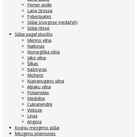
Ferner wolle
Lana Grossa
Fyberspates
Siūlai sruogose (nedažyti)
Siūlai ritėse
Siūlai pagal pluoštą
Merino vilna
Nailonas
Norvegiška vilna
Jako vilna
Šilkas
Kašmyras
Moheris
Kupranugario vilna
Alpakų vilna
Poliamidas
Medvilnė
Cukranendrė
Viskozė
Linas
Angora
Kojinių mezgimo siūlai
Mezgimo priemonės