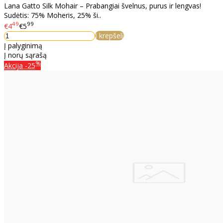
Lana Gatto Silk Mohair – Prabangiai švelnus, purus ir lengvas!
Sudėtis: 75% Moheris, 25% ši..
49
99
€4
€5
Į krepšelį
Į palyginimą
Į norų sąrašą
%
Akcija
-25