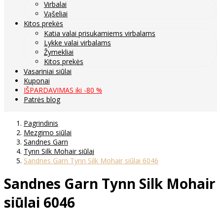
Virbalai
Vąšeliai
Kitos prekės
Katia valai prisukamiems virbalams
Lykke valai virbalams
Žymekliai
Kitos prekės
Vasariniai siūlai
Kuponai
IŠPARDAVIMAS iki -80 %
Patrės blog
Pagrindinis
Mezgimo siūlai
Sandnes Garn
Tynn Silk Mohair siūlai
Sandnes Garn Tynn Silk Mohair siūlai 6046
Sandnes Garn Tynn Silk Mohair
siūlai 6046