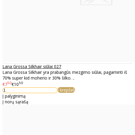
Lana Grossa Silkhair siūlai 027
Lana Grossa Silkhair yra prabangūs mezgimo siūlai, pagaminti iš
70% super kid moherio ir 30% šilko. ..
50
50
€7
€10
Į krepšelį
Į palyginimą
Į norų sąrašą