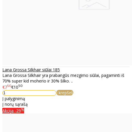
Lana Grossa Silkhair siūlai 185
Lana Grossa Silkhair yra prabangūs mezgimo siūlai, pagaminti iš
70% super kid moherio ir 30% šilko. ..
50
50
€7
€10
Į krepšelį
Į palyginimą
Į norų sąrašą
%
Akcija
-29