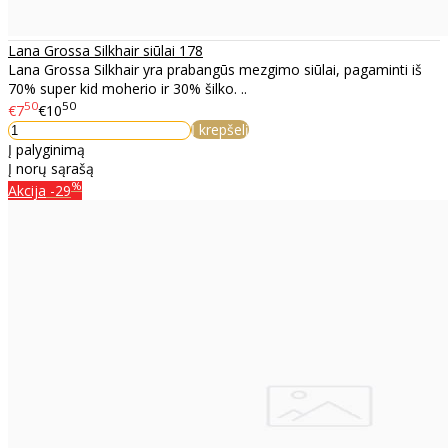
Lana Grossa Silkhair siūlai 178
Lana Grossa Silkhair yra prabangūs mezgimo siūlai, pagaminti iš
70% super kid moherio ir 30% šilko. ..
50
50
€7
€10
Į krepšelį
Į palyginimą
Į norų sąrašą
%
Akcija
-29