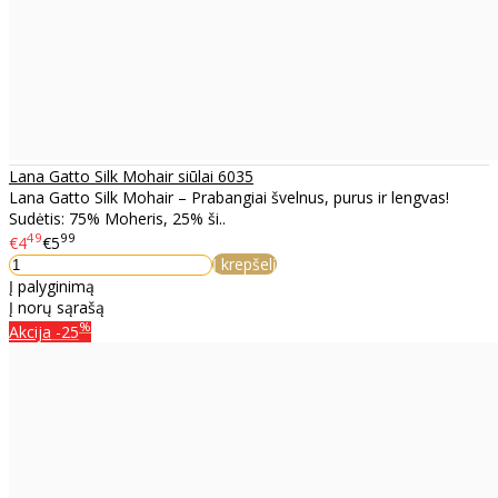
Lana Gatto Silk Mohair siūlai 6035
Lana Gatto Silk Mohair – Prabangiai švelnus, purus ir lengvas!
Sudėtis: 75% Moheris, 25% ši..
49
99
€4
€5
Į krepšelį
Į palyginimą
Į norų sąrašą
%
Akcija
-25