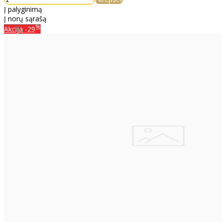
Į palyginimą
Į norų sąrašą
%
Akcija
-29