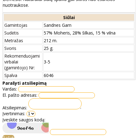
nuotraukose.
Siūlai
Gamintojas
Sandnes Garn
Sudėtis
57% Moheris, 28% šilkas, 15 % vilna
Metražas
212 m.
Svoris
25 g.
Rekomenduojami
virbalai
3-5
(gamintojo) Nr:
Spalva
6046
Parašyti atsiliepimą
Vardas:
El. pašto adresas:
Atsiliepimas:
Įvertinimas:
Įveskite saugos kodą:
Rašyti