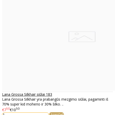
Lana Grossa Silkhair siūlai 183
Lana Grossa Silkhair yra prabangūs mezgimo siūlai, pagaminti iš
70% super kid moherio ir 30% šilko. ..
50
50
€7
€10
Į krepšelį