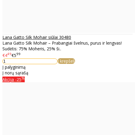
Lana Gatto Silk Mohair siūlai 30480
Lana Gatto Silk Mohair – Prabangiai švelnus, purus ir lengvas!
Sudėtis: 75% Moheris, 25% ši..
49
99
€4
€5
Į krepšelį
Į palyginimą
Į norų sąrašą
%
Akcija
-25