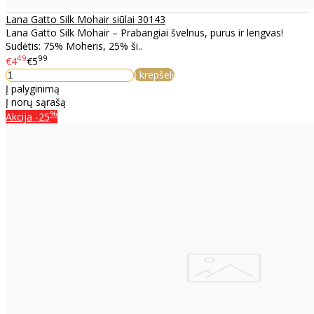
Lana Gatto Silk Mohair siūlai 30143
Lana Gatto Silk Mohair – Prabangiai švelnus, purus ir lengvas!
Sudėtis: 75% Moheris, 25% ši..
49
99
€4
€5
Į krepšelį
Į palyginimą
Į norų sąrašą
%
Akcija
-25