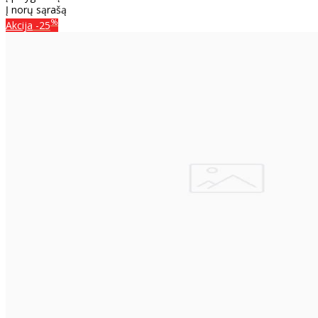
Į norų sąrašą
%
Akcija
-25