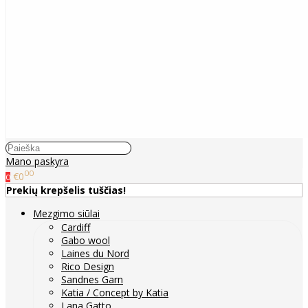
Mano paskyra
00
€0
0
Prekių krepšelis tuščias!
Mezgimo siūlai
Cardiff
Gabo wool
Laines du Nord
Rico Design
Sandnes Garn
Katia / Concept by Katia
Lana Gatto