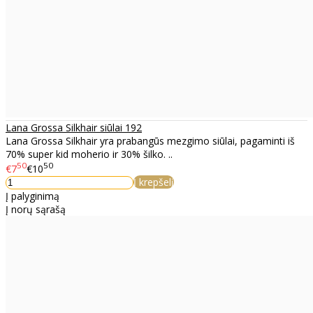
Lana Grossa Silkhair siūlai 192
Lana Grossa Silkhair yra prabangūs mezgimo siūlai, pagaminti iš
70% super kid moherio ir 30% šilko. ..
50
50
€7
€10
Į krepšelį
Į palyginimą
Į norų sąrašą