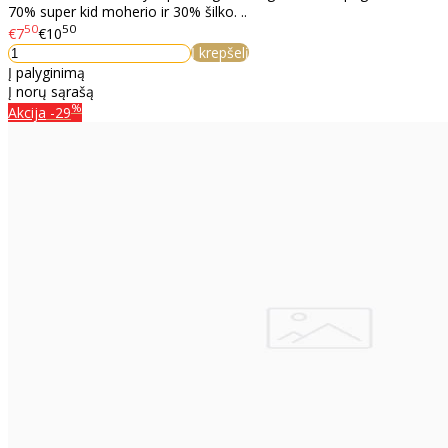
70% super kid moherio ir 30% šilko. ..
50
50
€7
€10
Į krepšelį
Į palyginimą
Į norų sąrašą
%
Akcija
-29