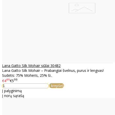
Lana Gatto Silk Mohair siūlai 30482
Lana Gatto Silk Mohair – Prabangiai švelnus, purus ir lengvas!
Sudėtis: 75% Moheris, 25% ši..
49
99
€4
€5
Į krepšelį
Į palyginimą
Į norų sąrašą