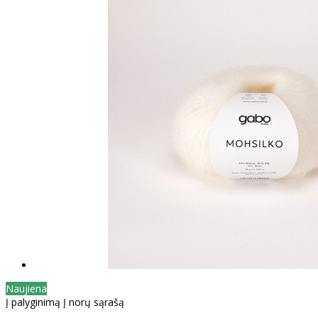
Naujiena
Į palyginimą
Į norų sąrašą