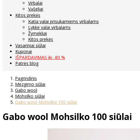
Virbalai
Vąšeliai
Kitos prekės
Katia valai prisukamiems virbalams
Lykke valai virbalams
Žymekliai
Kitos prekės
Vasariniai siūlai
Kuponai
IŠPARDAVIMAS iki -80 %
Patrės blog
Pagrindinis
Mezgimo siūlai
Gabo wool
Mohsilko siūlai
Gabo wool Mohsilko 100 siūlai
Gabo wool Mohsilko 100 siūlai