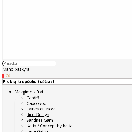
Mano paskyra
00
€0
0
Prekių krepšelis tuščias!
Mezgimo siūlai
Cardiff
Gabo wool
Laines du Nord
Rico Design
Sandnes Garn
Katia / Concept by Katia
Lana Gatto