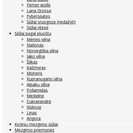
Ferner wolle
Lana Grossa
Fyberspates
Siūlai sruogose (nedažyti)
Siūlai ritėse
Siūlai pagal pluoštą
Merino vilna
Nailonas
Norvegiška vilna
Jako vilna
Šilkas
Kašmyras
Moheris
Kupranugario vilna
Alpakų vilna
Poliamidas
Medvilnė
Cukranendrė
Viskozė
Linas
Angora
Kojinių mezgimo siūlai
Mezgimo priemonės