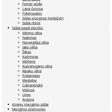
Ferner wolle
Lana Grossa
Fyberspates
Siūlai sruogose (nedažyti)
Siūlai ritėse
Siūlai pagal pluoštą
Merino vilna
Nailonas
Norvegiška vilna
Jako vilna
Šilkas
Kašmyras
Moheris
Kupranugario vilna
Alpakų vilna
Poliamidas
Medvilnė
Cukranendrė
Viskozė
Linas
Angora
Kojinių mezgimo siūlai
Mezgimo priemonės