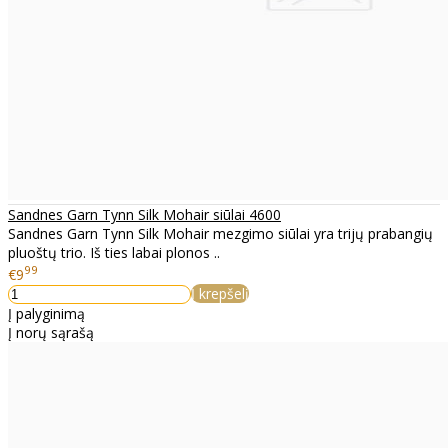
Sandnes Garn Tynn Silk Mohair siūlai 4600
Sandnes Garn Tynn Silk Mohair mezgimo siūlai yra trijų prabangių
pluoštų trio. Iš ties labai plonos ..
99
€9
Į krepšelį
Į palyginimą
Į norų sąrašą