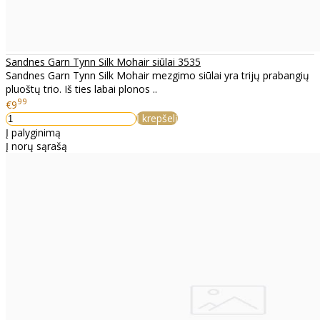
Sandnes Garn Tynn Silk Mohair siūlai 3535
Sandnes Garn Tynn Silk Mohair mezgimo siūlai yra trijų prabangių
pluoštų trio. Iš ties labai plonos ..
99
€9
Į krepšelį
Į palyginimą
Į norų sąrašą