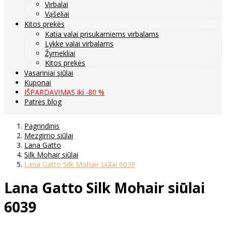
Virbalai
Vąšeliai
Kitos prekės
Katia valai prisukamiems virbalams
Lykke valai virbalams
Žymekliai
Kitos prekės
Vasariniai siūlai
Kuponai
IŠPARDAVIMAS iki -80 %
Patrės blog
Pagrindinis
Mezgimo siūlai
Lana Gatto
Silk Mohair siūlai
Lana Gatto Silk Mohair siūlai 6039
Lana Gatto Silk Mohair siūlai
6039