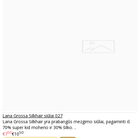
Lana Grossa Silkhair siūlai 027
Lana Grossa Silkhair yra prabangūs mezgimo siūlai, pagaminti iš
70% super kid moherio ir 30% šilko. ..
50
50
€7
€10