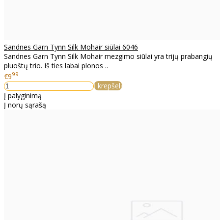
Sandnes Garn Tynn Silk Mohair siūlai 6046
Sandnes Garn Tynn Silk Mohair mezgimo siūlai yra trijų prabangių
pluoštų trio. Iš ties labai plonos ..
99
€9
Į krepšelį
Į palyginimą
Į norų sąrašą