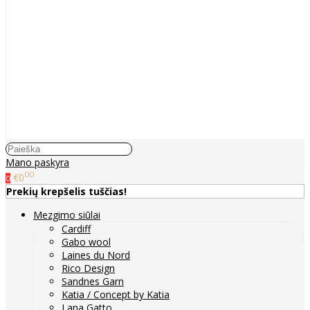
Mano paskyra
00
€0
0
Prekių krepšelis tuščias!
Mezgimo siūlai
Cardiff
Gabo wool
Laines du Nord
Rico Design
Sandnes Garn
Katia / Concept by Katia
Lana Gatto