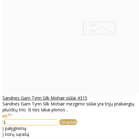
Sandnes Garn Tynn Silk Mohair siūlai 4315
Sandnes Garn Tynn Silk Mohair mezgimo siūlai yra trijų prabangių
pluoštų trio. Iš ties labai plonos ..
99
€9
Į krepšelį
Į palyginimą
Į norų sąrašą