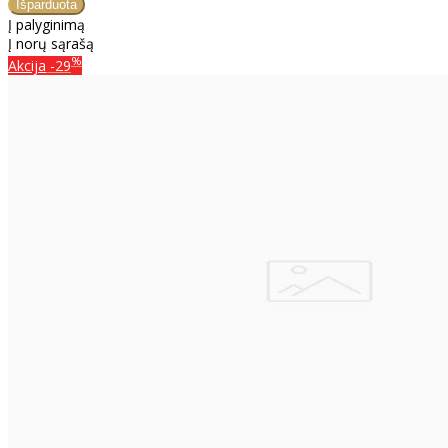
Į palyginimą
Į norų sąrašą
%
Akcija
-29