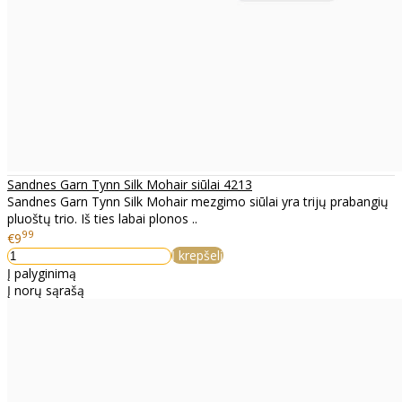
Sandnes Garn Tynn Silk Mohair siūlai 4213
Sandnes Garn Tynn Silk Mohair mezgimo siūlai yra trijų prabangių
pluoštų trio. Iš ties labai plonos ..
99
€9
Į krepšelį
Į palyginimą
Į norų sąrašą