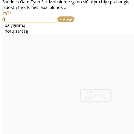
Sandnes Garn Tynn Silk Mohair mezgimo siūlai yra trijų prabangių
pluoštų trio. Iš ties labai plonos ..
99
€9
Į krepšelį
Į palyginimą
Į norų sąrašą