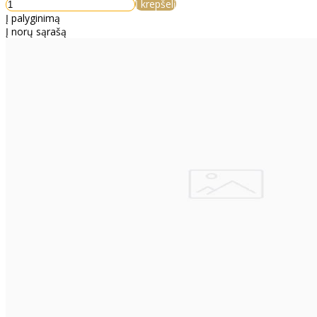
Į krepšelį
Į palyginimą
Į norų sąrašą