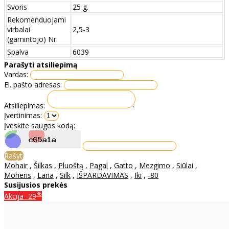
Svoris
25 g.
Rekomenduojami
virbalai
2,5-3
(gamintojo) Nr:
Spalva
6039
Parašyti atsiliepimą
Vardas:
El. pašto adresas:
Atsiliepimas:
Įvertinimas:
Įveskite saugos kodą:
Rašyti
Mohair
,
Šilkas
,
Pluoštą
,
Pagal
,
Gatto
,
Mezgimo
,
Siūlai
,
Moheris
,
Lana
,
Silk
,
IŠPARDAVIMAS
,
Iki
,
-80
Susijusios prekės
%
Akcija
-29