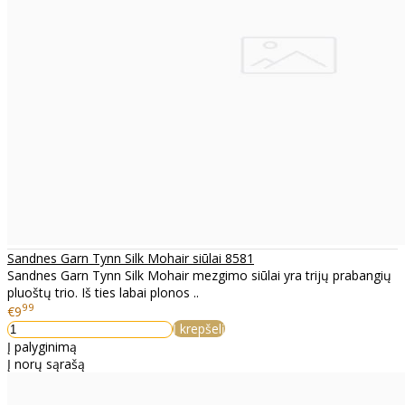
Sandnes Garn Tynn Silk Mohair siūlai 8581
Sandnes Garn Tynn Silk Mohair mezgimo siūlai yra trijų prabangių
pluoštų trio. Iš ties labai plonos ..
99
€9
Į krepšelį
Į palyginimą
Į norų sąrašą