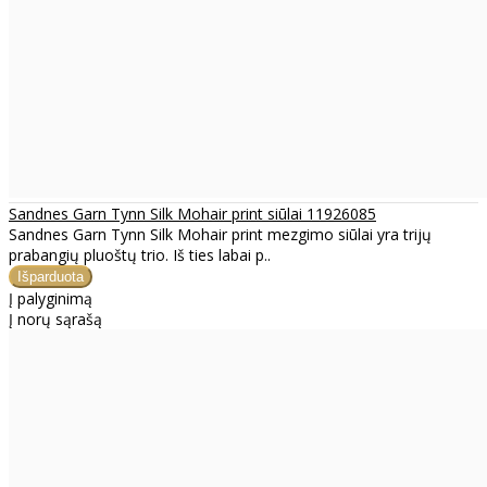
Sandnes Garn Tynn Silk Mohair print siūlai 11926085
Sandnes Garn Tynn Silk Mohair print mezgimo siūlai yra trijų
prabangių pluoštų trio. Iš ties labai p..
Į palyginimą
Į norų sąrašą