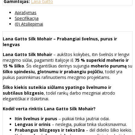
Gamintojas:
Lana Gatto
Aprašymas
Specifikacija
(0) Atsiliepimai
Lana Gatto Silk Mohair – Prabangiai švelnus, purus ir
lengvas
Lana Gatto Silk Mohair
– aukštos kokybės, itin švelnūs ir lengvi
mezgimo siūlai, pagaminti Italijoje iš
75 % superkid moherio ir
15 % šilko
. Šis elegantiškas derinys sujungia
moherio purumą
su
šilko spindesiu, glotnumu ir prabangiu pojūčiu
, todėl yra
puikus pasirinkimas rafinuotiems mezgimo projektams.
Šilko kiekis suteikia siūlams ypatingo švelnumo ir
subtilaus blizgesio
, todėl rankų darbo mezginiai atrodo
elegantiškai ir išskirtinai.
Kodėl verta rinktis Lana Gatto Silk Mohair?
Itin švelnus ir purus
– puikiai tinka jautriai odai.
Lengvas ir orinis
– neslegia, puikiai tinka sluoksniavimui.
Prabangus blizgesys ir tekstūra
– dėl didelio šilko kiekio.