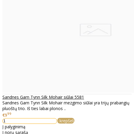
Sandnes Garn Tynn Silk Mohair siūlai 5581
Sandnes Garn Tynn Silk Mohair mezgimo siūlai yra trijų prabangių
pluoštų trio. Iš ties labai plonos ..
99
€9
Į krepšelį
Į palyginimą
Į norų sąrašą