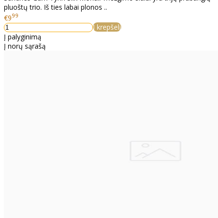
pluoštų trio. Iš ties labai plonos ..
99
€9
Į krepšelį
Į palyginimą
Į norų sąrašą