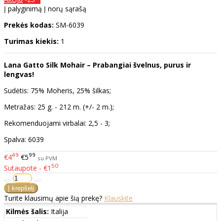
Į palyginimą
Į norų sąrašą
Prekės kodas:
SM-6039
Turimas kiekis:
1
Lana Gatto Silk Mohair – Prabangiai švelnus, purus ir
lengvas!
Sudėtis: 75% Moheris, 25% šilkas;
Metražas: 25 g. - 212 m. (+/- 2 m.);
Rekomenduojami virbalai: 2,5 - 3;
Spalva: 6039
49
99
€4
€5
su PVM
50
Sutaupote - €1
Turite klausimų apie šią prekę?
Klauskite
Kilmės šalis:
Italija