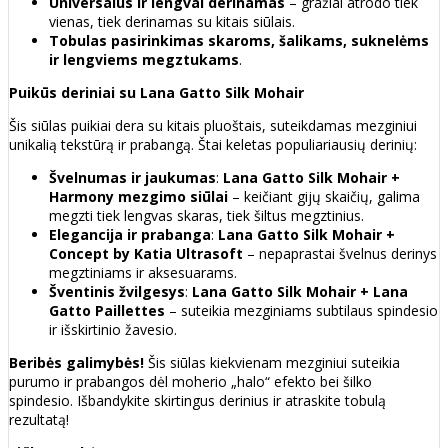
Universalus ir lengvai derinamas
– gražiai atrodo tiek
vienas, tiek derinamas su kitais siūlais.
Tobulas pasirinkimas skaroms, šalikams, suknelėms
ir lengviems megztukams
.
Puikūs deriniai su Lana Gatto Silk Mohair
Šis siūlas puikiai dera su kitais pluoštais, suteikdamas mezginiui
unikalią tekstūrą ir prabangą. Štai keletas populiariausių derinių:
Švelnumas ir jaukumas
:
Lana Gatto Silk Mohair +
Harmony mezgimo siūlai
– keičiant gijų skaičių, galima
megzti tiek lengvas skaras, tiek šiltus megztinius.
Elegancija ir prabanga
:
Lana Gatto Silk Mohair +
Concept by Katia Ultrasoft
– nepaprastai švelnus derinys
megztiniams ir aksesuarams.
Šventinis žvilgesys
:
Lana Gatto Silk Mohair + Lana
Gatto Paillettes
– suteikia mezginiams subtilaus spindesio
ir išskirtinio žavesio.
Beribės galimybės!
Šis siūlas kiekvienam mezginiui suteikia
purumo ir prabangos dėl moherio „halo“ efekto bei šilko
spindesio. Išbandykite skirtingus derinius ir atraskite tobulą
rezultatą!