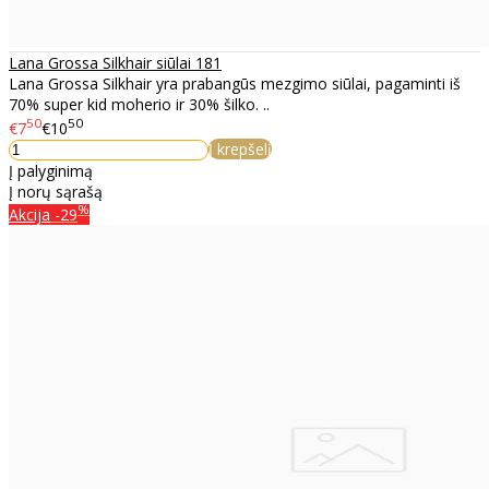
Lana Grossa Silkhair siūlai 181
Lana Grossa Silkhair yra prabangūs mezgimo siūlai, pagaminti iš
70% super kid moherio ir 30% šilko. ..
50
50
€7
€10
Į krepšelį
Į palyginimą
Į norų sąrašą
%
Akcija
-29