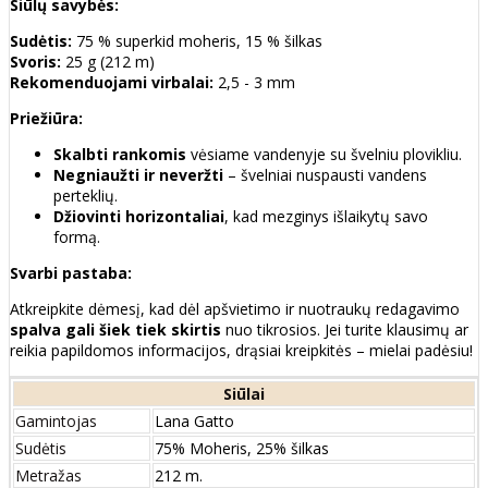
Siūlų savybės:
Sudėtis:
75 % superkid moheris, 15 % šilkas
Svoris:
25 g (212 m)
Rekomenduojami virbalai:
2,5 - 3 mm
Priežiūra:
Skalbti rankomis
vėsiame vandenyje su švelniu plovikliu.
Negniaužti ir neveržti
– švelniai nuspausti vandens
perteklių.
Džiovinti horizontaliai
, kad mezginys išlaikytų savo
formą.
Svarbi pastaba:
Atkreipkite dėmesį, kad dėl apšvietimo ir nuotraukų redagavimo
spalva gali šiek tiek skirtis
nuo tikrosios. Jei turite klausimų ar
reikia papildomos informacijos, drąsiai kreipkitės – mielai padėsiu!
Siūlai
Gamintojas
Lana Gatto
Sudėtis
75% Moheris, 25% šilkas
Metražas
212 m.