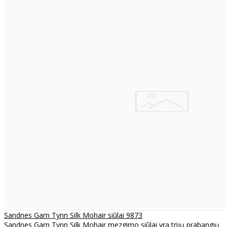
Sandnes Garn Tynn Silk Mohair siūlai 9873
Sandnes Garn Tynn Silk Mohair mezgimo siūlai yra trijų prabangių