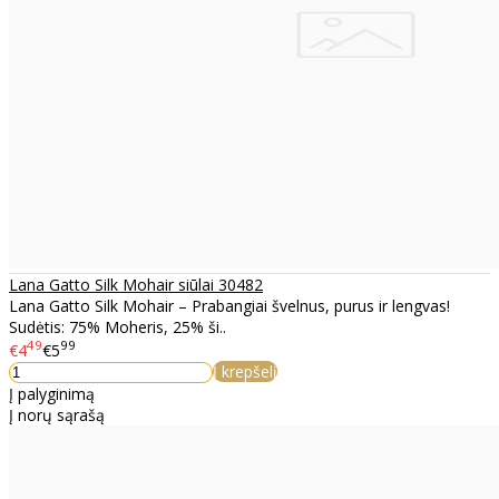
Lana Gatto Silk Mohair siūlai 30482
Lana Gatto Silk Mohair – Prabangiai švelnus, purus ir lengvas!
Sudėtis: 75% Moheris, 25% ši..
49
99
€4
€5
Į krepšelį
Į palyginimą
Į norų sąrašą