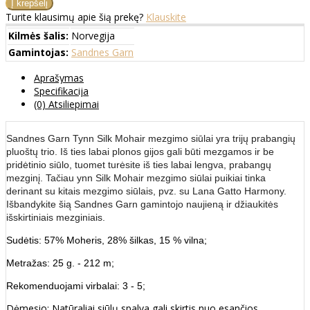
Turite klausimų apie šią prekę?
Klauskite
Kilmės šalis:
Norvegija
Gamintojas:
Sandnes Garn
Aprašymas
Specifikacija
(0) Atsiliepimai
Sandnes Garn Tynn Silk Mohair mezgimo siūlai yra trijų prabangių
pluoštų trio. Iš ties labai plonos gijos gali būti mezgamos ir be
pridėtinio siūlo, tuomet turėsite iš ties labai lengva, prabangų
mezginį. Tačiau ynn Silk Mohair mezgimo siūlai puikiai tinka
derinant su kitais mezgimo siūlais, pvz. su Lana Gatto Harmony.
Išbandykite šią Sandnes Garn gamintojo naujieną ir džiaukitės
išskirtiniais mezginiais.
Sudėtis: 57% Moheris, 28% šilkas, 15 % vilna;
Metražas: 25 g. - 212 m;
Rekomenduojami virbalai: 3 - 5;
Dėmesio: Natūraliai siūlų spalva gali skirtis nuo esančios