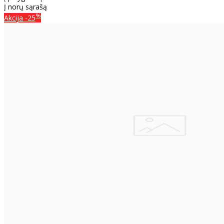
Į norų sąrašą
%
Akcija
-25