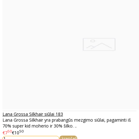
Lana Grossa Silkhair siūlai 183
Lana Grossa Silkhair yra prabangūs mezgimo siūlai, pagaminti iš
70% super kid moherio ir 30% šilko. ..
50
50
€7
€10
Į krepšelį