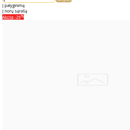
Į palyginimą
Į norų sąrašą
%
Akcija
-29