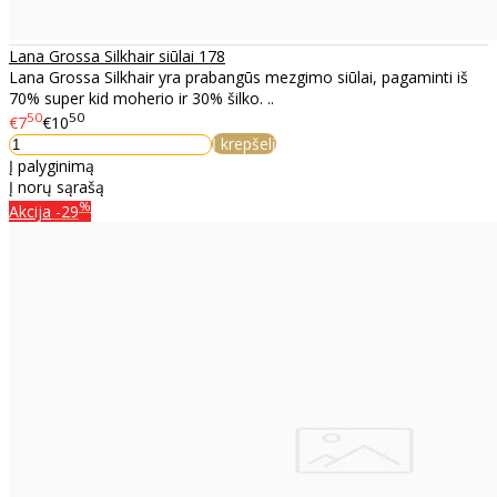
Lana Grossa Silkhair siūlai 178
Lana Grossa Silkhair yra prabangūs mezgimo siūlai, pagaminti iš
70% super kid moherio ir 30% šilko. ..
50
50
€7
€10
Į krepšelį
Į palyginimą
Į norų sąrašą
%
Akcija
-29