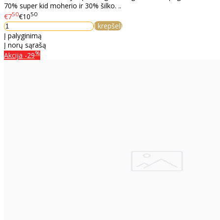
70% super kid moherio ir 30% šilko. ..
50
50
€7
€10
Į krepšelį
Į palyginimą
Į norų sąrašą
%
Akcija
-29