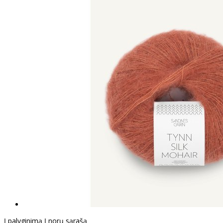
Į palyginimą
Į norų sąrašą