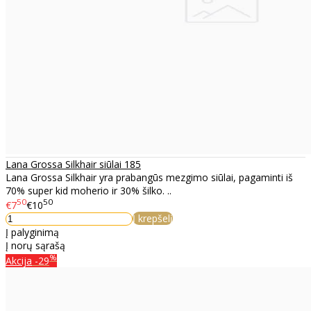
Lana Grossa Silkhair siūlai 185
Lana Grossa Silkhair yra prabangūs mezgimo siūlai, pagaminti iš
70% super kid moherio ir 30% šilko. ..
50
50
€7
€10
Į krepšelį
Į palyginimą
Į norų sąrašą
%
Akcija
-29