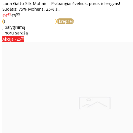
Lana Gatto Silk Mohair – Prabangiai švelnus, purus ir lengvas!
Sudėtis: 75% Moheris, 25% ši..
49
99
€4
€5
Į krepšelį
Į palyginimą
Į norų sąrašą
%
Akcija
-25