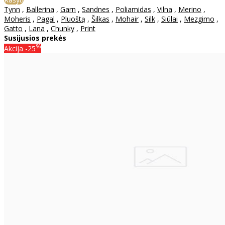
Tynn
,
Ballerina
,
Garn
,
Sandnes
,
Poliamidas
,
Vilna
,
Merino
,
Moheris
,
Pagal
,
Pluoštą
,
Šilkas
,
Mohair
,
Silk
,
Siūlai
,
Mezgimo
,
Gatto
,
Lana
,
Chunky
,
Print
Susijusios prekės
%
Akcija
-25