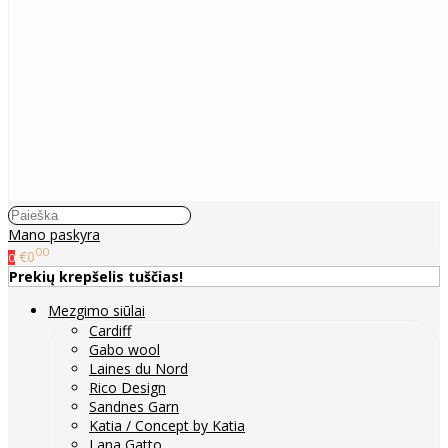
Mano paskyra
00
€0
0
Prekių krepšelis tuščias!
Mezgimo siūlai
Cardiff
Gabo wool
Laines du Nord
Rico Design
Sandnes Garn
Katia / Concept by Katia
Lana Gatto