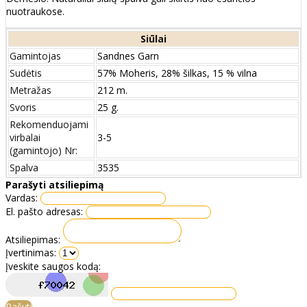
nuotraukose.
Siūlai
Gamintojas
Sandnes Garn
Sudėtis
57% Moheris, 28% šilkas, 15 % vilna
Metražas
212 m.
Svoris
25 g.
Rekomenduojami
virbalai
3-5
(gamintojo) Nr:
Spalva
3535
Parašyti atsiliepimą
Vardas:
El. pašto adresas:
Atsiliepimas:
Įvertinimas:
Įveskite saugos kodą:
Rašyti