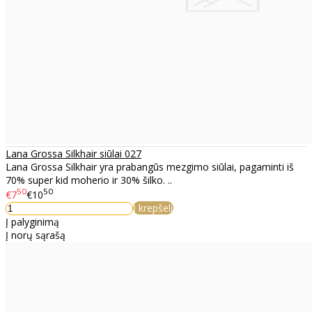
Lana Grossa Silkhair siūlai 027
Lana Grossa Silkhair yra prabangūs mezgimo siūlai, pagaminti iš
70% super kid moherio ir 30% šilko. ..
50
50
€7
€10
Į krepšelį
Į palyginimą
Į norų sąrašą