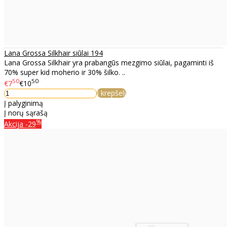
Lana Grossa Silkhair siūlai 194
Lana Grossa Silkhair yra prabangūs mezgimo siūlai, pagaminti iš
70% super kid moherio ir 30% šilko. ..
50
50
€7
€10
Į krepšelį
Į palyginimą
Į norų sąrašą
%
Akcija
-29