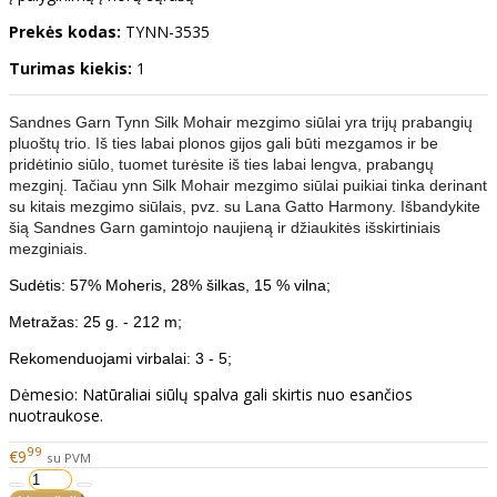
Prekės kodas:
TYNN-3535
Turimas kiekis:
1
Sandnes Garn Tynn Silk Mohair mezgimo siūlai yra trijų prabangių
pluoštų trio. Iš ties labai plonos gijos gali būti mezgamos ir be
pridėtinio siūlo, tuomet turėsite iš ties labai lengva, prabangų
mezginį. Tačiau ynn Silk Mohair mezgimo siūlai puikiai tinka derinant
su kitais mezgimo siūlais, pvz. su Lana Gatto Harmony. Išbandykite
šią Sandnes Garn gamintojo naujieną ir džiaukitės išskirtiniais
mezginiais.
Sudėtis: 57% Moheris, 28% šilkas, 15 % vilna;
Metražas: 25 g. - 212 m;
Rekomenduojami virbalai: 3 - 5;
Dėmesio: Natūraliai siūlų spalva gali skirtis nuo esančios
nuotraukose.
99
€9
su PVM