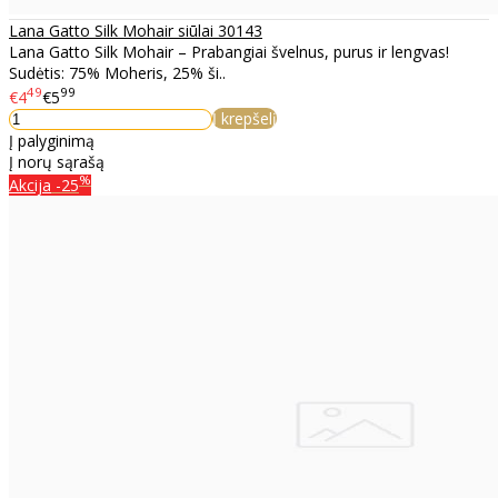
Lana Gatto Silk Mohair siūlai 30143
Lana Gatto Silk Mohair – Prabangiai švelnus, purus ir lengvas!
Sudėtis: 75% Moheris, 25% ši..
49
99
€4
€5
Į krepšelį
Į palyginimą
Į norų sąrašą
%
Akcija
-25