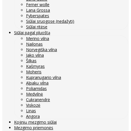
Ferner wolle
Lana Grossa
Fyberspates
Siūlai sruogose (nedažyti)
Siūlai ritėse
Siūlai pagal pluoštą
Merino vilna
Nailonas
Norvegiška vilna
Jako vilna
Šilkas
Kašmyras
Moheris
Kupranugario vilna
Alpakų vilna
Poliamidas
Medvilnė
Cukranendrė
Viskozė
Linas
Angora
Kojinių mezgimo siūlai
Mezgimo priemonės