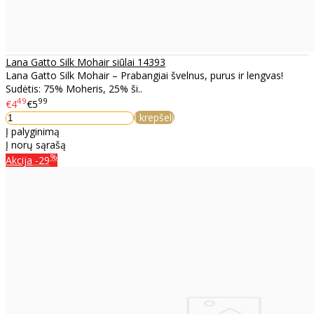
Lana Gatto Silk Mohair siūlai 14393
Lana Gatto Silk Mohair – Prabangiai švelnus, purus ir lengvas!
Sudėtis: 75% Moheris, 25% ši..
49
99
€4
€5
Į krepšelį
Į palyginimą
Į norų sąrašą
%
Akcija
-29