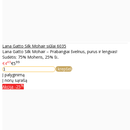
Lana Gatto Silk Mohair siūlai 6035
Lana Gatto Silk Mohair – Prabangiai švelnus, purus ir lengvas!
Sudėtis: 75% Moheris, 25% ši..
49
99
€4
€5
Į krepšelį
Į palyginimą
Į norų sąrašą
%
Akcija
-25