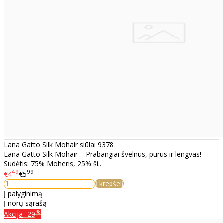
Lana Gatto Silk Mohair siūlai 9378
Lana Gatto Silk Mohair – Prabangiai švelnus, purus ir lengvas!
Sudėtis: 75% Moheris, 25% ši..
49
99
€4
€5
Į krepšelį
Į palyginimą
Į norų sąrašą
%
Akcija
-29