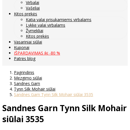
Virbalai
Vąšeliai
Kitos prekės
Katia valai prisukamiems virbalams
Lykke valai virbalams
Žymekliai
Kitos prekės
Vasariniai siūlai
Kuponai
IŠPARDAVIMAS iki -80 %
Patrės blog
Pagrindinis
Mezgimo siūlai
Sandnes Garn
Tynn Silk Mohair siūlai
Sandnes Garn Tynn Silk Mohair siūlai 3535
Sandnes Garn Tynn Silk Mohair
siūlai 3535