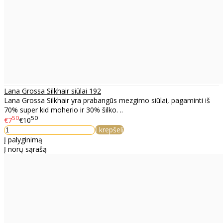
Lana Grossa Silkhair siūlai 192
Lana Grossa Silkhair yra prabangūs mezgimo siūlai, pagaminti iš
70% super kid moherio ir 30% šilko. ..
50
50
€7
€10
Į krepšelį
Į palyginimą
Į norų sąrašą