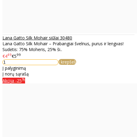
Lana Gatto Silk Mohair siūlai 30480
Lana Gatto Silk Mohair – Prabangiai švelnus, purus ir lengvas!
Sudėtis: 75% Moheris, 25% ši..
49
99
€4
€5
Į krepšelį
Į palyginimą
Į norų sąrašą
%
Akcija
-25