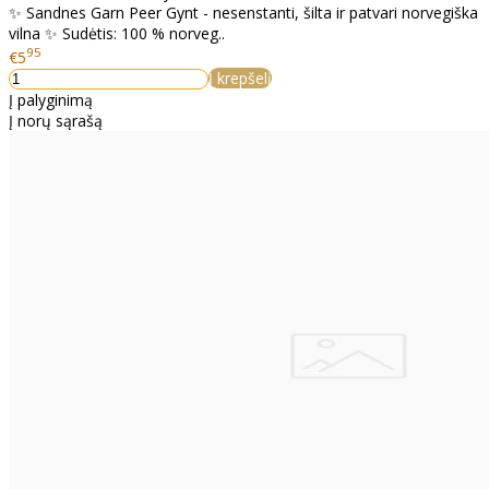
✨ Sandnes Garn Peer Gynt - nesenstanti, šilta ir patvari norvegiška
vilna ✨ Sudėtis: 100 % norveg..
95
€5
Į krepšelį
Į palyginimą
Į norų sąrašą