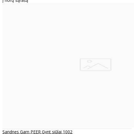
Į norų sąrašą
Sandnes Garn PEER Gynt siūlai 1002