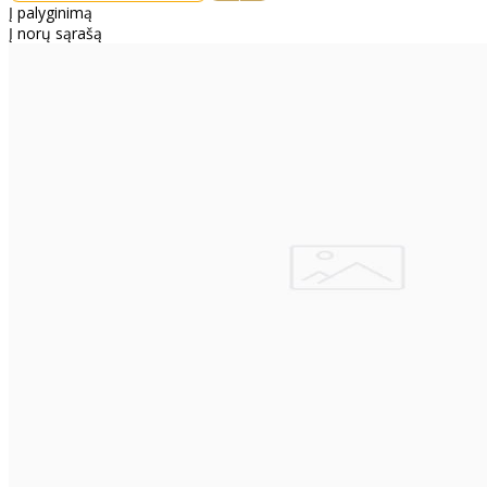
Į palyginimą
Į norų sąrašą