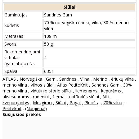
Siūlai
Gamintojas
Sandnes Garn
70 % norvegiška ėriukų vilna, 30 % merino
Sudėtis
vilna
Metražas
108 m
Svoris
50 g.
Rekomenduojami
virbalai
4
(gamintojo) Nr:
Spalva
6351
ATLAS
,
Norvegiška
,
Garn
,
Sandnes
,
Vilna
,
Merino
,
ėriukų vilna
,
merino vilna
,
vilnos siūlai
,
Atlas PetiteKnit
,
Sandnes Garn
,
30%
merino vilna
,
vidutinio storio siūlai
,
liemenėms
,
kepurėms
,
aksesuarams
,
rudeniui
,
žiemai
,
natūralūs siūlai
,
šilti
,
kvėpuojantys
,
Mezgimo
,
Siūlai
,
Pagal
,
Pluoštą
,
70% vilna
,
Petiteknit
,
(Naujiena!)
Susijusios prekės