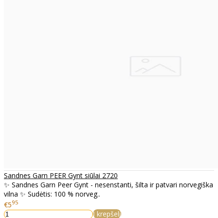
Sandnes Garn PEER Gynt siūlai 2720
✨ Sandnes Garn Peer Gynt - nesenstanti, šilta ir patvari norvegiška
vilna ✨ Sudėtis: 100 % norveg..
95
€5
Į krepšelį