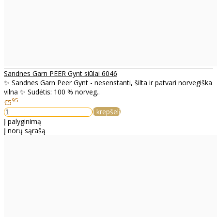
Sandnes Garn PEER Gynt siūlai 6046
✨ Sandnes Garn Peer Gynt - nesenstanti, šilta ir patvari norvegiška
vilna ✨ Sudėtis: 100 % norveg..
95
€5
Į krepšelį
Į palyginimą
Į norų sąrašą