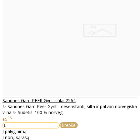
Sandnes Garn PEER Gynt siūlai 2564
✨ Sandnes Garn Peer Gynt - nesenstanti, šilta ir patvari norvegiška
vilna ✨ Sudėtis: 100 % norveg..
95
€5
Į krepšelį
Į palyginimą
Į norų sąrašą