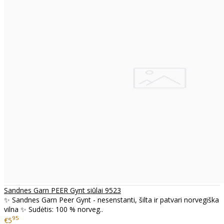
Sandnes Garn PEER Gynt siūlai 9523
✨ Sandnes Garn Peer Gynt - nesenstanti, šilta ir patvari norvegiška
vilna ✨ Sudėtis: 100 % norveg..
95
€5