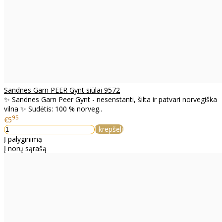
Sandnes Garn PEER Gynt siūlai 9572
✨ Sandnes Garn Peer Gynt - nesenstanti, šilta ir patvari norvegiška
vilna ✨ Sudėtis: 100 % norveg..
95
€5
Į krepšelį
Į palyginimą
Į norų sąrašą