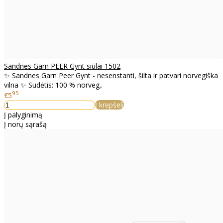
Sandnes Garn PEER Gynt siūlai 1502
✨ Sandnes Garn Peer Gynt - nesenstanti, šilta ir patvari norvegiška
vilna ✨ Sudėtis: 100 % norveg..
95
€5
Į krepšelį
Į palyginimą
Į norų sąrašą