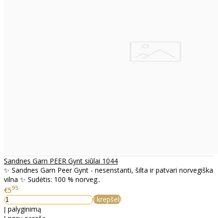
Sandnes Garn PEER Gynt siūlai 1044
✨ Sandnes Garn Peer Gynt - nesenstanti, šilta ir patvari norvegiška
vilna ✨ Sudėtis: 100 % norveg..
95
€5
Į krepšelį
Į palyginimą