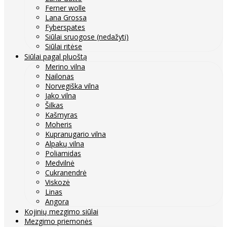
Ferner wolle
Lana Grossa
Fyberspates
Siūlai sruogose (nedažyti)
Siūlai ritėse
Siūlai pagal pluoštą
Merino vilna
Nailonas
Norvegiška vilna
Jako vilna
Šilkas
Kašmyras
Moheris
Kupranugario vilna
Alpakų vilna
Poliamidas
Medvilnė
Cukranendrė
Viskozė
Linas
Angora
Kojinių mezgimo siūlai
Mezgimo priemonės