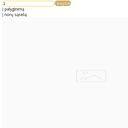
Į krepšelį
Į palyginimą
Į norų sąrašą