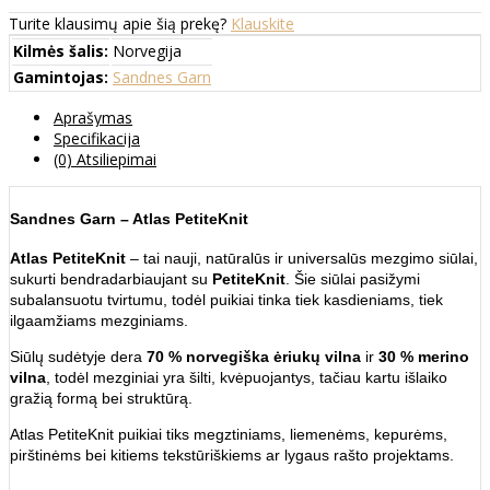
Turite klausimų apie šią prekę?
Klauskite
Kilmės šalis:
Norvegija
Gamintojas:
Sandnes Garn
Aprašymas
Specifikacija
(0) Atsiliepimai
Sandnes Garn – Atlas PetiteKnit
Atlas PetiteKnit
– tai nauji, natūralūs ir universalūs mezgimo siūlai,
sukurti bendradarbiaujant su
PetiteKnit
. Šie siūlai pasižymi
subalansuotu tvirtumu, todėl puikiai tinka tiek kasdieniams, tiek
ilgaamžiams mezginiams.
Siūlų sudėtyje dera
70 % norvegiška ėriukų vilna
ir
30 % merino
vilna
, todėl mezginiai yra šilti, kvėpuojantys, tačiau kartu išlaiko
gražią formą bei struktūrą.
Atlas PetiteKnit puikiai tiks megztiniams, liemenėms, kepurėms,
pirštinėms bei kitiems tekstūriškiems ar lygaus rašto projektams.