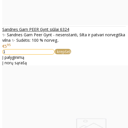
Sandnes Garn PEER Gynt siūlai 6324
✨ Sandnes Garn Peer Gynt - nesenstanti, šilta ir patvari norvegiška
vilna ✨ Sudėtis: 100 % norveg..
95
€5
Į krepšelį
Į palyginimą
Į norų sąrašą