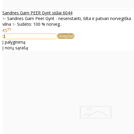
Sandnes Garn PEER Gynt siūlai 6044
✨ Sandnes Garn Peer Gynt - nesenstanti, šilta ir patvari norvegiška
vilna ✨ Sudėtis: 100 % norveg..
95
€5
Į krepšelį
Į palyginimą
Į norų sąrašą