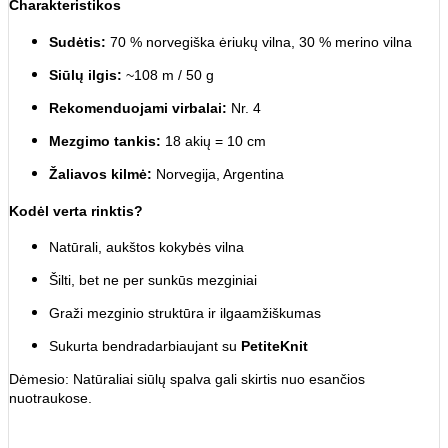
Charakteristikos
Sudėtis:
70 % norvegiška ėriukų vilna, 30 % merino vilna
Siūlų ilgis:
~108 m / 50 g
Rekomenduojami virbalai:
Nr. 4
Mezgimo tankis:
18 akių = 10 cm
Žaliavos kilmė:
Norvegija, Argentina
Kodėl verta rinktis?
Natūrali, aukštos kokybės vilna
Šilti, bet ne per sunkūs mezginiai
Graži mezginio struktūra ir ilgaamžiškumas
Sukurta bendradarbiaujant su
PetiteKnit
Dėmesio: Natūraliai siūlų spalva gali skirtis nuo esančios
nuotraukose.