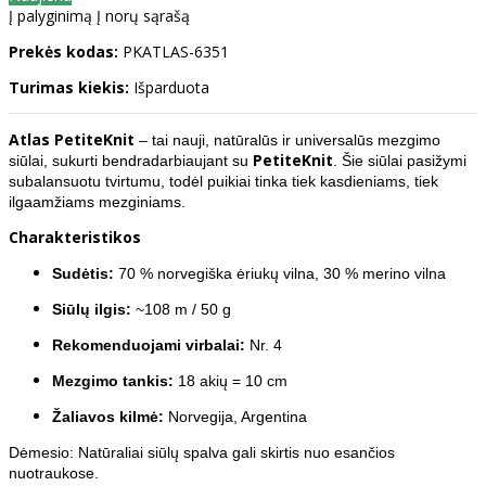
Į palyginimą
Į norų sąrašą
Prekės kodas:
PKATLAS-6351
Turimas kiekis:
Išparduota
Atlas PetiteKnit
– tai nauji, natūralūs ir universalūs mezgimo
PetiteKnit
siūlai, sukurti bendradarbiaujant su
. Šie siūlai pasižymi
subalansuotu tvirtumu, todėl puikiai tinka tiek kasdieniams, tiek
ilgaamžiams mezginiams.
Charakteristikos
Sudėtis:
70 % norvegiška ėriukų vilna, 30 % merino vilna
Siūlų ilgis:
~108 m / 50 g
Rekomenduojami virbalai:
Nr. 4
Mezgimo tankis:
18 akių = 10 cm
Žaliavos kilmė:
Norvegija, Argentina
Dėmesio: Natūraliai siūlų spalva gali skirtis nuo esančios
nuotraukose.