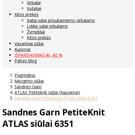
Virbalai
Vąšeliai
Kitos prekės
Katia valai prisukamiems virbalams
Lykke valai virbalams
Žymekliai
Kitos prekės
Vasariniai siūlai
Kuponai
IŠPARDAVIMAS iki -80 %
Patrės blog
Pagrindinis
Mezgimo siūlai
Sandnes Garn
ATLAS Petiteknit siūlai (Naujiena!)
Sandnes Garn PetiteKnit ATLAS siūlai 6351
Sandnes Garn PetiteKnit
ATLAS siūlai 6351