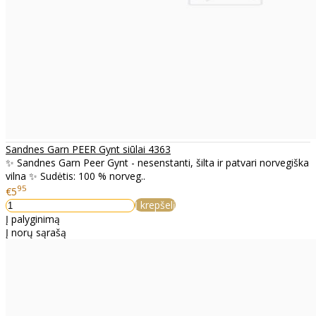
Sandnes Garn PEER Gynt siūlai 4363
✨ Sandnes Garn Peer Gynt - nesenstanti, šilta ir patvari norvegiška
vilna ✨ Sudėtis: 100 % norveg..
95
€5
Į krepšelį
Į palyginimą
Į norų sąrašą