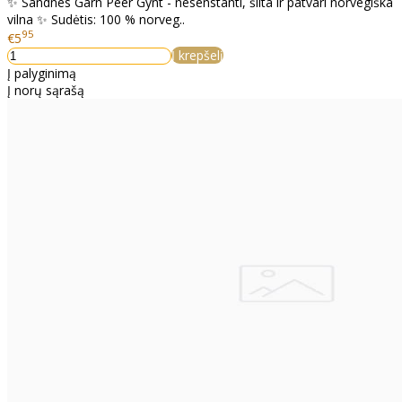
✨ Sandnes Garn Peer Gynt - nesenstanti, šilta ir patvari norvegiška
vilna ✨ Sudėtis: 100 % norveg..
95
€5
Į krepšelį
Į palyginimą
Į norų sąrašą