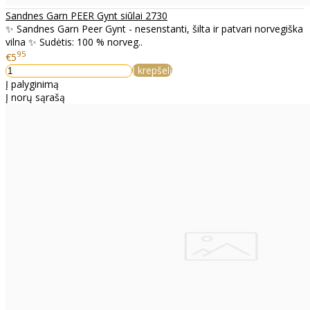
Sandnes Garn PEER Gynt siūlai 2730
✨ Sandnes Garn Peer Gynt - nesenstanti, šilta ir patvari norvegiška
vilna ✨ Sudėtis: 100 % norveg..
95
€5
Į krepšelį
Į palyginimą
Į norų sąrašą