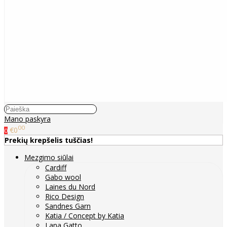
Mano paskyra
00
€0
0
Prekių krepšelis tuščias!
Mezgimo siūlai
Cardiff
Gabo wool
Laines du Nord
Rico Design
Sandnes Garn
Katia / Concept by Katia
Lana Gatto