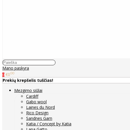
Mano paskyra
00
€0
0
Prekių krepšelis tuščias!
Mezgimo siūlai
Cardiff
Gabo wool
Laines du Nord
Rico Design
Sandnes Garn
Katia / Concept by Katia
Lana Gatto