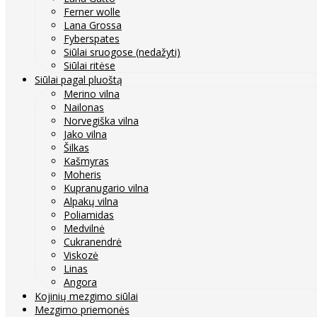
Ferner wolle
Lana Grossa
Fyberspates
Siūlai sruogose (nedažyti)
Siūlai ritėse
Siūlai pagal pluoštą
Merino vilna
Nailonas
Norvegiška vilna
Jako vilna
Šilkas
Kašmyras
Moheris
Kupranugario vilna
Alpakų vilna
Poliamidas
Medvilnė
Cukranendrė
Viskozė
Linas
Angora
Kojinių mezgimo siūlai
Mezgimo priemonės