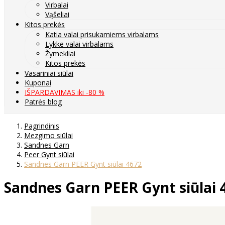
Virbalai
Vąšeliai
Kitos prekės
Katia valai prisukamiems virbalams
Lykke valai virbalams
Žymekliai
Kitos prekės
Vasariniai siūlai
Kuponai
IŠPARDAVIMAS iki -80 %
Patrės blog
Pagrindinis
Mezgimo siūlai
Sandnes Garn
Peer Gynt siūlai
Sandnes Garn PEER Gynt siūlai 4672
Sandnes Garn PEER Gynt siūlai 