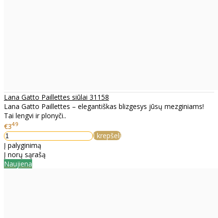
Lana Gatto Paillettes siūlai 31158
Lana Gatto Paillettes – elegantiškas blizgesys jūsų mezginiams!
Tai lengvi ir plonyči..
49
€3
Į krepšelį
Į palyginimą
Į norų sąrašą
Naujiena