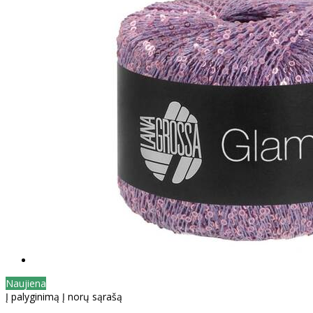
Naujiena
Į palyginimą
Į norų sąrašą