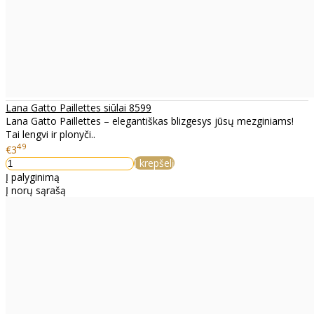
Lana Gatto Paillettes siūlai 8599
Lana Gatto Paillettes – elegantiškas blizgesys jūsų mezginiams!
Tai lengvi ir plonyči..
49
€3
Į krepšelį
Į palyginimą
Į norų sąrašą