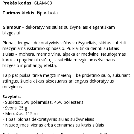
Prekės kodas:
GLAM-03
Turimas kiekis:
Išparduota
Glamour
– dekoratyvinis siūlas su žvyneliais elegantiškam
blizgesiui
Plonas, lengvas dekoratyvinis siūlas su žvyneliais, skirtas suteikti
mezginiams išskirtinio spindesio. Puikiai tinka derinti su kitais
siūlais – mohera, merino vilna, alpaka ar medvilne. Naudojamas
kartu su pagrindiniu siūlu, jis suteikia mezginiams švelnaus
blizgesio ir prabangų efektą.
Taip pat puikiai tinka megzti ir vieną – be pridėtinio siūlo, sukuriant
stilingus, šiuolaikiškus aksesuarus ar lengvus dekoratyvius
mezginius.
Savybės:
• Sudėtis: 55% poliamidas, 45% poliesteris
• Svoris: 25 g
• Metražas: 115 m
• Tipas: plonas dekoratyvinis siūlas su žvyneliais
• Naudojimas: vienas arba derinamas su kitais siūlais