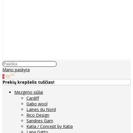
Mano paskyra
00
€0
0
Prekių krepšelis tuščias!
Mezgimo siūlai
Cardiff
Gabo wool
Laines du Nord
Rico Design
Sandnes Garn
Katia / Concept by Katia
Lana Gatto