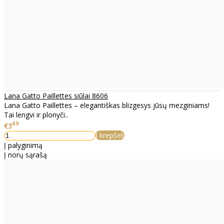
Lana Gatto Paillettes siūlai 8606
Lana Gatto Paillettes – elegantiškas blizgesys jūsų mezginiams!
Tai lengvi ir plonyči..
49
€3
Į krepšelį
Į palyginimą
Į norų sąrašą