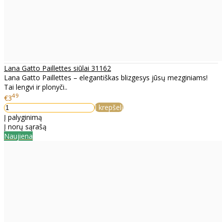
Lana Gatto Paillettes siūlai 31162
Lana Gatto Paillettes – elegantiškas blizgesys jūsų mezginiams!
Tai lengvi ir plonyči..
49
€3
Į krepšelį
Į palyginimą
Į norų sąrašą
Naujiena