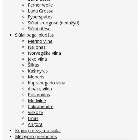
Ferner wolle
Lana Grossa
Fyberspates
Siūlai sruogose (nedažyti)
Siūlai ritėse
Siūlai pagal pluoštą
Merino vilna
Nailonas
Norvegiška vilna
Jako vilna
Šilkas
Kašmyras
Moheris
Kupranugario vilna
Alpakų vilna
Poliamidas
Medvilnė
Cukranendrė
Viskozė
Linas
Angora
Kojinių mezgimo siūlai
Mezgimo priemonės