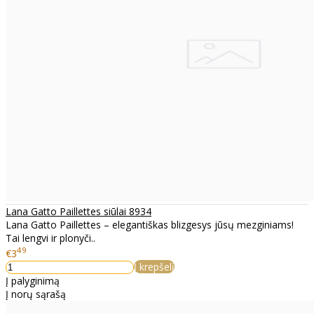
Lana Gatto Paillettes siūlai 8934
Lana Gatto Paillettes – elegantiškas blizgesys jūsų mezginiams!
Tai lengvi ir plonyči..
49
€3
Į krepšelį
Į palyginimą
Į norų sąrašą