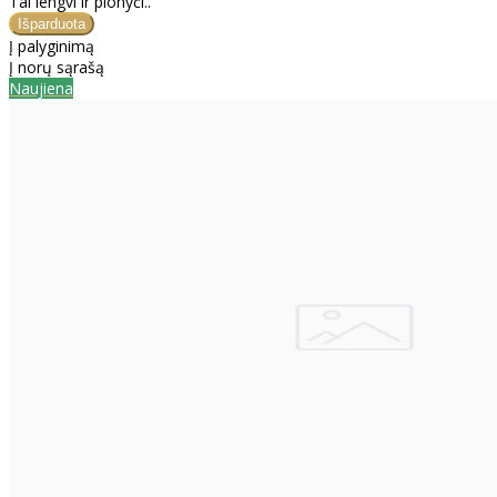
Tai lengvi ir plonyči..
Į palyginimą
Į norų sąrašą
Naujiena