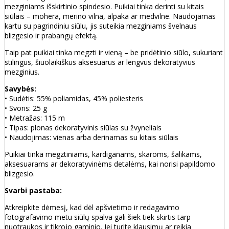
mezginiams išskirtinio spindesio. Puikiai tinka derinti su kitais
siūlais – mohera, merino vilna, alpaka ar medvilne. Naudojamas
kartu su pagrindiniu siūlu, jis suteikia mezginiams švelnaus
blizgesio ir prabangų efektą.
Taip pat puikiai tinka megzti ir vieną – be pridėtinio siūlo, sukuriant
stilingus, šiuolaikiškus aksesuarus ar lengvus dekoratyvius
mezginius.
Savybės:
• Sudėtis: 55% poliamidas, 45% poliesteris
• Svoris: 25 g
• Metražas: 115 m
• Tipas: plonas dekoratyvinis siūlas su žvyneliais
• Naudojimas: vienas arba derinamas su kitais siūlais
Puikiai tinka megztiniams, kardiganams, skaroms, šalikams,
aksesuarams ar dekoratyvinėms detalėms, kai norisi papildomo
blizgesio.
Svarbi pastaba:
Atkreipkite dėmesį, kad dėl apšvietimo ir redagavimo
fotografavimo metu siūlų spalva gali šiek tiek skirtis tarp
nuotraukos ir tikrojo gaminio. Jei turite klausimų ar reikia