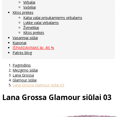
Virbalai
Vąšeliai
Kitos prekės
Katia valai prisukamiems virbalams
Lykke valai virbalams
Žymekliai
Kitos prekės
Vasariniai siūlai
Kuponai
IŠPARDAVIMAS iki -80 %
Patrės blog
Pagrindinis
Mezgimo siūlai
Lana Grossa
Glamour siūlai
Lana Grossa Glamour siūlai 03
Lana Grossa Glamour siūlai 03