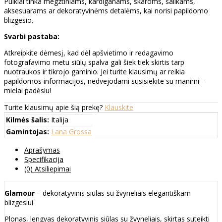
Puikiai tinka megztiniams, kardiganams, skaroms, šalikams,
aksesuarams ar dekoratyvinėms detalėms, kai norisi papildomo
blizgesio.
Svarbi pastaba:
Atkreipkite dėmesį, kad dėl apšvietimo ir redagavimo
fotografavimo metu siūlų spalva gali šiek tiek skirtis tarp
nuotraukos ir tikrojo gaminio. Jei turite klausimų ar reikia
papildomos informacijos, nedvejodami susisiekite su manimi -
mielai padėsiu!
Turite klausimų apie šią prekę?
Klauskite
Kilmės šalis:
Italija
Gamintojas:
Lana Grossa
Aprašymas
Specifikacija
(0) Atsiliepimai
Glamour
– dekoratyvinis siūlas su žvyneliais elegantiškam
blizgesiui
Plonas, lengvas dekoratyvinis siūlas su žvyneliais, skirtas suteikti