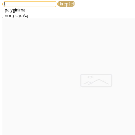
Į krepšelį
Į palyginimą
Į norų sąrašą