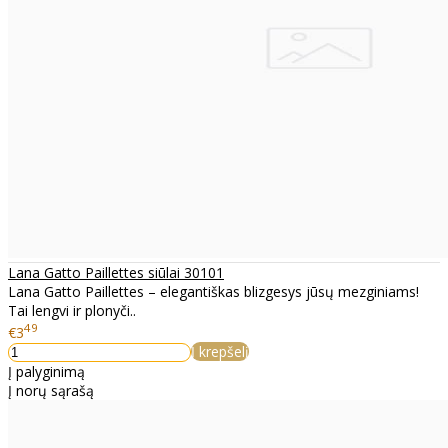
Lana Gatto Paillettes siūlai 30101
Lana Gatto Paillettes – elegantiškas blizgesys jūsų mezginiams!
Tai lengvi ir plonyči..
49
€3
Į krepšelį
Į palyginimą
Į norų sąrašą