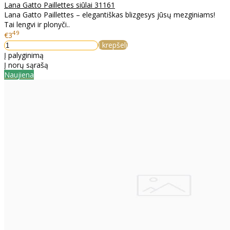
Lana Gatto Paillettes siūlai 31161
Lana Gatto Paillettes – elegantiškas blizgesys jūsų mezginiams!
Tai lengvi ir plonyči..
49
€3
Į krepšelį
Į palyginimą
Į norų sąrašą
Naujiena