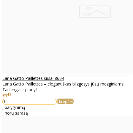
Lana Gatto Paillettes siūlai 8604
Lana Gatto Paillettes – elegantiškas blizgesys jūsų mezginiams!
Tai lengvi ir plonyči..
49
€3
Į krepšelį
Į palyginimą
Į norų sąrašą