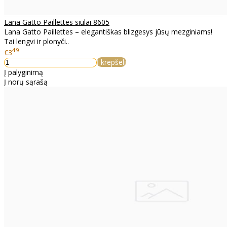
Lana Gatto Paillettes siūlai 8605
Lana Gatto Paillettes – elegantiškas blizgesys jūsų mezginiams!
Tai lengvi ir plonyči..
49
€3
Į krepšelį
Į palyginimą
Į norų sąrašą