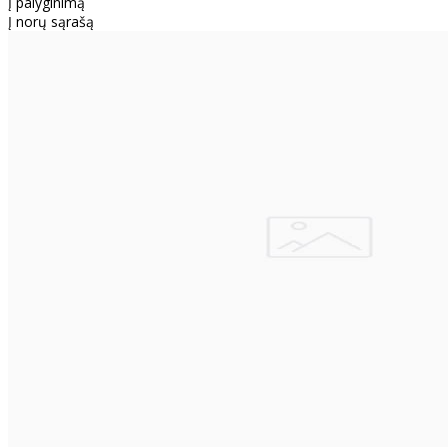
Į palyginimą
Į norų sąrašą