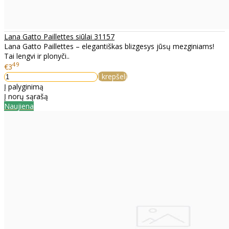
Lana Gatto Paillettes siūlai 31157
Lana Gatto Paillettes – elegantiškas blizgesys jūsų mezginiams!
Tai lengvi ir plonyči..
49
€3
Į krepšelį
Į palyginimą
Į norų sąrašą
Naujiena