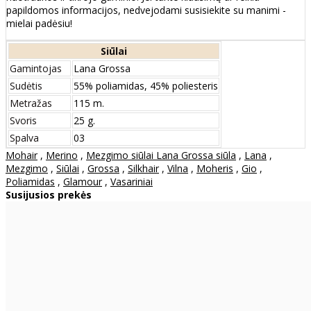
papildomos informacijos, nedvejodami susisiekite su manimi -
mielai padėsiu!
Siūlai
Gamintojas
Lana Grossa
Sudėtis
55% poliamidas, 45% poliesteris
Metražas
115 m.
Svoris
25 g.
Spalva
03
Mohair
,
Merino
,
Mezgimo siūlai Lana Grossa siūla
,
Lana
,
Mezgimo
,
Siūlai
,
Grossa
,
Silkhair
,
Vilna
,
Moheris
,
Gio
,
Poliamidas
,
Glamour
,
Vasariniai
Susijusios prekės