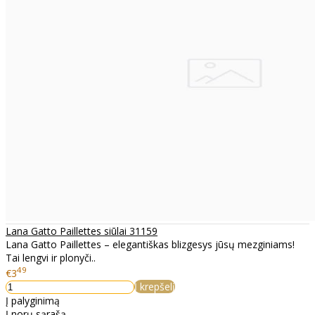
Lana Gatto Paillettes siūlai 31159
Lana Gatto Paillettes – elegantiškas blizgesys jūsų mezginiams!
Tai lengvi ir plonyči..
49
€3
Į krepšelį
Į palyginimą
Į norų sąrašą