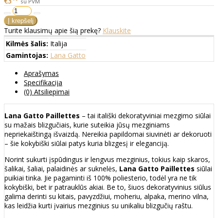
€3
su PVM
Turite klausimų apie šią prekę?
Klauskite
Kilmės šalis:
Italija
Gamintojas:
Lana Gatto
Aprašymas
Specifikacija
(0) Atsiliepimai
Lana Gatto Paillettes
– tai itališki dekoratyviniai mezgimo siūlai
su mažais blizgučiais, kurie suteikia jūsų mezginiams
nepriekaištingą išvaizdą. Nereikia papildomai siuvinėti ar dekoruoti
– šie kokybiški siūlai patys kuria blizgesį ir eleganciją.
Norint sukurti įspūdingus ir lengvus mezginius, tokius kaip skaros,
šalikai, šaliai, palaidinės ar suknelės,
Lana Gatto Paillettes
siūlai
puikiai tinka. Jie pagaminti iš 100% poliesterio, todėl yra ne tik
kokybiški, bet ir patrauklūs akiai. Be to, šiuos dekoratyvinius siūlus
galima derinti su kitais, pavyzdžiui, moheriu, alpaka, merino vilna,
kas leidžia kurti įvairius mezginius su unikaliu blizgučių raštu.