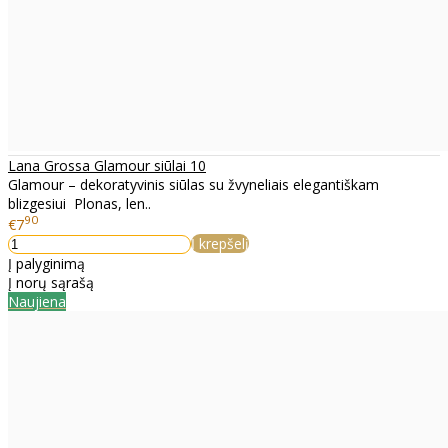
Lana Grossa Glamour siūlai 10
Glamour – dekoratyvinis siūlas su žvyneliais elegantiškam
blizgesiui Plonas, len..
90
€7
Į krepšelį
Į palyginimą
Į norų sąrašą
Naujiena