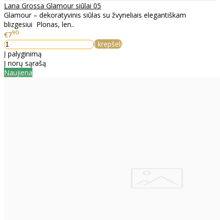
Lana Grossa Glamour siūlai 05
Glamour – dekoratyvinis siūlas su žvyneliais elegantiškam
blizgesiui Plonas, len..
90
€7
Į krepšelį
Į palyginimą
Į norų sąrašą
Naujiena