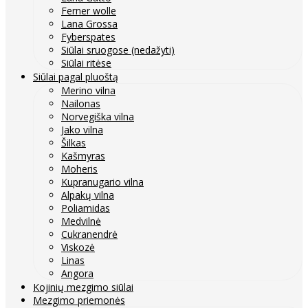
Ferner wolle
Lana Grossa
Fyberspates
Siūlai sruogose (nedažyti)
Siūlai ritėse
Siūlai pagal pluoštą
Merino vilna
Nailonas
Norvegiška vilna
Jako vilna
Šilkas
Kašmyras
Moheris
Kupranugario vilna
Alpakų vilna
Poliamidas
Medvilnė
Cukranendrė
Viskozė
Linas
Angora
Kojinių mezgimo siūlai
Mezgimo priemonės