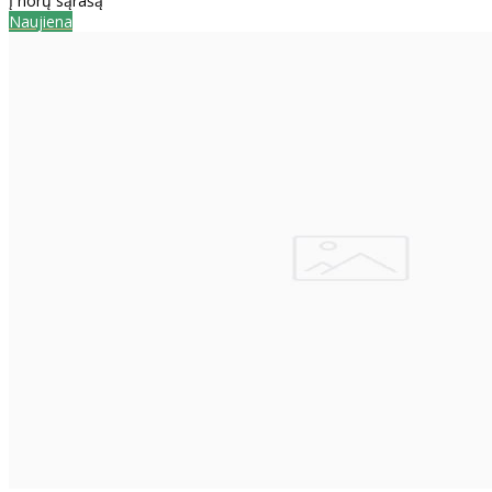
Į norų sąrašą
Naujiena