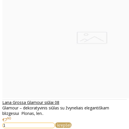
Lana Grossa Glamour siūlai 08
Glamour – dekoratyvinis siūlas su žvyneliais elegantiškam
blizgesiui Plonas, len..
90
€7
Į krepšelį