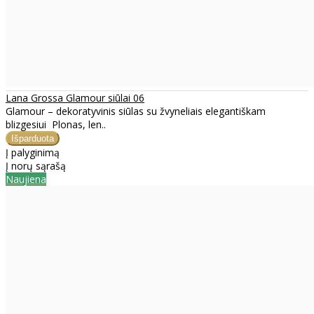
Lana Grossa Glamour siūlai 06
Glamour – dekoratyvinis siūlas su žvyneliais elegantiškam
blizgesiui Plonas, len..
Į palyginimą
Į norų sąrašą
Naujiena