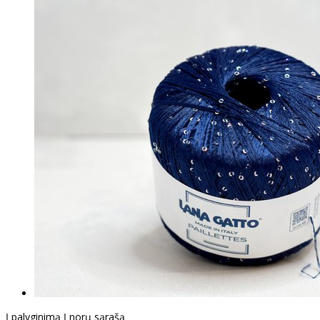
Į palyginimą
Į norų sąrašą