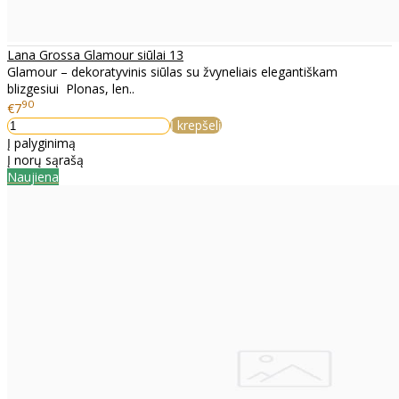
Lana Grossa Glamour siūlai 13
Glamour – dekoratyvinis siūlas su žvyneliais elegantiškam
blizgesiui Plonas, len..
90
€7
Į krepšelį
Į palyginimą
Į norų sąrašą
Naujiena