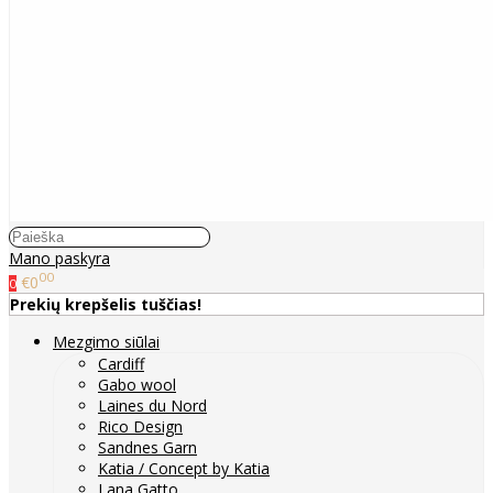
Mano paskyra
00
€0
0
Prekių krepšelis tuščias!
Mezgimo siūlai
Cardiff
Gabo wool
Laines du Nord
Rico Design
Sandnes Garn
Katia / Concept by Katia
Lana Gatto