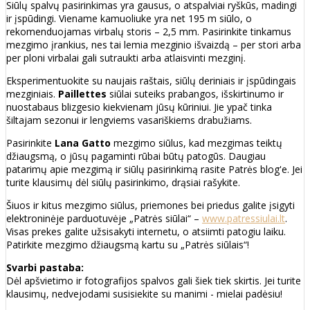
Siūlų spalvų pasirinkimas yra gausus, o atspalviai ryškūs, madingi
ir įspūdingi. Viename kamuoliuke yra net 195 m siūlo, o
rekomenduojamas virbalų storis – 2,5 mm. Pasirinkite tinkamus
mezgimo įrankius, nes tai lemia mezginio išvaizdą – per stori arba
per ploni virbalai gali sutraukti arba atlaisvinti mezginį.
Eksperimentuokite su naujais raštais, siūlų deriniais ir įspūdingais
mezginiais.
Paillettes
siūlai suteiks prabangos, išskirtinumo ir
nuostabaus blizgesio kiekvienam jūsų kūriniui. Jie ypač tinka
šiltajam sezonui ir lengviems vasariškiems drabužiams.
Pasirinkite
Lana Gatto
mezgimo siūlus, kad mezgimas teiktų
džiaugsmą, o jūsų pagaminti rūbai būtų patogūs. Daugiau
patarimų apie mezgimą ir siūlų pasirinkimą rasite Patrės blog'e. Jei
turite klausimų dėl siūlų pasirinkimo, drąsiai rašykite.
Šiuos ir kitus mezgimo siūlus, priemones bei priedus galite įsigyti
elektroninėje parduotuvėje „Patrės siūlai“ –
www.patressiulai.lt
.
Visas prekes galite užsisakyti internetu, o atsiimti patogiu laiku.
Patirkite mezgimo džiaugsmą kartu su „Patrės siūlais“!
Svarbi pastaba:
Dėl apšvietimo ir fotografijos spalvos gali šiek tiek skirtis. Jei turite
klausimų, nedvejodami susisiekite su manimi - mielai padėsiu!