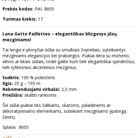
Prekės kodas:
PAI- 8605
Turimas kiekis:
17
Lana Gatto Paillettes – elegantiškas blizgesys jūsų
mezginiams!
Tai lengvi ir plonyčiai siūlai su smulkiais žvyneliais, suteikiantys
mezginiams elegancijos bei prabangos. Puikiai dera su moherio,
vilnos ar kitais siūlais, todėl galite kurti tiek elegantiškai spindinčius,
tiek ryškesnius akcentinius mezginius.
Sudėtis:
100 % poliesteris
Ilgis:
25 g – 195 m
Rekomenduojami virbalai:
2,5 mm
Priežiūra:
skalbti rankomis
Šie siūlai puikiai tiks šalikams, skaroms, palaidinėms ar
dekoratyviniams elementams, suteikiant mezginiams ypatingą
žavesį.
Splava: 8605
49