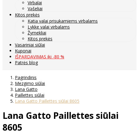
Virbalai
Vąšeliai
Kitos prekės
Katia valai prisukamiems virbalams
Lykke valai virbalams
Žymekliai
Kitos prekės
Vasariniai siūlai
Kuponai
IŠPARDAVIMAS iki -80 %
Patrės blog
Pagrindinis
Mezgimo siūlai
Lana Gatto
Paillettes siūlai
Lana Gatto Paillettes siūlai 8605
Lana Gatto Paillettes siūlai
8605