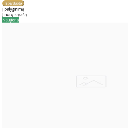
Į palyginimą
Į norų sąrašą
Naujiena