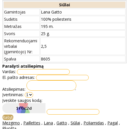
Siūlai
Gamintojas
Lana Gatto
Sudėtis
100% poliesteris
Metražas
195 m.
Svoris
25 g.
Rekomenduojami
virbalai
2,5
(gamintojo) Nr:
Spalva
8605
Parašyti atsiliepimą
Vardas:
El. pašto adresas:
Atsiliepimas:
Įvertinimas:
Įveskite saugos kodą:
Rašyti
Mezgimo
,
Paillettes
,
Lana
,
Gatto
,
Siūlai
,
Poliamidas
,
Pagal
,
Pluoštą