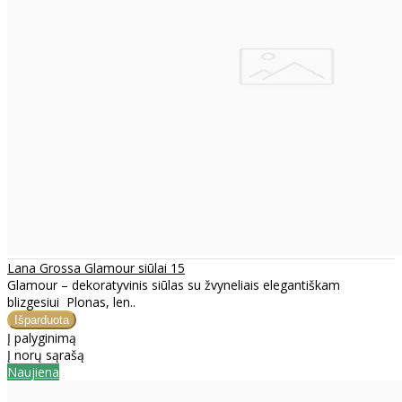
Lana Grossa Glamour siūlai 15
Glamour – dekoratyvinis siūlas su žvyneliais elegantiškam
blizgesiui Plonas, len..
Į palyginimą
Į norų sąrašą
Naujiena