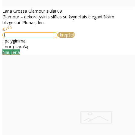
Lana Grossa Glamour siūlai 09
Glamour – dekoratyvinis siūlas su žvyneliais elegantiškam
blizgesiui Plonas, len..
90
€7
Į krepšelį
Į palyginimą
Į norų sąrašą
Naujiena