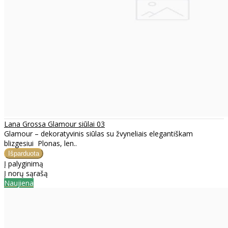
Lana Grossa Glamour siūlai 03
Glamour – dekoratyvinis siūlas su žvyneliais elegantiškam
blizgesiui Plonas, len..
Į palyginimą
Į norų sąrašą
Naujiena