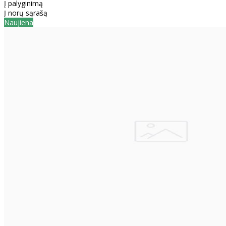
Į palyginimą
Į norų sąrašą
Naujiena