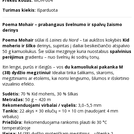
Prekės kodas:
MOH-004
Turimas kiekis:
Išparduota
Poema Mohair – prabangaus švelnumo ir spalvų žaismo
derinys
Poema Mohair
siūlai iš
Laines du Nord
– tai aukštos kokybės
Kid
moherio ir šilko
derinys, supintas į dailiai besikeičiančio atspalvio
50 g kamuoliukus. Šie siūlai mezginyje kuria nuostabius
spalvinius
perėjimus
gradientu – nuo švelnių iki sodrių tonų.
Itin lengvi, purūs ir išeigūs – vos
du kamuoliukai pakanka M
(38) dydžio megztiniui
! Idealiai tinka šalikams, skaroms,
megztiniams ar etolėms, kai norisi lengvumo, šilumos ir išskirtinio
vizualinio efekto.
Sudėtis:
70 % Kid moheris, 30 % šilkas
Metražas:
50 g ~ 420 m
Rekomenduojami virbalai / vąšelis:
3,0–5,5 mm
Tankis:
22 akys × 30 eilučių = 10 × 10 cm (naudojant 4 mm
virbalus)
Priežiūra:
Rekomenduojama rankomis plauti iki 30 °C
temperatūroje
Išeiga:
M (38) dydžio moteriškam megztiniui – užtenka 2