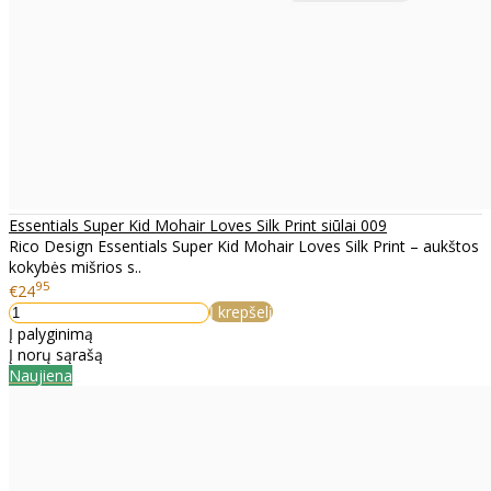
Essentials Super Kid Mohair Loves Silk Print siūlai 009
Rico Design Essentials Super Kid Mohair Loves Silk Print – aukštos
kokybės mišrios s..
95
€24
Į krepšelį
Į palyginimą
Į norų sąrašą
Naujiena