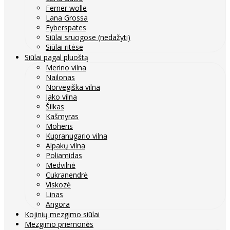
Ferner wolle
Lana Grossa
Fyberspates
Siūlai sruogose (nedažyti)
Siūlai ritėse
Siūlai pagal pluoštą
Merino vilna
Nailonas
Norvegiška vilna
Jako vilna
Šilkas
Kašmyras
Moheris
Kupranugario vilna
Alpakų vilna
Poliamidas
Medvilnė
Cukranendrė
Viskozė
Linas
Angora
Kojinių mezgimo siūlai
Mezgimo priemonės