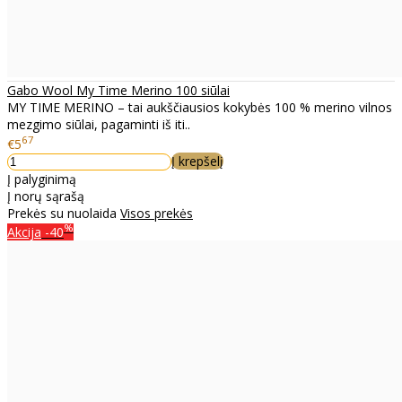
Gabo Wool My Time Merino 100 siūlai
MY TIME MERINO – tai aukščiausios kokybės 100 % merino vilnos
mezgimo siūlai, pagaminti iš iti..
67
€5
Į krepšelį
Į palyginimą
Į norų sąrašą
Prekės su nuolaida
Visos prekės
%
Akcija
-40