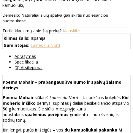
kamuoliukų
Dėmesio: Natūraliai siūlų spalva gali skirtis nuo esančios
nuotraukose.
Turite klausimų apie šią prekę?
Klauskite
Kilmės šalis:
Ispanija
Gamintojas:
Laines du Nord
Aprašymas
Specifikacija
(0) Atsiliepimai
Poema Mohair – prabangaus švelnumo ir spalvų žaismo
derinys
Poema Mohair
siūlai iš
Laines du Nord
– tai aukštos kokybės
Kid
moherio ir šilko
derinys, supintas į dailiai besikeičiančio atspalvio
50 g kamuoliukus. Šie siūlai mezginyje kuria
nuostabius
spalvinius perėjimus
gradientu – nuo švelnių iki
sodrių tonų.
Itin lengvi, purūs ir išeigūs – vos
du kamuoliukai pakanka M