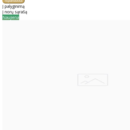
Į palyginimą
Į norų sąrašą
Naujiena