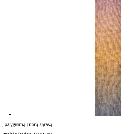
Į palyginimą
Į norų sąrašą