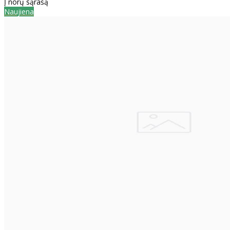
Į norų sąrašą
Naujiena