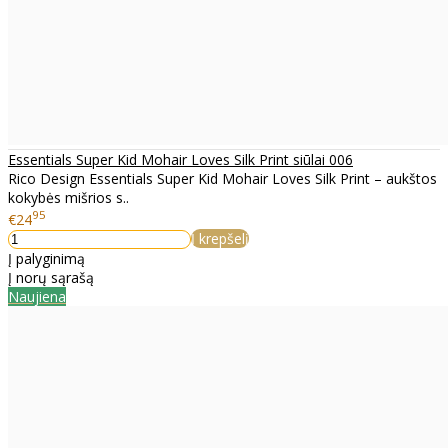
Essentials Super Kid Mohair Loves Silk Print siūlai 006
Rico Design Essentials Super Kid Mohair Loves Silk Print – aukštos
kokybės mišrios s..
95
€24
Į krepšelį
Į palyginimą
Į norų sąrašą
Naujiena