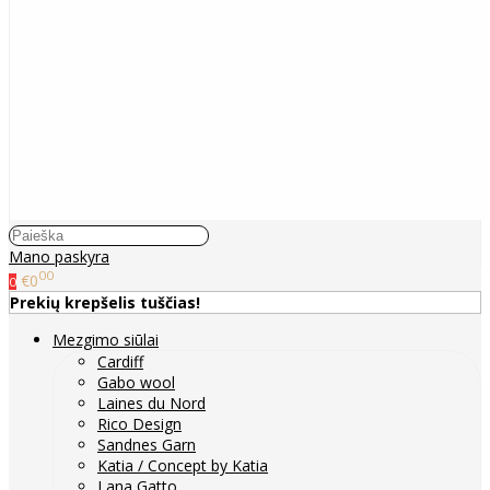
Mano paskyra
00
€0
0
Prekių krepšelis tuščias!
Mezgimo siūlai
Cardiff
Gabo wool
Laines du Nord
Rico Design
Sandnes Garn
Katia / Concept by Katia
Lana Gatto