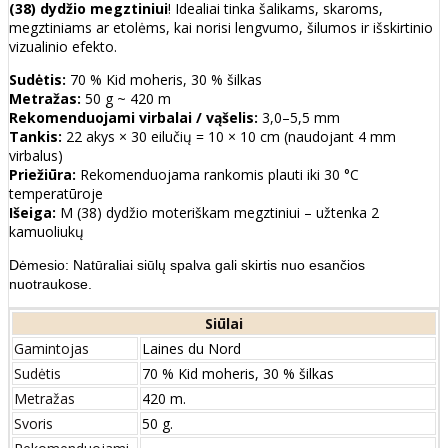
(38) dydžio megztiniui
! Idealiai tinka šalikams, skaroms,
megztiniams ar etolėms, kai norisi lengvumo, šilumos ir išskirtinio
vizualinio efekto.
Sudėtis:
70 % Kid moheris, 30 % šilkas
Metražas:
50 g ~ 420 m
Rekomenduojami virbalai / vąšelis:
3,0–5,5 mm
Tankis:
22 akys × 30 eilučių = 10 × 10 cm (naudojant 4 mm
virbalus)
Priežiūra:
Rekomenduojama rankomis plauti iki 30 °C
temperatūroje
Išeiga:
M (38) dydžio moteriškam megztiniui – užtenka 2
kamuoliukų
Dėmesio: Natūraliai siūlų spalva gali skirtis nuo esančios
nuotraukose.
Siūlai
Gamintojas
Laines du Nord
Sudėtis
70 % Kid moheris, 30 % šilkas
Metražas
420 m.
Svoris
50 g.