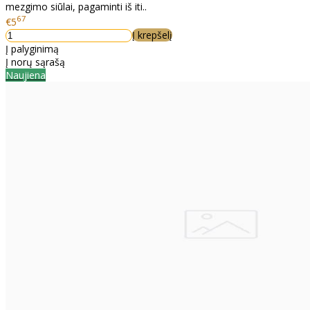
mezgimo siūlai, pagaminti iš iti..
67
€5
Į krepšelį
Į palyginimą
Į norų sąrašą
Naujiena