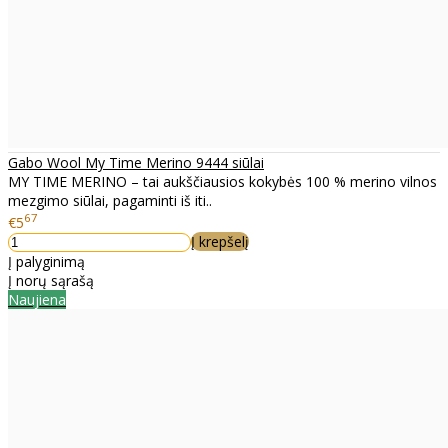
Gabo Wool My Time Merino 9444 siūlai
MY TIME MERINO – tai aukščiausios kokybės 100 % merino vilnos
mezgimo siūlai, pagaminti iš iti..
67
€5
Į krepšelį
Į palyginimą
Į norų sąrašą
Naujiena