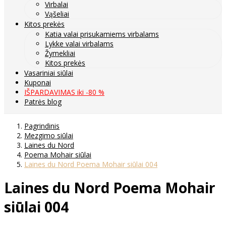
Virbalai
Vąšeliai
Kitos prekės
Katia valai prisukamiems virbalams
Lykke valai virbalams
Žymekliai
Kitos prekės
Vasariniai siūlai
Kuponai
IŠPARDAVIMAS iki -80 %
Patrės blog
Pagrindinis
Mezgimo siūlai
Laines du Nord
Poema Mohair siūlai
Laines du Nord Poema Mohair siūlai 004
Laines du Nord Poema Mohair
siūlai 004