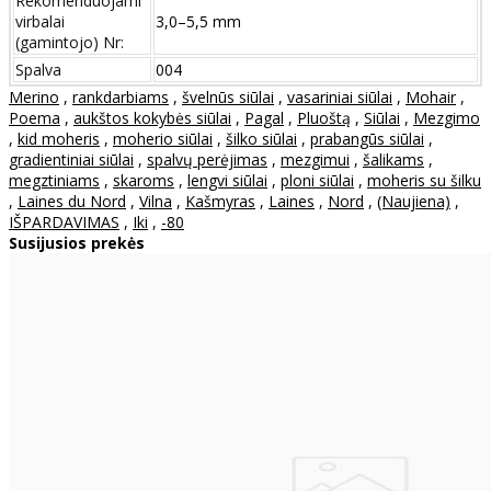
Rekomenduojami
virbalai
3,0–5,5 mm
(gamintojo) Nr:
Spalva
004
Merino
,
rankdarbiams
,
švelnūs siūlai
,
vasariniai siūlai
,
Mohair
,
Poema
,
aukštos kokybės siūlai
,
Pagal
,
Pluoštą
,
Siūlai
,
Mezgimo
,
kid moheris
,
moherio siūlai
,
šilko siūlai
,
prabangūs siūlai
,
gradientiniai siūlai
,
spalvų perėjimas
,
mezgimui
,
šalikams
,
megztiniams
,
skaroms
,
lengvi siūlai
,
ploni siūlai
,
moheris su šilku
,
Laines du Nord
,
Vilna
,
Kašmyras
,
Laines
,
Nord
,
(Naujiena)
,
IŠPARDAVIMAS
,
Iki
,
-80
Susijusios prekės