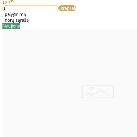
95
€24
Į krepšelį
Į palyginimą
Į norų sąrašą
Naujiena