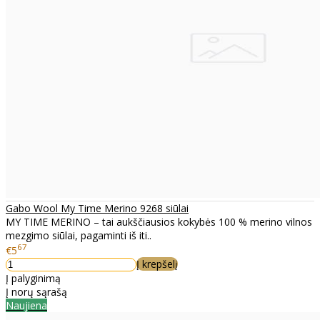
Gabo Wool My Time Merino 9268 siūlai
MY TIME MERINO – tai aukščiausios kokybės 100 % merino vilnos
mezgimo siūlai, pagaminti iš iti..
67
€5
Į krepšelį
Į palyginimą
Į norų sąrašą
Naujiena