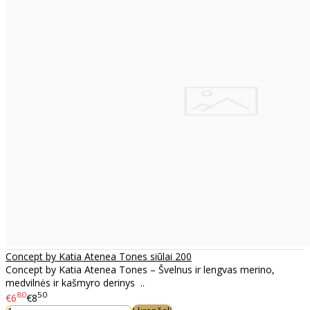
Concept by Katia Atenea Tones siūlai 200
Concept by Katia Atenea Tones – Švelnus ir lengvas merino,
medvilnės ir kašmyro derinys ..
80
50
€6
€8