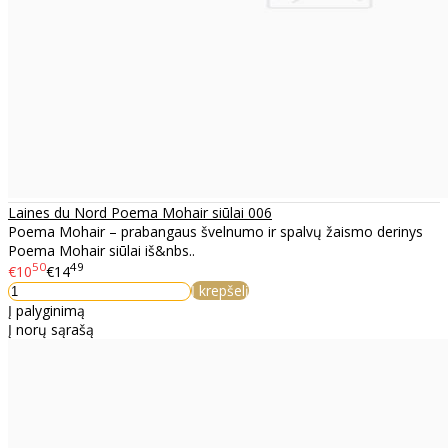
Laines du Nord Poema Mohair siūlai 006
Poema Mohair – prabangaus švelnumo ir spalvų žaismo derinys
Poema Mohair siūlai iš&nbs..
50
49
€10
€14
Į krepšelį
Į palyginimą
Į norų sąrašą