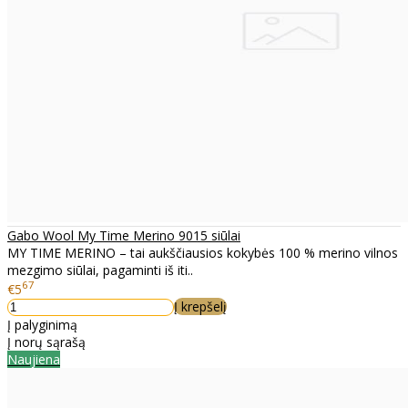
Gabo Wool My Time Merino 9015 siūlai
MY TIME MERINO – tai aukščiausios kokybės 100 % merino vilnos
mezgimo siūlai, pagaminti iš iti..
67
€5
Į krepšelį
Į palyginimą
Į norų sąrašą
Naujiena