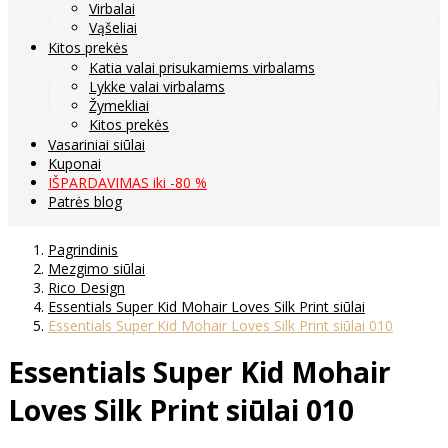
Virbalai
Vąšeliai
Kitos prekės
Katia valai prisukamiems virbalams
Lykke valai virbalams
Žymekliai
Kitos prekės
Vasariniai siūlai
Kuponai
IŠPARDAVIMAS iki -80 %
Patrės blog
Pagrindinis
Mezgimo siūlai
Rico Design
Essentials Super Kid Mohair Loves Silk Print siūlai
Essentials Super Kid Mohair Loves Silk Print siūlai 010
Essentials Super Kid Mohair
Loves Silk Print siūlai 010