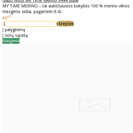
Gabo Wool My Time Merino 9444 siūlai
MY TIME MERINO – tai aukščiausios kokybės 100 % merino vilnos
mezgimo siūlai, pagaminti iš iti..
67
€5
Į krepšelį
Į palyginimą
Į norų sąrašą
Naujiena