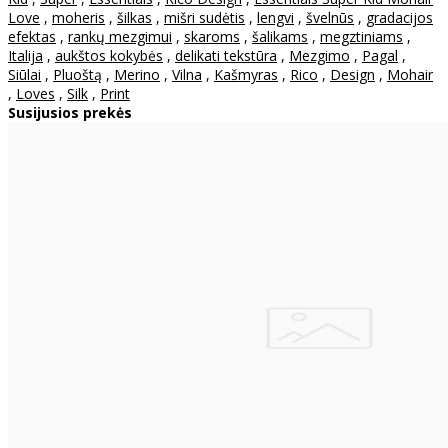
Love
,
moheris
,
šilkas
,
mišri sudėtis
,
lengvi
,
švelnūs
,
gradacijos
efektas
,
rankų mezgimui
,
skaroms
,
šalikams
,
megztiniams
,
Italija
,
aukštos kokybės
,
delikati tekstūra
,
Mezgimo
,
Pagal
,
Siūlai
,
Pluoštą
,
Merino
,
Vilna
,
Kašmyras
,
Rico
,
Design
,
Mohair
,
Loves
,
Silk
,
Print
Susijusios prekės