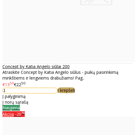
Concept by Katia Angelo siūlai 200
Atraskite Concept by Katia Angelo siūlus - puikų pasirinkimą
minkštiems ir lengviems drabužiams! Pag..
50
50
€13
€22
Į krepšelį
Į palyginimą
Į norų sąrašą
Naujiena
%
Akcija
-20