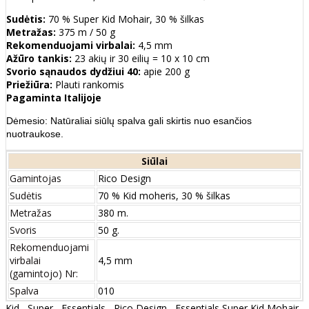
Sudėtis:
70 % Super Kid Mohair, 30 % šilkas
Metražas:
375 m / 50 g
Rekomenduojami virbalai:
4,5 mm
Ažūro tankis:
23 akių ir 30 eilių = 10 x 10 cm
Svorio sąnaudos dydžiui 40:
apie 200 g
Priežiūra:
Plauti rankomis
Pagaminta Italijoje
Dėmesio: Natūraliai siūlų spalva gali skirtis nuo esančios
nuotraukose.
Siūlai
Gamintojas
Rico Design
Sudėtis
70 % Kid moheris, 30 % šilkas
Metražas
380 m.
Svoris
50 g.
Rekomenduojami
virbalai
4,5 mm
(gamintojo) Nr:
Spalva
010
Kid
,
Super
,
Essentials
,
Rico Design
,
Essentials Super Kid Mohair