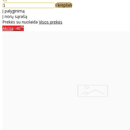
Į krepšelį
Į palyginimą
Į norų sąrašą
Prekės su nuolaida
Visos prekės
%
Akcija
-40