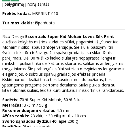
Į palyginimą
Į norų sąrašą
Prekės kodas:
MSPRINT-010
Turimas kiekis:
Išparduota
Rico Design
Essentials Super Kid Mohair Loves Silk Print
–
aukštos kokybės mišrios sudėties siūlai, pagaminti iš „Super Kid
Mohair“ ir šilko, spausdintoje versijoje. Šie siūlai pasižymi itin
švelnia tekstūra ir žavi gražia spalvų gradacija su sklandžiais
perėjimais. Dėl 30 % šilko kiekio siūlai yra nepaprastai lengvi ir
minkšti – puikiai tinka delikačioms skaroms, šalikams ar lengviems
megztiniams. Šie prabangūs siūlai suteikia mezginiams lengvumo ir
elegancijos, o subtilus spalvų gradacijos efektas prideda
išskirtinumo. Idealiai tinka tiek kasdieniams drabužiams, tiek
ypatingoms progoms skirtoms detalėms. Siūlai puikiai dera su
kitais plonais siūlais, leidžia kurti unikalius ir išskirtinius rankdarbius.
Sudėtis:
70 % Super Kid Mohair, 30 % šilkas
Metražas:
375 m / 50 g
Rekomenduojami virbalai:
4,5 mm
Ažūro tankis:
23 akių ir 30 eilių = 10 x 10 cm
Svorio sąnaudos dydžiui 40:
apie 200 g
Priežiūra:
Plauti rankomis