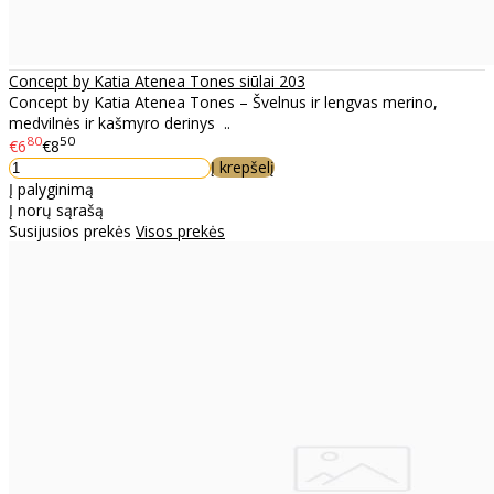
Concept by Katia Atenea Tones siūlai 203
Concept by Katia Atenea Tones – Švelnus ir lengvas merino,
medvilnės ir kašmyro derinys ..
80
50
€6
€8
Į krepšelį
Į palyginimą
Į norų sąrašą
Susijusios prekės
Visos prekės