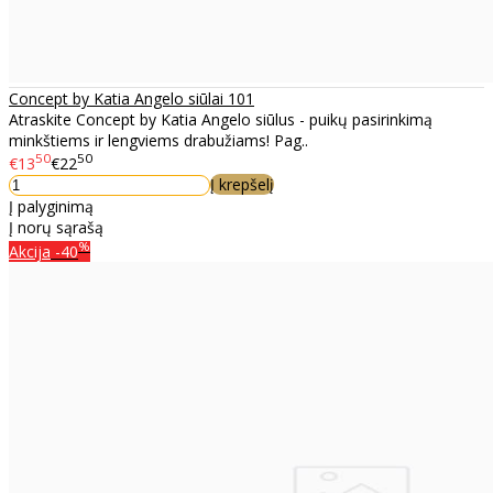
Concept by Katia Angelo siūlai 101
Atraskite Concept by Katia Angelo siūlus - puikų pasirinkimą
minkštiems ir lengviems drabužiams! Pag..
50
50
€13
€22
Į krepšelį
Į palyginimą
Į norų sąrašą
%
Akcija
-40