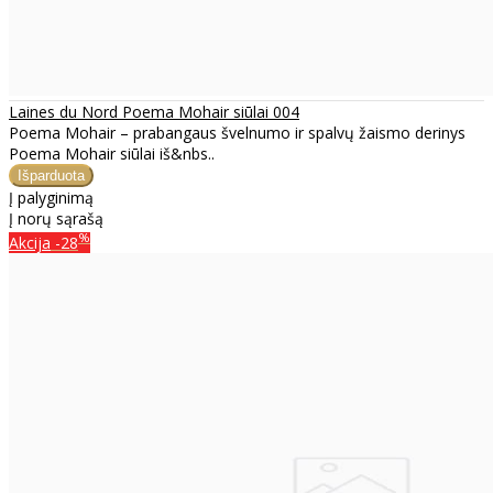
Laines du Nord Poema Mohair siūlai 004
Poema Mohair – prabangaus švelnumo ir spalvų žaismo derinys
Poema Mohair siūlai iš&nbs..
Į palyginimą
Į norų sąrašą
%
Akcija
-28