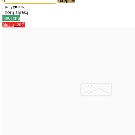
Į krepšelį
Į palyginimą
Į norų sąrašą
Naujiena
%
Akcija
-20