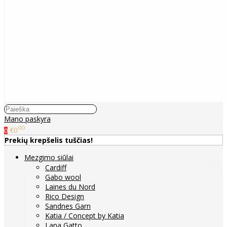
Mano paskyra
00
€0
0
Prekių krepšelis tuščias!
Mezgimo siūlai
Cardiff
Gabo wool
Laines du Nord
Rico Design
Sandnes Garn
Katia / Concept by Katia
Lana Gatto