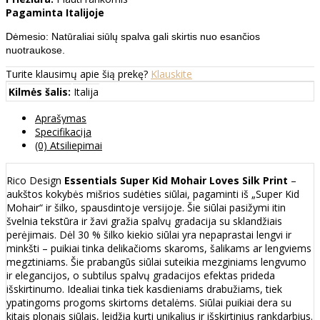
Pagaminta Italijoje
Dėmesio: Natūraliai siūlų spalva gali skirtis nuo esančios
nuotraukose.
Turite klausimų apie šią prekę?
Klauskite
Kilmės šalis:
Italija
Aprašymas
Specifikacija
(0) Atsiliepimai
Rico Design
Essentials Super Kid Mohair Loves Silk Print
–
aukštos kokybės mišrios sudėties siūlai, pagaminti iš „Super Kid
Mohair“ ir šilko, spausdintoje versijoje. Šie siūlai pasižymi itin
švelnia tekstūra ir žavi gražia spalvų gradacija su sklandžiais
perėjimais. Dėl 30 % šilko kiekio siūlai yra nepaprastai lengvi ir
minkšti – puikiai tinka delikačioms skaroms, šalikams ar lengviems
megztiniams. Šie prabangūs siūlai suteikia mezginiams lengvumo
ir elegancijos, o subtilus spalvų gradacijos efektas prideda
išskirtinumo. Idealiai tinka tiek kasdieniams drabužiams, tiek
ypatingoms progoms skirtoms detalėms. Siūlai puikiai dera su
kitais plonais siūlais, leidžia kurti unikalius ir išskirtinius rankdarbius.