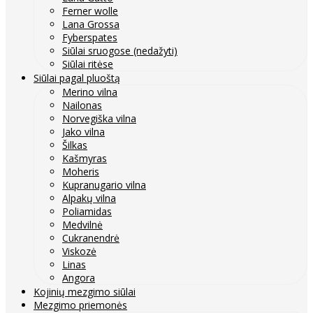
Ferner wolle
Lana Grossa
Fyberspates
Siūlai sruogose (nedažyti)
Siūlai ritėse
Siūlai pagal pluoštą
Merino vilna
Nailonas
Norvegiška vilna
Jako vilna
Šilkas
Kašmyras
Moheris
Kupranugario vilna
Alpakų vilna
Poliamidas
Medvilnė
Cukranendrė
Viskozė
Linas
Angora
Kojinių mezgimo siūlai
Mezgimo priemonės