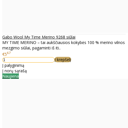
Gabo Wool My Time Merino 9268 siūlai
MY TIME MERINO – tai aukščiausios kokybės 100 % merino vilnos
mezgimo siūlai, pagaminti iš iti..
67
€5
Į krepšelį
Į palyginimą
Į norų sąrašą
Naujiena