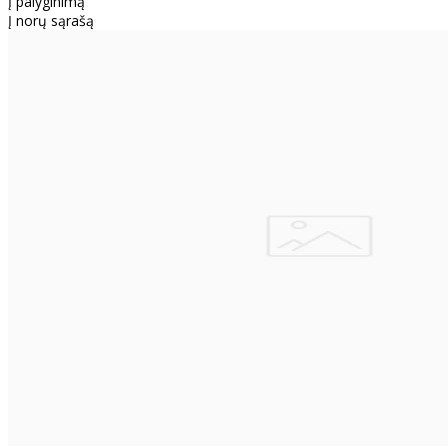
Į palyginimą
Į norų sąrašą