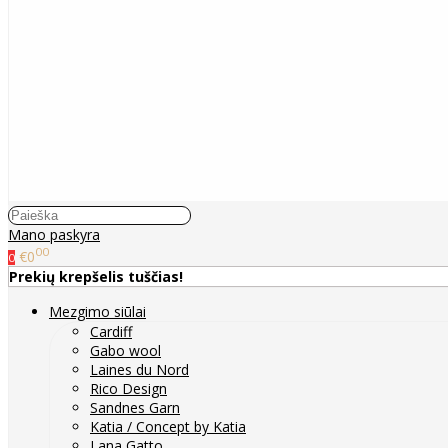
Mano paskyra
00
€0
0
Prekių krepšelis tuščias!
Mezgimo siūlai
Cardiff
Gabo wool
Laines du Nord
Rico Design
Sandnes Garn
Katia / Concept by Katia
Lana Gatto