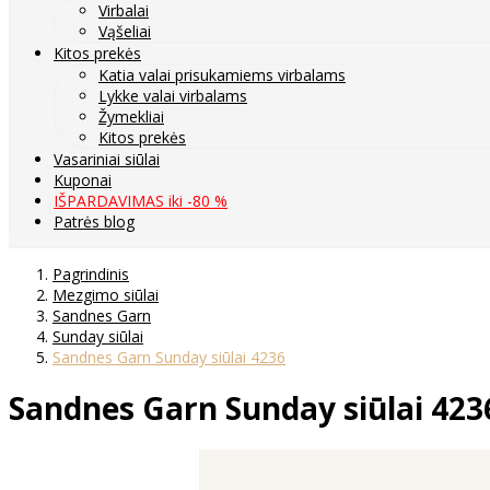
Virbalai
Vąšeliai
Kitos prekės
Katia valai prisukamiems virbalams
Lykke valai virbalams
Žymekliai
Kitos prekės
Vasariniai siūlai
Kuponai
IŠPARDAVIMAS iki -80 %
Patrės blog
Pagrindinis
Mezgimo siūlai
Sandnes Garn
Sunday siūlai
Sandnes Garn Sunday siūlai 4236
Sandnes Garn Sunday siūlai 423