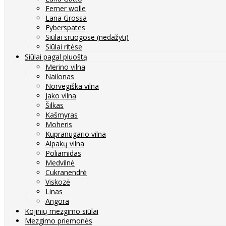
Ferner wolle
Lana Grossa
Fyberspates
Siūlai sruogose (nedažyti)
Siūlai ritėse
Siūlai pagal pluoštą
Merino vilna
Nailonas
Norvegiška vilna
Jako vilna
Šilkas
Kašmyras
Moheris
Kupranugario vilna
Alpakų vilna
Poliamidas
Medvilnė
Cukranendrė
Viskozė
Linas
Angora
Kojinių mezgimo siūlai
Mezgimo priemonės