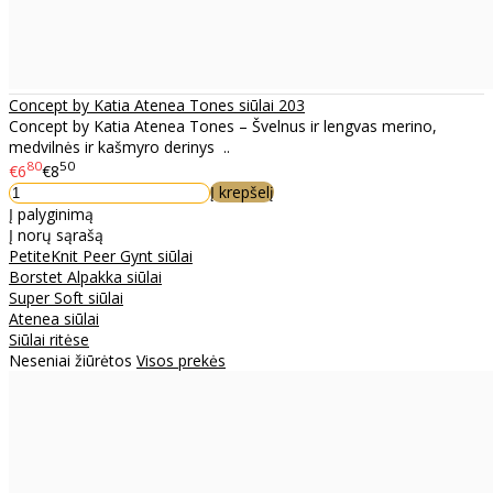
Concept by Katia Atenea Tones siūlai 203
Concept by Katia Atenea Tones – Švelnus ir lengvas merino,
medvilnės ir kašmyro derinys ..
80
50
€6
€8
Į krepšelį
Į palyginimą
Į norų sąrašą
PetiteKnit Peer Gynt siūlai
Borstet Alpakka siūlai
Super Soft siūlai
Atenea siūlai
Siūlai ritėse
Neseniai žiūrėtos
Visos prekės