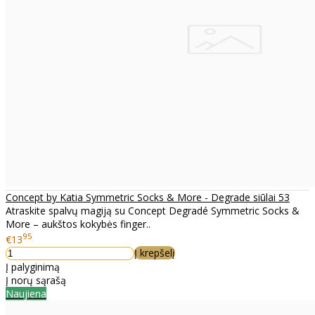
Concept by Katia Symmetric Socks & More - Degrade siūlai 53
Atraskite spalvų magiją su Concept Degradé Symmetric Socks &
More – aukštos kokybės finger..
95
€13
Į krepšelį
Į palyginimą
Į norų sąrašą
Naujiena