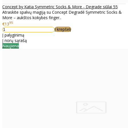
Concept by Katia Symmetric Socks & More - Degrade siūlai 55
Atraskite spalvų magiją su Concept Degradé Symmetric Socks &
More – aukštos kokybės finger..
95
€13
Į krepšelį
Į palyginimą
Į norų sąrašą
Naujiena