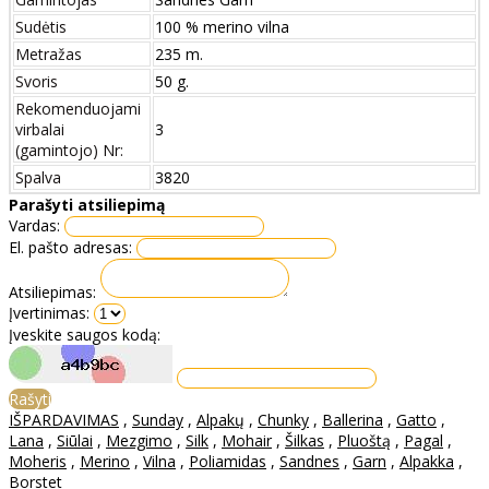
Sudėtis
100 % merino vilna
Metražas
235 m.
Svoris
50 g.
Rekomenduojami
virbalai
3
(gamintojo) Nr:
Spalva
3820
Parašyti atsiliepimą
Vardas:
El. pašto adresas:
Atsiliepimas:
Įvertinimas:
Įveskite saugos kodą:
Rašyti
IŠPARDAVIMAS
,
Sunday
,
Alpakų
,
Chunky
,
Ballerina
,
Gatto
,
Lana
,
Siūlai
,
Mezgimo
,
Silk
,
Mohair
,
Šilkas
,
Pluoštą
,
Pagal
,
Moheris
,
Merino
,
Vilna
,
Poliamidas
,
Sandnes
,
Garn
,
Alpakka
,
Borstet