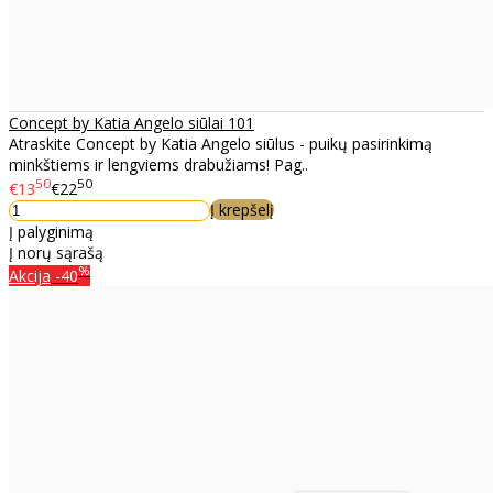
Concept by Katia Angelo siūlai 101
Atraskite Concept by Katia Angelo siūlus - puikų pasirinkimą
minkštiems ir lengviems drabužiams! Pag..
50
50
€13
€22
Į krepšelį
Į palyginimą
Į norų sąrašą
%
Akcija
-40