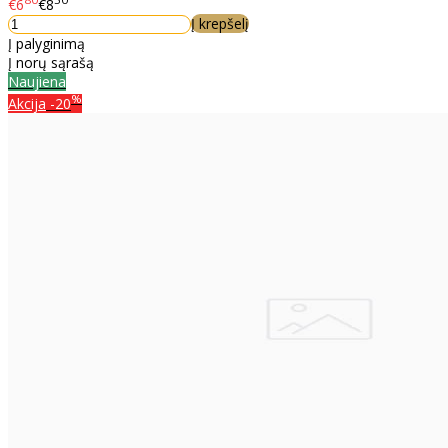
80
50
€6
€8
Į krepšelį
Į palyginimą
Į norų sąrašą
Naujiena
%
Akcija
-20