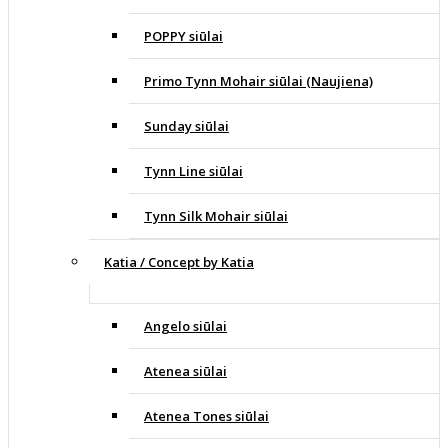
POPPY siūlai
Primo Tynn Mohair siūlai (Naujiena)
Sunday siūlai
Tynn Line siūlai
Tynn Silk Mohair siūlai
Katia / Concept by Katia
Angelo siūlai
Atenea siūlai
Atenea Tones siūlai