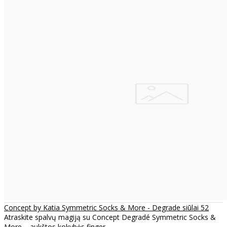
Concept by Katia Symmetric Socks & More - Degrade siūlai 52
Atraskite spalvų magiją su Concept Degradé Symmetric Socks &
More – aukštos kokybės finger..