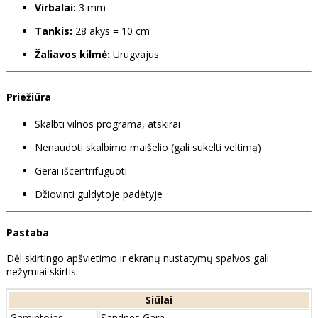
Virbalai:
3 mm
Tankis:
28 akys = 10 cm
Žaliavos kilmė:
Urugvajus
Priežiūra
Skalbti vilnos programa, atskirai
Nenaudoti skalbimo maišelio (gali sukelti veltimą)
Gerai išcentrifuguoti
Džiovinti guldytoje padėtyje
Pastaba
Dėl skirtingo apšvietimo ir ekranų nustatymų spalvos gali
nežymiai skirtis.
Siūlai
Gamintojas
Sandnes Garn