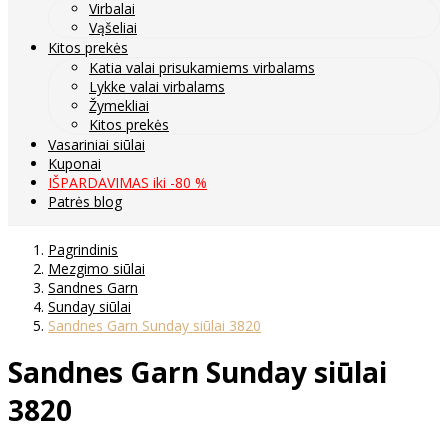
Virbalai
Vąšeliai
Kitos prekės
Katia valai prisukamiems virbalams
Lykke valai virbalams
Žymekliai
Kitos prekės
Vasariniai siūlai
Kuponai
IŠPARDAVIMAS iki -80 %
Patrės blog
Pagrindinis
Mezgimo siūlai
Sandnes Garn
Sunday siūlai
Sandnes Garn Sunday siūlai 3820
Sandnes Garn Sunday siūlai
3820