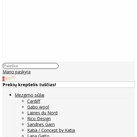
Mano paskyra
00
€0
0
Prekių krepšelis tuščias!
Mezgimo siūlai
Cardiff
Gabo wool
Laines du Nord
Rico Design
Sandnes Garn
Katia / Concept by Katia
Lana Gatto