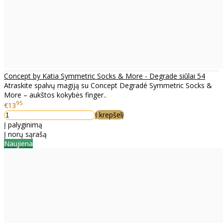
Concept by Katia Symmetric Socks & More - Degrade siūlai 54
Atraskite spalvų magiją su Concept Degradé Symmetric Socks &
More – aukštos kokybės finger..
95
€13
Į krepšelį
Į palyginimą
Į norų sąrašą
Naujiena