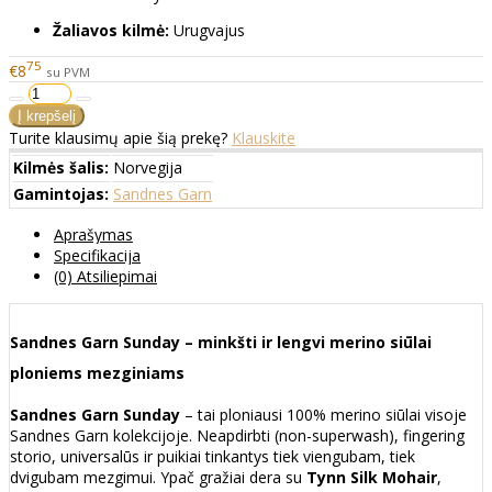
Žaliavos kilmė:
Urugvajus
75
€8
su PVM
Turite klausimų apie šią prekę?
Klauskite
Kilmės šalis:
Norvegija
Gamintojas:
Sandnes Garn
Aprašymas
Specifikacija
(0) Atsiliepimai
Sandnes Garn Sunday – minkšti ir lengvi merino siūlai
ploniems mezginiams
Sandnes Garn Sunday
– tai ploniausi 100% merino siūlai visoje
Sandnes Garn kolekcijoje. Neapdirbti (non-superwash), fingering
storio, universalūs ir puikiai tinkantys tiek viengubam, tiek
dvigubam mezgimui. Ypač gražiai dera su
Tynn Silk Mohair
,