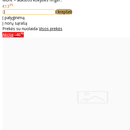
95
€13
Į krepšelį
Į palyginimą
Į norų sąrašą
Prekės su nuolaida
Visos prekės
%
Akcija
-40