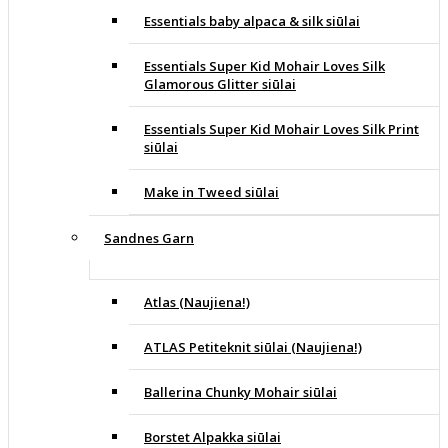
Essentials baby alpaca & silk siūlai
Essentials Super Kid Mohair Loves Silk
Glamorous Glitter siūlai
Essentials Super Kid Mohair Loves Silk Print
siūlai
Make in Tweed siūlai
Sandnes Garn
Atlas (Naujiena!)
ATLAS Petiteknit siūlai (Naujiena!)
Ballerina Chunky Mohair siūlai
Borstet Alpakka siūlai