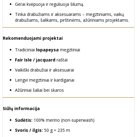
Gerai kvėpuoja ir reguliuoja šilumą.
Tinka drabužiams ir aksesuarams – megztiniams, vaikų
drabužiams, šalikams, pirštinėms, ažūriniams projektams.
Rekomenduojami projektai
Tradiciniai
lopapeysa
megztiniai
Fair Isle / jacquard
raštai
Vaikiški drabužiai ir aksesuarai
Lengvi megztiniai ir kardiganai
Ažūriniai šaliai bei skaros
Siūlų informacija
Sudėtis:
100% merino (non-superwash)
Svoris / ilgis:
50 g = 235 m