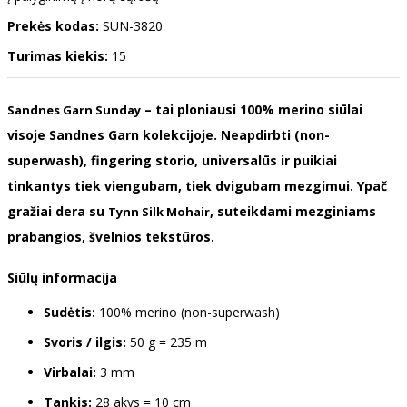
Prekės kodas:
SUN-3820
Turimas kiekis:
15
– tai ploniausi 100% merino siūlai
Sandnes Garn Sunday
visoje Sandnes Garn kolekcijoje. Neapdirbti (non-
superwash), fingering storio, universalūs ir puikiai
tinkantys tiek viengubam, tiek dvigubam mezgimui. Ypač
gražiai dera su
, suteikdami mezginiams
Tynn Silk Mohair
prabangios, švelnios tekstūros.
Siūlų informacija
Sudėtis:
100% merino (non-superwash)
Svoris / ilgis:
50 g = 235 m
Virbalai:
3 mm
Tankis:
28 akys = 10 cm