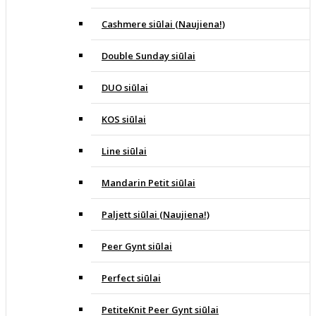
Cashmere siūlai (Naujiena!)
Double Sunday siūlai
DUO siūlai
KOS siūlai
Line siūlai
Mandarin Petit siūlai
Paljett siūlai (Naujiena!)
Peer Gynt siūlai
Perfect siūlai
PetiteKnit Peer Gynt siūlai