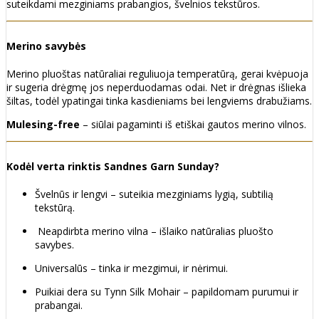
suteikdami mezginiams prabangios, švelnios tekstūros.
Merino savybės
Merino pluoštas natūraliai reguliuoja temperatūrą, gerai kvėpuoja
ir sugeria drėgmę jos neperduodamas odai. Net ir drėgnas išlieka
šiltas, todėl ypatingai tinka kasdieniams bei lengviems drabužiams.
Mulesing-free
– siūlai pagaminti iš etiškai gautos merino vilnos.
Kodėl verta rinktis Sandnes Garn Sunday?
Švelnūs ir lengvi – suteikia mezginiams lygią, subtilią
tekstūrą.
Neapdirbta merino vilna – išlaiko natūralias pluošto
savybes.
Universalūs – tinka ir mezgimui, ir nėrimui.
Puikiai dera su Tynn Silk Mohair – papildomam purumui ir
prabangai.