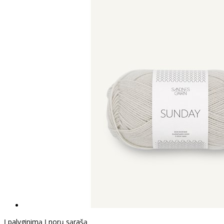
Į palyginimą
Į norų sąrašą