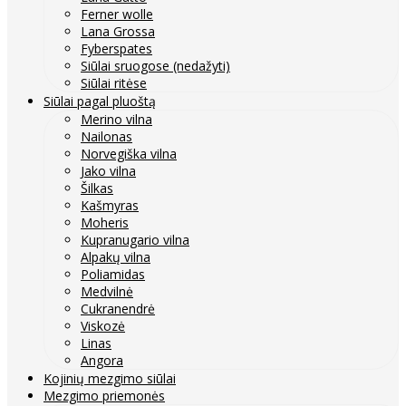
Ferner wolle
Lana Grossa
Fyberspates
Siūlai sruogose (nedažyti)
Siūlai ritėse
Siūlai pagal pluoštą
Merino vilna
Nailonas
Norvegiška vilna
Jako vilna
Šilkas
Kašmyras
Moheris
Kupranugario vilna
Alpakų vilna
Poliamidas
Medvilnė
Cukranendrė
Viskozė
Linas
Angora
Kojinių mezgimo siūlai
Mezgimo priemonės