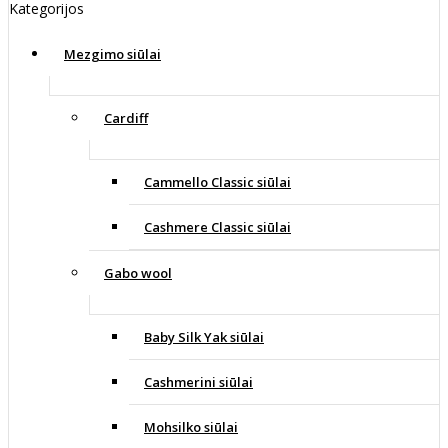
Kategorijos
Mezgimo siūlai
Cardiff
Cammello Classic siūlai
Cashmere Classic siūlai
Gabo wool
Baby Silk Yak siūlai
Cashmerini siūlai
Mohsilko siūlai