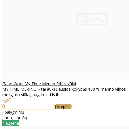
Gabo Wool My Time Merino 9444 siūlai
MY TIME MERINO – tai aukščiausios kokybės 100 % merino vilnos
mezgimo siūlai, pagaminti iš iti..
67
€5
Į krepšelį
Į palyginimą
Į norų sąrašą
Naujiena