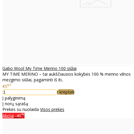
Gabo Wool My Time Merino 100 siūlai
MY TIME MERINO – tai aukščiausios kokybės 100 % merino vilnos
mezgimo siūlai, pagaminti iš iti..
67
€5
Į krepšelį
Į palyginimą
Į norų sąrašą
Prekės su nuolaida
Visos prekės
%
Akcija
-40