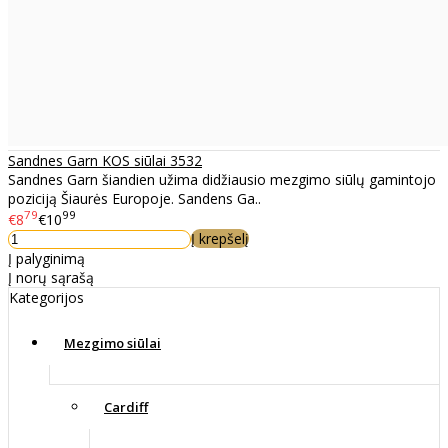
Sandnes Garn KOS siūlai 3532
Sandnes Garn šiandien užima didžiausio mezgimo siūlų gamintojo
poziciją Šiaurės Europoje. Sandens Ga..
79
99
€8
€10
Į krepšelį
Į palyginimą
Į norų sąrašą
Kategorijos
Mezgimo siūlai
Cardiff