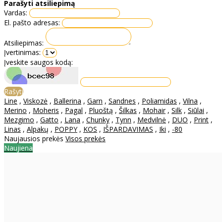
Parašyti atsiliepimą
Vardas:
El. pašto adresas:
Atsiliepimas:
Įvertinimas:
Įveskite saugos kodą:
Rašyti
Line
,
Viskozė
,
Ballerina
,
Garn
,
Sandnes
,
Poliamidas
,
Vilna
,
Merino
,
Moheris
,
Pagal
,
Pluoštą
,
Šilkas
,
Mohair
,
Silk
,
Siūlai
,
Mezgimo
,
Gatto
,
Lana
,
Chunky
,
Tynn
,
Medvilnė
,
DUO
,
Print
,
Linas
,
Alpakų
,
POPPY
,
KOS
,
IŠPARDAVIMAS
,
Iki
,
-80
Naujausios prekės
Visos prekės
Naujiena