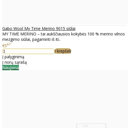
Gabo Wool My Time Merino 9015 siūlai
MY TIME MERINO – tai aukščiausios kokybės 100 % merino vilnos
mezgimo siūlai, pagaminti iš iti..
67
€5
Į krepšelį
Į palyginimą
Į norų sąrašą
Naujiena