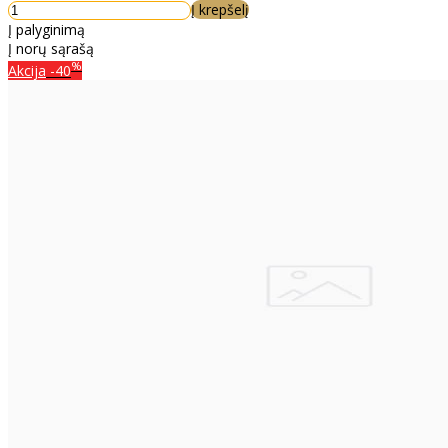
Į krepšelį
Į palyginimą
Į norų sąrašą
%
Akcija
-40