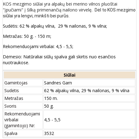
KOS mezgimo siūlai yra alpakų bei merino vilnos pluoštai
"įpučiami" į šilką primenančią
nailono virvelę.
Dėl to KOS mezgimo
siūlai yra lengvi, minkšti bei purūs.
Sudėtis: 62 % alpakų vilna, 29 % nailonas, 9 % vilna;
Metražas: 50 g. - 150 m;
Rekomenduojami virbalai: 4,5 - 5,5;
Dėmesio: Natūraliai siūlų spalva gali skirtis nuo esančios
nuotraukose.
Siūlai
Gamintojas
Sandnes Garn
Sudėtis
62 % alpakų vilna, 29 % nailonas, 9 % vilna
Metražas
150 m.
Svoris
50 g.
Rekomenduojami
virbalai
4,5 - 5,5
(gamintojo) Nr:
Spalva
3532