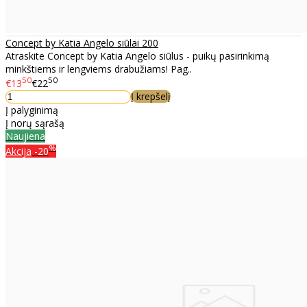
Concept by Katia Angelo siūlai 200
Atraskite Concept by Katia Angelo siūlus - puikų pasirinkimą
minkštiems ir lengviems drabužiams! Pag..
50
50
€13
€22
Į krepšelį
Į palyginimą
Į norų sąrašą
Naujiena
%
Akcija
-20