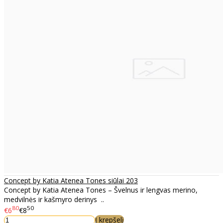
Concept by Katia Atenea Tones siūlai 203
Concept by Katia Atenea Tones – Švelnus ir lengvas merino,
medvilnės ir kašmyro derinys ..
80
50
€6
€8
Į krepšelį