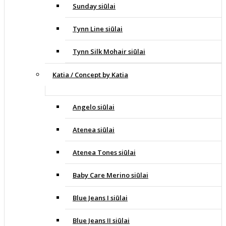
Sunday siūlai
Tynn Line siūlai
Tynn Silk Mohair siūlai
Katia / Concept by Katia
Angelo siūlai
Atenea siūlai
Atenea Tones siūlai
Baby Care Merino siūlai
Blue Jeans I siūlai
Blue Jeans II siūlai