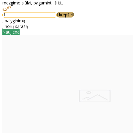
mezgimo siūlai, pagaminti iš iti..
67
€5
Į krepšelį
Į palyginimą
Į norų sąrašą
Naujiena