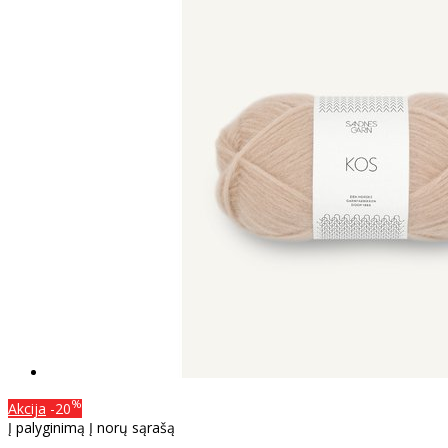
%
Akcija
-20
Į palyginimą
Į norų sąrašą