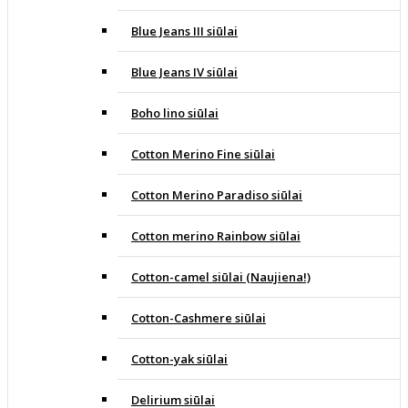
Blue Jeans III siūlai
Blue Jeans IV siūlai
Boho lino siūlai
Cotton Merino Fine siūlai
Cotton Merino Paradiso siūlai
Cotton merino Rainbow siūlai
Cotton-camel siūlai (Naujiena!)
Cotton-Cashmere siūlai
Cotton-yak siūlai
Delirium siūlai