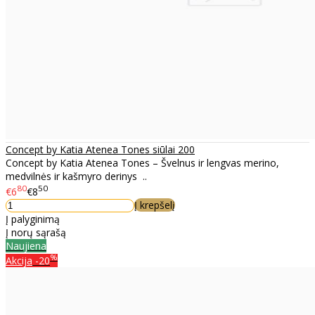
Concept by Katia Atenea Tones siūlai 200
Concept by Katia Atenea Tones – Švelnus ir lengvas merino,
medvilnės ir kašmyro derinys ..
80
50
€6
€8
Į krepšelį
Į palyginimą
Į norų sąrašą
Naujiena
%
Akcija
-20