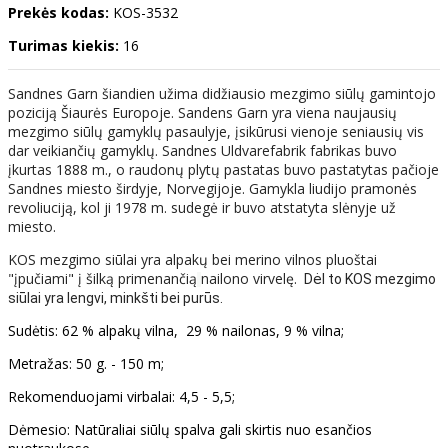
Prekės kodas:
KOS-3532
Turimas kiekis:
16
Sandnes Garn šiandien užima didžiausio mezgimo siūlų gamintojo
poziciją Šiaurės Europoje. Sandens Garn yra viena naujausių
mezgimo siūlų gamyklų pasaulyje, įsikūrusi vienoje seniausių vis
dar veikiančių gamyklų. Sandnes Uldvarefabrik fabrikas buvo
įkurtas 1888 m., o raudonų plytų pastatas buvo pastatytas pačioje
Sandnes miesto širdyje, Norvegijoje. Gamykla liudijo pramonės
revoliuciją, kol ji 1978 m. sudegė ir buvo atstatyta slėnyje už
miesto.
KOS mezgimo siūlai yra alpakų bei merino vilnos pluoštai
"įpučiami" į šilką primenančią
nailono virvelę.
Dėl to KOS mezgimo
siūlai yra lengvi, minkšti bei purūs.
Sudėtis: 62 % alpakų vilna, 29 % nailonas, 9 % vilna;
Metražas: 50 g. - 150 m;
Rekomenduojami virbalai: 4,5 - 5,5;
Dėmesio: Natūraliai siūlų spalva gali skirtis nuo esančios