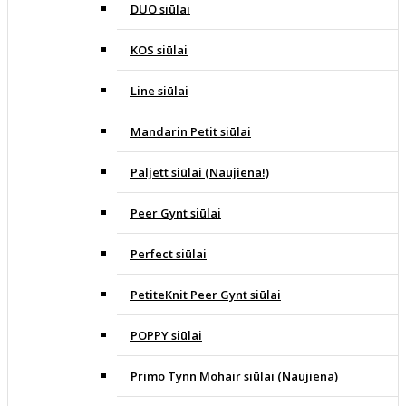
DUO siūlai
KOS siūlai
Line siūlai
Mandarin Petit siūlai
Paljett siūlai (Naujiena!)
Peer Gynt siūlai
Perfect siūlai
PetiteKnit Peer Gynt siūlai
POPPY siūlai
Primo Tynn Mohair siūlai (Naujiena)