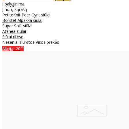
Į palyginimą
Į norų sąrašą
PetiteKnit Peer Gynt siūlai
Borstet Alpakka siūlai
Super Soft siūlai
Atenea siūlai
Siūlai ritėse
Neseniai žiūrėtos
Visos prekės
%
Akcija
-20