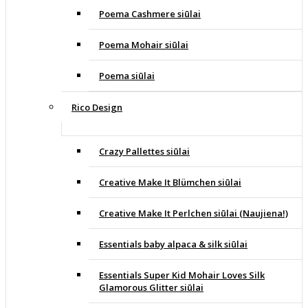
Poema Cashmere siūlai
Poema Mohair siūlai
Poema siūlai
Rico Design
Crazy Pallettes siūlai
Creative Make It Blümchen siūlai
Creative Make It Perlchen siūlai (Naujiena!)
Essentials baby alpaca & silk siūlai
Essentials Super Kid Mohair Loves Silk
Glamorous Glitter siūlai