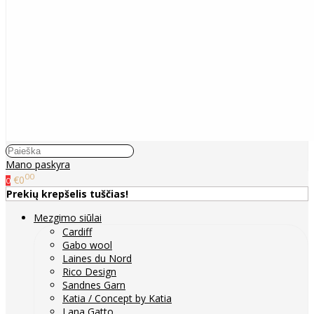
Mano paskyra
00
€0
0
Prekių krepšelis tuščias!
Mezgimo siūlai
Cardiff
Gabo wool
Laines du Nord
Rico Design
Sandnes Garn
Katia / Concept by Katia
Lana Gatto