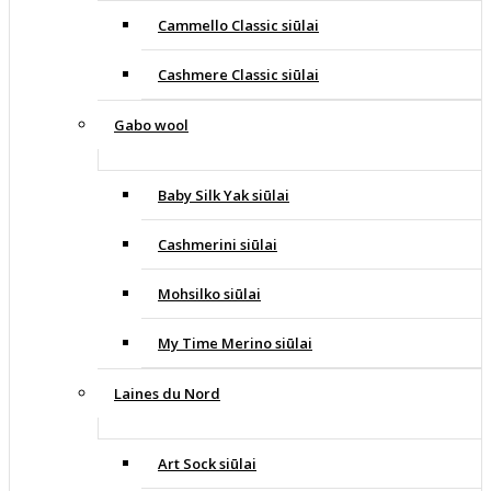
Cammello Classic siūlai
Cashmere Classic siūlai
Gabo wool
Baby Silk Yak siūlai
Cashmerini siūlai
Mohsilko siūlai
My Time Merino siūlai
Laines du Nord
Art Sock siūlai