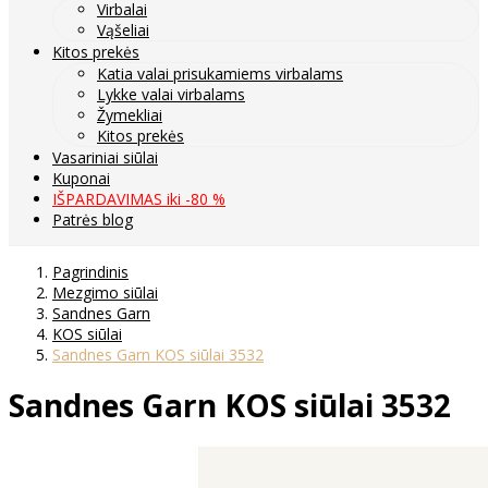
Virbalai
Vąšeliai
Kitos prekės
Katia valai prisukamiems virbalams
Lykke valai virbalams
Žymekliai
Kitos prekės
Vasariniai siūlai
Kuponai
IŠPARDAVIMAS iki -80 %
Patrės blog
Pagrindinis
Mezgimo siūlai
Sandnes Garn
KOS siūlai
Sandnes Garn KOS siūlai 3532
Sandnes Garn KOS siūlai 3532