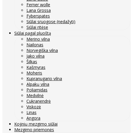
Ferner wolle
Lana Grossa
Fyberspates
Siūlai sruogose (nedažyti)
Siūlai ritėse
Siūlai pagal pluoštą
Merino vilna
Nailonas
Norvegiška vilna
Jako vilna
Šilkas
Kašmyras
Moheris
Kupranugario vilna
Alpakų vilna
Poliamidas
Medvilnė
Cukranendrė
Viskozė
Linas
Angora
Kojinių mezgimo siūlai
Mezgimo priemonės