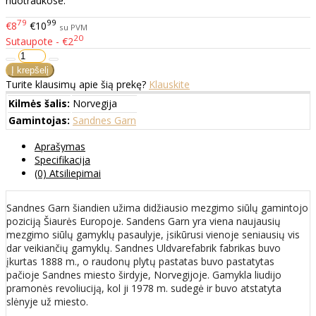
nuotraukose.
79
99
€8
€10
su PVM
20
Sutaupote - €2
Turite klausimų apie šią prekę?
Klauskite
Kilmės šalis:
Norvegija
Gamintojas:
Sandnes Garn
Aprašymas
Specifikacija
(0) Atsiliepimai
Sandnes Garn šiandien užima didžiausio mezgimo siūlų gamintojo
poziciją Šiaurės Europoje. Sandens Garn yra viena naujausių
mezgimo siūlų gamyklų pasaulyje, įsikūrusi vienoje seniausių vis
dar veikiančių gamyklų. Sandnes Uldvarefabrik fabrikas buvo
įkurtas 1888 m., o raudonų plytų pastatas buvo pastatytas
pačioje Sandnes miesto širdyje, Norvegijoje. Gamykla liudijo
pramonės revoliuciją, kol ji 1978 m. sudegė ir buvo atstatyta
slėnyje už miesto.