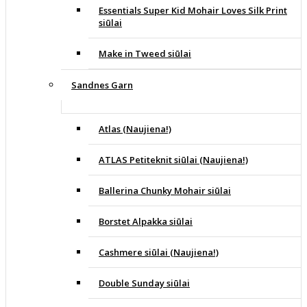
Essentials Super Kid Mohair Loves Silk Print
siūlai
Make in Tweed siūlai
Sandnes Garn
Atlas (Naujiena!)
ATLAS Petiteknit siūlai (Naujiena!)
Ballerina Chunky Mohair siūlai
Borstet Alpakka siūlai
Cashmere siūlai (Naujiena!)
Double Sunday siūlai