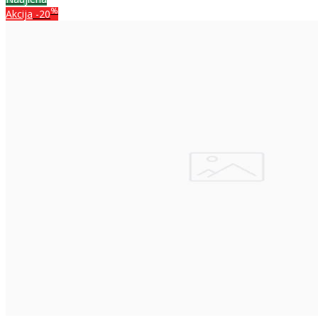
%
Akcija
-20