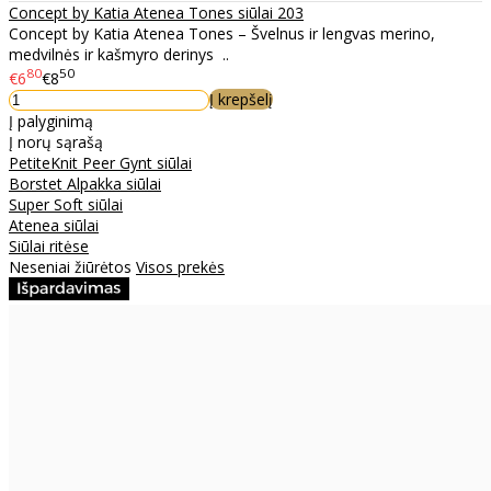
Concept by Katia Atenea Tones siūlai 203
Concept by Katia Atenea Tones – Švelnus ir lengvas merino,
medvilnės ir kašmyro derinys ..
80
50
€6
€8
Į krepšelį
Į palyginimą
Į norų sąrašą
PetiteKnit Peer Gynt siūlai
Borstet Alpakka siūlai
Super Soft siūlai
Atenea siūlai
Siūlai ritėse
Neseniai žiūrėtos
Visos prekės