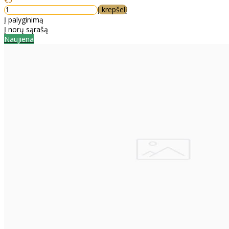
Į krepšelį
Į palyginimą
Į norų sąrašą
Naujiena