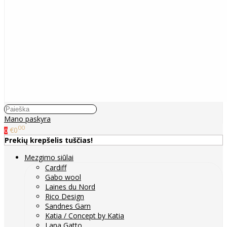
Mano paskyra
00
€0
0
Prekių krepšelis tuščias!
Mezgimo siūlai
Cardiff
Gabo wool
Laines du Nord
Rico Design
Sandnes Garn
Katia / Concept by Katia
Lana Gatto