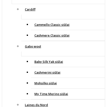
Cardiff
Cammello Classic siūlai
Cashmere Classic siūlai
Gabo wool
Baby Silk Yak siūlai
Cashmerini siūlai
Mohsilko siūlai
My Time Merino siūlai
Laines du Nord