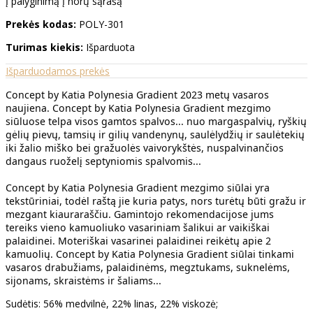
Į palyginimą
Į norų sąrašą
Prekės kodas:
POLY-301
Turimas kiekis:
Išparduota
Išparduodamos prekės
Concept by Katia Polynesia Gradient 2023 metų vasaros
naujiena. Concept by Katia Polynesia Gradient mezgimo
siūluose telpa visos gamtos spalvos... nuo margaspalvių, ryškių
gėlių pievų, tamsių ir gilių vandenynų, saulėlydžių ir saulėtekių
iki žalio miško bei gražuolės vaivorykštės, nuspalvinančios
dangaus ruoželį septyniomis spalvomis...
Concept by Katia Polynesia Gradient mezgimo siūlai yra
tekstūriniai, todėl raštą jie kuria patys, nors turėtų būti gražu ir
mezgant kiauraraščiu. Gamintojo rekomendacijose jums
tereiks vieno kamuoliuko vasariniam šalikui ar vaikiškai
palaidinei. Moteriškai vasarinei palaidinei reikėtų apie 2
kamuolių. Concept by Katia Polynesia Gradient siūlai tinkami
vasaros drabužiams, palaidinėms, megztukams, suknelėms,
sijonams, skraistėms ir šaliams...
Sudėtis: 56% medvilnė, 22% linas, 22% viskozė;