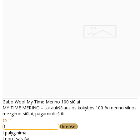
Gabo Wool My Time Merino 100 siūlai
MY TIME MERINO – tai aukščiausios kokybės 100 % merino vilnos
mezgimo siūlai, pagaminti iš iti..
67
€5
Į krepšelį
Į palyginimą
Į norų sąrašą