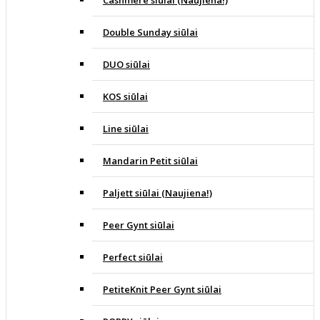
Cashmere siūlai (Naujiena!)
Double Sunday siūlai
DUO siūlai
KOS siūlai
Line siūlai
Mandarin Petit siūlai
Paljett siūlai (Naujiena!)
Peer Gynt siūlai
Perfect siūlai
PetiteKnit Peer Gynt siūlai