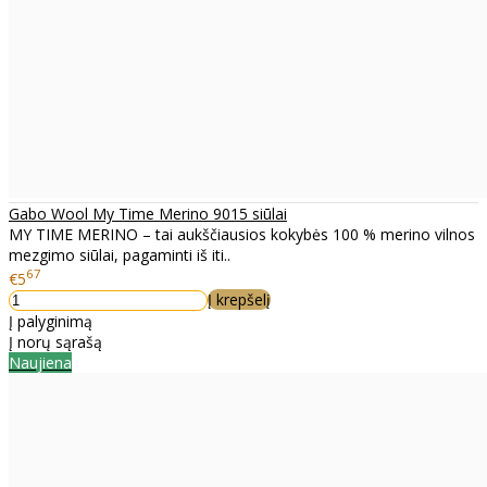
Gabo Wool My Time Merino 9015 siūlai
MY TIME MERINO – tai aukščiausios kokybės 100 % merino vilnos
mezgimo siūlai, pagaminti iš iti..
67
€5
Į krepšelį
Į palyginimą
Į norų sąrašą
Naujiena