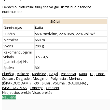
Dėmesio: Natūraliai siūlų spalva gali skirtis nuo esančios
nuotraukose
Siūlai
Gamintojas
Katia
Sudėtis
56% medvilnė, 22% linas, 22% viskozė
Metražas
660 m.
Svoris
200 g.
Rekomenduojami
virbalai
3,5 - 4,5
(gamintojo) Nr:
Spalva
301
Pluoštą
,
Viskozė
,
Medvilnė
,
Pagal
,
Vasariniai
,
Katia
,
Iki
,
Linas
,
Cotton
,
Degrade
,
Mezgimo
,
Polynesia
,
Merino
,
(IŠPARDUODAMI)
,
-30
,
Siūlai
,
Volume
,
(NAUJIENA)
,
IŠPARDAVIMAS
,
Concept
,
Gradient
Naujausios prekės
Visos prekės
Naujiena