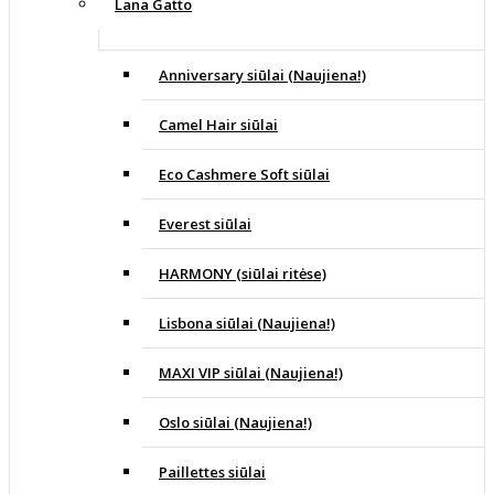
Lana Gatto
Anniversary siūlai (Naujiena!)
Camel Hair siūlai
Eco Cashmere Soft siūlai
Everest siūlai
HARMONY (siūlai ritėse)
Lisbona siūlai (Naujiena!)
MAXI VIP siūlai (Naujiena!)
Oslo siūlai (Naujiena!)
Paillettes siūlai