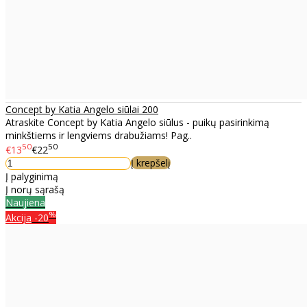
Concept by Katia Angelo siūlai 200
Atraskite Concept by Katia Angelo siūlus - puikų pasirinkimą
minkštiems ir lengviems drabužiams! Pag..
50
50
€13
€22
Į krepšelį
Į palyginimą
Į norų sąrašą
Naujiena
%
Akcija
-20