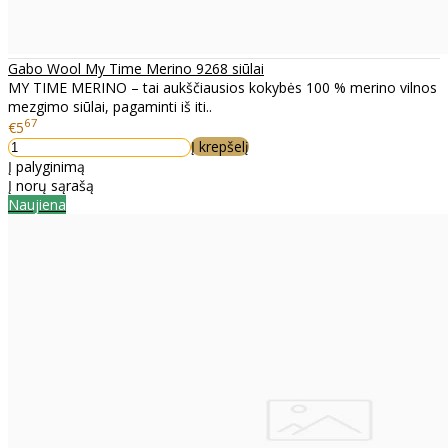
Gabo Wool My Time Merino 9268 siūlai
MY TIME MERINO – tai aukščiausios kokybės 100 % merino vilnos
mezgimo siūlai, pagaminti iš iti..
67
€5
Į krepšelį
Į palyginimą
Į norų sąrašą
Naujiena