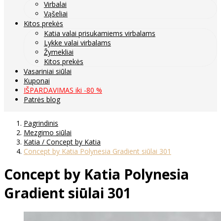
Virbalai
Vąšeliai
Kitos prekės
Katia valai prisukamiems virbalams
Lykke valai virbalams
Žymekliai
Kitos prekės
Vasariniai siūlai
Kuponai
IŠPARDAVIMAS iki -80 %
Patrės blog
Pagrindinis
Mezgimo siūlai
Katia / Concept by Katia
Concept by Katia Polynesia Gradient siūlai 301
Concept by Katia Polynesia
Gradient siūlai 301