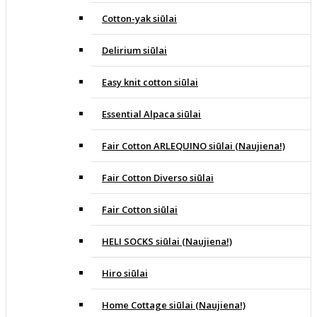
Cotton-yak siūlai
Delirium siūlai
Easy knit cotton siūlai
Essential Alpaca siūlai
Fair Cotton ARLEQUINO siūlai (Naujiena!)
Fair Cotton Diverso siūlai
Fair Cotton siūlai
HELI SOCKS siūlai (Naujiena!)
Hiro siūlai
Home Cottage siūlai (Naujiena!)