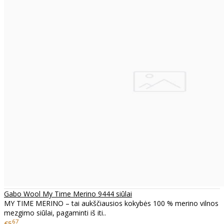
Gabo Wool My Time Merino 9444 siūlai
MY TIME MERINO – tai aukščiausios kokybės 100 % merino vilnos
mezgimo siūlai, pagaminti iš iti..
67
€5