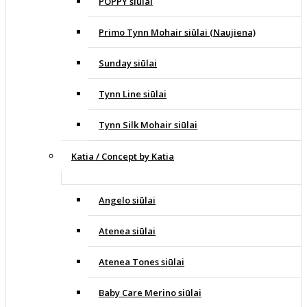
POPPY siūlai
Primo Tynn Mohair siūlai (Naujiena)
Sunday siūlai
Tynn Line siūlai
Tynn Silk Mohair siūlai
Katia / Concept by Katia
Angelo siūlai
Atenea siūlai
Atenea Tones siūlai
Baby Care Merino siūlai