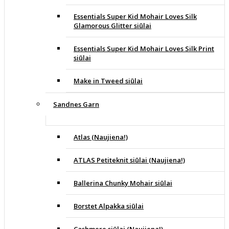
Essentials Super Kid Mohair Loves Silk
Glamorous Glitter siūlai
Essentials Super Kid Mohair Loves Silk Print
siūlai
Make in Tweed siūlai
Sandnes Garn
Atlas (Naujiena!)
ATLAS Petiteknit siūlai (Naujiena!)
Ballerina Chunky Mohair siūlai
Borstet Alpakka siūlai