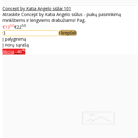
Concept by Katia Angelo siūlai 101
Atraskite Concept by Katia Angelo siūlus - puikų pasirinkimą
minkštiems ir lengviems drabužiams! Pag..
50
50
€13
€22
Į krepšelį
Į palyginimą
Į norų sąrašą
%
Akcija
-40