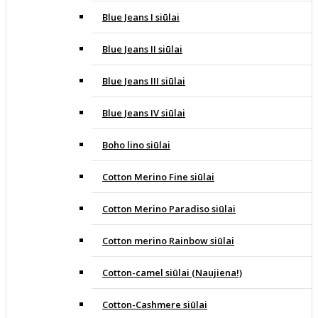
Blue Jeans I siūlai
Blue Jeans II siūlai
Blue Jeans III siūlai
Blue Jeans IV siūlai
Boho lino siūlai
Cotton Merino Fine siūlai
Cotton Merino Paradiso siūlai
Cotton merino Rainbow siūlai
Cotton-camel siūlai (Naujiena!)
Cotton-Cashmere siūlai