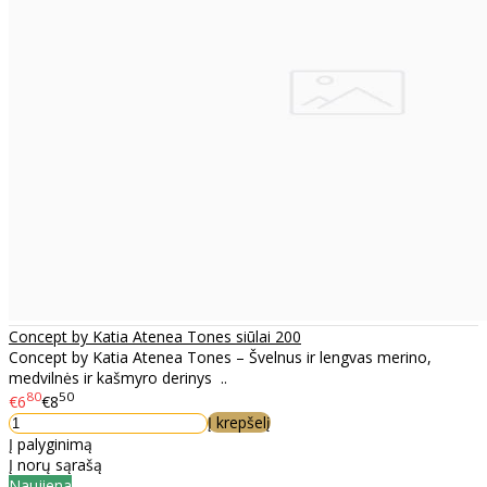
Concept by Katia Atenea Tones siūlai 200
Concept by Katia Atenea Tones – Švelnus ir lengvas merino,
medvilnės ir kašmyro derinys ..
80
50
€6
€8
Į krepšelį
Į palyginimą
Į norų sąrašą
Naujiena