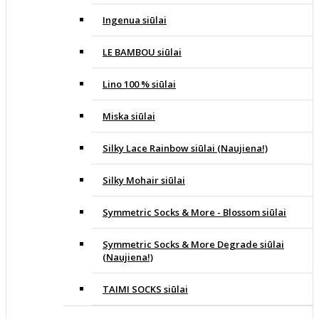
Ingenua siūlai
LE BAMBOU siūlai
Lino 100 % siūlai
Miska siūlai
Silky Lace Rainbow siūlai (Naujiena!)
Silky Mohair siūlai
Symmetric Socks & More - Blossom siūlai
Symmetric Socks & More Degrade siūlai
(Naujiena!)
TAIMI SOCKS siūlai