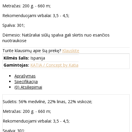
Metražas: 200 g. - 660 m;
Rekomenduojami virbalai: 3,5 - 4,5;
Spalva: 301;
Dėmesio: Natūraliai siūlų spalva gali skirtis nuo esančios
nuotraukose
Turite klausimų apie šią prekę?
Klauskite
Kilmės šalis:
Ispanija
Gamintojas:
KATIA / Concept by Katia
Aprašymas
Specifikacija
(0) Atsiliepimai
Sudėtis: 56% medvilnė, 22% linas, 22% viskozė;
Metražas: 200 g. - 660 m;
Rekomenduojami virbalai: 3,5 - 4,5;
Spalva: 301;