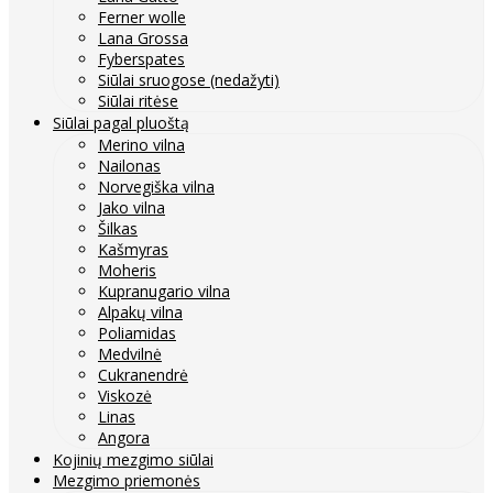
Ferner wolle
Lana Grossa
Fyberspates
Siūlai sruogose (nedažyti)
Siūlai ritėse
Siūlai pagal pluoštą
Merino vilna
Nailonas
Norvegiška vilna
Jako vilna
Šilkas
Kašmyras
Moheris
Kupranugario vilna
Alpakų vilna
Poliamidas
Medvilnė
Cukranendrė
Viskozė
Linas
Angora
Kojinių mezgimo siūlai
Mezgimo priemonės