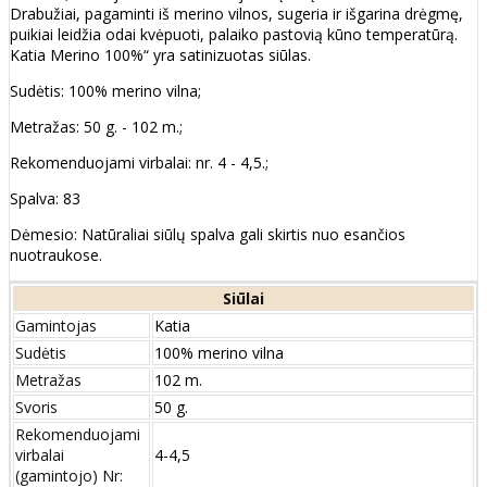
Drabužiai, pagaminti iš merino vilnos, sugeria ir išgarina drėgmę,
puikiai leidžia odai kvėpuoti, palaiko pastovią kūno temperatūrą.
Katia Merino 100%“ yra satinizuotas siūlas.
Sudėtis: 100% merino vilna;
Metražas: 50 g. - 102 m.;
Rekomenduojami virbalai: nr. 4 - 4,5.;
Spalva: 83
Dėmesio: Natūraliai siūlų spalva gali skirtis nuo esančios
nuotraukose.
Siūlai
Gamintojas
Katia
Sudėtis
100% merino vilna
Metražas
102 m.
Svoris
50 g.
Rekomenduojami
virbalai
4-4,5
(gamintojo) Nr: