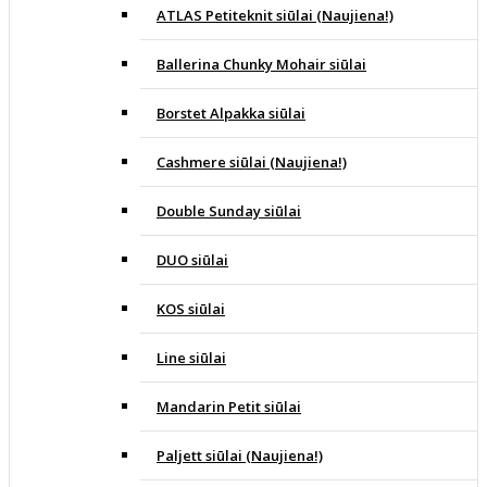
ATLAS Petiteknit siūlai (Naujiena!)
Ballerina Chunky Mohair siūlai
Borstet Alpakka siūlai
Cashmere siūlai (Naujiena!)
Double Sunday siūlai
DUO siūlai
KOS siūlai
Line siūlai
Mandarin Petit siūlai
Paljett siūlai (Naujiena!)