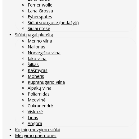
Ferner wolle
Lana Grossa
Fyberspates
Siūlai sruogose (nedažyti)
Siūlai ritėse
Siūlai pagal pluoštą
Merino vilna
Nailonas
Norvegiška vilna
Jako vilna
Šilkas
Kašmyras
Moheris
Kupranugario vilna
Alpakų vilna
Poliamidas
Medvilnė
Cukranendrė
Viskozė
Linas
Angora
Kojinių mezgimo siūlai
Mezgimo priemonės