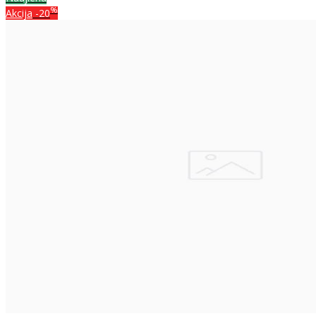
%
Akcija
-20