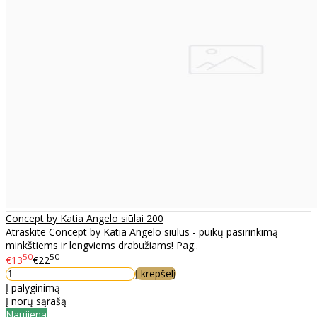
Concept by Katia Angelo siūlai 200
Atraskite Concept by Katia Angelo siūlus - puikų pasirinkimą
minkštiems ir lengviems drabužiams! Pag..
50
50
€13
€22
Į krepšelį
Į palyginimą
Į norų sąrašą
Naujiena