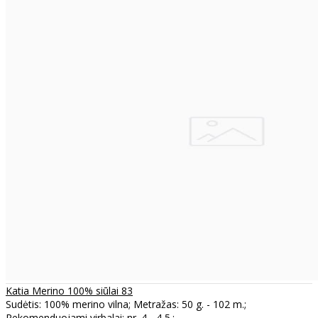
Katia Merino 100% siūlai 83
Sudėtis: 100% merino vilna; Metražas: 50 g. - 102 m.;
Rekomenduojami virbalai: nr. 4 - 4,5.; ..