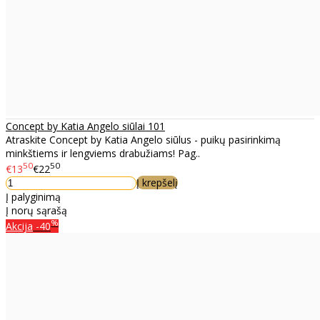
Concept by Katia Angelo siūlai 101
Atraskite Concept by Katia Angelo siūlus - puikų pasirinkimą
minkštiems ir lengviems drabužiams! Pag..
50
50
€13
€22
Į krepšelį
Į palyginimą
Į norų sąrašą
%
Akcija
-40