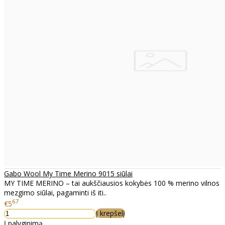
Gabo Wool My Time Merino 9015 siūlai
MY TIME MERINO – tai aukščiausios kokybės 100 % merino vilnos
mezgimo siūlai, pagaminti iš iti..
67
€5
Į krepšelį
Į palyginimą