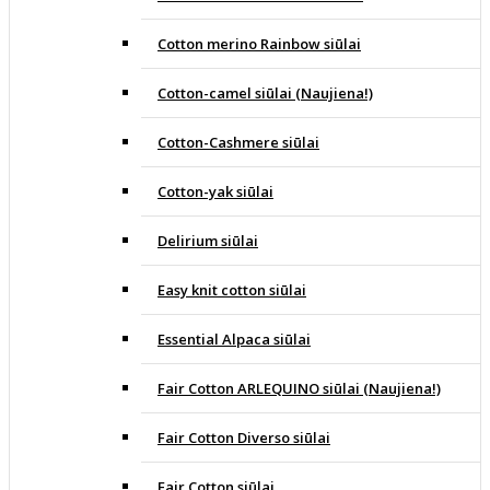
Cotton merino Rainbow siūlai
Cotton-camel siūlai (Naujiena!)
Cotton-Cashmere siūlai
Cotton-yak siūlai
Delirium siūlai
Easy knit cotton siūlai
Essential Alpaca siūlai
Fair Cotton ARLEQUINO siūlai (Naujiena!)
Fair Cotton Diverso siūlai
Fair Cotton siūlai