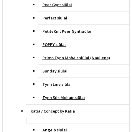
Peer Gynt siūlai
Perfect siūlai
PetiteKnit Peer Gynt siūlai
POPPY siūlai
Primo Tynn Mohair siūlai (Naujiena)
Sunday siūlai
Tynn Line siūlai
Tynn Silk Mohair siūlai
Katia / Concept by Katia
Angelo siūlai