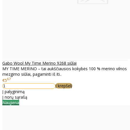
Gabo Wool My Time Merino 9268 siūlai
MY TIME MERINO – tai aukščiausios kokybės 100 % merino vilnos
mezgimo siūlai, pagaminti iš iti..
67
€5
Į krepšelį
Į palyginimą
Į norų sąrašą
Naujiena