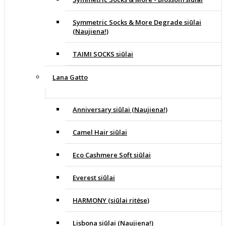
Symmetric Socks & More Degrade siūlai
(Naujiena!)
TAIMI SOCKS siūlai
Lana Gatto
Anniversary siūlai (Naujiena!)
Camel Hair siūlai
Eco Cashmere Soft siūlai
Everest siūlai
HARMONY (siūlai ritėse)
Lisbona siūlai (Naujiena!)