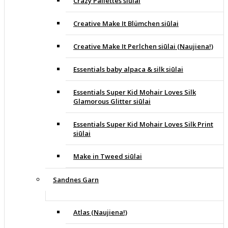
Crazy Pallettes siūlai
Creative Make It Blümchen siūlai
Creative Make It Perlchen siūlai (Naujiena!)
Essentials baby alpaca & silk siūlai
Essentials Super Kid Mohair Loves Silk
Glamorous Glitter siūlai
Essentials Super Kid Mohair Loves Silk Print
siūlai
Make in Tweed siūlai
Sandnes Garn
Atlas (Naujiena!)