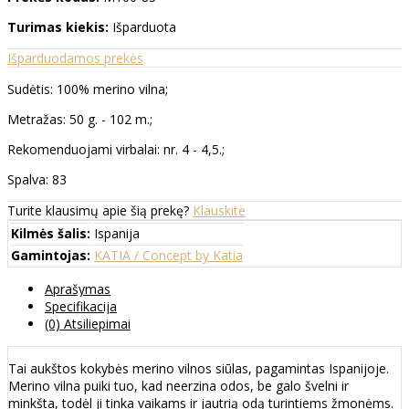
Turimas kiekis:
Išparduota
Išparduodamos prekės
Sudėtis: 100% merino vilna;
Metražas: 50 g. - 102 m.;
Rekomenduojami virbalai: nr. 4 - 4,5.;
Spalva: 83
Turite klausimų apie šią prekę?
Klauskite
Kilmės šalis:
Ispanija
Gamintojas:
KATIA / Concept by Katia
Aprašymas
Specifikacija
(0) Atsiliepimai
Tai aukštos kokybės merino vilnos siūlas, pagamintas Ispanijoje.
Merino vilna puiki tuo, kad neerzina odos, be galo švelni ir
minkšta, todėl ji tinka vaikams ir jautrią odą turintiems žmonėms.