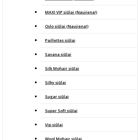
MAXI VIP siūlai (Naujiena!)
Oslo siūlai (Naujiena!)
Paillettes siūlai
Savana siūlai
Silk Mohair siūlai
Silky siūlai
Sugar siūlai
Super Soft siūlai
Vip siūlai
Wool Mohair siūlai