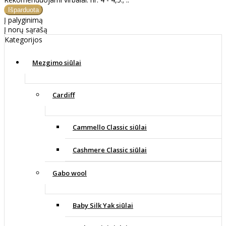
Į palyginimą
Į norų sąrašą
Kategorijos
Mezgimo siūlai
Cardiff
Cammello Classic siūlai
Cashmere Classic siūlai
Gabo wool
Baby Silk Yak siūlai