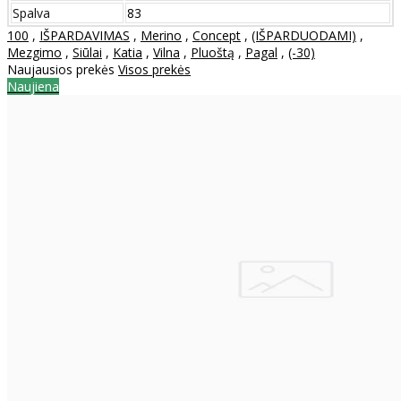
Spalva
83
100
,
IŠPARDAVIMAS
,
Merino
,
Concept
,
(IŠPARDUODAMI)
,
Mezgimo
,
Siūlai
,
Katia
,
Vilna
,
Pluoštą
,
Pagal
,
(-30)
Naujausios prekės
Visos prekės
Naujiena