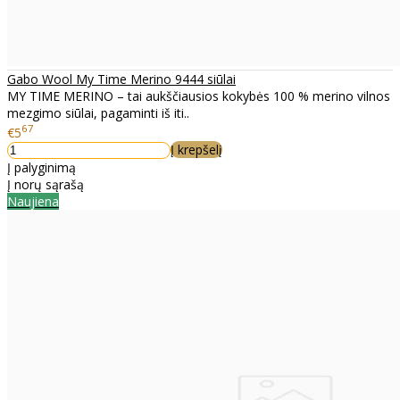
Gabo Wool My Time Merino 9444 siūlai
MY TIME MERINO – tai aukščiausios kokybės 100 % merino vilnos
mezgimo siūlai, pagaminti iš iti..
67
€5
Į krepšelį
Į palyginimą
Į norų sąrašą
Naujiena