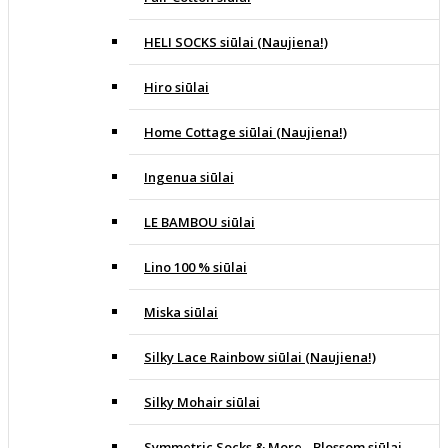
HELI SOCKS siūlai (Naujiena!)
Hiro siūlai
Home Cottage siūlai (Naujiena!)
Ingenua siūlai
LE BAMBOU siūlai
Lino 100 % siūlai
Miska siūlai
Silky Lace Rainbow siūlai (Naujiena!)
Silky Mohair siūlai
Symmetric Socks & More - Blossom siūlai