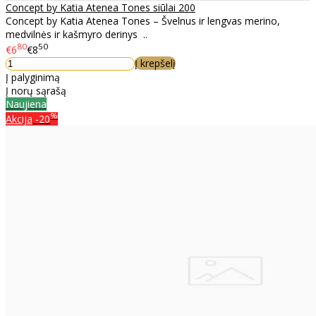
Concept by Katia Atenea Tones siūlai 200
Concept by Katia Atenea Tones – Švelnus ir lengvas merino,
medvilnės ir kašmyro derinys ..
80
50
€6
€8
Į krepšelį
Į palyginimą
Į norų sąrašą
Naujiena
%
Akcija
-20