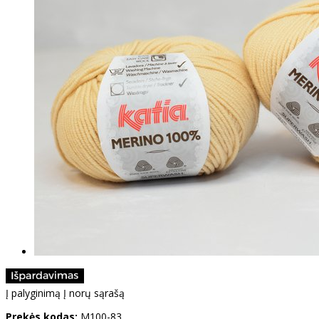
Į palyginimą
Į norų sąrašą
Prekės kodas:
M100-83