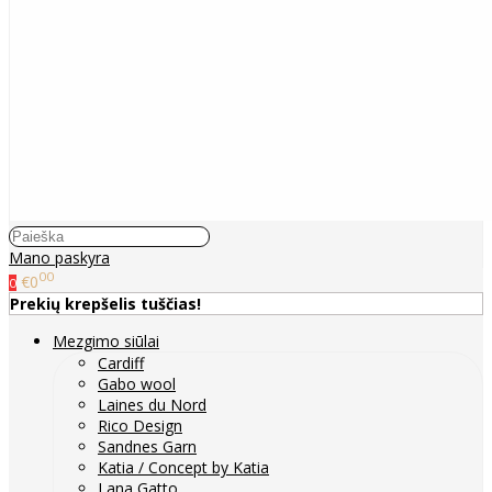
Mano paskyra
00
€0
0
Prekių krepšelis tuščias!
Mezgimo siūlai
Cardiff
Gabo wool
Laines du Nord
Rico Design
Sandnes Garn
Katia / Concept by Katia
Lana Gatto