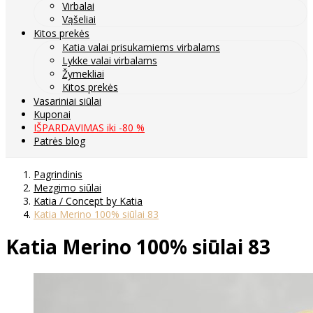
Virbalai
Vąšeliai
Kitos prekės
Katia valai prisukamiems virbalams
Lykke valai virbalams
Žymekliai
Kitos prekės
Vasariniai siūlai
Kuponai
IŠPARDAVIMAS iki -80 %
Patrės blog
Pagrindinis
Mezgimo siūlai
Katia / Concept by Katia
Katia Merino 100% siūlai 83
Katia Merino 100% siūlai 83