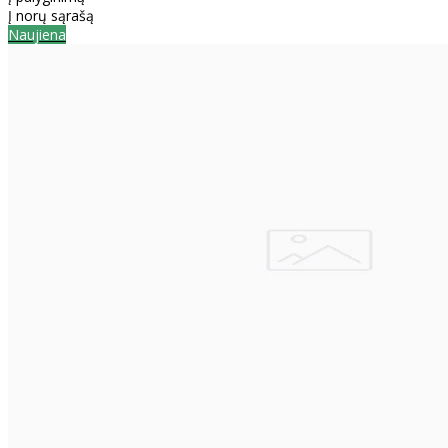
Į norų sąrašą
Naujiena