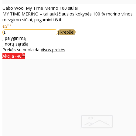
Gabo Wool My Time Merino 100 siūlai
MY TIME MERINO – tai aukščiausios kokybės 100 % merino vilnos
mezgimo siūlai, pagaminti iš iti..
67
€5
Į krepšelį
Į palyginimą
Į norų sąrašą
Prekės su nuolaida
Visos prekės
%
Akcija
-40