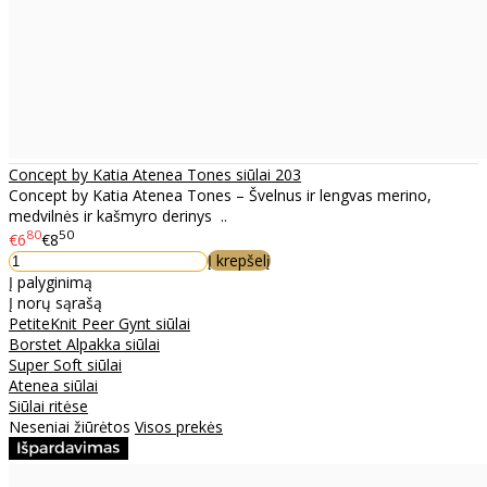
Concept by Katia Atenea Tones siūlai 203
Concept by Katia Atenea Tones – Švelnus ir lengvas merino,
medvilnės ir kašmyro derinys ..
80
50
€6
€8
Į krepšelį
Į palyginimą
Į norų sąrašą
PetiteKnit Peer Gynt siūlai
Borstet Alpakka siūlai
Super Soft siūlai
Atenea siūlai
Siūlai ritėse
Neseniai žiūrėtos
Visos prekės