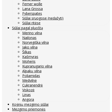
Ferner wolle
Lana Grossa
Fyberspates
Siūlai sruogose (nedažyti)
Siūlai ritėse
Siūlai pagal pluoštą
Merino vilna
Nailonas
Norvegiška vilna
Jako vilna
Šilkas
Kašmyras
Moheris
Kupranugario vilna
Alpakų vilna
Poliamidas
Medvilnė
Cukranendrė
Viskozė
Linas
Angora
Kojinių mezgimo siūlai
Mezgimo priemonės