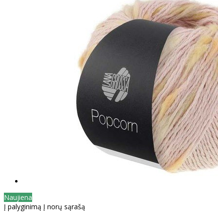
Naujiena
Į palyginimą
Į norų sąrašą