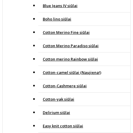
Blue Jeans IV siūlai
Boho lino siūlai
Cotton Merino Fine siūlai
Cotton Merino Paradiso siūlai
Cotton merino Rainbow siūlai
Cotton-camel siūlai (Naujiena!)
Cotton-Cashmere siūlai
Cotton-yak siūlai
Delirium siūlai
Easy knit cotton siūlai