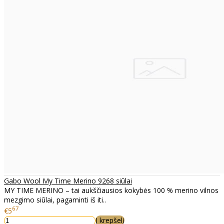
Gabo Wool My Time Merino 9268 siūlai
MY TIME MERINO – tai aukščiausios kokybės 100 % merino vilnos
mezgimo siūlai, pagaminti iš iti..
67
€5
Į krepšelį