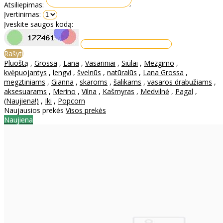
Atsiliepimas:
Įvertinimas:
Įveskite saugos kodą:
Rašyti
Pluoštą
,
Grossa
,
Lana
,
Vasariniai
,
Siūlai
,
Mezgimo
,
kvėpuojantys
,
lengvi
,
švelnūs
,
natūralūs
,
Lana Grossa
,
megztiniams
,
Gianna
,
skaroms
,
šalikams
,
vasaros drabužiams
,
aksesuarams
,
Merino
,
Vilna
,
Kašmyras
,
Medvilnė
,
Pagal
,
(Naujiena!)
,
Iki
,
Popcorn
Naujausios prekės
Visos prekės
Naujiena