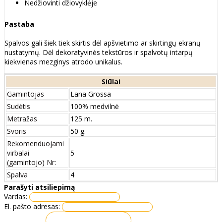
Nedžiovinti džiovyklėje
Pastaba
Spalvos gali šiek tiek skirtis dėl apšvietimo ar skirtingų ekranų
nustatymų. Dėl dekoratyvinės tekstūros ir spalvotų intarpų
kiekvienas mezginys atrodo unikalus.
Siūlai
Gamintojas
Lana Grossa
Sudėtis
100% medvilnė
Metražas
125 m.
Svoris
50 g.
Rekomenduojami
virbalai
5
(gamintojo) Nr:
Spalva
4
Parašyti atsiliepimą
Vardas:
El. pašto adresas: