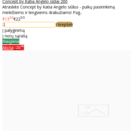
Concept by Katia Angelo siūlai 200
Atraskite Concept by Katia Angelo siūlus - puikų pasirinkimą
minkštiems ir lengviems drabužiams! Pag..
50
50
€13
€22
Į krepšelį
Į palyginimą
Į norų sąrašą
Naujiena
%
Akcija
-20