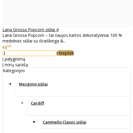
Lana Grossa Popcorn siūlai 4
Lana Grossa Popcorn – tai naujos kartos dekoratyviniai 100 %
medvilnės siūlai su išraiškinga &..
50
€8
Į krepšelį
Į palyginimą
Į norų sąrašą
Kategorijos
Mezgimo siūlai
Cardiff
Cammello Classic siūlai