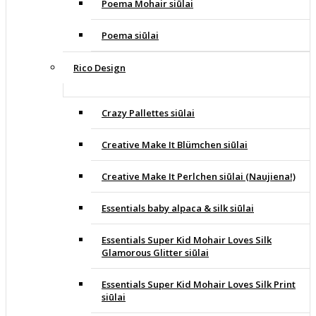
Poema Mohair siūlai
Poema siūlai
Rico Design
Crazy Pallettes siūlai
Creative Make It Blümchen siūlai
Creative Make It Perlchen siūlai (Naujiena!)
Essentials baby alpaca & silk siūlai
Essentials Super Kid Mohair Loves Silk
Glamorous Glitter siūlai
Essentials Super Kid Mohair Loves Silk Print
siūlai