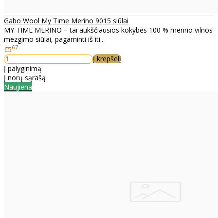
Gabo Wool My Time Merino 9015 siūlai
MY TIME MERINO – tai aukščiausios kokybės 100 % merino vilnos
mezgimo siūlai, pagaminti iš iti..
67
€5
Į krepšelį
Į palyginimą
Į norų sąrašą
Naujiena