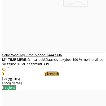
Gabo Wool My Time Merino 9444 siūlai
MY TIME MERINO – tai aukščiausios kokybės 100 % merino vilnos
mezgimo siūlai, pagaminti iš iti..
67
€5
Į krepšelį
Į palyginimą
Į norų sąrašą
Naujiena