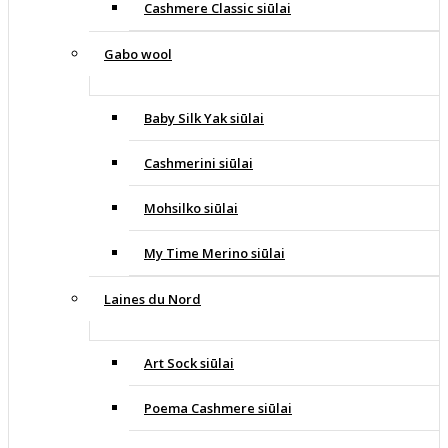
Cashmere Classic siūlai
Gabo wool
Baby Silk Yak siūlai
Cashmerini siūlai
Mohsilko siūlai
My Time Merino siūlai
Laines du Nord
Art Sock siūlai
Poema Cashmere siūlai