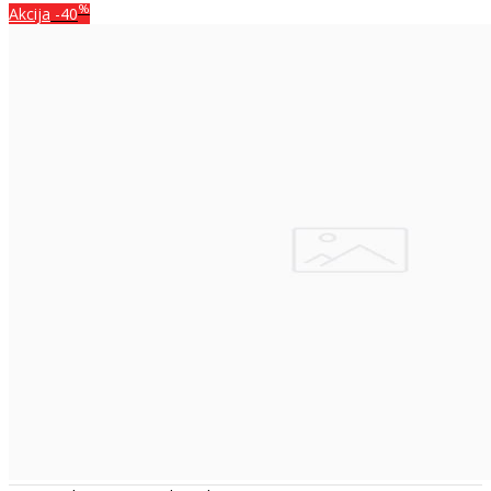
%
Akcija
-40