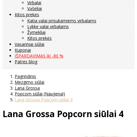
Virbalai
Vąšeliai
Kitos prekės
Katia valai prisukamiems virbalams
Lykke valai virbalams
Žymekliai
Kitos prekės
Vasariniai siūlai
Kuponai
IŠPARDAVIMAS iki -80 %
Patrės blog
Pagrindinis
Mezgimo siūlai
Lana Grossa
Popcorn siūlai (Naujiena!)
Lana Grossa Popcorn siūlai 4
Lana Grossa Popcorn siūlai 4