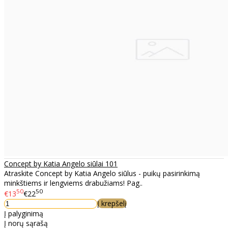
Concept by Katia Angelo siūlai 101
Atraskite Concept by Katia Angelo siūlus - puikų pasirinkimą
minkštiems ir lengviems drabužiams! Pag..
50
50
€13
€22
Į krepšelį
Į palyginimą
Į norų sąrašą