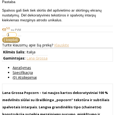
Pastaba
Spalvos gali šiek tiek skirtis dėl apšvietimo ar skirtingų ekranų
nustatymų. Dėl dekoratyvinės tekstūros ir spalvotų intarpų
kiekvienas mezginys atrodo unikalus.
50
€8
su PVM
Turite klausimų apie šią prekę?
Klauskite
Kilmės šalis:
Italija
Gamintojas:
Lana Grossa
Aprašymas
Specifikacija
(0) Atsiliepimai
Lana Grossa Popcorn – tai naujos kartos dekoratyviniai 100 %
medvilnės siūlai su išraiškinga „popcorn“ tekstūra ir subtiliais
spalvotais intarpais. Lengva grandinėlės tipo (chainette)
konstrukcija suteikia mezginiams purumo, minkštumo ir