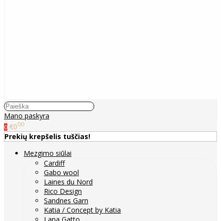
Mano paskyra
00
€0
0
Prekių krepšelis tuščias!
Mezgimo siūlai
Cardiff
Gabo wool
Laines du Nord
Rico Design
Sandnes Garn
Katia / Concept by Katia
Lana Gatto