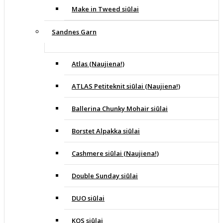
Make in Tweed siūlai
Sandnes Garn
Atlas (Naujiena!)
ATLAS Petiteknit siūlai (Naujiena!)
Ballerina Chunky Mohair siūlai
Borstet Alpakka siūlai
Cashmere siūlai (Naujiena!)
Double Sunday siūlai
DUO siūlai
KOS siūlai