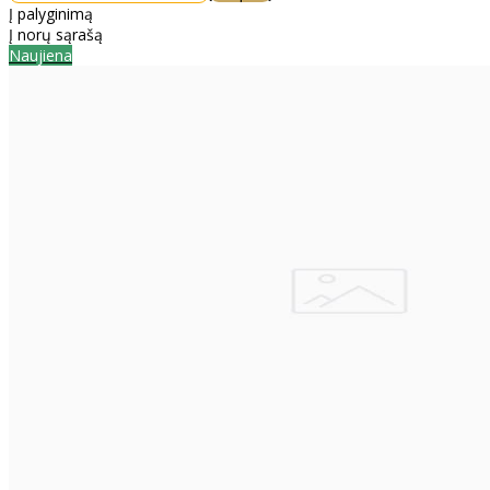
Į palyginimą
Į norų sąrašą
Naujiena