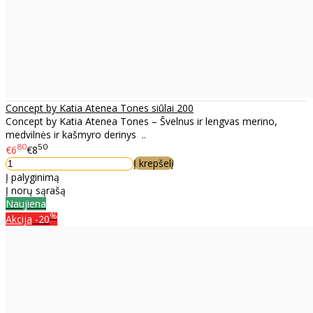
Concept by Katia Atenea Tones siūlai 200
Concept by Katia Atenea Tones – Švelnus ir lengvas merino,
medvilnės ir kašmyro derinys ..
80
50
€6
€8
Į krepšelį
Į palyginimą
Į norų sąrašą
Naujiena
%
Akcija
-20