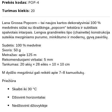
Prekės kodas:
POP-4
Turimas kiekis:
20
Lana Grossa Popcorn – tai naujos kartos dekoratyviniai 100 %
medvilnės siūlai su išraiškinga „popcorn“ tekstūra ir subtiliais
spalvotais intarpais. Lengva grandinėlės tipo (chainette) konstrukcija
suteikia mezginiams purumo, minkštumo ir modernų, gyvą paviršių.
Sudėtis: 100 % medvilnė
Svoris: 50 g
Metražas: apie 125 m
Rekomenduojami virbalai: 5 mm
Tankumas: 20 akių × 28 eilės = 10 × 10 cm
M dydžio megztiniui gali reikėti apie 7–8 kamuoliukų.
Priežiūra
Skalbti iki 30 °C
Džiovinti horizontaliai
Nedžiovinti džiovyklėje