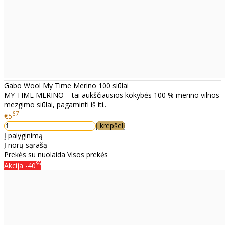
Gabo Wool My Time Merino 100 siūlai
MY TIME MERINO – tai aukščiausios kokybės 100 % merino vilnos
mezgimo siūlai, pagaminti iš iti..
67
€5
Į krepšelį
Į palyginimą
Į norų sąrašą
Prekės su nuolaida
Visos prekės
%
Akcija
-40