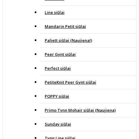
Line siūlai
Mandarin Petit siūlai
Paljett siūlai (Naujiena!)
Peer Gynt siūlai
Perfect siūlai
PetiteKnit Peer Gynt siūlai
POPPY siūlai
Primo Tynn Mohair siūlai (Naujiena)
Sunday siūlai
Tynn Line siūlai