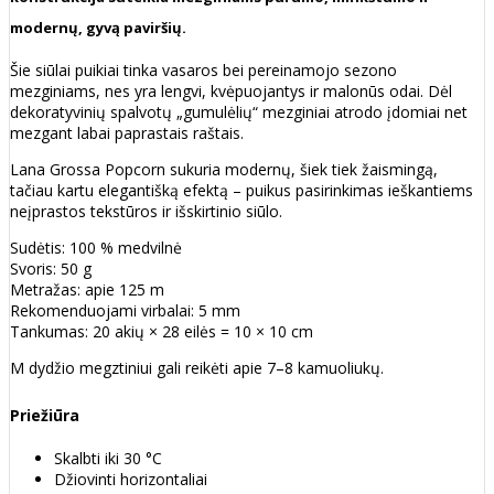
modernų, gyvą paviršių.
Šie siūlai puikiai tinka vasaros bei pereinamojo sezono
mezginiams, nes yra lengvi, kvėpuojantys ir malonūs odai. Dėl
dekoratyvinių spalvotų „gumulėlių“ mezginiai atrodo įdomiai net
mezgant labai paprastais raštais.
Lana Grossa Popcorn sukuria modernų, šiek tiek žaismingą,
tačiau kartu elegantišką efektą – puikus pasirinkimas ieškantiems
neįprastos tekstūros ir išskirtinio siūlo.
Sudėtis: 100 % medvilnė
Svoris: 50 g
Metražas: apie 125 m
Rekomenduojami virbalai: 5 mm
Tankumas: 20 akių × 28 eilės = 10 × 10 cm
M dydžio megztiniui gali reikėti apie 7–8 kamuoliukų.
Priežiūra
Skalbti iki 30 °C
Džiovinti horizontaliai