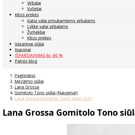
Virbalai
Vąšeliai
Kitos prekės
Katia valai prisukamiems virbalams
Lykke valai virbalams
Žymekliai
Kitos prekės
Vasariniai siūlai
Kuponai
IŠPARDAVIMAS iki -80 %
Patrės blog
Pagrindinis
Mezgimo siūlai
Lana Grossa
Gomitolo Tono siūlai (Naujiena!)
Lana Grossa Gomitolo Tono siūlai 1037
Lana Grossa Gomitolo Tono siūl