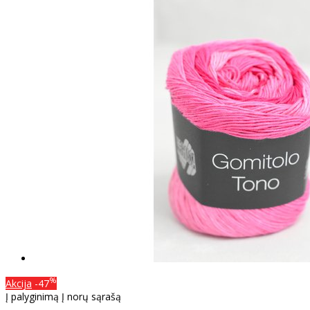
%
Akcija
-47
Į palyginimą
Į norų sąrašą