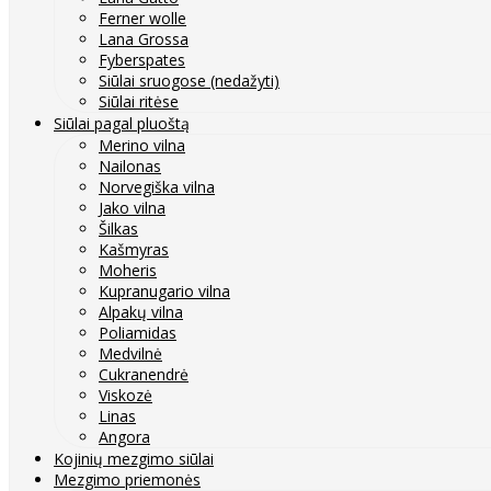
Ferner wolle
Lana Grossa
Fyberspates
Siūlai sruogose (nedažyti)
Siūlai ritėse
Siūlai pagal pluoštą
Merino vilna
Nailonas
Norvegiška vilna
Jako vilna
Šilkas
Kašmyras
Moheris
Kupranugario vilna
Alpakų vilna
Poliamidas
Medvilnė
Cukranendrė
Viskozė
Linas
Angora
Kojinių mezgimo siūlai
Mezgimo priemonės