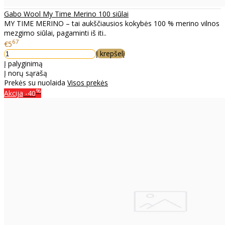
Gabo Wool My Time Merino 100 siūlai
MY TIME MERINO – tai aukščiausios kokybės 100 % merino vilnos
mezgimo siūlai, pagaminti iš iti..
67
€5
Į krepšelį
Į palyginimą
Į norų sąrašą
Prekės su nuolaida
Visos prekės
%
Akcija
-40