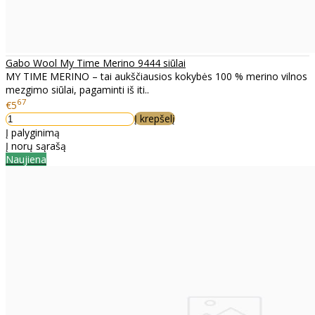
Gabo Wool My Time Merino 9444 siūlai
MY TIME MERINO – tai aukščiausios kokybės 100 % merino vilnos
mezgimo siūlai, pagaminti iš iti..
67
€5
Į krepšelį
Į palyginimą
Į norų sąrašą
Naujiena