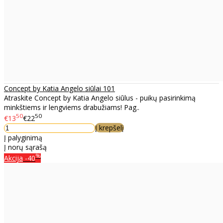
Concept by Katia Angelo siūlai 101
Atraskite Concept by Katia Angelo siūlus - puikų pasirinkimą
minkštiems ir lengviems drabužiams! Pag..
50
50
€13
€22
Į krepšelį
Į palyginimą
Į norų sąrašą
%
Akcija
-40