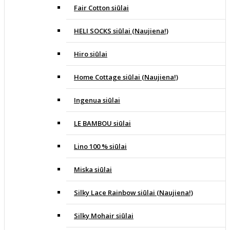
Fair Cotton siūlai
HELI SOCKS siūlai (Naujiena!)
Hiro siūlai
Home Cottage siūlai (Naujiena!)
Ingenua siūlai
LE BAMBOU siūlai
Lino 100 % siūlai
Miska siūlai
Silky Lace Rainbow siūlai (Naujiena!)
Silky Mohair siūlai