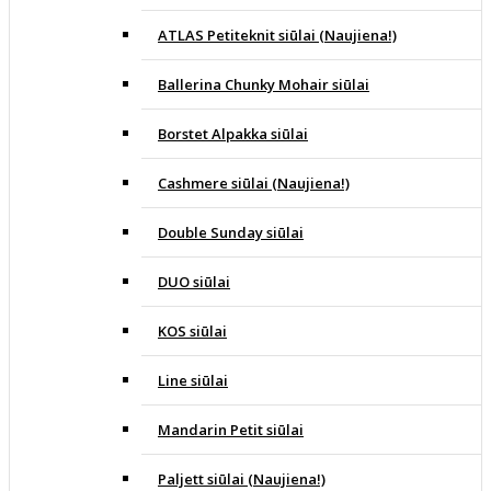
ATLAS Petiteknit siūlai (Naujiena!)
Ballerina Chunky Mohair siūlai
Borstet Alpakka siūlai
Cashmere siūlai (Naujiena!)
Double Sunday siūlai
DUO siūlai
KOS siūlai
Line siūlai
Mandarin Petit siūlai
Paljett siūlai (Naujiena!)