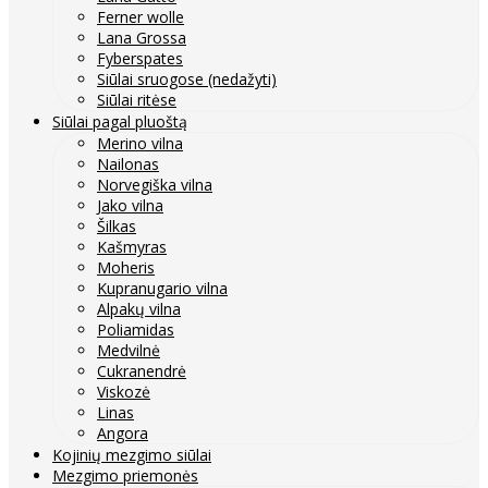
Ferner wolle
Lana Grossa
Fyberspates
Siūlai sruogose (nedažyti)
Siūlai ritėse
Siūlai pagal pluoštą
Merino vilna
Nailonas
Norvegiška vilna
Jako vilna
Šilkas
Kašmyras
Moheris
Kupranugario vilna
Alpakų vilna
Poliamidas
Medvilnė
Cukranendrė
Viskozė
Linas
Angora
Kojinių mezgimo siūlai
Mezgimo priemonės