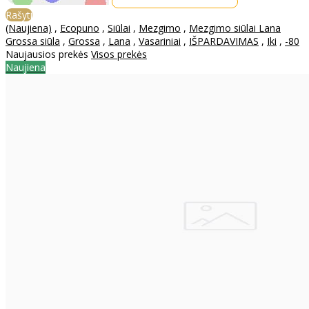
Rašyti
(Naujiena)
,
Ecopuno
,
Siūlai
,
Mezgimo
,
Mezgimo siūlai Lana
Grossa siūla
,
Grossa
,
Lana
,
Vasariniai
,
IŠPARDAVIMAS
,
Iki
,
-80
Naujausios prekės
Visos prekės
Naujiena