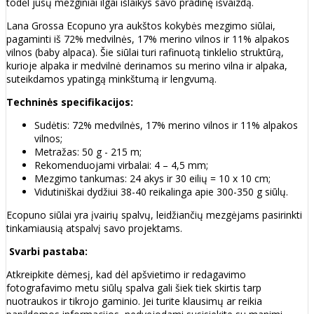
todėl jūsų mezginiai ilgai išlaikys savo pradinę išvaizdą.
Lana Grossa Ecopuno yra aukštos kokybės mezgimo siūlai,
pagaminti iš 72% medvilnės, 17% merino vilnos ir 11% alpakos
vilnos (baby alpaca). Šie siūlai turi rafinuotą tinklelio struktūrą,
kurioje alpaka ir medvilnė derinamos su merino vilna ir alpaka,
suteikdamos ypatingą minkštumą ir lengvumą.
Techninės specifikacijos:
Sudėtis: 72% medvilnės, 17% merino vilnos ir 11% alpakos
vilnos;
Metražas: 50 g - 215 m;
Rekomenduojami virbalai: 4 – 4,5 mm;
Mezgimo tankumas: 24 akys ir 30 eilių = 10 x 10 cm;
Vidutiniškai dydžiui 38-40 reikalinga apie 300-350 g siūlų.
Ecopuno siūlai yra įvairių spalvų, leidžiančių mezgėjams pasirinkti
tinkamiausią atspalvį savo projektams.
Svarbi pastaba:
Atkreipkite dėmesį, kad dėl apšvietimo ir redagavimo
fotografavimo metu siūlų spalva gali šiek tiek skirtis tarp
nuotraukos ir tikrojo gaminio. Jei turite klausimų ar reikia