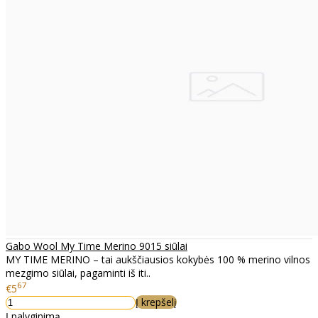
Gabo Wool My Time Merino 9015 siūlai
MY TIME MERINO – tai aukščiausios kokybės 100 % merino vilnos
mezgimo siūlai, pagaminti iš iti..
67
€5
Į krepšelį
Į palyginimą