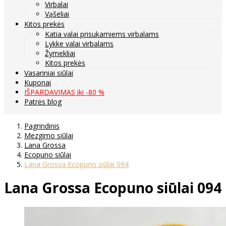
Virbalai
Vąšeliai
Kitos prekės
Katia valai prisukamiems virbalams
Lykke valai virbalams
Žymekliai
Kitos prekės
Vasariniai siūlai
Kuponai
IŠPARDAVIMAS iki -80 %
Patrės blog
Pagrindinis
Mezgimo siūlai
Lana Grossa
Ecopuno siūlai
Lana Grossa Ecopuno siūlai 094
Lana Grossa Ecopuno siūlai 094