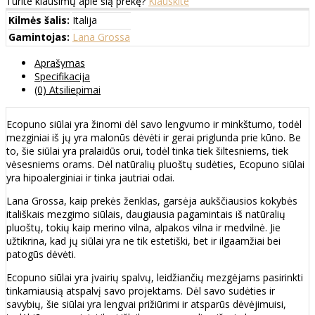
Turite klausimų apie šią prekę?
Klauskite
Kilmės šalis:
Italija
Gamintojas:
Lana Grossa
Aprašymas
Specifikacija
(0) Atsiliepimai
Ecopuno siūlai yra žinomi dėl savo lengvumo ir minkštumo, todėl
mezginiai iš jų yra malonūs dėvėti ir gerai priglunda prie kūno. Be
to, šie siūlai yra pralaidūs orui, todėl tinka tiek šiltesniems, tiek
vėsesniems orams. Dėl natūralių pluoštų sudėties, Ecopuno siūlai
yra hipoalerginiai ir tinka jautriai odai.
Lana Grossa, kaip prekės ženklas, garsėja aukščiausios kokybės
itališkais mezgimo siūlais, daugiausia pagamintais iš natūralių
pluoštų, tokių kaip merino vilna, alpakos vilna ir medvilnė. Jie
užtikrina, kad jų siūlai yra ne tik estetiški, bet ir ilgaamžiai bei
patogūs dėvėti.
Ecopuno siūlai yra įvairių spalvų, leidžiančių mezgėjams pasirinkti
tinkamiausią atspalvį savo projektams. Dėl savo sudėties ir
savybių, šie siūlai yra lengvai prižiūrimi ir atsparūs dėvėjimuisi,