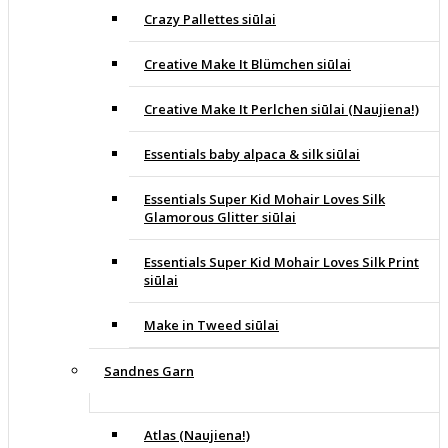
Crazy Pallettes siūlai
Creative Make It Blümchen siūlai
Creative Make It Perlchen siūlai (Naujiena!)
Essentials baby alpaca & silk siūlai
Essentials Super Kid Mohair Loves Silk
Glamorous Glitter siūlai
Essentials Super Kid Mohair Loves Silk Print
siūlai
Make in Tweed siūlai
Sandnes Garn
Atlas (Naujiena!)