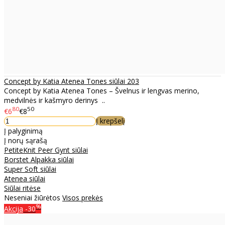
Concept by Katia Atenea Tones siūlai 203
Concept by Katia Atenea Tones – Švelnus ir lengvas merino,
medvilnės ir kašmyro derinys ..
80
50
€6
€8
Į krepšelį
Į palyginimą
Į norų sąrašą
PetiteKnit Peer Gynt siūlai
Borstet Alpakka siūlai
Super Soft siūlai
Atenea siūlai
Siūlai ritėse
Neseniai žiūrėtos
Visos prekės
%
Akcija
-30