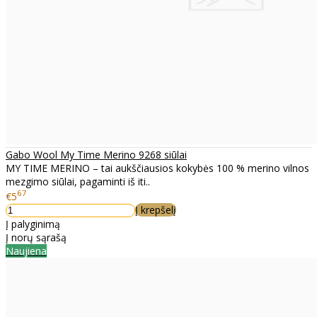
Gabo Wool My Time Merino 9268 siūlai
MY TIME MERINO – tai aukščiausios kokybės 100 % merino vilnos
mezgimo siūlai, pagaminti iš iti..
67
€5
Į krepšelį
Į palyginimą
Į norų sąrašą
Naujiena