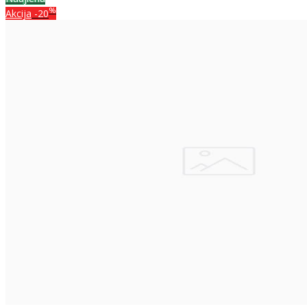
%
Akcija
-20