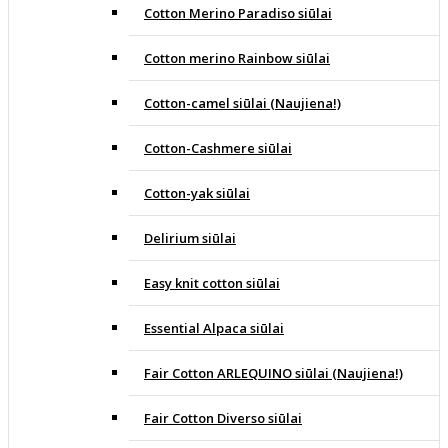
Cotton Merino Paradiso siūlai
Cotton merino Rainbow siūlai
Cotton-camel siūlai (Naujiena!)
Cotton-Cashmere siūlai
Cotton-yak siūlai
Delirium siūlai
Easy knit cotton siūlai
Essential Alpaca siūlai
Fair Cotton ARLEQUINO siūlai (Naujiena!)
Fair Cotton Diverso siūlai