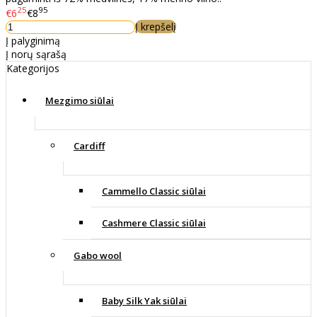
25
95
€6
€8
Į krepšelį
Į palyginimą
Į norų sąrašą
Kategorijos
Mezgimo siūlai
Cardiff
Cammello Classic siūlai
Cashmere Classic siūlai
Gabo wool
Baby Silk Yak siūlai