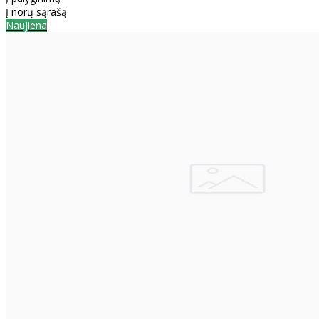
Į norų sąrašą
Naujiena