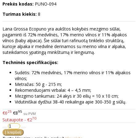
Prekės kodas:
PUNO-094
Turimas kiekis:
8
Lana Grossa Ecopuno yra aukštos kokybės mezgimo siūlai,
pagaminti iš 72% medvilnės, 17% merino vilnos ir 11% alpakos
vilnos (baby alpaca). Šie siūlai turi rafinuotą tinklelio struktūrą,
kurioje alpaka ir medvilnė derinamos su merino vilna ir alpaka,
suteikdamos ypatingą minkštumą ir lengvumą.
Techninės specifikacijos:
Sudėtis: 72% medvilnės, 17% merino vilnos ir 11% alpakos
vilnos;
Metražas: 50 g - 215 m;
Rekomenduojami virbalai: 4 – 4,5 mm;
Mezgimo tankumas: 24 akys ir 30 eilių = 10 x 10 cm;
Vidutiniškai dydžiui 38-40 reikalinga apie 300-350 g siūlų.
25
95
€6
€8
su PVM
70
Sutaupote - €2