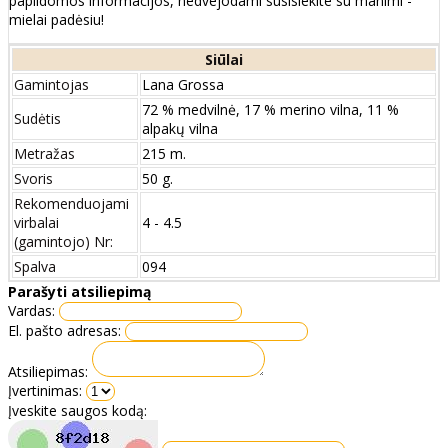
papildomos informacijos, nedvejodami susisiekite su manimi -
mielai padėsiu!
Siūlai
Gamintojas
Lana Grossa
72 % medvilnė, 17 % merino vilna, 11 %
Sudėtis
alpakų vilna
Metražas
215 m.
Svoris
50 g.
Rekomenduojami
virbalai
4 - 4.5
(gamintojo) Nr:
Spalva
094
Parašyti atsiliepimą
Vardas:
El. pašto adresas:
Atsiliepimas:
Įvertinimas:
Įveskite saugos kodą: