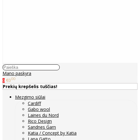
Mano paskyra
00
€0
0
Prekių krepšelis tuščias!
Mezgimo siūlai
Cardiff
Gabo wool
Laines du Nord
Rico Design
Sandnes Garn
Katia / Concept by Katia
Lana Gatto