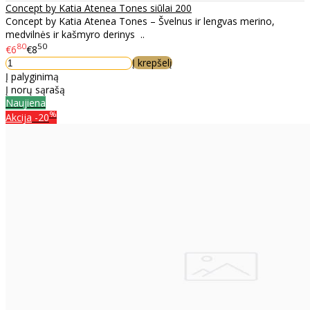
Concept by Katia Atenea Tones siūlai 200
Concept by Katia Atenea Tones – Švelnus ir lengvas merino,
medvilnės ir kašmyro derinys ..
80
50
€6
€8
Į krepšelį
Į palyginimą
Į norų sąrašą
Naujiena
%
Akcija
-20