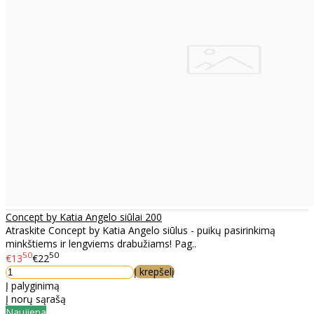
Concept by Katia Angelo siūlai 200
Atraskite Concept by Katia Angelo siūlus - puikų pasirinkimą
minkštiems ir lengviems drabužiams! Pag..
50
50
€13
€22
Į krepšelį
Į palyginimą
Į norų sąrašą
Naujiena