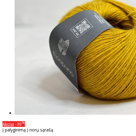
%
Akcija
-30
Į palyginimą
Į norų sąrašą