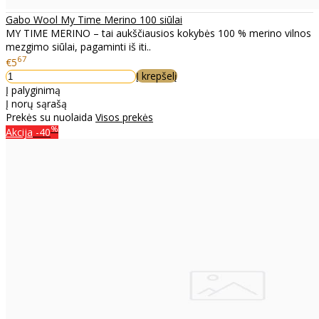
Gabo Wool My Time Merino 100 siūlai
MY TIME MERINO – tai aukščiausios kokybės 100 % merino vilnos
mezgimo siūlai, pagaminti iš iti..
67
€5
Į krepšelį
Į palyginimą
Į norų sąrašą
Prekės su nuolaida
Visos prekės
%
Akcija
-40