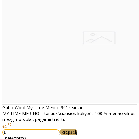
Gabo Wool My Time Merino 9015 siūlai
MY TIME MERINO – tai aukščiausios kokybės 100 % merino vilnos
mezgimo siūlai, pagaminti iš iti..
67
€5
Į krepšelį
Į palyginimą