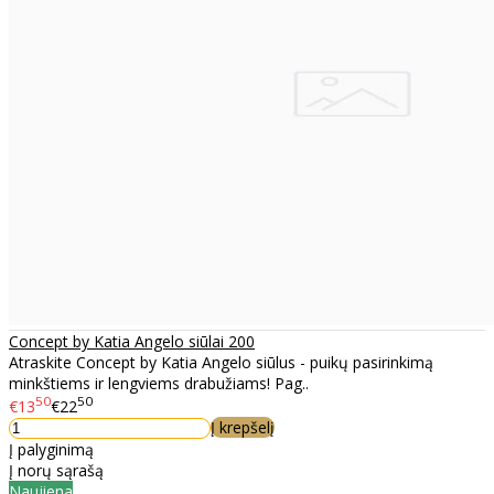
Concept by Katia Angelo siūlai 200
Atraskite Concept by Katia Angelo siūlus - puikų pasirinkimą
minkštiems ir lengviems drabužiams! Pag..
50
50
€13
€22
Į krepšelį
Į palyginimą
Į norų sąrašą
Naujiena