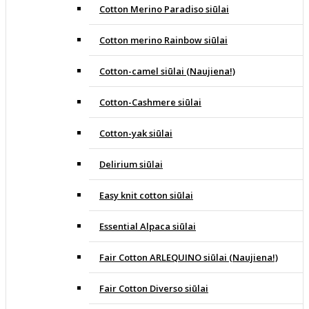
Cotton Merino Paradiso siūlai
Cotton merino Rainbow siūlai
Cotton-camel siūlai (Naujiena!)
Cotton-Cashmere siūlai
Cotton-yak siūlai
Delirium siūlai
Easy knit cotton siūlai
Essential Alpaca siūlai
Fair Cotton ARLEQUINO siūlai (Naujiena!)
Fair Cotton Diverso siūlai