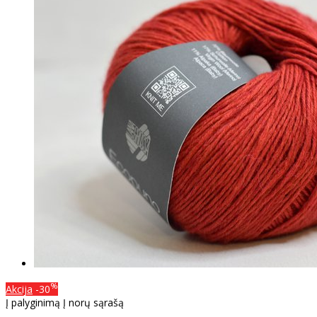
%
Akcija
-30
Į palyginimą
Į norų sąrašą