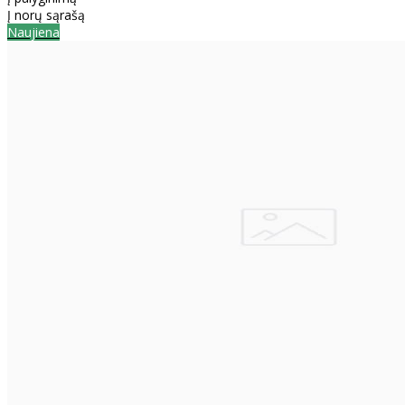
Į norų sąrašą
Naujiena