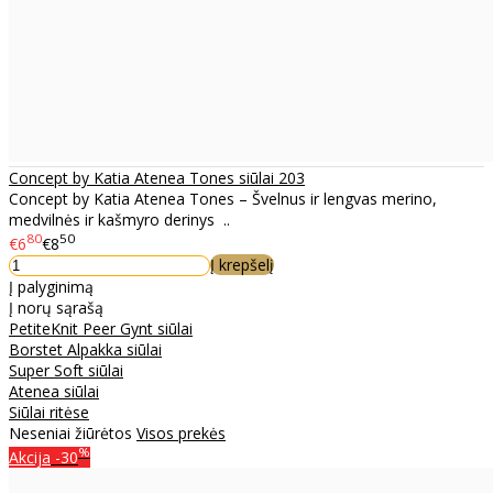
Concept by Katia Atenea Tones siūlai 203
Concept by Katia Atenea Tones – Švelnus ir lengvas merino,
medvilnės ir kašmyro derinys ..
80
50
€6
€8
Į krepšelį
Į palyginimą
Į norų sąrašą
PetiteKnit Peer Gynt siūlai
Borstet Alpakka siūlai
Super Soft siūlai
Atenea siūlai
Siūlai ritėse
Neseniai žiūrėtos
Visos prekės
%
Akcija
-30