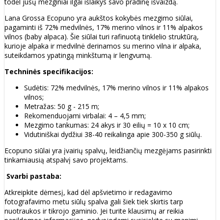
todėl jūsų mezginiai ilgai išlaikys savo pradinę išvaizdą.
Lana Grossa Ecopuno yra aukštos kokybės mezgimo siūlai,
pagaminti iš 72% medvilnės, 17% merino vilnos ir 11% alpakos
vilnos (baby alpaca). Šie siūlai turi rafinuotą tinklelio struktūrą,
kurioje alpaka ir medvilnė derinamos su merino vilna ir alpaka,
suteikdamos ypatingą minkštumą ir lengvumą.
Techninės specifikacijos:
Sudėtis: 72% medvilnės, 17% merino vilnos ir 11% alpakos
vilnos;
Metražas: 50 g - 215 m;
Rekomenduojami virbalai: 4 – 4,5 mm;
Mezgimo tankumas: 24 akys ir 30 eilių = 10 x 10 cm;
Vidutiniškai dydžiui 38-40 reikalinga apie 300-350 g siūlų.
Ecopuno siūlai yra įvairių spalvų, leidžiančių mezgėjams pasirinkti
tinkamiausią atspalvį savo projektams.
Svarbi pastaba:
Atkreipkite dėmesį, kad dėl apšvietimo ir redagavimo
fotografavimo metu siūlų spalva gali šiek tiek skirtis tarp
nuotraukos ir tikrojo gaminio. Jei turite klausimų ar reikia