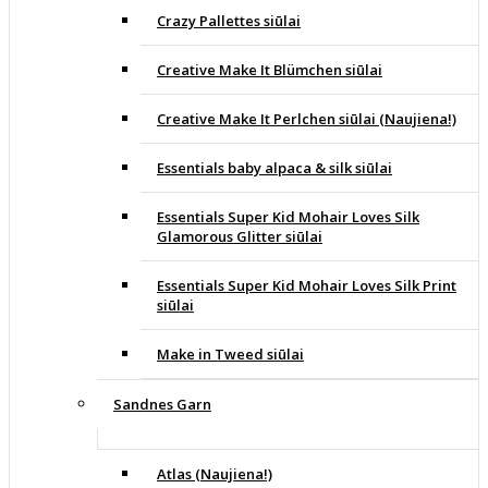
Crazy Pallettes siūlai
Creative Make It Blümchen siūlai
Creative Make It Perlchen siūlai (Naujiena!)
Essentials baby alpaca & silk siūlai
Essentials Super Kid Mohair Loves Silk
Glamorous Glitter siūlai
Essentials Super Kid Mohair Loves Silk Print
siūlai
Make in Tweed siūlai
Sandnes Garn
Atlas (Naujiena!)