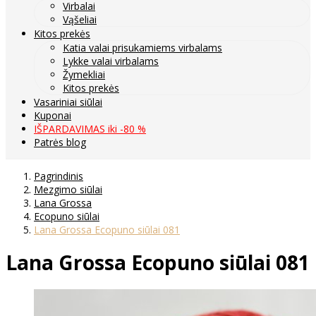
Virbalai
Vąšeliai
Kitos prekės
Katia valai prisukamiems virbalams
Lykke valai virbalams
Žymekliai
Kitos prekės
Vasariniai siūlai
Kuponai
IŠPARDAVIMAS iki -80 %
Patrės blog
Pagrindinis
Mezgimo siūlai
Lana Grossa
Ecopuno siūlai
Lana Grossa Ecopuno siūlai 081
Lana Grossa Ecopuno siūlai 081