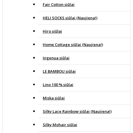
Fair Cotton siūlai
HELI SOCKS siūlai (Naujiena!)
Hiro siūlai
Home Cottage siūlai (Naujiena!)
Ingenua siūlai
LE BAMBOU siūlai
Lino 100 % siūlai
Miska siūlai
Silky Lace Rainbow siūlai (Naujiena!)
Silky Mohair siūlai