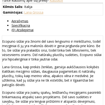
Turite klausimų apie šią prekę?
Klauskite
Kilmės šalis:
Italija
Gamintojas:
Lana Grossa
Aprašymas
Specifikacija
(0) Atsiliepimai
Ecopuno siūlai yra žinomi dėl savo lengvumo ir minkštumo, todėl
mezginiai iš jų yra malonūs dėvėti ir gerai priglunda prie kūno. Be
to, šie siūlai yra pralaidūs orui, todėl tinka tiek šiltesniems, tiek
vėsesniems orams. Dėl natūralių pluoštų sudėties, Ecopuno siūlai
yra hipoalerginiai ir tinka jautriai odai.
Lana Grossa, kaip prekės ženklas, garsėja aukščiausios kokybės
itališkais mezgimo siūlais, daugiausia pagamintais iš natūralių
pluoštų, tokių kaip merino vilna, alpakos vilna ir medvilnė. Jie
užtikrina, kad jų siūlai yra ne tik estetiški, bet ir ilgaamžiai bei
patogūs dėvėti.
Ecopuno siūlai yra įvairių spalvų, leidžiančių mezgėjams pasirinkti
tinkamiausią atspalvį savo projektams. Dėl savo sudėties ir
savybių, šie siūlai yra lengvai prižiūrimi ir atsparūs dėvėjimuisi,