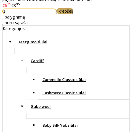
25
95
€6
€8
Į krepšelį
Į palyginimą
Į norų sąrašą
Kategorijos
Mezgimo siūlai
Cardiff
Cammello Classic siūlai
Cashmere Classic siūlai
Gabo wool
Baby Silk Yak siūlai