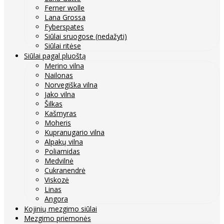
Ferner wolle
Lana Grossa
Fyberspates
Siūlai sruogose (nedažyti)
Siūlai ritėse
Siūlai pagal pluoštą
Merino vilna
Nailonas
Norvegiška vilna
Jako vilna
Šilkas
Kašmyras
Moheris
Kupranugario vilna
Alpakų vilna
Poliamidas
Medvilnė
Cukranendrė
Viskozė
Linas
Angora
Kojinių mezgimo siūlai
Mezgimo priemonės