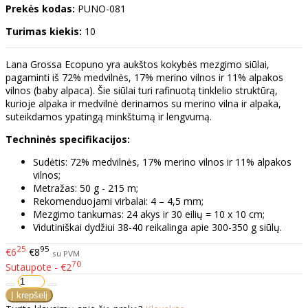
Prekės kodas:
PUNO-081
Turimas kiekis:
10
Lana Grossa Ecopuno yra aukštos kokybės mezgimo siūlai,
pagaminti iš 72% medvilnės, 17% merino vilnos ir 11% alpakos
vilnos (baby alpaca). Šie siūlai turi rafinuotą tinklelio struktūrą,
kurioje alpaka ir medvilnė derinamos su merino vilna ir alpaka,
suteikdamos ypatingą minkštumą ir lengvumą.
Techninės specifikacijos:
Sudėtis: 72% medvilnės, 17% merino vilnos ir 11% alpakos
vilnos;
Metražas: 50 g - 215 m;
Rekomenduojami virbalai: 4 – 4,5 mm;
Mezgimo tankumas: 24 akys ir 30 eilių = 10 x 10 cm;
Vidutiniškai dydžiui 38-40 reikalinga apie 300-350 g siūlų.
25
95
€6
€8
su PVM
70
Sutaupote - €2