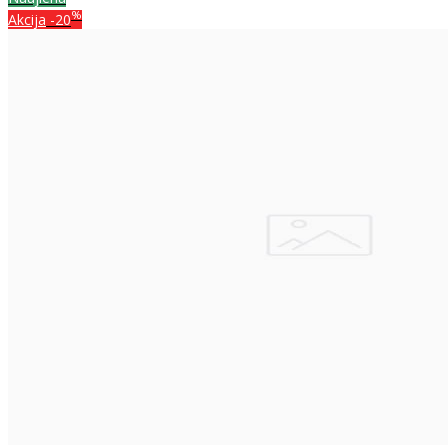
%
Akcija
-20