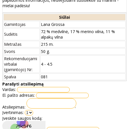
papildomos informacijos, nedvejodami susisiekite su manimi -
mielai padėsiu!
Siūlai
Gamintojas
Lana Grossa
72 % medvilnė, 17 % merino vilna, 11 %
Sudėtis
alpakų vilna
Metražas
215 m.
Svoris
50 g.
Rekomenduojami
virbalai
4 - 4.5
(gamintojo) Nr:
Spalva
081
Parašyti atsiliepimą
Vardas:
El. pašto adresas:
Atsiliepimas:
Įvertinimas:
Įveskite saugos kodą: