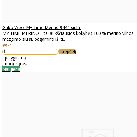
Gabo Wool My Time Merino 9444 siūlai
MY TIME MERINO – tai aukščiausios kokybės 100 % merino vilnos
mezgimo siūlai, pagaminti iš iti..
67
€5
Į krepšelį
Į palyginimą
Į norų sąrašą
Naujiena