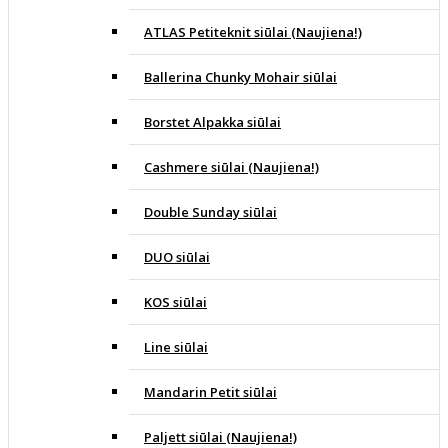
ATLAS Petiteknit siūlai (Naujiena!)
Ballerina Chunky Mohair siūlai
Borstet Alpakka siūlai
Cashmere siūlai (Naujiena!)
Double Sunday siūlai
DUO siūlai
KOS siūlai
Line siūlai
Mandarin Petit siūlai
Paljett siūlai (Naujiena!)