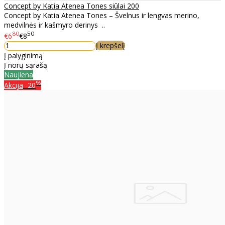
Concept by Katia Atenea Tones siūlai 200
Concept by Katia Atenea Tones – Švelnus ir lengvas merino,
medvilnės ir kašmyro derinys ..
80
50
€6
€8
Į krepšelį
Į palyginimą
Į norų sąrašą
Naujiena
%
Akcija
-20