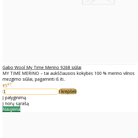
Gabo Wool My Time Merino 9268 siūlai
MY TIME MERINO – tai aukščiausios kokybės 100 % merino vilnos
mezgimo siūlai, pagaminti iš iti..
67
€5
Į krepšelį
Į palyginimą
Į norų sąrašą
Naujiena